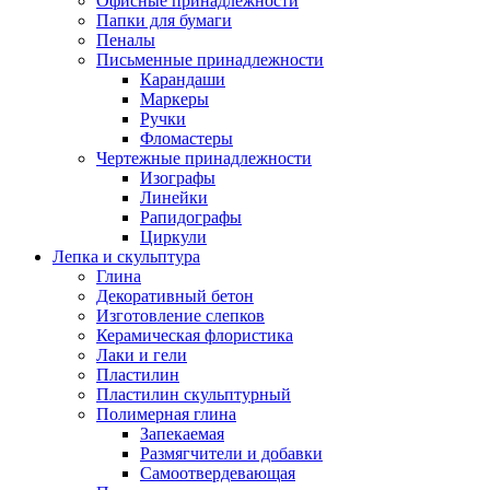
Офисные принадлежности
Папки для бумаги
Пеналы
Письменные принадлежности
Карандаши
Маркеры
Ручки
Фломастеры
Чертежные принадлежности
Изографы
Линейки
Рапидографы
Циркули
Лепка и скульптура
Глина
Декоративный бетон
Изготовление слепков
Керамическая флористика
Лаки и гели
Пластилин
Пластилин скульптурный
Полимерная глина
Запекаемая
Размягчители и добавки
Самоотвердевающая