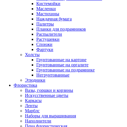
Кистемойки
Масленки
Мастихины
Наждачная бумага
Палитры
Планки для подрамников
Распылители
Растушевки
Спонжи
Фартуки
Холсты
Грунтованные на картоне
Грунтованные на оргалите
Грунтованные на подрамнике
Негрунтованные
Этюдники
Флористика
Вазы, горшки и корзины
Искусственные цветы
Каркасы
Ленты
Марблс
Наборы для выращивания
Наполнители
Пена флористическая