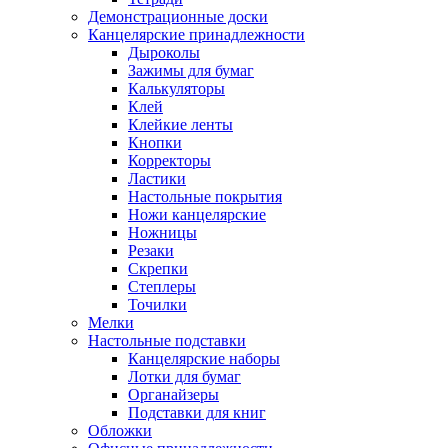
Демонстрационные доски
Канцелярские принадлежности
Дыроколы
Зажимы для бумаг
Калькуляторы
Клей
Клейкие ленты
Кнопки
Корректоры
Ластики
Настольные покрытия
Ножи канцелярские
Ножницы
Резаки
Скрепки
Степлеры
Точилки
Мелки
Настольные подставки
Канцелярские наборы
Лотки для бумаг
Органайзеры
Подставки для книг
Обложки