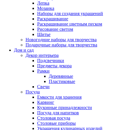
Лепка
Мозаика
Наборы для создания украшений
Раскрашивание
Раскрашивание цветным песком
Рисование светом
Шитье
Новогодние наборы для творчества
Подарочные наборы для творчества
Дом и сад
Декор интерьера
Подсвечники
Предметы декора
Рамки
Деревянные
Пластиковые
Свечи
Посуда
Емкости для хранения
Карвинг
Кухонные принадлежности
Посуда для напитков
Столовая посуда
Столовые приборы
Украшения кулинарных изделий