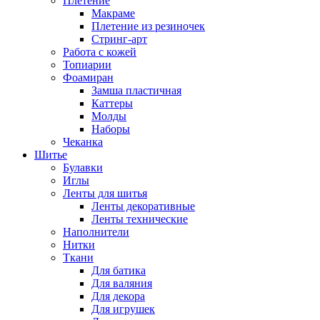
Плетение
Макраме
Плетение из резиночек
Стринг-арт
Работа с кожей
Топиарии
Фоамиран
Замша пластичная
Каттеры
Молды
Наборы
Чеканка
Шитье
Булавки
Иглы
Ленты для шитья
Ленты декоративные
Ленты технические
Наполнители
Нитки
Ткани
Для батика
Для валяния
Для декора
Для игрушек