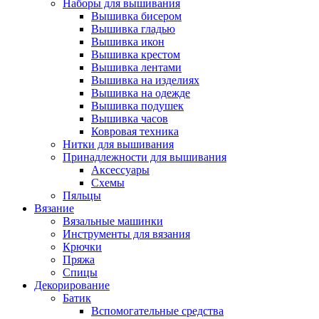
Наборы для вышивания
Вышивка бисером
Вышивка гладью
Вышивка икон
Вышивка крестом
Вышивка лентами
Вышивка на изделиях
Вышивка на одежде
Вышивка подушек
Вышивка часов
Ковровая техника
Нитки для вышивания
Принадлежности для вышивания
Аксессуары
Схемы
Пяльцы
Вязание
Вязальные машинки
Инструменты для вязания
Крючки
Пряжа
Спицы
Декорирование
Батик
Вспомогательные средства