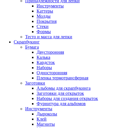
Принадлежности для лепки
Инструменты
Каттеры
Молды
Покрытия
Стеки
Формы
Тесто и масса для лепки
Скрапбукинг
Бумага
Двусторонняя
Калька
Кардсток
Наборы
Односторонняя
Пленка термотрансферная
Заготовки
Альбомы для скрапбукинга
Заготовки для открыток
Наборы для создания открыток
Фурнитура для альбомов
Инструменты
Дыроколы
Клей
Магниты