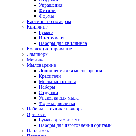
Украшения
Фитили
Формы
Картины по номерам
Квиллинг
Бумага
Инструменты
Наборы для квиллинга
Коллекционирование
Лэмпворк
Мозаика
Мыловарение
Дополнения для мыловарения
Красители
Мыльные основы
Наборы
Отдушки
Упаковка для мыла
Формы для литья
Наборы в технике пэчворк
Оригами
Бумага для оригами
Наборы для изготовления оригами
Папертоль