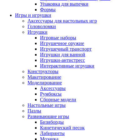
Упаковка для выпечки
Формы
Игры и игрушки
Аксессуары для настольных игр
Головоломки
Игрушки
Игровые наборы
Игрушечное оружие
Игрушечный транспорт
Игрушки для ванной
Игрушки-антистресс
Интерактивные игрушки
Конструкторы
Макетирование
Моделирование
Аксессуары
Румбоксы
Сборные модели
Настольные игры
Пазлы
Развивающие игры
Бизиборды
Кинетический песок
Лабиринты
Мозаика