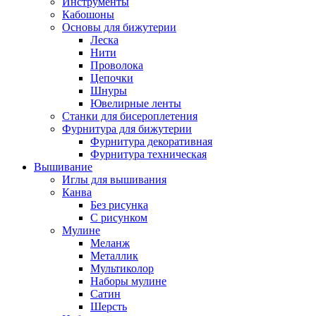
Инструменты
Кабошоны
Основы для бижутерии
Леска
Нити
Проволока
Цепочки
Шнуры
Ювелирные ленты
Станки для бисероплетения
Фурнитура для бижутерии
Фурнитура декоративная
Фурнитура техническая
Вышивание
Иглы для вышивания
Канва
Без рисунка
С рисунком
Мулине
Меланж
Металлик
Мультиколор
Наборы мулине
Сатин
Шерсть