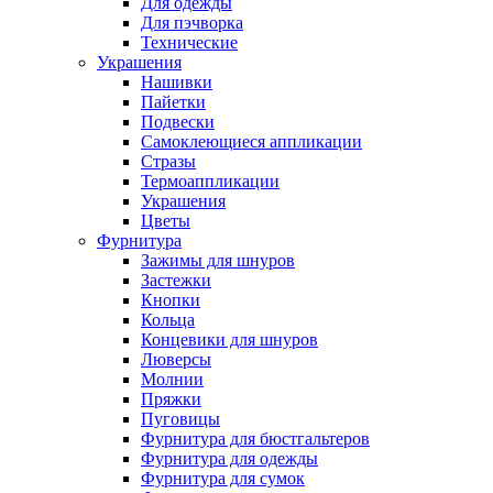
Для одежды
Для пэчворка
Технические
Украшения
Нашивки
Пайетки
Подвески
Самоклеющиеся аппликации
Стразы
Термоаппликации
Украшения
Цветы
Фурнитура
Зажимы для шнуров
Застежки
Кнопки
Кольца
Концевики для шнуров
Люверсы
Молнии
Пряжки
Пуговицы
Фурнитура для бюстгальтеров
Фурнитура для одежды
Фурнитура для сумок