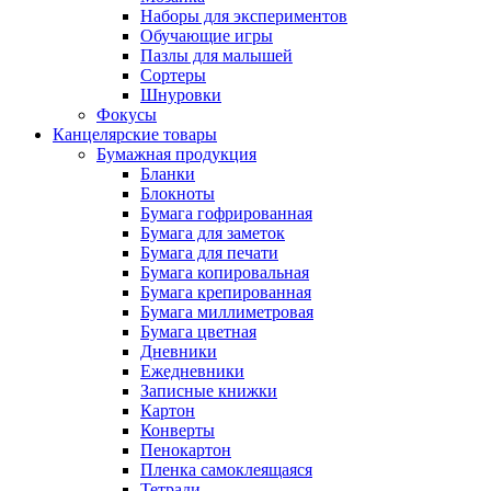
Наборы для экспериментов
Обучающие игры
Пазлы для малышей
Сортеры
Шнуровки
Фокусы
Канцелярские товары
Бумажная продукция
Бланки
Блокноты
Бумага гофрированная
Бумага для заметок
Бумага для печати
Бумага копировальная
Бумага крепированная
Бумага миллиметровая
Бумага цветная
Дневники
Ежедневники
Записные книжки
Картон
Конверты
Пенокартон
Пленка самоклеящаяся
Тетради