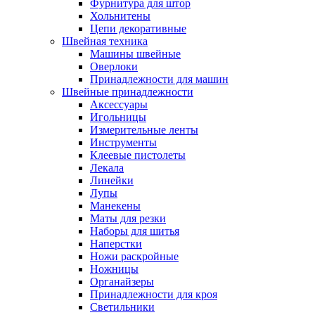
Фурнитура для штор
Хольнитены
Цепи декоративные
Швейная техника
Машины швейные
Оверлоки
Принадлежности для машин
Швейные принадлежности
Аксессуары
Игольницы
Измерительные ленты
Инструменты
Клеевые пистолеты
Лекала
Линейки
Лупы
Манекены
Маты для резки
Наборы для шитья
Наперстки
Ножи раскройные
Ножницы
Органайзеры
Принадлежности для кроя
Светильники