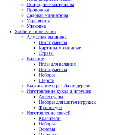
Природные материалы
Проволока
Садовая миниатюра
Украшения
Упаковка
Хобби и творчество
Алмазная вышивка
Инструменты
Картины мозаичные
Стразы
Валяние
Иглы для валяния
Инструменты
Наборы
Шерсть
Выжигание и резьба по дереву
Изготовление кукол и игрушек
Аксессуары
Наборы для шитья игрушек
Фурнитура
Изготовление свечей
Красители
Наборы
Основы
Отдушки