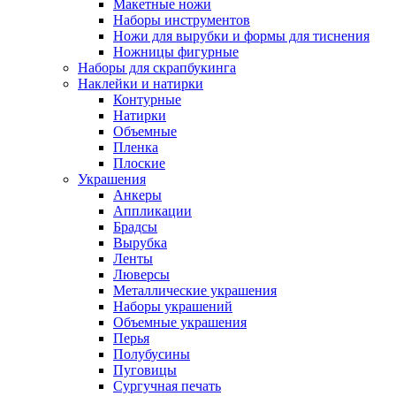
Макетные ножи
Наборы инструментов
Ножи для вырубки и формы для тиснения
Ножницы фигурные
Наборы для скрапбукинга
Наклейки и натирки
Контурные
Натирки
Объемные
Пленка
Плоские
Украшения
Анкеры
Аппликации
Брадсы
Вырубка
Ленты
Люверсы
Металлические украшения
Наборы украшений
Объемные украшения
Перья
Полубусины
Пуговицы
Сургучная печать