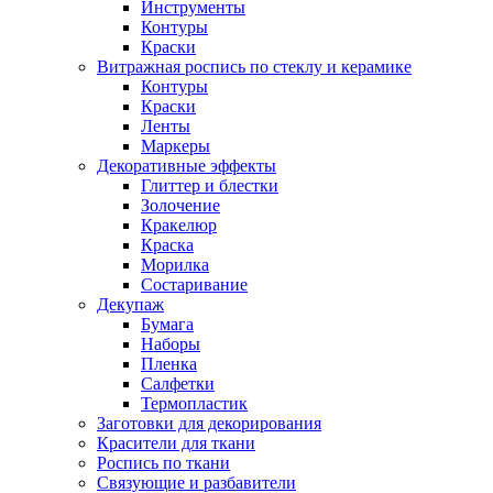
Инструменты
Контуры
Краски
Витражная роспись по стеклу и керамике
Контуры
Краски
Ленты
Маркеры
Декоративные эффекты
Глиттер и блестки
Золочение
Кракелюр
Краска
Морилка
Состаривание
Декупаж
Бумага
Наборы
Пленка
Салфетки
Термопластик
Заготовки для декорирования
Красители для ткани
Роспись по ткани
Связующие и разбавители