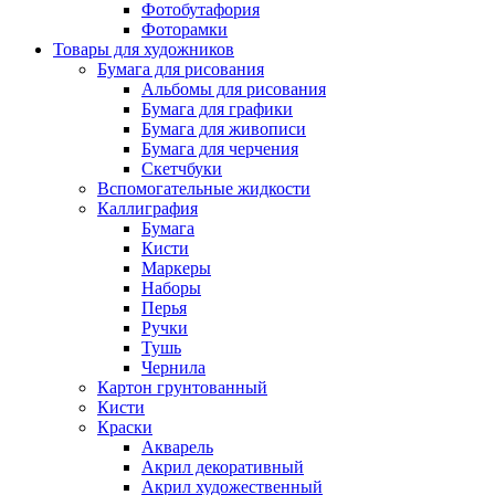
Фотобутафория
Фоторамки
Товары для художников
Бумага для рисования
Альбомы для рисования
Бумага для графики
Бумага для живописи
Бумага для черчения
Скетчбуки
Вспомогательные жидкости
Каллиграфия
Бумага
Кисти
Маркеры
Наборы
Перья
Ручки
Тушь
Чернила
Картон грунтованный
Кисти
Краски
Акварель
Акрил декоративный
Акрил художественный