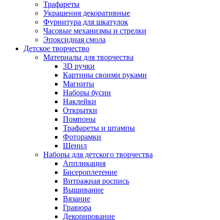
Трафареты
Украшения декоративные
Фурнитура для шкатулок
Часовые механизмы и стрелки
Эпоксидная смола
Детское творчество
Материалы для творчества
3D ручки
Картины своими руками
Магниты
Наборы бусин
Наклейки
Открытки
Помпоны
Трафареты и штампы
Фоторамки
Шенил
Наборы для детского творчества
Аппликация
Бисероплетение
Витражная роспись
Вышивание
Вязание
Гравюра
Декорирование