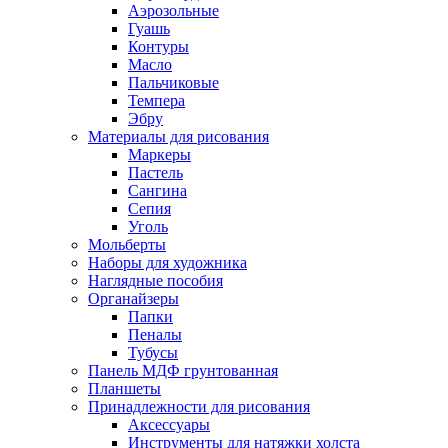
Аэрозольные
Гуашь
Контуры
Масло
Пальчиковые
Темпера
Эбру
Материалы для рисования
Маркеры
Пастель
Сангина
Сепия
Уголь
Мольберты
Наборы для художника
Наглядные пособия
Органайзеры
Папки
Пеналы
Тубусы
Панель МДФ грунтованная
Планшеты
Принадлежности для рисования
Аксессуары
Инструменты для натяжки холста