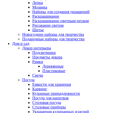
Лепка
Мозаика
Наборы для создания украшений
Раскрашивание
Раскрашивание цветным песком
Рисование светом
Шитье
Новогодние наборы для творчества
Подарочные наборы для творчества
Дом и сад
Декор интерьера
Подсвечники
Предметы декора
Рамки
Деревянные
Пластиковые
Свечи
Посуда
Емкости для хранения
Карвинг
Кухонные принадлежности
Посуда для напитков
Столовая посуда
Столовые приборы
Украшения кулинарных изделий