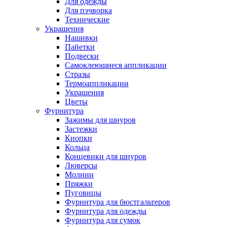
Для одежды
Для пэчворка
Технические
Украшения
Нашивки
Пайетки
Подвески
Самоклеющиеся аппликации
Стразы
Термоаппликации
Украшения
Цветы
Фурнитура
Зажимы для шнуров
Застежки
Кнопки
Кольца
Концевики для шнуров
Люверсы
Молнии
Пряжки
Пуговицы
Фурнитура для бюстгальтеров
Фурнитура для одежды
Фурнитура для сумок