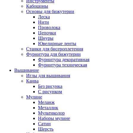
Инструменты
Кабошоны
Основы для бижутерии
Леска
Нити
Проволока
Цепочки
Шнуры
Ювелирные ленты
Станки для бисероплетения
Фурнитура для бижутерии
Фурнитура декоративная
Фурнитура техническая
Вышивание
Иглы для вышивания
Канва
Без рисунка
С рисунком
Мулине
Меланж
Металлик
Мультиколор
Наборы мулине
Сатин
Шерсть