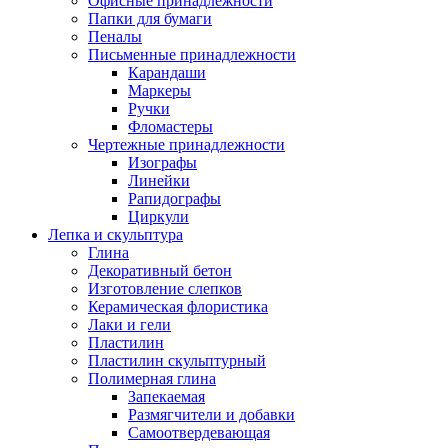
Офисные принадлежности
Папки для бумаги
Пеналы
Письменные принадлежности
Карандаши
Маркеры
Ручки
Фломастеры
Чертежные принадлежности
Изографы
Линейки
Рапидографы
Циркули
Лепка и скульптура
Глина
Декоративный бетон
Изготовление слепков
Керамическая флористика
Лаки и гели
Пластилин
Пластилин скульптурный
Полимерная глина
Запекаемая
Размягчители и добавки
Самоотвердевающая