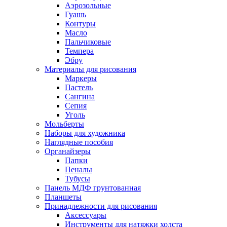
Аэрозольные
Гуашь
Контуры
Масло
Пальчиковые
Темпера
Эбру
Материалы для рисования
Маркеры
Пастель
Сангина
Сепия
Уголь
Мольберты
Наборы для художника
Наглядные пособия
Органайзеры
Папки
Пеналы
Тубусы
Панель МДФ грунтованная
Планшеты
Принадлежности для рисования
Аксессуары
Инструменты для натяжки холста