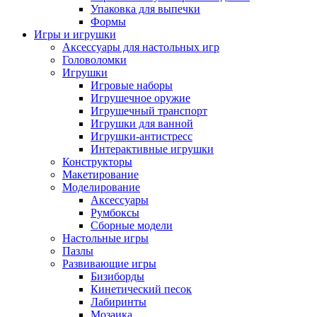
Упаковка для выпечки
Формы
Игры и игрушки
Аксессуары для настольных игр
Головоломки
Игрушки
Игровые наборы
Игрушечное оружие
Игрушечный транспорт
Игрушки для ванной
Игрушки-антистресс
Интерактивные игрушки
Конструкторы
Макетирование
Моделирование
Аксессуары
Румбоксы
Сборные модели
Настольные игры
Пазлы
Развивающие игры
Бизиборды
Кинетический песок
Лабиринты
Мозаика