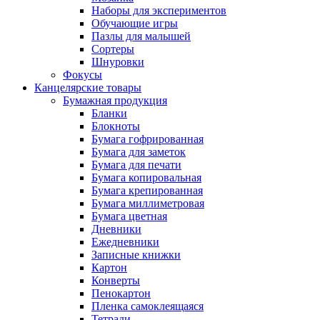
Наборы для экспериментов
Обучающие игры
Пазлы для малышей
Сортеры
Шнуровки
Фокусы
Канцелярские товары
Бумажная продукция
Бланки
Блокноты
Бумага гофрированная
Бумага для заметок
Бумага для печати
Бумага копировальная
Бумага крепированная
Бумага миллиметровая
Бумага цветная
Дневники
Ежедневники
Записные книжки
Картон
Конверты
Пенокартон
Пленка самоклеящаяся
Тетради