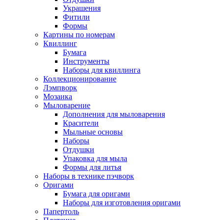
Украшения
Фитили
Формы
Картины по номерам
Квиллинг
Бумага
Инструменты
Наборы для квиллинга
Коллекционирование
Лэмпворк
Мозаика
Мыловарение
Дополнения для мыловарения
Красители
Мыльные основы
Наборы
Отдушки
Упаковка для мыла
Формы для литья
Наборы в технике пэчворк
Оригами
Бумага для оригами
Наборы для изготовления оригами
Папертоль