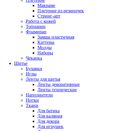
Плетение
Макраме
Плетение из резиночек
Стринг-арт
Работа с кожей
Топиарии
Фоамиран
Замша пластичная
Каттеры
Молды
Наборы
Чеканка
Шитье
Булавки
Иглы
Ленты для шитья
Ленты декоративные
Ленты технические
Наполнители
Нитки
Ткани
Для батика
Для валяния
Для декора
Для игрушек