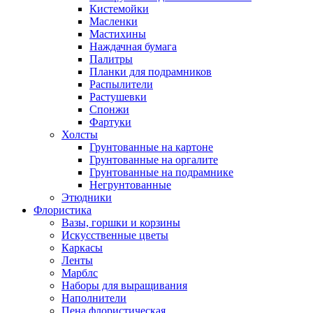
Кистемойки
Масленки
Мастихины
Наждачная бумага
Палитры
Планки для подрамников
Распылители
Растушевки
Спонжи
Фартуки
Холсты
Грунтованные на картоне
Грунтованные на оргалите
Грунтованные на подрамнике
Негрунтованные
Этюдники
Флористика
Вазы, горшки и корзины
Искусственные цветы
Каркасы
Ленты
Марблс
Наборы для выращивания
Наполнители
Пена флористическая