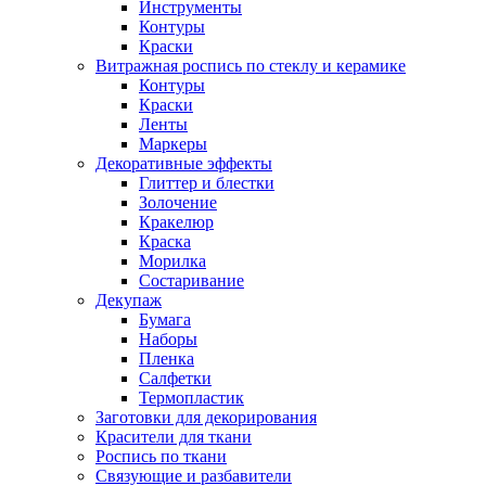
Инструменты
Контуры
Краски
Витражная роспись по стеклу и керамике
Контуры
Краски
Ленты
Маркеры
Декоративные эффекты
Глиттер и блестки
Золочение
Кракелюр
Краска
Морилка
Состаривание
Декупаж
Бумага
Наборы
Пленка
Салфетки
Термопластик
Заготовки для декорирования
Красители для ткани
Роспись по ткани
Связующие и разбавители