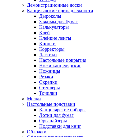
Демонстрационные доски
Канцелярские принадлежности
Дыроколы
Зажимы для бумаг
Калькуляторы
Клей
Клейкие ленты
Кнопки
Корректоры
Ластики
Настольные покрытия
Ножи канцелярские
Ножницы
Резаки
Скрепки
Степлеры
Точилки
Мелки
Настольные подставки
Канцелярские наборы
Лотки для бумаг
Органайзеры
Подставки для книг
Обложки