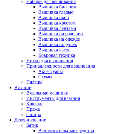
Наборы для вышивания
Вышивка бисером
Вышивка гладью
Вышивка икон
Вышивка крестом
Вышивка лентами
Вышивка на изделиях
Вышивка на одежде
Вышивка подушек
Вышивка часов
Ковровая техника
Нитки для вышивания
Принадлежности для вышивания
Аксессуары
Схемы
Пяльцы
Вязание
Вязальные машинки
Инструменты для вязания
Крючки
Пряжа
Спицы
Декорирование
Батик
Вспомогательные средства