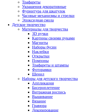
Трафареты
Украшения декоративные
Фурнитура для шкатулок
Часовые механизмы и стрелки
Эпоксидная смола
Детское творчество
Материалы для творчества
3D ручки
Картины своими руками
Магниты
Наборы бусин
Наклейки
Открытки
Помпоны
Трафареты и штампы
Фоторамки
Шенил
Наборы для детского творчества
Аппликация
Бисероплетение
Витражная роспись
Вышивание
Вязание
Гравюра
Декорирование