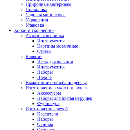
Природные материалы
Проволока
Садовая миниатюра
Украшения
Упаковка
Хобби и творчество
Алмазная вышивка
Инструменты
Картины мозаичные
Стразы
Валяние
Иглы для валяния
Инструменты
Наборы
Шерсть
Выжигание и резьба по дереву
Изготовление кукол и игрушек
Аксессуары
Наборы для шитья игрушек
Фурнитура
Изготовление свечей
Красители
Наборы
Основы
Отдушки