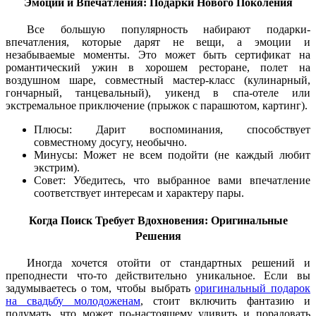
Эмоции и Впечатления: Подарки Нового Поколения
Все большую популярность набирают подарки-
впечатления, которые дарят не вещи, а эмоции и
незабываемые моменты. Это может быть сертификат на
романтический ужин в хорошем ресторане, полет на
воздушном шаре, совместный мастер-класс (кулинарный,
гончарный, танцевальный), уикенд в спа-отеле или
экстремальное приключение (прыжок с парашютом, картинг).
Плюсы: Дарит воспоминания, способствует
совместному досугу, необычно.
Минусы: Может не всем подойти (не каждый любит
экстрим).
Совет: Убедитесь, что выбранное вами впечатление
соответствует интересам и характеру пары.
Когда Поиск Требует Вдохновения: Оригинальные
Решения
Иногда хочется отойти от стандартных решений и
преподнести что-то действительно уникальное. Если вы
задумываетесь о том, чтобы выбрать
оригинальный подарок
на свадьбу молодоженам
, стоит включить фантазию и
подумать, что может по-настоящему удивить и порадовать