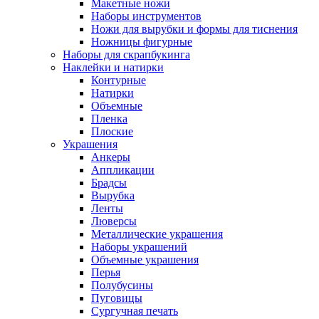
Макетные ножи
Наборы инструментов
Ножи для вырубки и формы для тиснения
Ножницы фигурные
Наборы для скрапбукинга
Наклейки и натирки
Контурные
Натирки
Объемные
Пленка
Плоские
Украшения
Анкеры
Аппликации
Брадсы
Вырубка
Ленты
Люверсы
Металлические украшения
Наборы украшений
Объемные украшения
Перья
Полубусины
Пуговицы
Сургучная печать