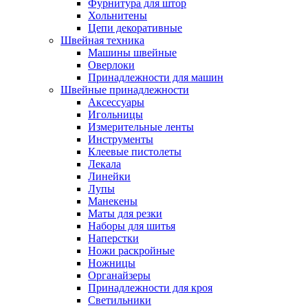
Фурнитура для штор
Хольнитены
Цепи декоративные
Швейная техника
Машины швейные
Оверлоки
Принадлежности для машин
Швейные принадлежности
Аксессуары
Игольницы
Измерительные ленты
Инструменты
Клеевые пистолеты
Лекала
Линейки
Лупы
Манекены
Маты для резки
Наборы для шитья
Наперстки
Ножи раскройные
Ножницы
Органайзеры
Принадлежности для кроя
Светильники