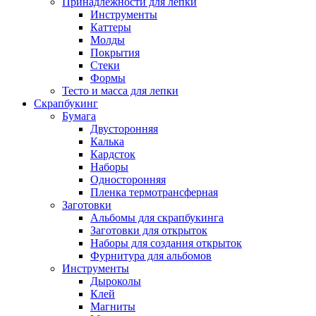
Принадлежности для лепки
Инструменты
Каттеры
Молды
Покрытия
Стеки
Формы
Тесто и масса для лепки
Скрапбукинг
Бумага
Двусторонняя
Калька
Кардсток
Наборы
Односторонняя
Пленка термотрансферная
Заготовки
Альбомы для скрапбукинга
Заготовки для открыток
Наборы для создания открыток
Фурнитура для альбомов
Инструменты
Дыроколы
Клей
Магниты