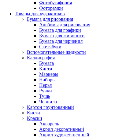
Фотобутафория
Фоторамки
Товары для художников
Бумага для рисования
Альбомы для рисования
Бумага для графики
Бумага для живописи
Бумага для черчения
Скетчбуки
Вспомогательные жидкости
Каллиграфия
Бумага
Кисти
Маркеры
Наборы
Перья
Ручки
Тушь
Чернила
Картон грунтованный
Кисти
Краски
Акварель
Акрил декоративный
Акрил художественный