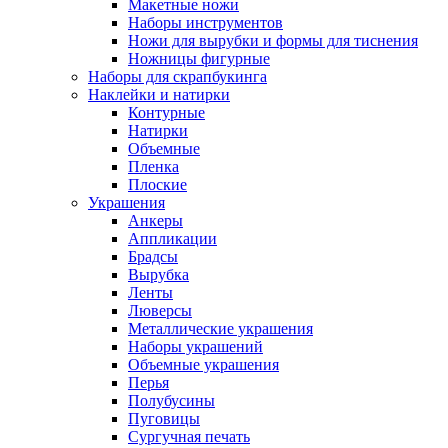
Макетные ножи
Наборы инструментов
Ножи для вырубки и формы для тиснения
Ножницы фигурные
Наборы для скрапбукинга
Наклейки и натирки
Контурные
Натирки
Объемные
Пленка
Плоские
Украшения
Анкеры
Аппликации
Брадсы
Вырубка
Ленты
Люверсы
Металлические украшения
Наборы украшений
Объемные украшения
Перья
Полубусины
Пуговицы
Сургучная печать