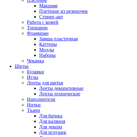
Плетение
Макраме
Плетение из резиночек
Стринг-арт
Работа с кожей
Топиарии
Фоамиран
Замша пластичная
Каттеры
Молды
Наборы
Чеканка
Шитье
Булавки
Иглы
Ленты для шитья
Ленты декоративные
Ленты технические
Наполнители
Нитки
Ткани
Для батика
Для валяния
Для декора
Для игрушек