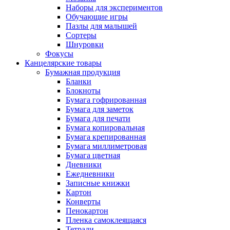
Наборы для экспериментов
Обучающие игры
Пазлы для малышей
Сортеры
Шнуровки
Фокусы
Канцелярские товары
Бумажная продукция
Бланки
Блокноты
Бумага гофрированная
Бумага для заметок
Бумага для печати
Бумага копировальная
Бумага крепированная
Бумага миллиметровая
Бумага цветная
Дневники
Ежедневники
Записные книжки
Картон
Конверты
Пенокартон
Пленка самоклеящаяся
Тетради