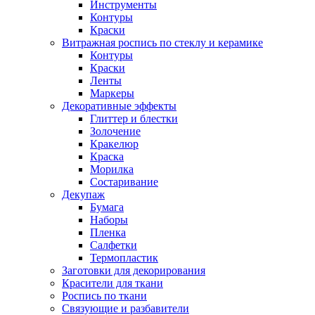
Инструменты
Контуры
Краски
Витражная роспись по стеклу и керамике
Контуры
Краски
Ленты
Маркеры
Декоративные эффекты
Глиттер и блестки
Золочение
Кракелюр
Краска
Морилка
Состаривание
Декупаж
Бумага
Наборы
Пленка
Салфетки
Термопластик
Заготовки для декорирования
Красители для ткани
Роспись по ткани
Связующие и разбавители