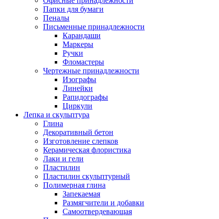
Офисные принадлежности
Папки для бумаги
Пеналы
Письменные принадлежности
Карандаши
Маркеры
Ручки
Фломастеры
Чертежные принадлежности
Изографы
Линейки
Рапидографы
Циркули
Лепка и скульптура
Глина
Декоративный бетон
Изготовление слепков
Керамическая флористика
Лаки и гели
Пластилин
Пластилин скульптурный
Полимерная глина
Запекаемая
Размягчители и добавки
Самоотвердевающая