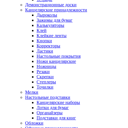
Демонстрационные доски
Канцелярские принадлежности
Дыроколы
Зажимы для бумаг
Калькуляторы
Клей
Клейкие ленты
Кнопки
Корректоры
Ластики
Настольные покрытия
Ножи канцелярские
Ножницы
Резаки
Скрепки
Степлеры
Точилки
Мелки
Настольные подставки
Канцелярские наборы
Лотки для бумаг
Органайзеры
Подставки для книг
Обложки