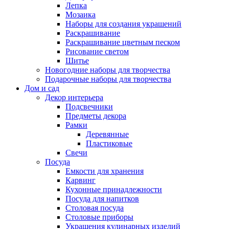
Лепка
Мозаика
Наборы для создания украшений
Раскрашивание
Раскрашивание цветным песком
Рисование светом
Шитье
Новогодние наборы для творчества
Подарочные наборы для творчества
Дом и сад
Декор интерьера
Подсвечники
Предметы декора
Рамки
Деревянные
Пластиковые
Свечи
Посуда
Емкости для хранения
Карвинг
Кухонные принадлежности
Посуда для напитков
Столовая посуда
Столовые приборы
Украшения кулинарных изделий