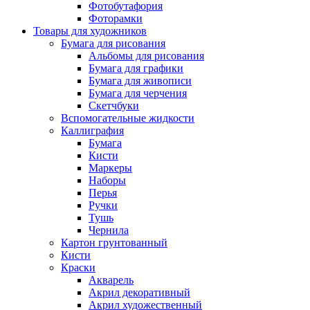
Фотобутафория
Фоторамки
Товары для художников
Бумага для рисования
Альбомы для рисования
Бумага для графики
Бумага для живописи
Бумага для черчения
Скетчбуки
Вспомогательные жидкости
Каллиграфия
Бумага
Кисти
Маркеры
Наборы
Перья
Ручки
Тушь
Чернила
Картон грунтованный
Кисти
Краски
Акварель
Акрил декоративный
Акрил художественный