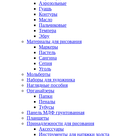
Аэрозольные
Гуашь
Контуры
Масло
Пальчиковые
Темпера
Эбру
Материалы для рисования
Маркеры
Пастель
Сангина
Сепия
Уголь
Мольберты
Наборы для художника
Наглядные пособия
Органайзеры
Папки
Пеналы
Тубусы
Панель МДФ грунтованная
Планшеты
Принадлежности для рисования
Аксессуары
Инструменты для натяжки холста