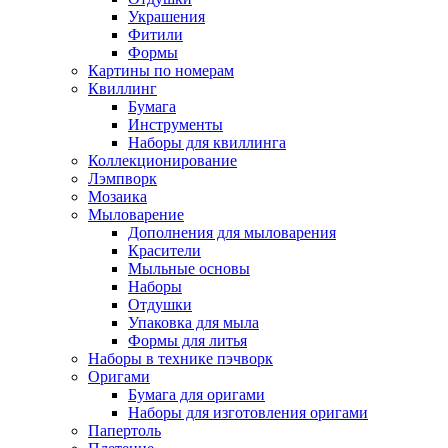
Украшения
Фитили
Формы
Картины по номерам
Квиллинг
Бумага
Инструменты
Наборы для квиллинга
Коллекционирование
Лэмпворк
Мозаика
Мыловарение
Дополнения для мыловарения
Красители
Мыльные основы
Наборы
Отдушки
Упаковка для мыла
Формы для литья
Наборы в технике пэчворк
Оригами
Бумага для оригами
Наборы для изготовления оригами
Папертоль