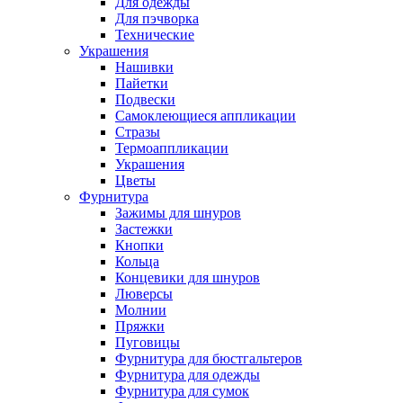
Для одежды
Для пэчворка
Технические
Украшения
Нашивки
Пайетки
Подвески
Самоклеющиеся аппликации
Стразы
Термоаппликации
Украшения
Цветы
Фурнитура
Зажимы для шнуров
Застежки
Кнопки
Кольца
Концевики для шнуров
Люверсы
Молнии
Пряжки
Пуговицы
Фурнитура для бюстгальтеров
Фурнитура для одежды
Фурнитура для сумок