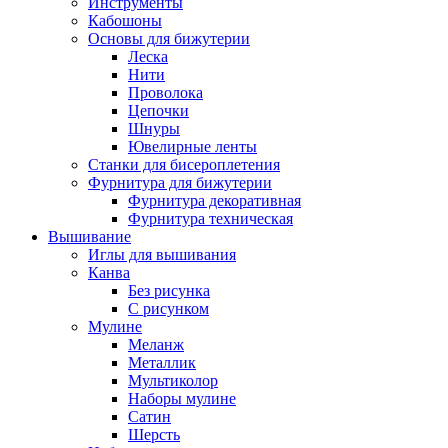
Инструменты
Кабошоны
Основы для бижутерии
Леска
Нити
Проволока
Цепочки
Шнуры
Ювелирные ленты
Станки для бисероплетения
Фурнитура для бижутерии
Фурнитура декоративная
Фурнитура техническая
Вышивание
Иглы для вышивания
Канва
Без рисунка
С рисунком
Мулине
Меланж
Металлик
Мультиколор
Наборы мулине
Сатин
Шерсть