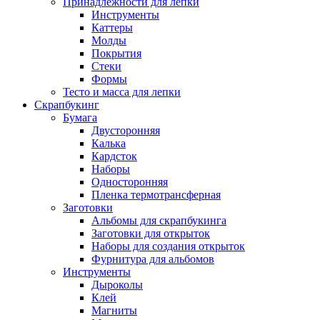
Принадлежности для лепки
Инструменты
Каттеры
Молды
Покрытия
Стеки
Формы
Тесто и масса для лепки
Скрапбукинг
Бумага
Двусторонняя
Калька
Кардсток
Наборы
Односторонняя
Пленка термотрансферная
Заготовки
Альбомы для скрапбукинга
Заготовки для открыток
Наборы для создания открыток
Фурнитура для альбомов
Инструменты
Дыроколы
Клей
Магниты