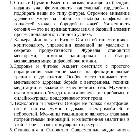
Стиль и Груминг Вместо навязывания дорогих брендов,
издания учат формировать «капсульный гардероб» и
подбирать вещи по типу фигуры. Огромное внимание
уделяется уходу за собой: от выбора парфюма до
тонкостей ухода за бородой и кожей. Ухоженность
сегодня — это не признак тщеславия, а базовый элемент
профессионального и личного успеха.
Карьера, Финансы и Бизнес Статьи об инвестициях в
криптовалюту, управлении командой на удаленке и
секретах продуктивности. Журналы становятся
менторами, помогая навигировать в быстро
меняющемся мире цифровой экономики.
Здоровье и Фитнес Акцент сместился с простого
наращивания мышечной массы на функциональный
тренинг и долголетие. Особое место занимает тема
ментального здоровья: борьба с выгоранием, техники
медитации и важность качественного сна. Мужчины
стали открыто обсуждать психологические проблемы, и
онлайн-журналы поддерживают этот тренд.
Технологии и Гаджеты Обзоры не только смартфонов,
но и систем «умного дома», электромобилей и
нейросетей. Мужчины традиционно являются главными
потребителями инноваций, и качественная аналитика в
этой сфере — залог популярности ресурса.
Отношения и Отцовство Современные медиа много