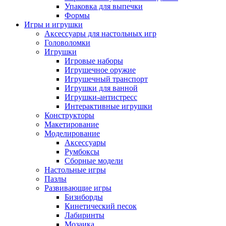
Упаковка для выпечки
Формы
Игры и игрушки
Аксессуары для настольных игр
Головоломки
Игрушки
Игровые наборы
Игрушечное оружие
Игрушечный транспорт
Игрушки для ванной
Игрушки-антистресс
Интерактивные игрушки
Конструкторы
Макетирование
Моделирование
Аксессуары
Румбоксы
Сборные модели
Настольные игры
Пазлы
Развивающие игры
Бизиборды
Кинетический песок
Лабиринты
Мозаика