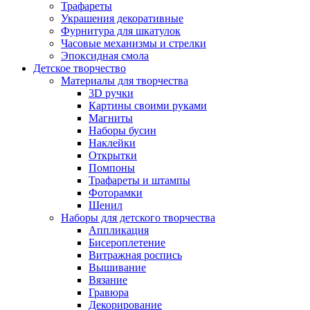
Трафареты
Украшения декоративные
Фурнитура для шкатулок
Часовые механизмы и стрелки
Эпоксидная смола
Детское творчество
Материалы для творчества
3D ручки
Картины своими руками
Магниты
Наборы бусин
Наклейки
Открытки
Помпоны
Трафареты и штампы
Фоторамки
Шенил
Наборы для детского творчества
Аппликация
Бисероплетение
Витражная роспись
Вышивание
Вязание
Гравюра
Декорирование