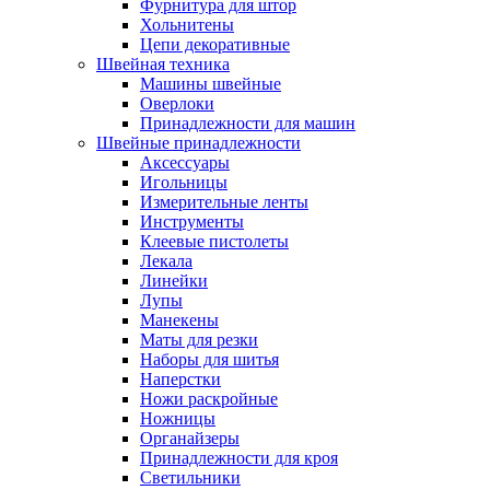
Фурнитура для штор
Хольнитены
Цепи декоративные
Швейная техника
Машины швейные
Оверлоки
Принадлежности для машин
Швейные принадлежности
Аксессуары
Игольницы
Измерительные ленты
Инструменты
Клеевые пистолеты
Лекала
Линейки
Лупы
Манекены
Маты для резки
Наборы для шитья
Наперстки
Ножи раскройные
Ножницы
Органайзеры
Принадлежности для кроя
Светильники