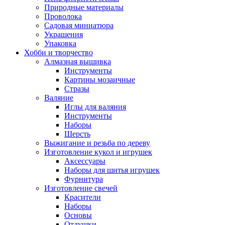
Природные материалы
Проволока
Садовая миниатюра
Украшения
Упаковка
Хобби и творчество
Алмазная вышивка
Инструменты
Картины мозаичные
Стразы
Валяние
Иглы для валяния
Инструменты
Наборы
Шерсть
Выжигание и резьба по дереву
Изготовление кукол и игрушек
Аксессуары
Наборы для шитья игрушек
Фурнитура
Изготовление свечей
Красители
Наборы
Основы
Отдушки