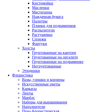
Кистемойки
Масленки
Мастихины
Наждачная бумага
Палитры
Планки для подрамников
Распылители
Растушевки
Спонжи
Фартуки
Холсты
Грунтованные на картоне
Грунтованные на оргалите
Грунтованные на подрамнике
Негрунтованные
Этюдники
Флористика
Вазы, горшки и корзины
Искусственные цветы
Каркасы
Ленты
Марблс
Наборы для выращивания
Наполнители
Пена флористическая