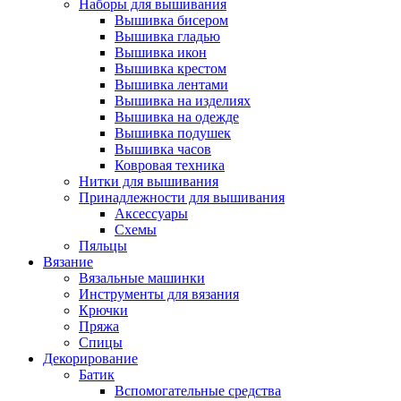
Наборы для вышивания
Вышивка бисером
Вышивка гладью
Вышивка икон
Вышивка крестом
Вышивка лентами
Вышивка на изделиях
Вышивка на одежде
Вышивка подушек
Вышивка часов
Ковровая техника
Нитки для вышивания
Принадлежности для вышивания
Аксессуары
Схемы
Пяльцы
Вязание
Вязальные машинки
Инструменты для вязания
Крючки
Пряжа
Спицы
Декорирование
Батик
Вспомогательные средства