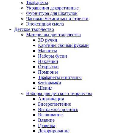
Трафареты
Украшения декоративные
Фурнитура для шкатулок
Часовые механизмы и стрелки
Эпоксидная смола
Детское творчество
Материалы для творчества
3D ручки
Картины своими руками
Магниты
Наборы бусин
Наклейки
Открытки
Помпоны
Трафареты и штампы
Фоторамки
Шенил
Наборы для детского творчества
Аппликация
Бисероплетение
Витражная роспись
Вышивание
Вязание
Гравюра
Декорирование