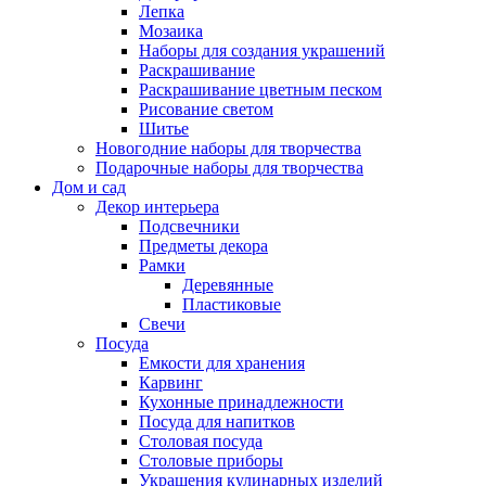
Лепка
Мозаика
Наборы для создания украшений
Раскрашивание
Раскрашивание цветным песком
Рисование светом
Шитье
Новогодние наборы для творчества
Подарочные наборы для творчества
Дом и сад
Декор интерьера
Подсвечники
Предметы декора
Рамки
Деревянные
Пластиковые
Свечи
Посуда
Емкости для хранения
Карвинг
Кухонные принадлежности
Посуда для напитков
Столовая посуда
Столовые приборы
Украшения кулинарных изделий