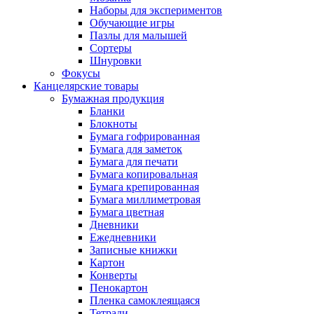
Наборы для экспериментов
Обучающие игры
Пазлы для малышей
Сортеры
Шнуровки
Фокусы
Канцелярские товары
Бумажная продукция
Бланки
Блокноты
Бумага гофрированная
Бумага для заметок
Бумага для печати
Бумага копировальная
Бумага крепированная
Бумага миллиметровая
Бумага цветная
Дневники
Ежедневники
Записные книжки
Картон
Конверты
Пенокартон
Пленка самоклеящаяся
Тетради