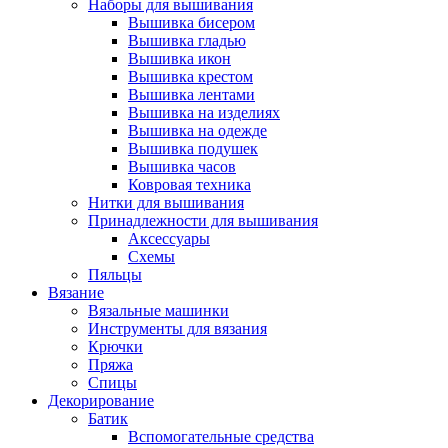
Наборы для вышивания
Вышивка бисером
Вышивка гладью
Вышивка икон
Вышивка крестом
Вышивка лентами
Вышивка на изделиях
Вышивка на одежде
Вышивка подушек
Вышивка часов
Ковровая техника
Нитки для вышивания
Принадлежности для вышивания
Аксессуары
Схемы
Пяльцы
Вязание
Вязальные машинки
Инструменты для вязания
Крючки
Пряжа
Спицы
Декорирование
Батик
Вспомогательные средства