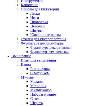
Инструменты
Кабошоны
Основы для бижутерии
Леска
Нити
Проволока
Цепочки
Шнуры
Ювелирные ленты
Станки для бисероплетения
Фурнитура для бижутерии
Фурнитура декоративная
Фурнитура техническая
Вышивание
Иглы для вышивания
Канва
Без рисунка
С рисунком
Мулине
Меланж
Металлик
Мультиколор
Наборы мулине
Сатин
Шерсть