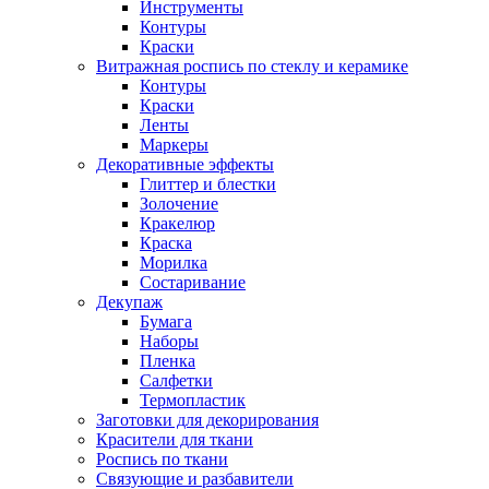
Инструменты
Контуры
Краски
Витражная роспись по стеклу и керамике
Контуры
Краски
Ленты
Маркеры
Декоративные эффекты
Глиттер и блестки
Золочение
Кракелюр
Краска
Морилка
Состаривание
Декупаж
Бумага
Наборы
Пленка
Салфетки
Термопластик
Заготовки для декорирования
Красители для ткани
Роспись по ткани
Связующие и разбавители