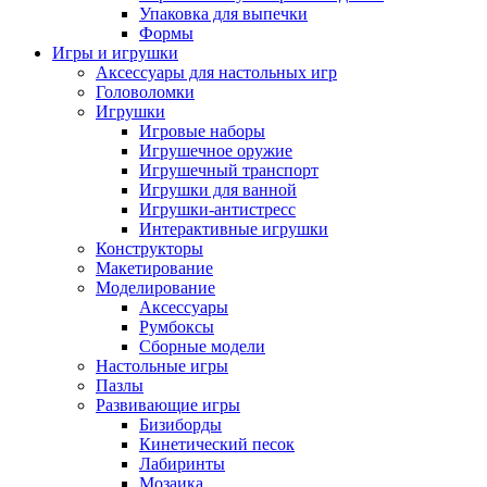
Упаковка для выпечки
Формы
Игры и игрушки
Аксессуары для настольных игр
Головоломки
Игрушки
Игровые наборы
Игрушечное оружие
Игрушечный транспорт
Игрушки для ванной
Игрушки-антистресс
Интерактивные игрушки
Конструкторы
Макетирование
Моделирование
Аксессуары
Румбоксы
Сборные модели
Настольные игры
Пазлы
Развивающие игры
Бизиборды
Кинетический песок
Лабиринты
Мозаика