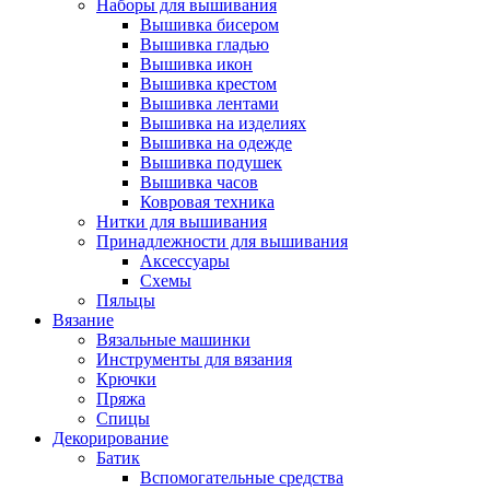
Наборы для вышивания
Вышивка бисером
Вышивка гладью
Вышивка икон
Вышивка крестом
Вышивка лентами
Вышивка на изделиях
Вышивка на одежде
Вышивка подушек
Вышивка часов
Ковровая техника
Нитки для вышивания
Принадлежности для вышивания
Аксессуары
Схемы
Пяльцы
Вязание
Вязальные машинки
Инструменты для вязания
Крючки
Пряжа
Спицы
Декорирование
Батик
Вспомогательные средства