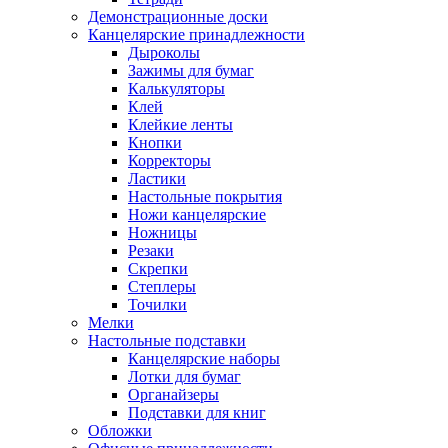
Демонстрационные доски
Канцелярские принадлежности
Дыроколы
Зажимы для бумаг
Калькуляторы
Клей
Клейкие ленты
Кнопки
Корректоры
Ластики
Настольные покрытия
Ножи канцелярские
Ножницы
Резаки
Скрепки
Степлеры
Точилки
Мелки
Настольные подставки
Канцелярские наборы
Лотки для бумаг
Органайзеры
Подставки для книг
Обложки