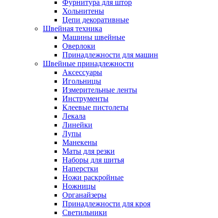
Фурнитура для штор
Хольнитены
Цепи декоративные
Швейная техника
Машины швейные
Оверлоки
Принадлежности для машин
Швейные принадлежности
Аксессуары
Игольницы
Измерительные ленты
Инструменты
Клеевые пистолеты
Лекала
Линейки
Лупы
Манекены
Маты для резки
Наборы для шитья
Наперстки
Ножи раскройные
Ножницы
Органайзеры
Принадлежности для кроя
Светильники