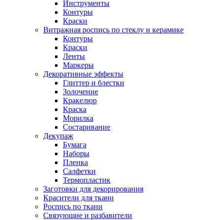
Инструменты
Контуры
Краски
Витражная роспись по стеклу и керамике
Контуры
Краски
Ленты
Маркеры
Декоративные эффекты
Глиттер и блестки
Золочение
Кракелюр
Краска
Морилка
Состаривание
Декупаж
Бумага
Наборы
Пленка
Салфетки
Термопластик
Заготовки для декорирования
Красители для ткани
Роспись по ткани
Связующие и разбавители