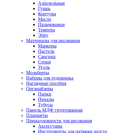
Аэрозольные
Гуашь
Контуры
Масло
Пальчиковые
Темпера
Эбру
Материалы для рисования
Маркеры
Пастель
Сангина
Сепия
Уголь
Мольберты
Наборы для художника
Наглядные пособия
Органайзеры
Папки
Пеналы
Тубусы
Панель МДФ грунтованная
Планшеты
Принадлежности для рисования
Аксессуары
Инструменты для натяжки холста