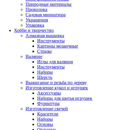
Природные материалы
Проволока
Садовая миниатюра
Украшения
Упаковка
Хобби и творчество
Алмазная вышивка
Инструменты
Картины мозаичные
Стразы
Валяние
Иглы для валяния
Инструменты
Наборы
Шерсть
Выжигание и резьба по дереву
Изготовление кукол и игрушек
Аксессуары
Наборы для шитья игрушек
Фурнитура
Изготовление свечей
Красители
Наборы
Основы
Отдушки