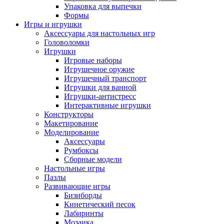
Упаковка для выпечки
Формы
Игры и игрушки
Аксессуары для настольных игр
Головоломки
Игрушки
Игровые наборы
Игрушечное оружие
Игрушечный транспорт
Игрушки для ванной
Игрушки-антистресс
Интерактивные игрушки
Конструкторы
Макетирование
Моделирование
Аксессуары
Румбоксы
Сборные модели
Настольные игры
Пазлы
Развивающие игры
Бизиборды
Кинетический песок
Лабиринты
Мозаика