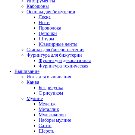
Инструменты
Кабошоны
Основы для бижутерии
Леска
Нити
Проволока
Цепочки
Шнуры
Ювелирные ленты
Станки для бисероплетения
Фурнитура для бижутерии
Фурнитура декоративная
Фурнитура техническая
Вышивание
Иглы для вышивания
Канва
Без рисунка
С рисунком
Мулине
Меланж
Металлик
Мультиколор
Наборы мулине
Сатин
Шерсть