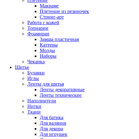
Плетение
Макраме
Плетение из резиночек
Стринг-арт
Работа с кожей
Топиарии
Фоамиран
Замша пластичная
Каттеры
Молды
Наборы
Чеканка
Шитье
Булавки
Иглы
Ленты для шитья
Ленты декоративные
Ленты технические
Наполнители
Нитки
Ткани
Для батика
Для валяния
Для декора
Для игрушек