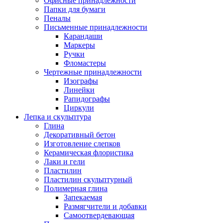
Офисные принадлежности
Папки для бумаги
Пеналы
Письменные принадлежности
Карандаши
Маркеры
Ручки
Фломастеры
Чертежные принадлежности
Изографы
Линейки
Рапидографы
Циркули
Лепка и скульптура
Глина
Декоративный бетон
Изготовление слепков
Керамическая флористика
Лаки и гели
Пластилин
Пластилин скульптурный
Полимерная глина
Запекаемая
Размягчители и добавки
Самоотвердевающая