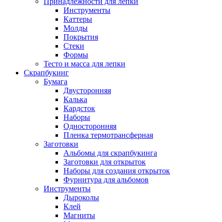
Принадлежности для лепки
Инструменты
Каттеры
Молды
Покрытия
Стеки
Формы
Тесто и масса для лепки
Скрапбукинг
Бумага
Двусторонняя
Калька
Кардсток
Наборы
Односторонняя
Пленка термотрансферная
Заготовки
Альбомы для скрапбукинга
Заготовки для открыток
Наборы для создания открыток
Фурнитура для альбомов
Инструменты
Дыроколы
Клей
Магниты