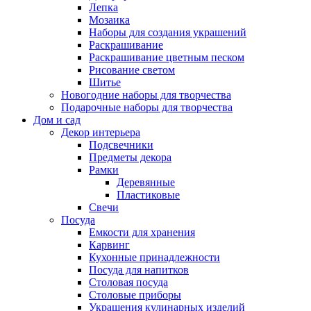
Лепка
Мозаика
Наборы для создания украшений
Раскрашивание
Раскрашивание цветным песком
Рисование светом
Шитье
Новогодние наборы для творчества
Подарочные наборы для творчества
Дом и сад
Декор интерьера
Подсвечники
Предметы декора
Рамки
Деревянные
Пластиковые
Свечи
Посуда
Емкости для хранения
Карвинг
Кухонные принадлежности
Посуда для напитков
Столовая посуда
Столовые приборы
Украшения кулинарных изделий