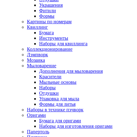
Украшения
Фитили
Формы
Картины по номерам
Квиллинг
Бумага
Инструменты
Наборы для квиллинга
Коллекционирование
Лэмпворк
Мозаика
Мыловарение
Дополнения для мыловарения
Красители
Мыльные основы
Наборы
Отдушки
Упаковка для мыла
Формы для литья
Наборы в технике пэчворк
Оригами
Бумага для оригами
Наборы для изготовления оригами
Папертоль