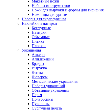
Макетные ножи
Наборы инструментов
Ножи для вырубки и формы для тиснения
Ножницы фигурные
Наборы для скрапбукинга
Наклейки и натирки
Контурные
Натирки
Объемные
Пленка
Плоские
Украшения
Анкеры
Аппликации
Брадсы
Вырубка
Ленты
Люверсы
Металлические украшения
Наборы украшений
Объемные украшения
Перья
Полубусины
Пуговицы
Сургучная печать