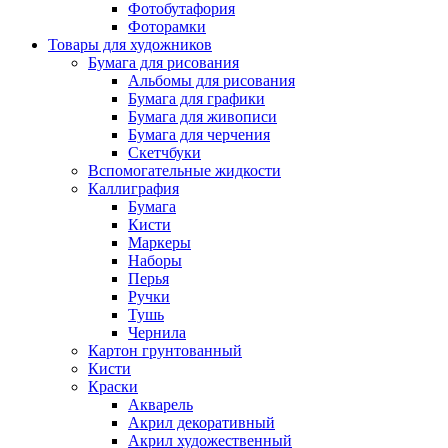
Фотобутафория
Фоторамки
Товары для художников
Бумага для рисования
Альбомы для рисования
Бумага для графики
Бумага для живописи
Бумага для черчения
Скетчбуки
Вспомогательные жидкости
Каллиграфия
Бумага
Кисти
Маркеры
Наборы
Перья
Ручки
Тушь
Чернила
Картон грунтованный
Кисти
Краски
Акварель
Акрил декоративный
Акрил художественный