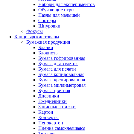
Наборы для экспериментов
Обучающие игры
Пазлы для малышей
Сортеры
Шнуровки
Фокусы
Канцелярские товары
Бумажная продукция
Бланки
Блокноты
Бумага гофрированная
Бумага для заметок
Бумага для печати
Бумага копировальная
Бумага крепированная
Бумага миллиметровая
Бумага цветная
Дневники
Ежедневники
Записные книжки
Картон
Конверты
Пенокартон
Пленка самоклеящаяся
Тетради