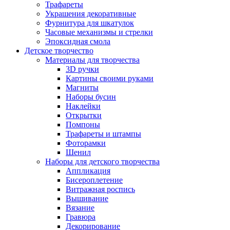
Трафареты
Украшения декоративные
Фурнитура для шкатулок
Часовые механизмы и стрелки
Эпоксидная смола
Детское творчество
Материалы для творчества
3D ручки
Картины своими руками
Магниты
Наборы бусин
Наклейки
Открытки
Помпоны
Трафареты и штампы
Фоторамки
Шенил
Наборы для детского творчества
Аппликация
Бисероплетение
Витражная роспись
Вышивание
Вязание
Гравюра
Декорирование