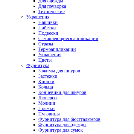
Для одежды
Для пэчворка
Технические
Украшения
Нашивки
Пайетки
Подвески
Самоклеющиеся аппликации
Стразы
Термоаппликации
Украшения
Цветы
Фурнитура
Зажимы для шнуров
Застежки
Кнопки
Кольца
Концевики для шнуров
Люверсы
Молнии
Пряжки
Пуговицы
Фурнитура для бюстгальтеров
Фурнитура для одежды
Фурнитура для сумок