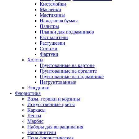
Кистемойки
Масленки
Мастихины
Наждачная бумага
Палитры
Планки для подрамников
Распылители
Растушевки
Спонжи
Фартуки
Холсты
Грунтованные на картоне
Грунтованные на оргалите
Грунтованные на подрамнике
Негрунтованные
Этюдники
Флористика
Вазы, горшки и корзины
Искусственные цветы
Каркасы
Ленты
Марблс
Наборы для выращивания
Наполнители
Пена флористическая