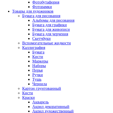
Фотобутафория
Фоторамки
Товары для художников
Бумага для рисования
Альбомы для рисования
Бумага для графики
Бумага для живописи
Бумага для черчения
Скетчбуки
Вспомогательные жидкости
Каллиграфия
Бумага
Кисти
Маркеры
Наборы
Перья
Ручки
Тушь
Чернила
Картон грунтованный
Кисти
Краски
Акварель
Акрил декоративный
Акрил художественный