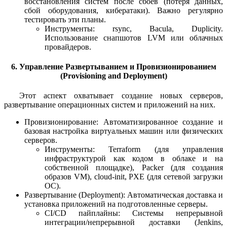
восстановления систем после сбоев (потеря данных,
сбой оборудования, кибератаки). Важно регулярно
тестировать эти планы.
Инструменты: rsync, Bacula, Duplicity.
Использование снапшотов LVM или облачных
провайдеров.
6. Управление Развертыванием и Провизионированием
(Provisioning and Deployment)
Этот аспект охватывает создание новых серверов,
развертывание операционных систем и приложений на них.
Провизионирование: Автоматизированное создание и
базовая настройка виртуальных машин или физических
серверов.
Инструменты: Terraform (для управления
инфраструктурой как кодом в облаке и на
собственной площадке), Packer (для создания
образов VM), cloud-init, PXE (для сетевой загрузки
ОС).
Развертывание (Deployment): Автоматическая доставка и
установка приложений на подготовленные серверы.
CI/CD пайплайны: Системы непрерывной
интеграции/непрерывной доставки (Jenkins,