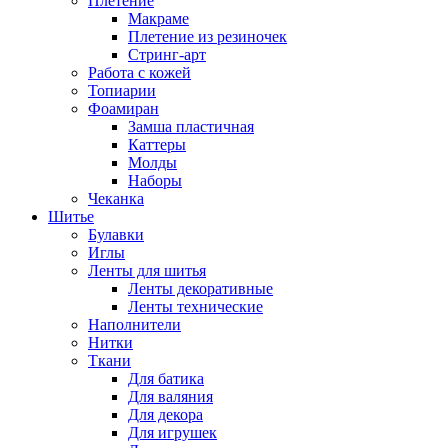
Плетение
Макраме
Плетение из резиночек
Стринг-арт
Работа с кожей
Топиарии
Фоамиран
Замша пластичная
Каттеры
Молды
Наборы
Чеканка
Шитье
Булавки
Иглы
Ленты для шитья
Ленты декоративные
Ленты технические
Наполнители
Нитки
Ткани
Для батика
Для валяния
Для декора
Для игрушек