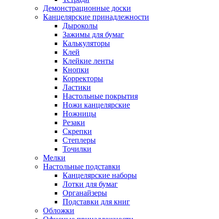
Демонстрационные доски
Канцелярские принадлежности
Дыроколы
Зажимы для бумаг
Калькуляторы
Клей
Клейкие ленты
Кнопки
Корректоры
Ластики
Настольные покрытия
Ножи канцелярские
Ножницы
Резаки
Скрепки
Степлеры
Точилки
Мелки
Настольные подставки
Канцелярские наборы
Лотки для бумаг
Органайзеры
Подставки для книг
Обложки