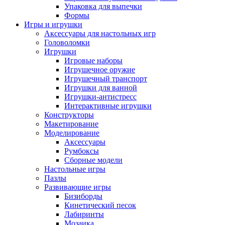
Упаковка для выпечки
Формы
Игры и игрушки
Аксессуары для настольных игр
Головоломки
Игрушки
Игровые наборы
Игрушечное оружие
Игрушечный транспорт
Игрушки для ванной
Игрушки-антистресс
Интерактивные игрушки
Конструкторы
Макетирование
Моделирование
Аксессуары
Румбоксы
Сборные модели
Настольные игры
Пазлы
Развивающие игры
Бизиборды
Кинетический песок
Лабиринты
Мозаика