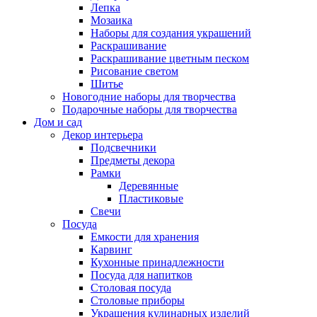
Лепка
Мозаика
Наборы для создания украшений
Раскрашивание
Раскрашивание цветным песком
Рисование светом
Шитье
Новогодние наборы для творчества
Подарочные наборы для творчества
Дом и сад
Декор интерьера
Подсвечники
Предметы декора
Рамки
Деревянные
Пластиковые
Свечи
Посуда
Емкости для хранения
Карвинг
Кухонные принадлежности
Посуда для напитков
Столовая посуда
Столовые приборы
Украшения кулинарных изделий