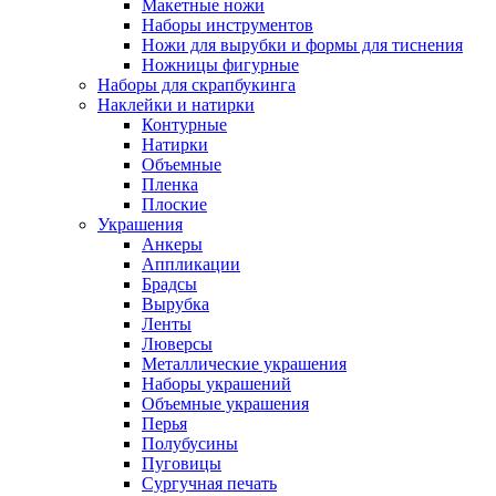
Макетные ножи
Наборы инструментов
Ножи для вырубки и формы для тиснения
Ножницы фигурные
Наборы для скрапбукинга
Наклейки и натирки
Контурные
Натирки
Объемные
Пленка
Плоские
Украшения
Анкеры
Аппликации
Брадсы
Вырубка
Ленты
Люверсы
Металлические украшения
Наборы украшений
Объемные украшения
Перья
Полубусины
Пуговицы
Сургучная печать