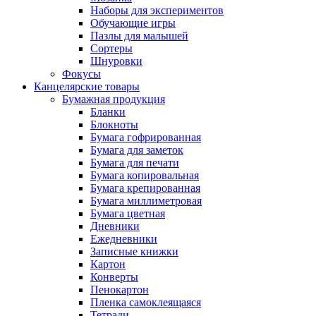
Наборы для экспериментов
Обучающие игры
Пазлы для малышей
Сортеры
Шнуровки
Фокусы
Канцелярские товары
Бумажная продукция
Бланки
Блокноты
Бумага гофрированная
Бумага для заметок
Бумага для печати
Бумага копировальная
Бумага крепированная
Бумага миллиметровая
Бумага цветная
Дневники
Ежедневники
Записные книжки
Картон
Конверты
Пенокартон
Пленка самоклеящаяся
Тетради