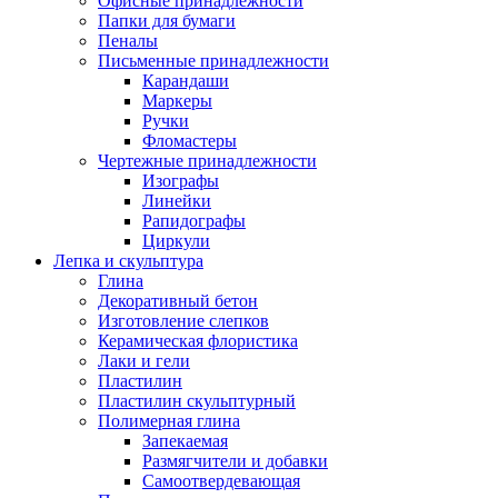
Офисные принадлежности
Папки для бумаги
Пеналы
Письменные принадлежности
Карандаши
Маркеры
Ручки
Фломастеры
Чертежные принадлежности
Изографы
Линейки
Рапидографы
Циркули
Лепка и скульптура
Глина
Декоративный бетон
Изготовление слепков
Керамическая флористика
Лаки и гели
Пластилин
Пластилин скульптурный
Полимерная глина
Запекаемая
Размягчители и добавки
Самоотвердевающая