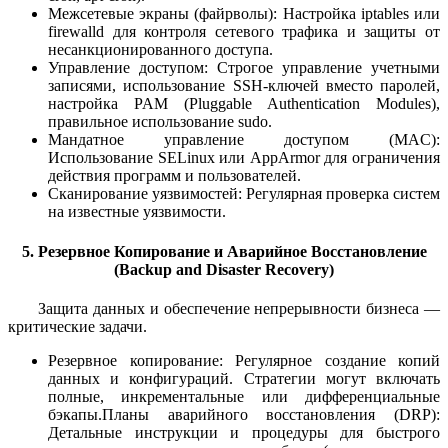
Межсетевые экраны (файрволы): Настройка iptables или
firewalld для контроля сетевого трафика и защиты от
несанкционированного доступа.
Управление доступом: Строгое управление учетными
записями, использование SSH-ключей вместо паролей,
настройка PAM (Pluggable Authentication Modules),
правильное использование sudo.
Мандатное управление доступом (MAC):
Использование SELinux или AppArmor для ограничения
действия программ и пользователей.
Сканирование уязвимостей: Регулярная проверка систем
на известные уязвимости.
5. Резервное Копирование и Аварийное Восстановление
(Backup and Disaster Recovery)
Защита данных и обеспечение непрерывности бизнеса —
критические задачи.
Резервное копирование: Регулярное создание копий
данных и конфигураций. Стратегии могут включать
полные, инкрементальные или дифференциальные
бэкапы.Планы аварийного восстановления (DRP):
Детальные инструкции и процедуры для быстрого