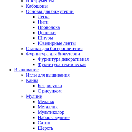
Инструменты
Кабошоны
Основы для бижутерии
Леска
Нити
Проволока
Цепочки
Шнуры
Ювелирные ленты
Станки для бисероплетения
Фурнитура для бижутерии
Фурнитура декоративная
Фурнитура техническая
Вышивание
Иглы для вышивания
Канва
Без рисунка
С рисунком
Мулине
Меланж
Металлик
Мультиколор
Наборы мулине
Сатин
Шерсть