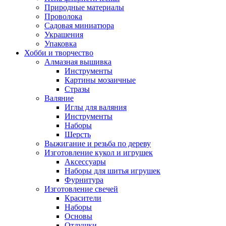
Природные материалы
Проволока
Садовая миниатюра
Украшения
Упаковка
Хобби и творчество
Алмазная вышивка
Инструменты
Картины мозаичные
Стразы
Валяние
Иглы для валяния
Инструменты
Наборы
Шерсть
Выжигание и резьба по дереву
Изготовление кукол и игрушек
Аксессуары
Наборы для шитья игрушек
Фурнитура
Изготовление свечей
Красители
Наборы
Основы
Отдушки