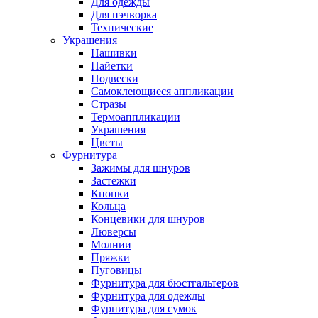
Для одежды
Для пэчворка
Технические
Украшения
Нашивки
Пайетки
Подвески
Самоклеющиеся аппликации
Стразы
Термоаппликации
Украшения
Цветы
Фурнитура
Зажимы для шнуров
Застежки
Кнопки
Кольца
Концевики для шнуров
Люверсы
Молнии
Пряжки
Пуговицы
Фурнитура для бюстгальтеров
Фурнитура для одежды
Фурнитура для сумок