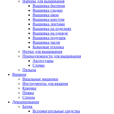
Наборы для вышивания
Вышивка бисером
Вышивка гладью
Вышивка икон
Вышивка крестом
Вышивка лентами
Вышивка на изделиях
Вышивка на одежде
Вышивка подушек
Вышивка часов
Ковровая техника
Нитки для вышивания
Принадлежности для вышивания
Аксессуары
Схемы
Пяльцы
Вязание
Вязальные машинки
Инструменты для вязания
Крючки
Пряжа
Спицы
Декорирование
Батик
Вспомогательные средства