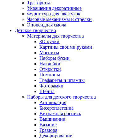
Трафареты
Украшения декоративные
Фурнитура для шкатулок
Часовые механизмы и стрелки
Эпоксидная смола
Детское творчество
Материалы для творчества
3D ручки
Картины своими руками
Магниты
Наборы бусин
Наклейки
Открытки
Помпоны
Трафареты и штампы
Фоторамки
Шенил
Наборы для детского творчества
Аппликация
Бисероплетение
Витражная роспись
Вышивание
Вязание
Гравюра
Декорирование