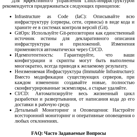
Для эффективного управления Linux-инфраструктурой
рекомендуется придерживаться следующих принципов:
Infrastructure as Code (IaC): Описывайте всю
инфраструктуру (серверы, сети, сервисы) в виде кода и
храните ее в системах контроля версий (Git).
GitOps: Используйте Git-репозитории как единственный
источник истины для декларативного описания
инфраструктуры и приложений. Изменения
применяются автоматически через CI/CD.
Идемпотентность: Гарантируйте, что ваши
конфигурации и скрипты могут быть выполнены
многократно, всегда приводя к желаемому результату.
Неизменяемая Инфраструктура (Immutable Infrastructure):
Вместо модификации существующих серверов, при
каждом изменении создавайте новые, полностью
сконфигурированные экземпляры, а старые удаляйте.
CI/CD: Автоматизируйте весь жизненный цикл
разработки и развертывания, от написания кода до его
доставки в рабочую среду.
Детальный Мониторинг и Оповещения: Настройте
всесторонний мониторинг и оперативные оповещения о
любых отклонениях.
FAQ: Часто Задаваемые Вопросы