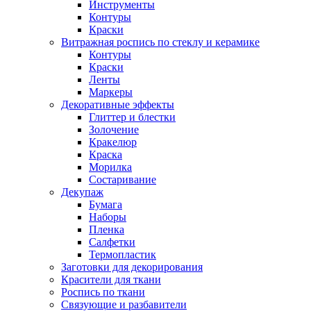
Инструменты
Контуры
Краски
Витражная роспись по стеклу и керамике
Контуры
Краски
Ленты
Маркеры
Декоративные эффекты
Глиттер и блестки
Золочение
Кракелюр
Краска
Морилка
Состаривание
Декупаж
Бумага
Наборы
Пленка
Салфетки
Термопластик
Заготовки для декорирования
Красители для ткани
Роспись по ткани
Связующие и разбавители