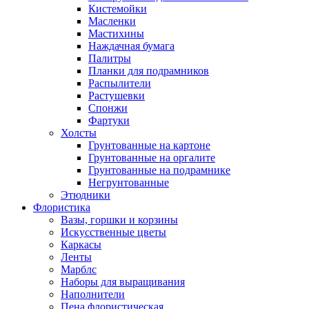
Кистемойки
Масленки
Мастихины
Наждачная бумага
Палитры
Планки для подрамников
Распылители
Растушевки
Спонжи
Фартуки
Холсты
Грунтованные на картоне
Грунтованные на оргалите
Грунтованные на подрамнике
Негрунтованные
Этюдники
Флористика
Вазы, горшки и корзины
Искусственные цветы
Каркасы
Ленты
Марблс
Наборы для выращивания
Наполнители
Пена флористическая