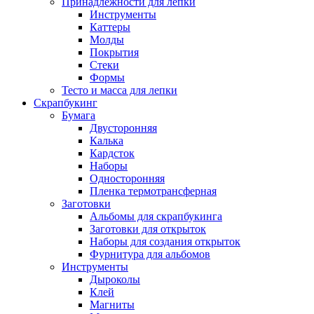
Принадлежности для лепки
Инструменты
Каттеры
Молды
Покрытия
Стеки
Формы
Тесто и масса для лепки
Скрапбукинг
Бумага
Двусторонняя
Калька
Кардсток
Наборы
Односторонняя
Пленка термотрансферная
Заготовки
Альбомы для скрапбукинга
Заготовки для открыток
Наборы для создания открыток
Фурнитура для альбомов
Инструменты
Дыроколы
Клей
Магниты