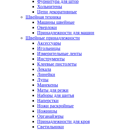
Фурнитура для штор
Хольнитены
Цепи декоративные
Швейная техника
Машины швейные
Оверлоки
Принадлежности для машин
Швейные принадлежности
Аксессуары
Игольницы
Измерительные ленты
Инструменты
Клеевые пистолеты
Лекала
Линейки
Лупы
Манекены
Маты для резки
Наборы для шитья
Наперстки
Ножи раскройные
Ножницы
Органайзеры
Принадлежности для кроя
Светильники