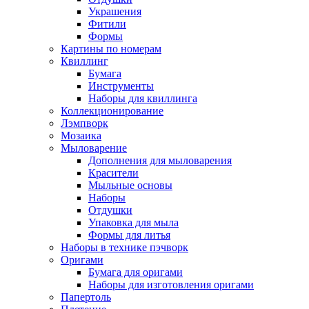
Украшения
Фитили
Формы
Картины по номерам
Квиллинг
Бумага
Инструменты
Наборы для квиллинга
Коллекционирование
Лэмпворк
Мозаика
Мыловарение
Дополнения для мыловарения
Красители
Мыльные основы
Наборы
Отдушки
Упаковка для мыла
Формы для литья
Наборы в технике пэчворк
Оригами
Бумага для оригами
Наборы для изготовления оригами
Папертоль