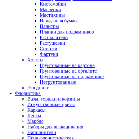
Кистемойки
Масленки
Мастихины
Наждачная бумага
Палитры
Планки для подрамников
Распылители
Растушевки
Спонжи
Фартуки
Холсты
Грунтованные на картоне
Грунтованные на оргалите
Грунтованные на подрамнике
Негрунтованные
Этюдники
Флористика
Вазы, горшки и корзины
Искусственные цветы
Каркасы
Ленты
Марблс
Наборы для выращивания
Наполнители
Пена флористическая