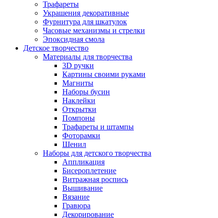
Трафареты
Украшения декоративные
Фурнитура для шкатулок
Часовые механизмы и стрелки
Эпоксидная смола
Детское творчество
Материалы для творчества
3D ручки
Картины своими руками
Магниты
Наборы бусин
Наклейки
Открытки
Помпоны
Трафареты и штампы
Фоторамки
Шенил
Наборы для детского творчества
Аппликация
Бисероплетение
Витражная роспись
Вышивание
Вязание
Гравюра
Декорирование