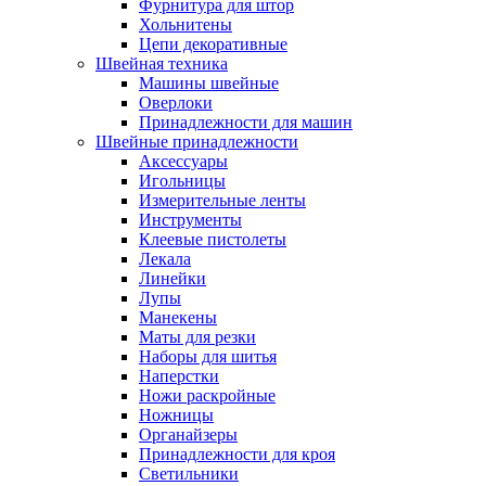
Фурнитура для штор
Хольнитены
Цепи декоративные
Швейная техника
Машины швейные
Оверлоки
Принадлежности для машин
Швейные принадлежности
Аксессуары
Игольницы
Измерительные ленты
Инструменты
Клеевые пистолеты
Лекала
Линейки
Лупы
Манекены
Маты для резки
Наборы для шитья
Наперстки
Ножи раскройные
Ножницы
Органайзеры
Принадлежности для кроя
Светильники