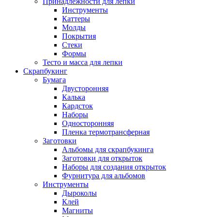
Принадлежности для лепки
Инструменты
Каттеры
Молды
Покрытия
Стеки
Формы
Тесто и масса для лепки
Скрапбукинг
Бумага
Двусторонняя
Калька
Кардсток
Наборы
Односторонняя
Пленка термотрансферная
Заготовки
Альбомы для скрапбукинга
Заготовки для открыток
Наборы для создания открыток
Фурнитура для альбомов
Инструменты
Дыроколы
Клей
Магниты