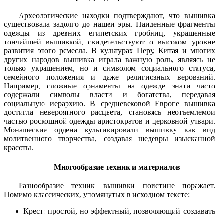
Археологические находки подтверждают, что вышивка
существовала задолго до нашей эры. Найденные фрагменты
одежды из древних египетских гробниц, украшенные
тончайшей вышивкой, свидетельствуют о высоком уровне
развития этого ремесла. В культурах Перу, Китая и многих
других народов вышивка играла важную роль, являясь не
только украшением, но и символом социального статуса,
семейного положения и даже религиозных верований.
Например, сложные орнаменты на одежде знати часто
содержали символы власти и богатства, передавая
социальную иерархию. В средневековой Европе вышивка
достигла невероятного расцвета, становясь неотъемлемой
частью роскошной одежды аристократов и церковной утвари.
Монашеские ордена культивировали вышивку как вид
молитвенного творчества, создавая шедевры изысканной
красоты.
Многообразие техник и материалов
Разнообразие техник вышивки поистине поражает.
Помимо классических, упомянутых в исходном тексте:
Крест: простой, но эффектный, позволяющий создавать