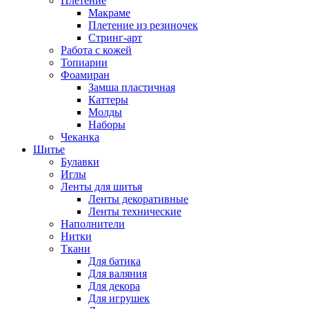
Плетение
Макраме
Плетение из резиночек
Стринг-арт
Работа с кожей
Топиарии
Фоамиран
Замша пластичная
Каттеры
Молды
Наборы
Чеканка
Шитье
Булавки
Иглы
Ленты для шитья
Ленты декоративные
Ленты технические
Наполнители
Нитки
Ткани
Для батика
Для валяния
Для декора
Для игрушек