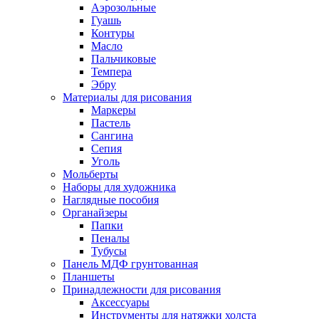
Аэрозольные
Гуашь
Контуры
Масло
Пальчиковые
Темпера
Эбру
Материалы для рисования
Маркеры
Пастель
Сангина
Сепия
Уголь
Мольберты
Наборы для художника
Наглядные пособия
Органайзеры
Папки
Пеналы
Тубусы
Панель МДФ грунтованная
Планшеты
Принадлежности для рисования
Аксессуары
Инструменты для натяжки холста