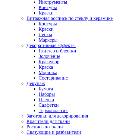
Инструменты
Контуры
Краски
Витражная роспись по стеклу и керамике
Контуры
Краски
Ленты
Маркеры
Декоративные эффекты
Глиттер и блестки
Золочение
Кракелюр
Краска
Морилка
Состаривание
Декупаж
Бумага
Наборы
Пленка
Салфетки
Термопластик
Заготовки для декорирования
Красители для ткани
Роспись по ткани
Связующие и разбавители