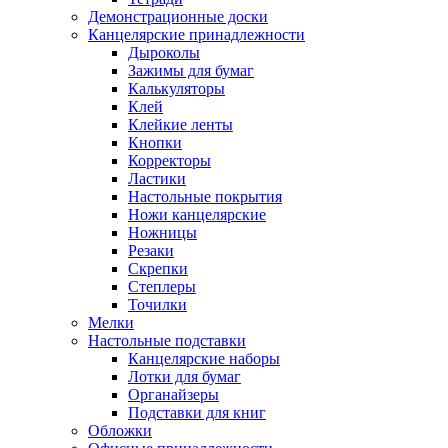
Демонстрационные доски
Канцелярские принадлежности
Дыроколы
Зажимы для бумаг
Калькуляторы
Клей
Клейкие ленты
Кнопки
Корректоры
Ластики
Настольные покрытия
Ножи канцелярские
Ножницы
Резаки
Скрепки
Степлеры
Точилки
Мелки
Настольные подставки
Канцелярские наборы
Лотки для бумаг
Органайзеры
Подставки для книг
Обложки