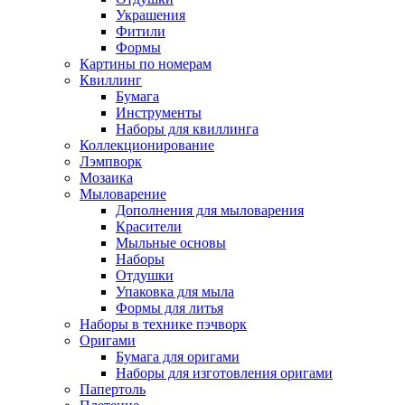
Украшения
Фитили
Формы
Картины по номерам
Квиллинг
Бумага
Инструменты
Наборы для квиллинга
Коллекционирование
Лэмпворк
Мозаика
Мыловарение
Дополнения для мыловарения
Красители
Мыльные основы
Наборы
Отдушки
Упаковка для мыла
Формы для литья
Наборы в технике пэчворк
Оригами
Бумага для оригами
Наборы для изготовления оригами
Папертоль