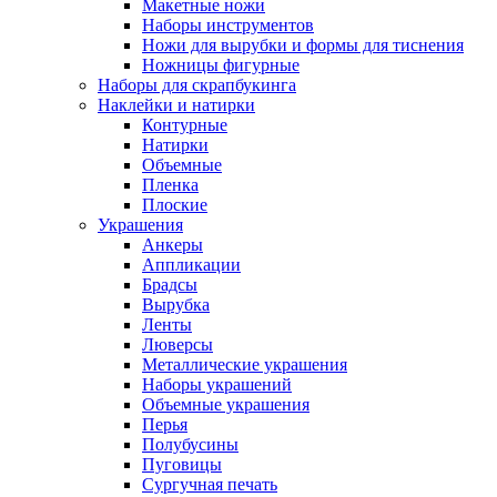
Макетные ножи
Наборы инструментов
Ножи для вырубки и формы для тиснения
Ножницы фигурные
Наборы для скрапбукинга
Наклейки и натирки
Контурные
Натирки
Объемные
Пленка
Плоские
Украшения
Анкеры
Аппликации
Брадсы
Вырубка
Ленты
Люверсы
Металлические украшения
Наборы украшений
Объемные украшения
Перья
Полубусины
Пуговицы
Сургучная печать