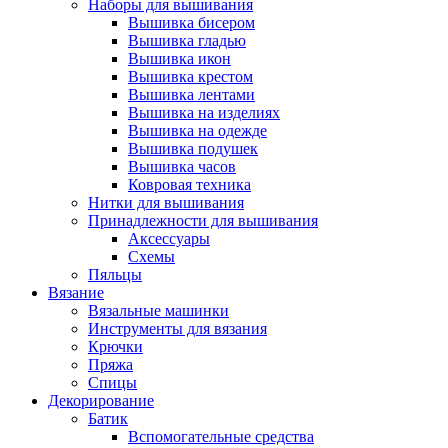
Наборы для вышивания
Вышивка бисером
Вышивка гладью
Вышивка икон
Вышивка крестом
Вышивка лентами
Вышивка на изделиях
Вышивка на одежде
Вышивка подушек
Вышивка часов
Ковровая техника
Нитки для вышивания
Принадлежности для вышивания
Аксессуары
Схемы
Пяльцы
Вязание
Вязальные машинки
Инструменты для вязания
Крючки
Пряжа
Спицы
Декорирование
Батик
Вспомогательные средства