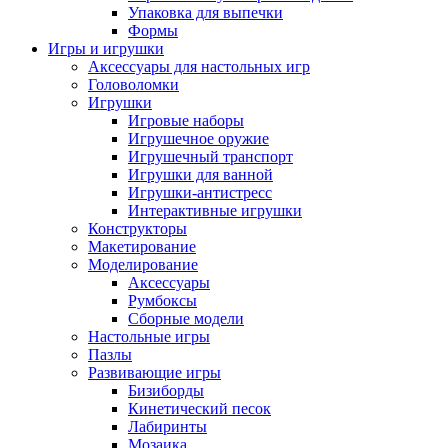
Упаковка для выпечки
Формы
Игры и игрушки
Аксессуары для настольных игр
Головоломки
Игрушки
Игровые наборы
Игрушечное оружие
Игрушечный транспорт
Игрушки для ванной
Игрушки-антистресс
Интерактивные игрушки
Конструкторы
Макетирование
Моделирование
Аксессуары
Румбоксы
Сборные модели
Настольные игры
Пазлы
Развивающие игры
Бизиборды
Кинетический песок
Лабиринты
Мозаика