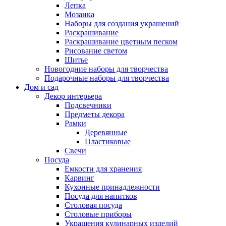
Лепка
Мозаика
Наборы для создания украшений
Раскрашивание
Раскрашивание цветным песком
Рисование светом
Шитье
Новогодние наборы для творчества
Подарочные наборы для творчества
Дом и сад
Декор интерьера
Подсвечники
Предметы декора
Рамки
Деревянные
Пластиковые
Свечи
Посуда
Емкости для хранения
Карвинг
Кухонные принадлежности
Посуда для напитков
Столовая посуда
Столовые приборы
Украшения кулинарных изделий