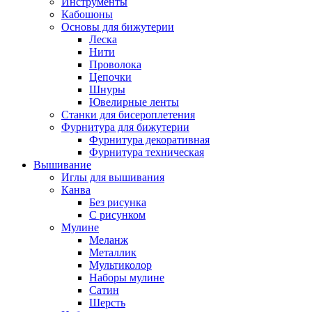
Инструменты
Кабошоны
Основы для бижутерии
Леска
Нити
Проволока
Цепочки
Шнуры
Ювелирные ленты
Станки для бисероплетения
Фурнитура для бижутерии
Фурнитура декоративная
Фурнитура техническая
Вышивание
Иглы для вышивания
Канва
Без рисунка
С рисунком
Мулине
Меланж
Металлик
Мультиколор
Наборы мулине
Сатин
Шерсть