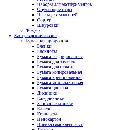
Наборы для экспериментов
Обучающие игры
Пазлы для малышей
Сортеры
Шнуровки
Фокусы
Канцелярские товары
Бумажная продукция
Бланки
Блокноты
Бумага гофрированная
Бумага для заметок
Бумага для печати
Бумага копировальная
Бумага крепированная
Бумага миллиметровая
Бумага цветная
Дневники
Ежедневники
Записные книжки
Картон
Конверты
Пенокартон
Пленка самоклеящаяся
Тетради