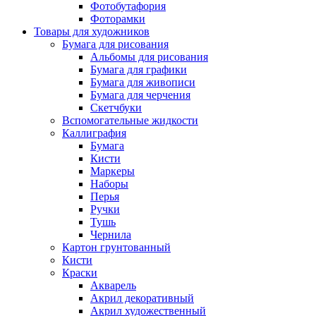
Фотобутафория
Фоторамки
Товары для художников
Бумага для рисования
Альбомы для рисования
Бумага для графики
Бумага для живописи
Бумага для черчения
Скетчбуки
Вспомогательные жидкости
Каллиграфия
Бумага
Кисти
Маркеры
Наборы
Перья
Ручки
Тушь
Чернила
Картон грунтованный
Кисти
Краски
Акварель
Акрил декоративный
Акрил художественный