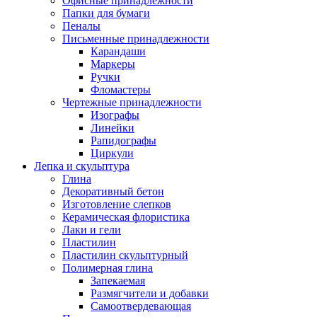
Офисные принадлежности
Папки для бумаги
Пеналы
Письменные принадлежности
Карандаши
Маркеры
Ручки
Фломастеры
Чертежные принадлежности
Изографы
Линейки
Рапидографы
Циркули
Лепка и скульптура
Глина
Декоративный бетон
Изготовление слепков
Керамическая флористика
Лаки и гели
Пластилин
Пластилин скульптурный
Полимерная глина
Запекаемая
Размягчители и добавки
Самоотвердевающая