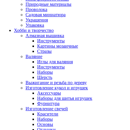
Природные материалы
Проволока
Садовая миниатюра
Украшения
Упаковка
Хобби и творчество
Алмазная вышивка
Инструменты
Картины мозаичные
Стразы
Валяние
Иглы для валяния
Инструменты
Наборы
Шерсть
Выжигание и резьба по дереву
Изготовление кукол и игрушек
Аксессуары
Наборы для шитья игрушек
Фурнитура
Изготовление свечей
Красители
Наборы
Основы
Отдушки