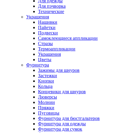
Для одежды
Для пэчворка
Технические
Украшения
Нашивки
Пайетки
Подвески
Самоклеющиеся аппликации
Стразы
Термоаппликации
Украшения
Цветы
Фурнитура
Зажимы для шнуров
Застежки
Кнопки
Кольца
Концевики для шнуров
Люверсы
Молнии
Пряжки
Пуговицы
Фурнитура для бюстгальтеров
Фурнитура для одежды
Фурнитура для сумок