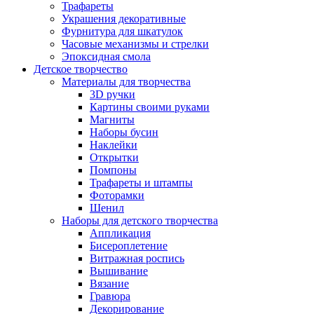
Трафареты
Украшения декоративные
Фурнитура для шкатулок
Часовые механизмы и стрелки
Эпоксидная смола
Детское творчество
Материалы для творчества
3D ручки
Картины своими руками
Магниты
Наборы бусин
Наклейки
Открытки
Помпоны
Трафареты и штампы
Фоторамки
Шенил
Наборы для детского творчества
Аппликация
Бисероплетение
Витражная роспись
Вышивание
Вязание
Гравюра
Декорирование