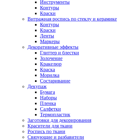
Инструменты
Контуры
Краски
Витражная роспись по стеклу и керамике
Контуры
Краски
Ленты
Маркеры
Декоративные эффекты
Глиттер и блестки
Золочение
Кракелюр
Краска
Морилка
Состаривание
Декупаж
Бумага
Наборы
Пленка
Салфетки
Термопластик
Заготовки для декорирования
Красители для ткани
Роспись по ткани
Связующие и разбавители