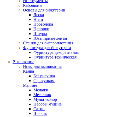
Инструменты
Кабошоны
Основы для бижутерии
Леска
Нити
Проволока
Цепочки
Шнуры
Ювелирные ленты
Станки для бисероплетения
Фурнитура для бижутерии
Фурнитура декоративная
Фурнитура техническая
Вышивание
Иглы для вышивания
Канва
Без рисунка
С рисунком
Мулине
Меланж
Металлик
Мультиколор
Наборы мулине
Сатин
Шерсть