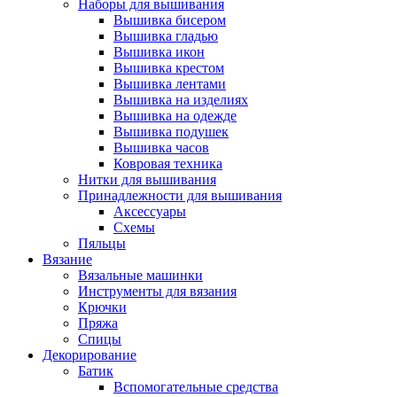
Наборы для вышивания
Вышивка бисером
Вышивка гладью
Вышивка икон
Вышивка крестом
Вышивка лентами
Вышивка на изделиях
Вышивка на одежде
Вышивка подушек
Вышивка часов
Ковровая техника
Нитки для вышивания
Принадлежности для вышивания
Аксессуары
Схемы
Пяльцы
Вязание
Вязальные машинки
Инструменты для вязания
Крючки
Пряжа
Спицы
Декорирование
Батик
Вспомогательные средства