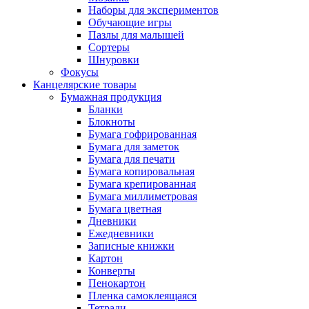
Наборы для экспериментов
Обучающие игры
Пазлы для малышей
Сортеры
Шнуровки
Фокусы
Канцелярские товары
Бумажная продукция
Бланки
Блокноты
Бумага гофрированная
Бумага для заметок
Бумага для печати
Бумага копировальная
Бумага крепированная
Бумага миллиметровая
Бумага цветная
Дневники
Ежедневники
Записные книжки
Картон
Конверты
Пенокартон
Пленка самоклеящаяся
Тетради