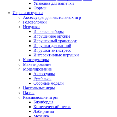
Упаковка для выпечки
Формы
Игры и игрушки
Аксессуары для настольных игр
Головоломки
Игрушки
Игровые наборы
Игрушечное оружие
Игрушечный транспорт
Игрушки для ванной
Игрушки-антистресс
Интерактивные игрушки
Конструкторы
Макетирование
Моделирование
Аксессуары
Румбоксы
Сборные модели
Настольные игры
Пазлы
Развивающие игры
Бизиборды
Кинетический песок
Лабиринты
Мозаика