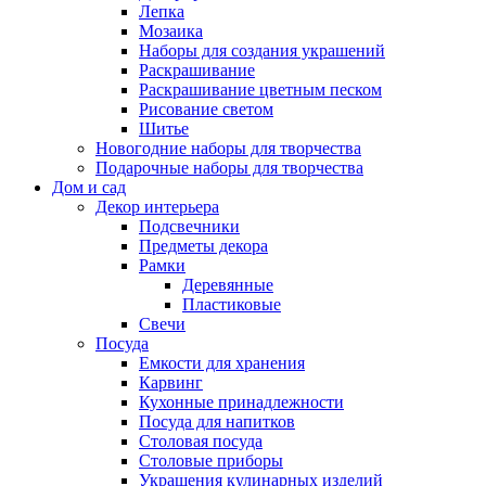
Лепка
Мозаика
Наборы для создания украшений
Раскрашивание
Раскрашивание цветным песком
Рисование светом
Шитье
Новогодние наборы для творчества
Подарочные наборы для творчества
Дом и сад
Декор интерьера
Подсвечники
Предметы декора
Рамки
Деревянные
Пластиковые
Свечи
Посуда
Емкости для хранения
Карвинг
Кухонные принадлежности
Посуда для напитков
Столовая посуда
Столовые приборы
Украшения кулинарных изделий