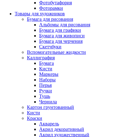
Фотобутафория
Фоторамки
Товары для художников
Бумага для рисования
Альбомы для рисования
Бумага для графики
Бумага для живописи
Бумага для черчения
Скетчбуки
Вспомогательные жидкости
Каллиграфия
Бумага
Кисти
Маркеры
Наборы
Перья
Ручки
Тушь
Чернила
Картон грунтованный
Кисти
Краски
Акварель
Акрил декоративный
Акрил художественный