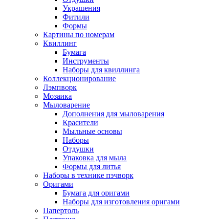
Украшения
Фитили
Формы
Картины по номерам
Квиллинг
Бумага
Инструменты
Наборы для квиллинга
Коллекционирование
Лэмпворк
Мозаика
Мыловарение
Дополнения для мыловарения
Красители
Мыльные основы
Наборы
Отдушки
Упаковка для мыла
Формы для литья
Наборы в технике пэчворк
Оригами
Бумага для оригами
Наборы для изготовления оригами
Папертоль