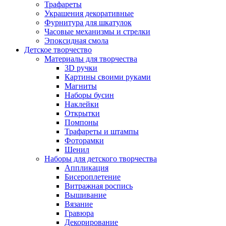
Трафареты
Украшения декоративные
Фурнитура для шкатулок
Часовые механизмы и стрелки
Эпоксидная смола
Детское творчество
Материалы для творчества
3D ручки
Картины своими руками
Магниты
Наборы бусин
Наклейки
Открытки
Помпоны
Трафареты и штампы
Фоторамки
Шенил
Наборы для детского творчества
Аппликация
Бисероплетение
Витражная роспись
Вышивание
Вязание
Гравюра
Декорирование