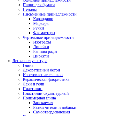
Офисные принадлежности
Папки для бумаги
Пеналы
Письменные принадлежности
Карандаши
Маркеры
Ручки
Фломастеры
Чертежные принадлежности
Изографы
Линейки
Рапидографы
Циркули
Лепка и скульптура
Глина
Декоративный бетон
Изготовление слепков
Керамическая флористика
Лаки и гели
Пластилин
Пластилин скульптурный
Полимерная глина
Запекаемая
Размягчители и добавки
Самоотвердевающая