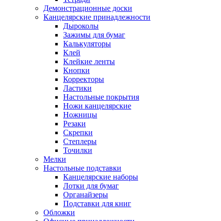
Демонстрационные доски
Канцелярские принадлежности
Дыроколы
Зажимы для бумаг
Калькуляторы
Клей
Клейкие ленты
Кнопки
Корректоры
Ластики
Настольные покрытия
Ножи канцелярские
Ножницы
Резаки
Скрепки
Степлеры
Точилки
Мелки
Настольные подставки
Канцелярские наборы
Лотки для бумаг
Органайзеры
Подставки для книг
Обложки