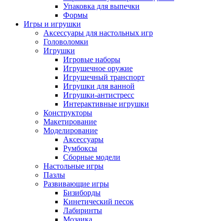
Упаковка для выпечки
Формы
Игры и игрушки
Аксессуары для настольных игр
Головоломки
Игрушки
Игровые наборы
Игрушечное оружие
Игрушечный транспорт
Игрушки для ванной
Игрушки-антистресс
Интерактивные игрушки
Конструкторы
Макетирование
Моделирование
Аксессуары
Румбоксы
Сборные модели
Настольные игры
Пазлы
Развивающие игры
Бизиборды
Кинетический песок
Лабиринты
Мозаика