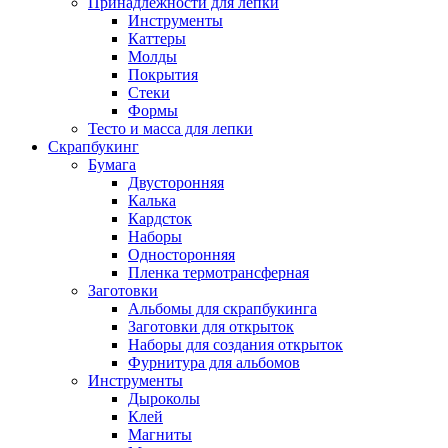
Принадлежности для лепки
Инструменты
Каттеры
Молды
Покрытия
Стеки
Формы
Тесто и масса для лепки
Скрапбукинг
Бумага
Двусторонняя
Калька
Кардсток
Наборы
Односторонняя
Пленка термотрансферная
Заготовки
Альбомы для скрапбукинга
Заготовки для открыток
Наборы для создания открыток
Фурнитура для альбомов
Инструменты
Дыроколы
Клей
Магниты