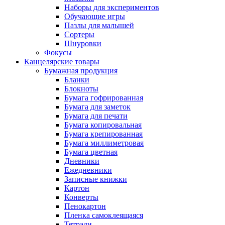
Наборы для экспериментов
Обучающие игры
Пазлы для малышей
Сортеры
Шнуровки
Фокусы
Канцелярские товары
Бумажная продукция
Бланки
Блокноты
Бумага гофрированная
Бумага для заметок
Бумага для печати
Бумага копировальная
Бумага крепированная
Бумага миллиметровая
Бумага цветная
Дневники
Ежедневники
Записные книжки
Картон
Конверты
Пенокартон
Пленка самоклеящаяся
Тетради