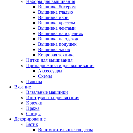
Наборы для вышивания
Вышивка бисером
Вышивка гладью
Вышивка икон
Вышивка крестом
Вышивка лентами
Вышивка на изделиях
Вышивка на одежде
Вышивка подушек
Вышивка часов
Ковровая техника
Нитки для вышивания
Принадлежности для вышивания
Аксессуары
Схемы
Пяльцы
Вязание
Вязальные машинки
Инструменты для вязания
Крючки
Пряжа
Спицы
Декорирование
Батик
Вспомогательные средства