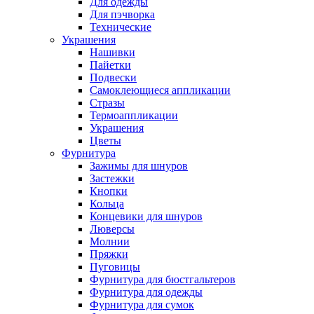
Для одежды
Для пэчворка
Технические
Украшения
Нашивки
Пайетки
Подвески
Самоклеющиеся аппликации
Стразы
Термоаппликации
Украшения
Цветы
Фурнитура
Зажимы для шнуров
Застежки
Кнопки
Кольца
Концевики для шнуров
Люверсы
Молнии
Пряжки
Пуговицы
Фурнитура для бюстгальтеров
Фурнитура для одежды
Фурнитура для сумок