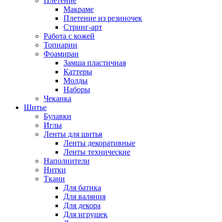
Плетение
Макраме
Плетение из резиночек
Стринг-арт
Работа с кожей
Топиарии
Фоамиран
Замша пластичная
Каттеры
Молды
Наборы
Чеканка
Шитье
Булавки
Иглы
Ленты для шитья
Ленты декоративные
Ленты технические
Наполнители
Нитки
Ткани
Для батика
Для валяния
Для декора
Для игрушек