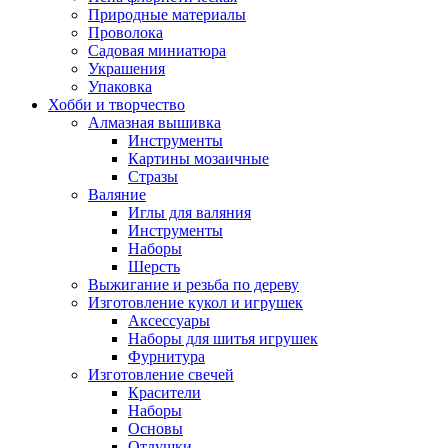
Природные материалы
Проволока
Садовая миниатюра
Украшения
Упаковка
Хобби и творчество
Алмазная вышивка
Инструменты
Картины мозаичные
Стразы
Валяние
Иглы для валяния
Инструменты
Наборы
Шерсть
Выжигание и резьба по дереву
Изготовление кукол и игрушек
Аксессуары
Наборы для шитья игрушек
Фурнитура
Изготовление свечей
Красители
Наборы
Основы
Отдушки