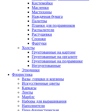
Кистемойки
Масленки
Мастихины
Наждачная бумага
Палитры
Планки для подрамников
Распылители
Растушевки
Спонжи
Фартуки
Холсты
Грунтованные на картоне
Грунтованные на оргалите
Грунтованные на подрамнике
Негрунтованные
Этюдники
Флористика
Вазы, горшки и корзины
Искусственные цветы
Каркасы
Ленты
Марблс
Наборы для выращивания
Наполнители
Пена флористическая