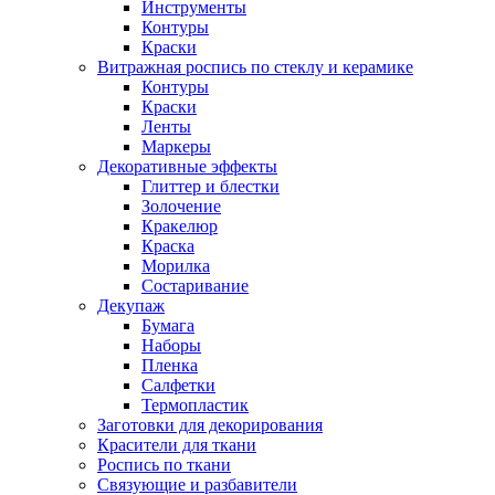
Инструменты
Контуры
Краски
Витражная роспись по стеклу и керамике
Контуры
Краски
Ленты
Маркеры
Декоративные эффекты
Глиттер и блестки
Золочение
Кракелюр
Краска
Морилка
Состаривание
Декупаж
Бумага
Наборы
Пленка
Салфетки
Термопластик
Заготовки для декорирования
Красители для ткани
Роспись по ткани
Связующие и разбавители