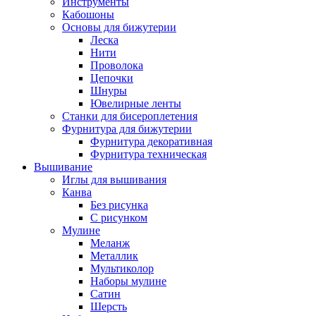
Инструменты
Кабошоны
Основы для бижутерии
Леска
Нити
Проволока
Цепочки
Шнуры
Ювелирные ленты
Станки для бисероплетения
Фурнитура для бижутерии
Фурнитура декоративная
Фурнитура техническая
Вышивание
Иглы для вышивания
Канва
Без рисунка
С рисунком
Мулине
Меланж
Металлик
Мультиколор
Наборы мулине
Сатин
Шерсть