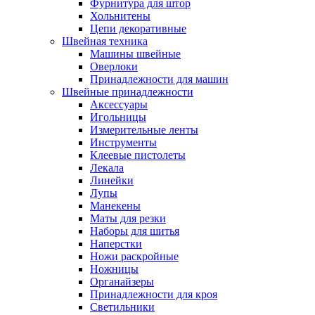
Фурнитура для штор
Хольнитены
Цепи декоративные
Швейная техника
Машины швейные
Оверлоки
Принадлежности для машин
Швейные принадлежности
Аксессуары
Игольницы
Измерительные ленты
Инструменты
Клеевые пистолеты
Лекала
Линейки
Лупы
Манекены
Маты для резки
Наборы для шитья
Наперстки
Ножи раскройные
Ножницы
Органайзеры
Принадлежности для кроя
Светильники