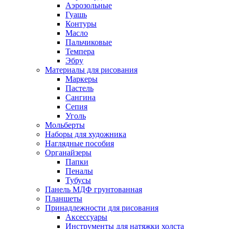
Аэрозольные
Гуашь
Контуры
Масло
Пальчиковые
Темпера
Эбру
Материалы для рисования
Маркеры
Пастель
Сангина
Сепия
Уголь
Мольберты
Наборы для художника
Наглядные пособия
Органайзеры
Папки
Пеналы
Тубусы
Панель МДФ грунтованная
Планшеты
Принадлежности для рисования
Аксессуары
Инструменты для натяжки холста