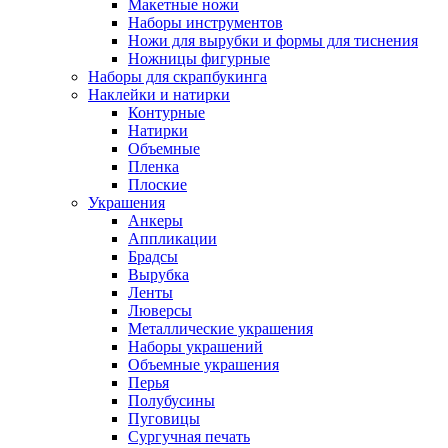
Макетные ножи
Наборы инструментов
Ножи для вырубки и формы для тиснения
Ножницы фигурные
Наборы для скрапбукинга
Наклейки и натирки
Контурные
Натирки
Объемные
Пленка
Плоские
Украшения
Анкеры
Аппликации
Брадсы
Вырубка
Ленты
Люверсы
Металлические украшения
Наборы украшений
Объемные украшения
Перья
Полубусины
Пуговицы
Сургучная печать