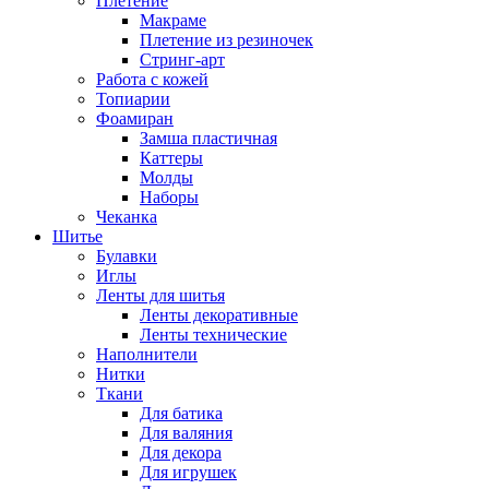
Плетение
Макраме
Плетение из резиночек
Стринг-арт
Работа с кожей
Топиарии
Фоамиран
Замша пластичная
Каттеры
Молды
Наборы
Чеканка
Шитье
Булавки
Иглы
Ленты для шитья
Ленты декоративные
Ленты технические
Наполнители
Нитки
Ткани
Для батика
Для валяния
Для декора
Для игрушек