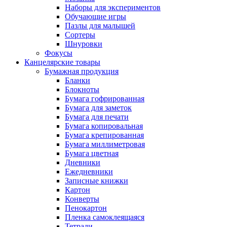
Наборы для экспериментов
Обучающие игры
Пазлы для малышей
Сортеры
Шнуровки
Фокусы
Канцелярские товары
Бумажная продукция
Бланки
Блокноты
Бумага гофрированная
Бумага для заметок
Бумага для печати
Бумага копировальная
Бумага крепированная
Бумага миллиметровая
Бумага цветная
Дневники
Ежедневники
Записные книжки
Картон
Конверты
Пенокартон
Пленка самоклеящаяся
Тетради