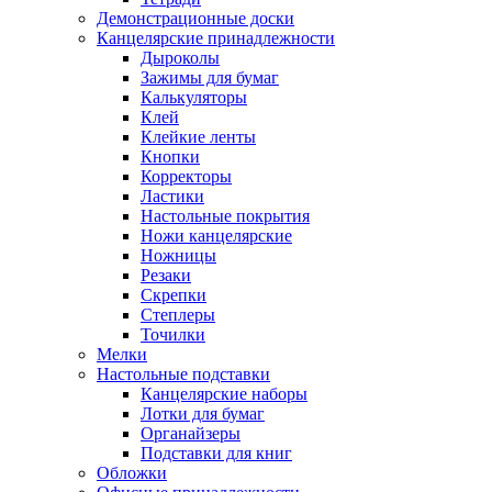
Демонстрационные доски
Канцелярские принадлежности
Дыроколы
Зажимы для бумаг
Калькуляторы
Клей
Клейкие ленты
Кнопки
Корректоры
Ластики
Настольные покрытия
Ножи канцелярские
Ножницы
Резаки
Скрепки
Степлеры
Точилки
Мелки
Настольные подставки
Канцелярские наборы
Лотки для бумаг
Органайзеры
Подставки для книг
Обложки