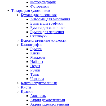
Фотобутафория
Фоторамки
Товары для художников
Бумага для рисования
Альбомы для рисования
Бумага для графики
Бумага для живописи
Бумага для черчения
Скетчбуки
Вспомогательные жидкости
Каллиграфия
Бумага
Кисти
Маркеры
Наборы
Перья
Ручки
Тушь
Чернила
Картон грунтованный
Кисти
Краски
Акварель
Акрил декоративный
Акрил художественный