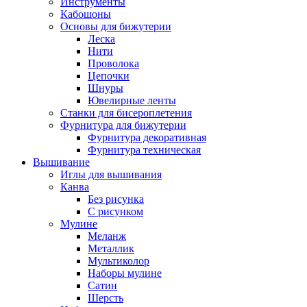
Инструменты
Кабошоны
Основы для бижутерии
Леска
Нити
Проволока
Цепочки
Шнуры
Ювелирные ленты
Станки для бисероплетения
Фурнитура для бижутерии
Фурнитура декоративная
Фурнитура техническая
Вышивание
Иглы для вышивания
Канва
Без рисунка
С рисунком
Мулине
Меланж
Металлик
Мультиколор
Наборы мулине
Сатин
Шерсть