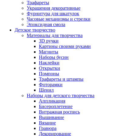
Трафареты
Украшения декоративные
Фурнитура для шкатулок
Часовые механизмы и стрелки
Эпоксидная смола
Детское творчество
Материалы для творчества
3D ручки
Картины своими руками
Магниты
Наборы бусин
Наклейки
Открытки
Помпоны
Трафареты и штампы
Фоторамки
Шенил
Наборы для детского творчества
Аппликация
Бисероплетение
Витражная роспись
Вышивание
Вязание
Гравюра
Декорирование