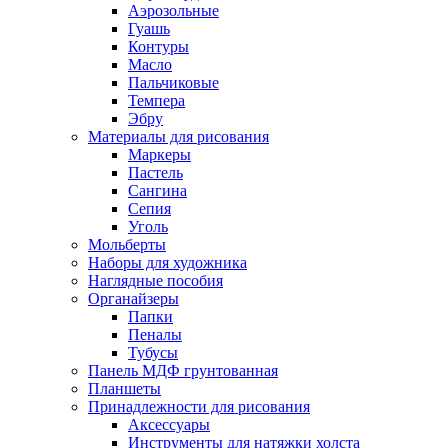
Аэрозольные
Гуашь
Контуры
Масло
Пальчиковые
Темпера
Эбру
Материалы для рисования
Маркеры
Пастель
Сангина
Сепия
Уголь
Мольберты
Наборы для художника
Наглядные пособия
Органайзеры
Папки
Пеналы
Тубусы
Панель МДФ грунтованная
Планшеты
Принадлежности для рисования
Аксессуары
Инструменты для натяжки холста