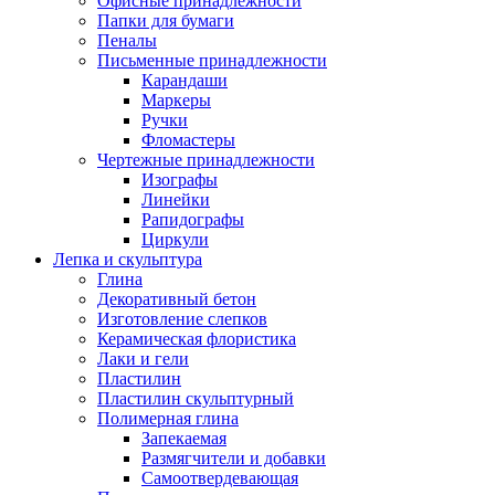
Офисные принадлежности
Папки для бумаги
Пеналы
Письменные принадлежности
Карандаши
Маркеры
Ручки
Фломастеры
Чертежные принадлежности
Изографы
Линейки
Рапидографы
Циркули
Лепка и скульптура
Глина
Декоративный бетон
Изготовление слепков
Керамическая флористика
Лаки и гели
Пластилин
Пластилин скульптурный
Полимерная глина
Запекаемая
Размягчители и добавки
Самоотвердевающая