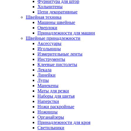
Фурнитура для штор
Хольнитены
Цепи декоративные
Швейная техника
Машины швейные
Оверлоки
Принадлежности для машин
Швейные принадлежности
Аксессуары
Игольницы
Измерительные ленты
Инструменты
Клеевые пистолеты
Лекала
Линейки
Лупы
Манекены
Маты для резки
Наборы для шитья
Наперстки
Ножи раскройные
Ножницы
Органайзеры
Принадлежности для кроя
Светильники