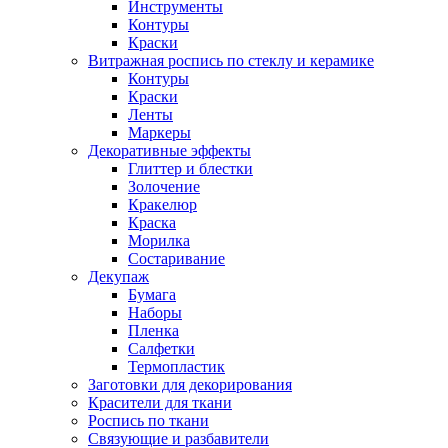
Инструменты
Контуры
Краски
Витражная роспись по стеклу и керамике
Контуры
Краски
Ленты
Маркеры
Декоративные эффекты
Глиттер и блестки
Золочение
Кракелюр
Краска
Морилка
Состаривание
Декупаж
Бумага
Наборы
Пленка
Салфетки
Термопластик
Заготовки для декорирования
Красители для ткани
Роспись по ткани
Связующие и разбавители