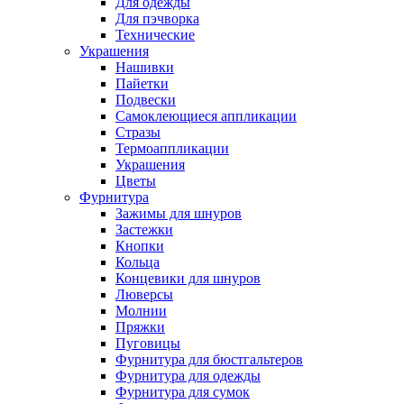
Для одежды
Для пэчворка
Технические
Украшения
Нашивки
Пайетки
Подвески
Самоклеющиеся аппликации
Стразы
Термоаппликации
Украшения
Цветы
Фурнитура
Зажимы для шнуров
Застежки
Кнопки
Кольца
Концевики для шнуров
Люверсы
Молнии
Пряжки
Пуговицы
Фурнитура для бюстгальтеров
Фурнитура для одежды
Фурнитура для сумок