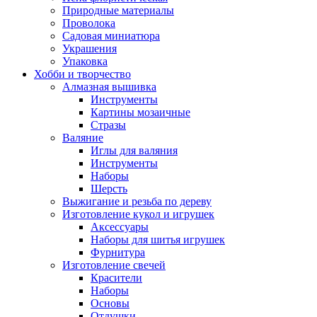
Природные материалы
Проволока
Садовая миниатюра
Украшения
Упаковка
Хобби и творчество
Алмазная вышивка
Инструменты
Картины мозаичные
Стразы
Валяние
Иглы для валяния
Инструменты
Наборы
Шерсть
Выжигание и резьба по дереву
Изготовление кукол и игрушек
Аксессуары
Наборы для шитья игрушек
Фурнитура
Изготовление свечей
Красители
Наборы
Основы
Отдушки