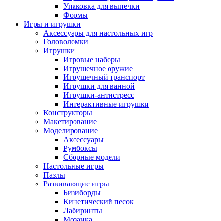
Упаковка для выпечки
Формы
Игры и игрушки
Аксессуары для настольных игр
Головоломки
Игрушки
Игровые наборы
Игрушечное оружие
Игрушечный транспорт
Игрушки для ванной
Игрушки-антистресс
Интерактивные игрушки
Конструкторы
Макетирование
Моделирование
Аксессуары
Румбоксы
Сборные модели
Настольные игры
Пазлы
Развивающие игры
Бизиборды
Кинетический песок
Лабиринты
Мозаика