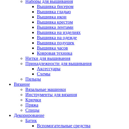
Наборы для вышивания
Вышивка бисером
Вышивка гладью
Вышивка икон
Вышивка крестом
Вышивка лентами
Вышивка на изделиях
Вышивка на одежде
Вышивка подушек
Вышивка часов
Ковровая техника
Нитки для вышивания
Принадлежности для вышивания
Аксессуары
Схемы
Пяльцы
Вязание
Вязальные машинки
Инструменты для вязания
Крючки
Пряжа
Спицы
Декорирование
Батик
Вспомогательные средства