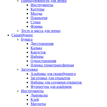
Принадлежности для лепки
Инструменты
Каттеры
Молды
Покрытия
Стеки
Формы
Тесто и масса для лепки
Скрапбукинг
Бумага
Двусторонняя
Калька
Кардсток
Наборы
Односторонняя
Пленка термотрансферная
Заготовки
Альбомы для скрапбукинга
Заготовки для открыток
Наборы для создания открыток
Фурнитура для альбомов
Инструменты
Дыроколы
Клей
Магниты