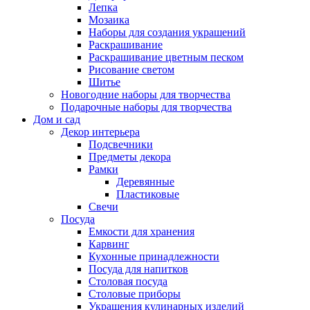
Лепка
Мозаика
Наборы для создания украшений
Раскрашивание
Раскрашивание цветным песком
Рисование светом
Шитье
Новогодние наборы для творчества
Подарочные наборы для творчества
Дом и сад
Декор интерьера
Подсвечники
Предметы декора
Рамки
Деревянные
Пластиковые
Свечи
Посуда
Емкости для хранения
Карвинг
Кухонные принадлежности
Посуда для напитков
Столовая посуда
Столовые приборы
Украшения кулинарных изделий