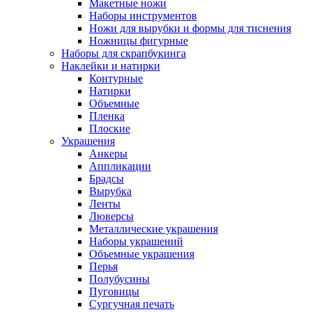
Макетные ножи
Наборы инструментов
Ножи для вырубки и формы для тиснения
Ножницы фигурные
Наборы для скрапбукинга
Наклейки и натирки
Контурные
Натирки
Объемные
Пленка
Плоские
Украшения
Анкеры
Аппликации
Брадсы
Вырубка
Ленты
Люверсы
Металлические украшения
Наборы украшений
Объемные украшения
Перья
Полубусины
Пуговицы
Сургучная печать