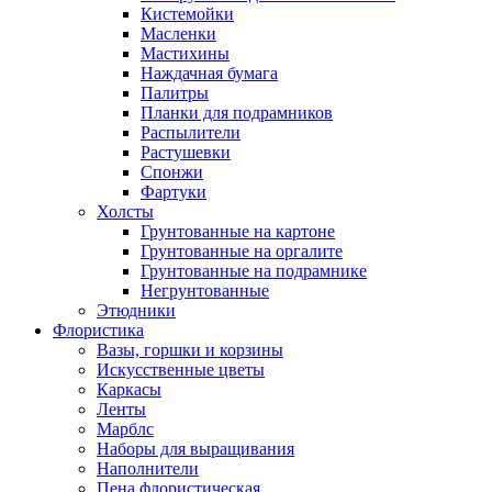
Кистемойки
Масленки
Мастихины
Наждачная бумага
Палитры
Планки для подрамников
Распылители
Растушевки
Спонжи
Фартуки
Холсты
Грунтованные на картоне
Грунтованные на оргалите
Грунтованные на подрамнике
Негрунтованные
Этюдники
Флористика
Вазы, горшки и корзины
Искусственные цветы
Каркасы
Ленты
Марблс
Наборы для выращивания
Наполнители
Пена флористическая