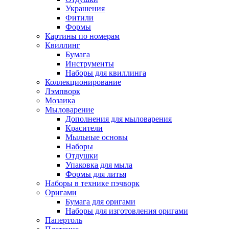
Украшения
Фитили
Формы
Картины по номерам
Квиллинг
Бумага
Инструменты
Наборы для квиллинга
Коллекционирование
Лэмпворк
Мозаика
Мыловарение
Дополнения для мыловарения
Красители
Мыльные основы
Наборы
Отдушки
Упаковка для мыла
Формы для литья
Наборы в технике пэчворк
Оригами
Бумага для оригами
Наборы для изготовления оригами
Папертоль