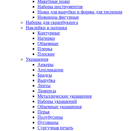
Макетные ножи
Наборы инструментов
Ножи для вырубки и формы для тиснения
Ножницы фигурные
Наборы для скрапбукинга
Наклейки и натирки
Контурные
Натирки
Объемные
Пленка
Плоские
Украшения
Анкеры
Аппликации
Брадсы
Вырубка
Ленты
Люверсы
Металлические украшения
Наборы украшений
Объемные украшения
Перья
Полубусины
Пуговицы
Сургучная печать