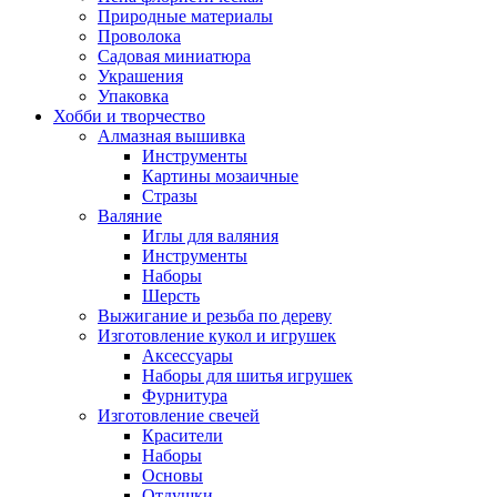
Природные материалы
Проволока
Садовая миниатюра
Украшения
Упаковка
Хобби и творчество
Алмазная вышивка
Инструменты
Картины мозаичные
Стразы
Валяние
Иглы для валяния
Инструменты
Наборы
Шерсть
Выжигание и резьба по дереву
Изготовление кукол и игрушек
Аксессуары
Наборы для шитья игрушек
Фурнитура
Изготовление свечей
Красители
Наборы
Основы
Отдушки