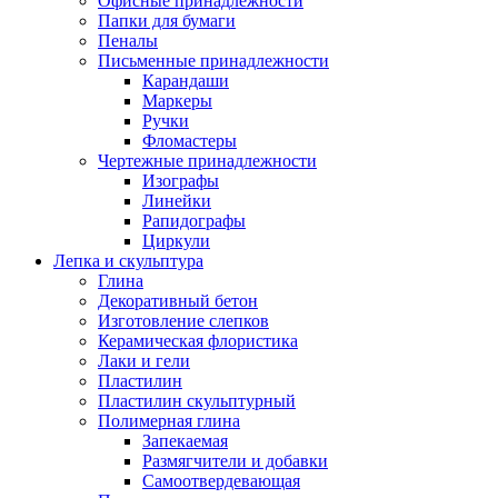
Офисные принадлежности
Папки для бумаги
Пеналы
Письменные принадлежности
Карандаши
Маркеры
Ручки
Фломастеры
Чертежные принадлежности
Изографы
Линейки
Рапидографы
Циркули
Лепка и скульптура
Глина
Декоративный бетон
Изготовление слепков
Керамическая флористика
Лаки и гели
Пластилин
Пластилин скульптурный
Полимерная глина
Запекаемая
Размягчители и добавки
Самоотвердевающая