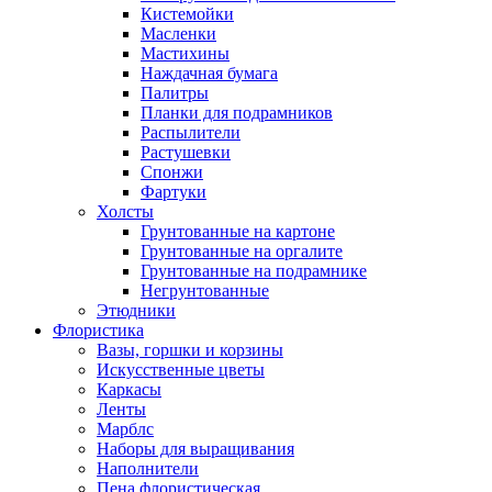
Кистемойки
Масленки
Мастихины
Наждачная бумага
Палитры
Планки для подрамников
Распылители
Растушевки
Спонжи
Фартуки
Холсты
Грунтованные на картоне
Грунтованные на оргалите
Грунтованные на подрамнике
Негрунтованные
Этюдники
Флористика
Вазы, горшки и корзины
Искусственные цветы
Каркасы
Ленты
Марблс
Наборы для выращивания
Наполнители
Пена флористическая