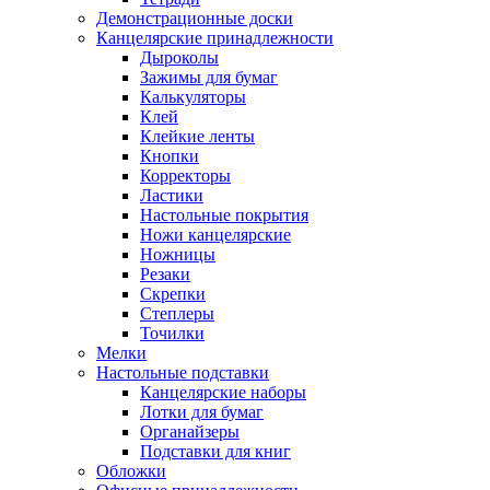
Демонстрационные доски
Канцелярские принадлежности
Дыроколы
Зажимы для бумаг
Калькуляторы
Клей
Клейкие ленты
Кнопки
Корректоры
Ластики
Настольные покрытия
Ножи канцелярские
Ножницы
Резаки
Скрепки
Степлеры
Точилки
Мелки
Настольные подставки
Канцелярские наборы
Лотки для бумаг
Органайзеры
Подставки для книг
Обложки