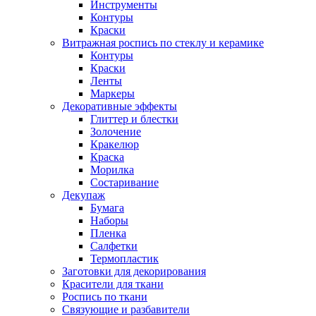
Инструменты
Контуры
Краски
Витражная роспись по стеклу и керамике
Контуры
Краски
Ленты
Маркеры
Декоративные эффекты
Глиттер и блестки
Золочение
Кракелюр
Краска
Морилка
Состаривание
Декупаж
Бумага
Наборы
Пленка
Салфетки
Термопластик
Заготовки для декорирования
Красители для ткани
Роспись по ткани
Связующие и разбавители