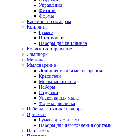
Украшения
Фитили
Формы
Картины по номерам
Квиллинг
Бумага
Инструменты
Наборы для квиллинга
Коллекционирование
Лэмпворк
Мозаика
Мыловарение
Дополнения для мыловарения
Красители
Мыльные основы
Наборы
Отдушки
Упаковка для мыла
Формы для литья
Наборы в технике пэчворк
Оригами
Бумага для оригами
Наборы для изготовления оригами
Папертоль