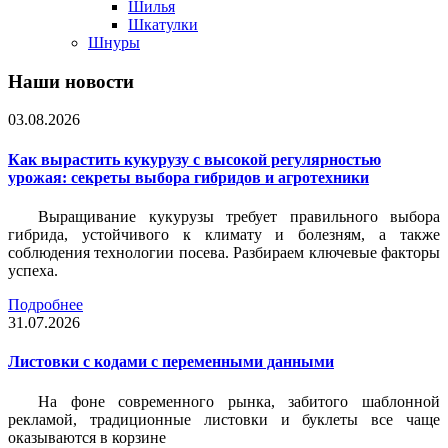
Шилья
Шкатулки
Шнуры
Наши новости
03.08.2026
Как вырастить кукурузу с высокой регулярностью
урожая: секреты выбора гибридов и агротехники
Выращивание кукурузы требует правильного выбора
гибрида, устойчивого к климату и болезням, а также
соблюдения технологии посева. Разбираем ключевые факторы
успеха.
Подробнее
31.07.2026
Листовки c кодами с переменными данными
На фоне современного рынка, забитого шаблонной
рекламой, традиционные листовки и буклеты все чаще
оказываются в корзине