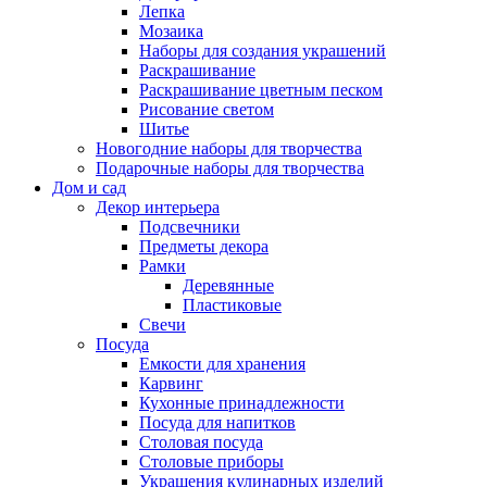
Лепка
Мозаика
Наборы для создания украшений
Раскрашивание
Раскрашивание цветным песком
Рисование светом
Шитье
Новогодние наборы для творчества
Подарочные наборы для творчества
Дом и сад
Декор интерьера
Подсвечники
Предметы декора
Рамки
Деревянные
Пластиковые
Свечи
Посуда
Емкости для хранения
Карвинг
Кухонные принадлежности
Посуда для напитков
Столовая посуда
Столовые приборы
Украшения кулинарных изделий