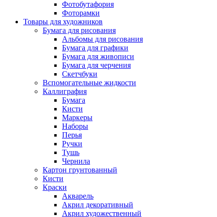
Фотобутафория
Фоторамки
Товары для художников
Бумага для рисования
Альбомы для рисования
Бумага для графики
Бумага для живописи
Бумага для черчения
Скетчбуки
Вспомогательные жидкости
Каллиграфия
Бумага
Кисти
Маркеры
Наборы
Перья
Ручки
Тушь
Чернила
Картон грунтованный
Кисти
Краски
Акварель
Акрил декоративный
Акрил художественный