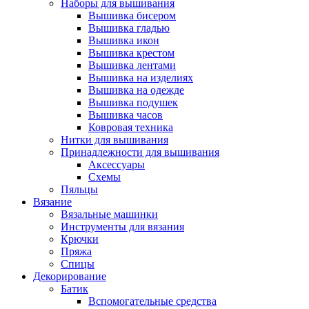
Наборы для вышивания
Вышивка бисером
Вышивка гладью
Вышивка икон
Вышивка крестом
Вышивка лентами
Вышивка на изделиях
Вышивка на одежде
Вышивка подушек
Вышивка часов
Ковровая техника
Нитки для вышивания
Принадлежности для вышивания
Аксессуары
Схемы
Пяльцы
Вязание
Вязальные машинки
Инструменты для вязания
Крючки
Пряжа
Спицы
Декорирование
Батик
Вспомогательные средства