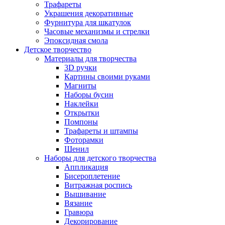
Трафареты
Украшения декоративные
Фурнитура для шкатулок
Часовые механизмы и стрелки
Эпоксидная смола
Детское творчество
Материалы для творчества
3D ручки
Картины своими руками
Магниты
Наборы бусин
Наклейки
Открытки
Помпоны
Трафареты и штампы
Фоторамки
Шенил
Наборы для детского творчества
Аппликация
Бисероплетение
Витражная роспись
Вышивание
Вязание
Гравюра
Декорирование