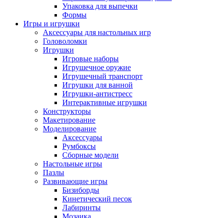
Упаковка для выпечки
Формы
Игры и игрушки
Аксессуары для настольных игр
Головоломки
Игрушки
Игровые наборы
Игрушечное оружие
Игрушечный транспорт
Игрушки для ванной
Игрушки-антистресс
Интерактивные игрушки
Конструкторы
Макетирование
Моделирование
Аксессуары
Румбоксы
Сборные модели
Настольные игры
Пазлы
Развивающие игры
Бизиборды
Кинетический песок
Лабиринты
Мозаика