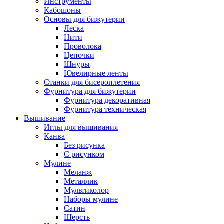
Инструменты
Кабошоны
Основы для бижутерии
Леска
Нити
Проволока
Цепочки
Шнуры
Ювелирные ленты
Станки для бисероплетения
Фурнитура для бижутерии
Фурнитура декоративная
Фурнитура техническая
Вышивание
Иглы для вышивания
Канва
Без рисунка
С рисунком
Мулине
Меланж
Металлик
Мультиколор
Наборы мулине
Сатин
Шерсть