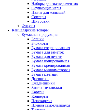
Наборы для экспериментов
Обучающие игры
Пазлы для малышей
Сортеры
Шнуровки
Фокусы
Канцелярские товары
Бумажная продукция
Бланки
Блокноты
Бумага гофрированная
Бумага для заметок
Бумага для печати
Бумага копировальная
Бумага крепированная
Бумага миллиметровая
Бумага цветная
Дневники
Ежедневники
Записные книжки
Картон
Конверты
Пенокартон
Пленка самоклеящаяся
Тетради