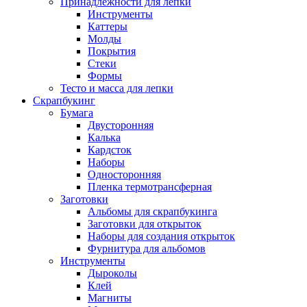
Принадлежности для лепки
Инструменты
Каттеры
Молды
Покрытия
Стеки
Формы
Тесто и масса для лепки
Скрапбукинг
Бумага
Двусторонняя
Калька
Кардсток
Наборы
Односторонняя
Пленка термотрансферная
Заготовки
Альбомы для скрапбукинга
Заготовки для открыток
Наборы для создания открыток
Фурнитура для альбомов
Инструменты
Дыроколы
Клей
Магниты