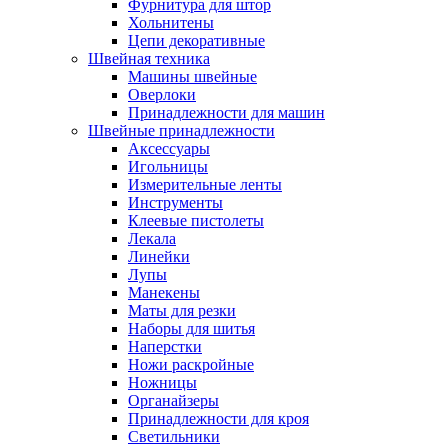
Фурнитура для штор
Хольнитены
Цепи декоративные
Швейная техника
Машины швейные
Оверлоки
Принадлежности для машин
Швейные принадлежности
Аксессуары
Игольницы
Измерительные ленты
Инструменты
Клеевые пистолеты
Лекала
Линейки
Лупы
Манекены
Маты для резки
Наборы для шитья
Наперстки
Ножи раскройные
Ножницы
Органайзеры
Принадлежности для кроя
Светильники