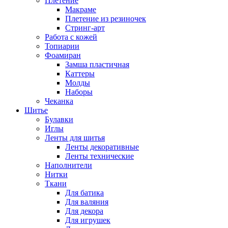
Плетение
Макраме
Плетение из резиночек
Стринг-арт
Работа с кожей
Топиарии
Фоамиран
Замша пластичная
Каттеры
Молды
Наборы
Чеканка
Шитье
Булавки
Иглы
Ленты для шитья
Ленты декоративные
Ленты технические
Наполнители
Нитки
Ткани
Для батика
Для валяния
Для декора
Для игрушек