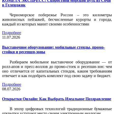
КОМЕТА ЭКСПРЕСС: Скоростной морской путь из Сочи
в Геленджик
Черноморское побережье России – это километры
живописных пейзажей, бесчисленные курорты и города,
каждый из которых манит своими особенностями
Подробнее
11.07.2026
Выставочное оборудование: мобильные стенды, промо-
стойки и ресепшн-зоны
Разбираем мобильное выставочное оборудование — от
ролл-апов и пресс-воллов до промо-стоек и ресепшн-зон: чем
оно отличается от капитальных стендов, каким требованиям
отвечает и как подобрать комплект под свою задачу и бюджет.
Подробнее
08.07.2026
Открытки Онлайн: Как Выбрать Идеальное Поздравление
В эпоху цифровых технологий традиционные бумажные
открытки уступают место своим электронным аналогам