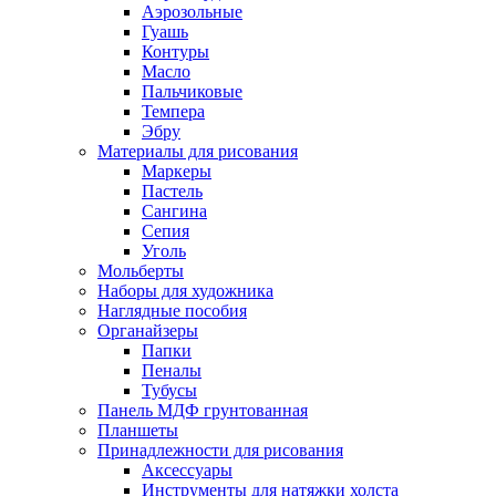
Аэрозольные
Гуашь
Контуры
Масло
Пальчиковые
Темпера
Эбру
Материалы для рисования
Маркеры
Пастель
Сангина
Сепия
Уголь
Мольберты
Наборы для художника
Наглядные пособия
Органайзеры
Папки
Пеналы
Тубусы
Панель МДФ грунтованная
Планшеты
Принадлежности для рисования
Аксессуары
Инструменты для натяжки холста