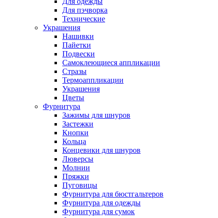
Для одежды
Для пэчворка
Технические
Украшения
Нашивки
Пайетки
Подвески
Самоклеющиеся аппликации
Стразы
Термоаппликации
Украшения
Цветы
Фурнитура
Зажимы для шнуров
Застежки
Кнопки
Кольца
Концевики для шнуров
Люверсы
Молнии
Пряжки
Пуговицы
Фурнитура для бюстгальтеров
Фурнитура для одежды
Фурнитура для сумок