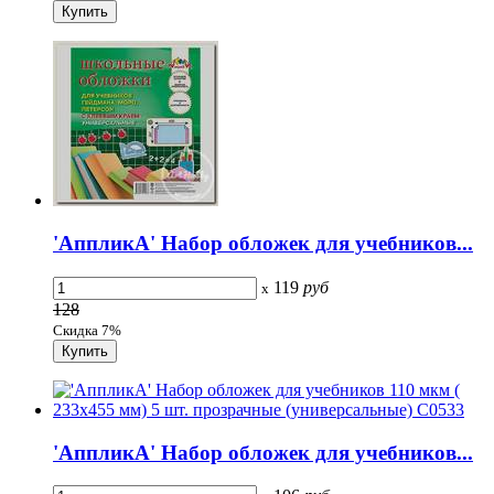
'АппликА' Набор обложек для учебников...
119
руб
x
128
Скидка 7%
'АппликА' Набор обложек для учебников...