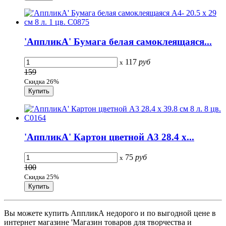
'АппликА' Бумага белая самоклеящаяся...
117
руб
x
159
Скидка 26%
'АппликА' Картон цветной A3 28.4 х...
75
руб
x
100
Скидка 25%
Вы можете купить АппликА недорого и по выгодной цене в
интернет магазине 'Магазин товаров для творчества и