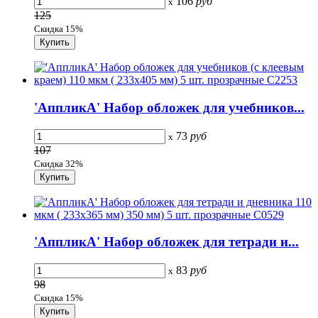
106
руб
x
125
Скидка 15%
'АппликА' Набор обложек для учебников...
73
руб
x
107
Скидка 32%
'АппликА' Набор обложек для тетради и...
83
руб
x
98
Скидка 15%