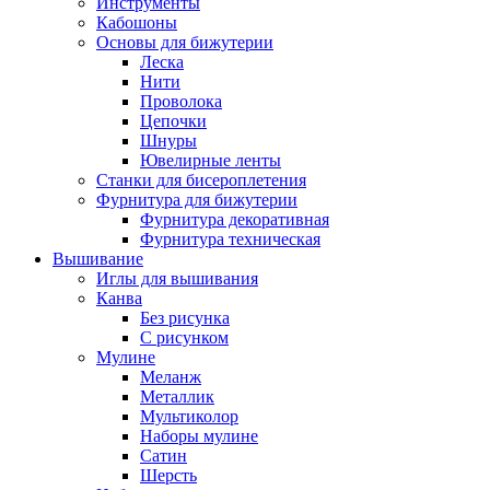
Инструменты
Кабошоны
Основы для бижутерии
Леска
Нити
Проволока
Цепочки
Шнуры
Ювелирные ленты
Станки для бисероплетения
Фурнитура для бижутерии
Фурнитура декоративная
Фурнитура техническая
Вышивание
Иглы для вышивания
Канва
Без рисунка
С рисунком
Мулине
Меланж
Металлик
Мультиколор
Наборы мулине
Сатин
Шерсть