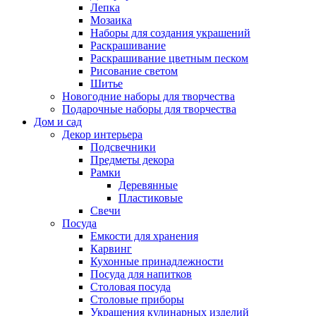
Лепка
Мозаика
Наборы для создания украшений
Раскрашивание
Раскрашивание цветным песком
Рисование светом
Шитье
Новогодние наборы для творчества
Подарочные наборы для творчества
Дом и сад
Декор интерьера
Подсвечники
Предметы декора
Рамки
Деревянные
Пластиковые
Свечи
Посуда
Емкости для хранения
Карвинг
Кухонные принадлежности
Посуда для напитков
Столовая посуда
Столовые приборы
Украшения кулинарных изделий