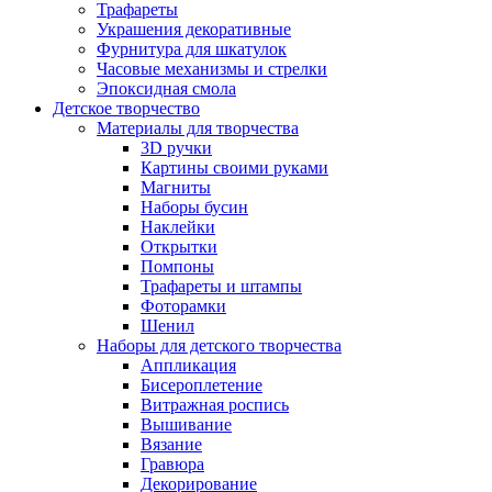
Трафареты
Украшения декоративные
Фурнитура для шкатулок
Часовые механизмы и стрелки
Эпоксидная смола
Детское творчество
Материалы для творчества
3D ручки
Картины своими руками
Магниты
Наборы бусин
Наклейки
Открытки
Помпоны
Трафареты и штампы
Фоторамки
Шенил
Наборы для детского творчества
Аппликация
Бисероплетение
Витражная роспись
Вышивание
Вязание
Гравюра
Декорирование