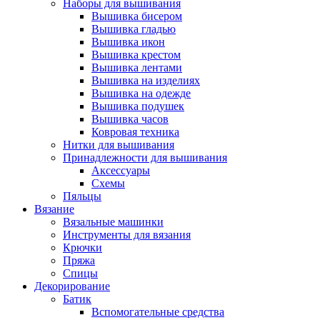
Наборы для вышивания
Вышивка бисером
Вышивка гладью
Вышивка икон
Вышивка крестом
Вышивка лентами
Вышивка на изделиях
Вышивка на одежде
Вышивка подушек
Вышивка часов
Ковровая техника
Нитки для вышивания
Принадлежности для вышивания
Аксессуары
Схемы
Пяльцы
Вязание
Вязальные машинки
Инструменты для вязания
Крючки
Пряжа
Спицы
Декорирование
Батик
Вспомогательные средства