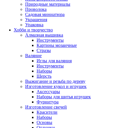
Природные материалы
Проволока
Садовая миниатюра
Украшения
Упаковка
Хобби и творчество
Алмазная вышивка
Инструменты
Картины мозаичные
Стразы
Валяние
Иглы для валяния
Инструменты
Наборы
Шерсть
Выжигание и резьба по дереву
Изготовление кукол и игрушек
Аксессуары
Наборы для шитья игрушек
Фурнитура
Изготовление свечей
Красители
Наборы
Основы
Отдушки