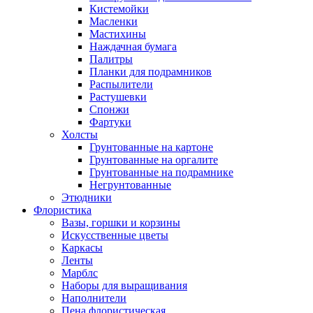
Кистемойки
Масленки
Мастихины
Наждачная бумага
Палитры
Планки для подрамников
Распылители
Растушевки
Спонжи
Фартуки
Холсты
Грунтованные на картоне
Грунтованные на оргалите
Грунтованные на подрамнике
Негрунтованные
Этюдники
Флористика
Вазы, горшки и корзины
Искусственные цветы
Каркасы
Ленты
Марблс
Наборы для выращивания
Наполнители
Пена флористическая