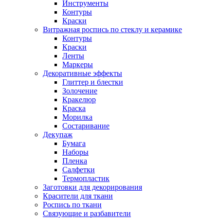
Инструменты
Контуры
Краски
Витражная роспись по стеклу и керамике
Контуры
Краски
Ленты
Маркеры
Декоративные эффекты
Глиттер и блестки
Золочение
Кракелюр
Краска
Морилка
Состаривание
Декупаж
Бумага
Наборы
Пленка
Салфетки
Термопластик
Заготовки для декорирования
Красители для ткани
Роспись по ткани
Связующие и разбавители