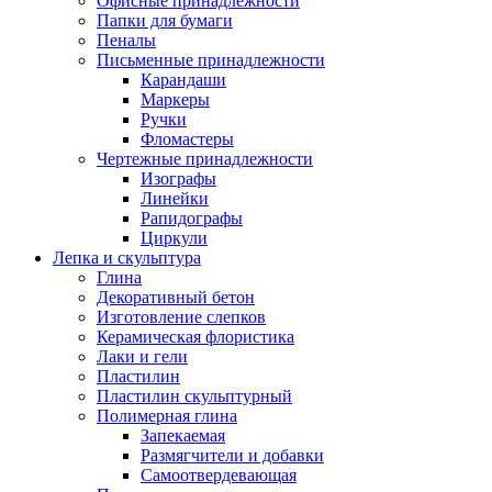
Офисные принадлежности
Папки для бумаги
Пеналы
Письменные принадлежности
Карандаши
Маркеры
Ручки
Фломастеры
Чертежные принадлежности
Изографы
Линейки
Рапидографы
Циркули
Лепка и скульптура
Глина
Декоративный бетон
Изготовление слепков
Керамическая флористика
Лаки и гели
Пластилин
Пластилин скульптурный
Полимерная глина
Запекаемая
Размягчители и добавки
Самоотвердевающая