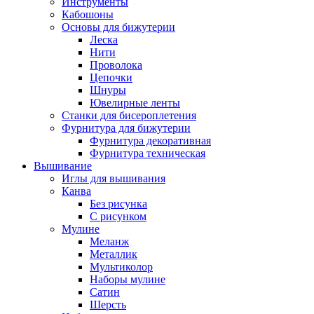
Инструменты
Кабошоны
Основы для бижутерии
Леска
Нити
Проволока
Цепочки
Шнуры
Ювелирные ленты
Станки для бисероплетения
Фурнитура для бижутерии
Фурнитура декоративная
Фурнитура техническая
Вышивание
Иглы для вышивания
Канва
Без рисунка
С рисунком
Мулине
Меланж
Металлик
Мультиколор
Наборы мулине
Сатин
Шерсть