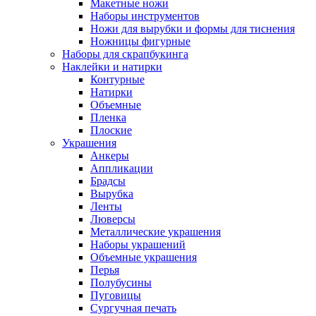
Макетные ножи
Наборы инструментов
Ножи для вырубки и формы для тиснения
Ножницы фигурные
Наборы для скрапбукинга
Наклейки и натирки
Контурные
Натирки
Объемные
Пленка
Плоские
Украшения
Анкеры
Аппликации
Брадсы
Вырубка
Ленты
Люверсы
Металлические украшения
Наборы украшений
Объемные украшения
Перья
Полубусины
Пуговицы
Сургучная печать