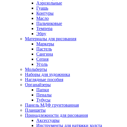
Аэрозольные
Гуашь
Контуры
Масло
Пальчиковые
Темпера
Эбру
Материалы для рисования
Маркеры
Пастель
Сангина
Сепия
Уголь
Мольберты
Наборы для художника
Наглядные пособия
Органайзеры
Папки
Пеналы
Тубусы
Панель МДФ грунтованная
Планшеты
Принадлежности для рисования
Аксессуары
Инструменты для натяжки холста