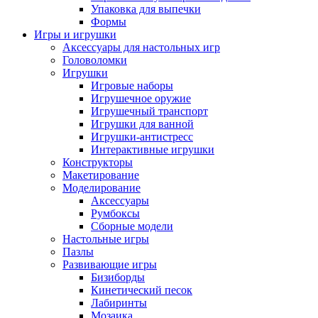
Упаковка для выпечки
Формы
Игры и игрушки
Аксессуары для настольных игр
Головоломки
Игрушки
Игровые наборы
Игрушечное оружие
Игрушечный транспорт
Игрушки для ванной
Игрушки-антистресс
Интерактивные игрушки
Конструкторы
Макетирование
Моделирование
Аксессуары
Румбоксы
Сборные модели
Настольные игры
Пазлы
Развивающие игры
Бизиборды
Кинетический песок
Лабиринты
Мозаика