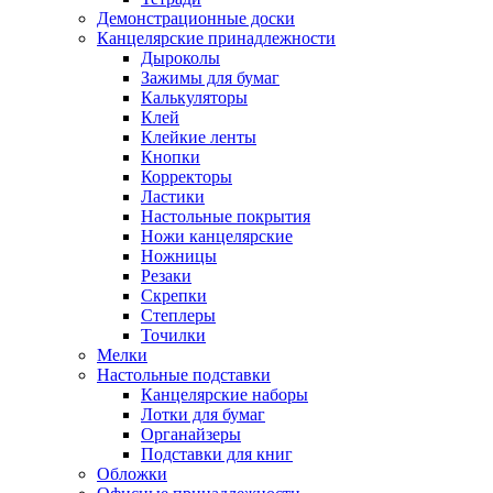
Демонстрационные доски
Канцелярские принадлежности
Дыроколы
Зажимы для бумаг
Калькуляторы
Клей
Клейкие ленты
Кнопки
Корректоры
Ластики
Настольные покрытия
Ножи канцелярские
Ножницы
Резаки
Скрепки
Степлеры
Точилки
Мелки
Настольные подставки
Канцелярские наборы
Лотки для бумаг
Органайзеры
Подставки для книг
Обложки