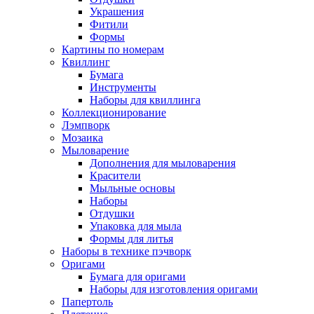
Украшения
Фитили
Формы
Картины по номерам
Квиллинг
Бумага
Инструменты
Наборы для квиллинга
Коллекционирование
Лэмпворк
Мозаика
Мыловарение
Дополнения для мыловарения
Красители
Мыльные основы
Наборы
Отдушки
Упаковка для мыла
Формы для литья
Наборы в технике пэчворк
Оригами
Бумага для оригами
Наборы для изготовления оригами
Папертоль