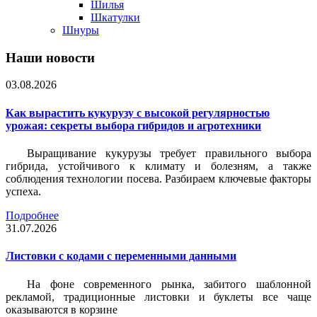
Шилья
Шкатулки
Шнуры
Наши новости
03.08.2026
Как вырастить кукурузу с высокой регулярностью
урожая: секреты выбора гибридов и агротехники
Выращивание кукурузы требует правильного выбора
гибрида, устойчивого к климату и болезням, а также
соблюдения технологии посева. Разбираем ключевые факторы
успеха.
Подробнее
31.07.2026
Листовки c кодами с переменными данными
На фоне современного рынка, забитого шаблонной
рекламой, традиционные листовки и буклеты все чаще
оказываются в корзине