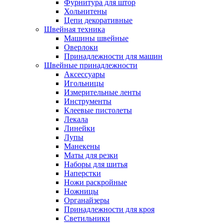
Фурнитура для штор
Хольнитены
Цепи декоративные
Швейная техника
Машины швейные
Оверлоки
Принадлежности для машин
Швейные принадлежности
Аксессуары
Игольницы
Измерительные ленты
Инструменты
Клеевые пистолеты
Лекала
Линейки
Лупы
Манекены
Маты для резки
Наборы для шитья
Наперстки
Ножи раскройные
Ножницы
Органайзеры
Принадлежности для кроя
Светильники