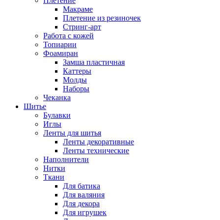
Плетение
Макраме
Плетение из резиночек
Стринг-арт
Работа с кожей
Топиарии
Фоамиран
Замша пластичная
Каттеры
Молды
Наборы
Чеканка
Шитье
Булавки
Иглы
Ленты для шитья
Ленты декоративные
Ленты технические
Наполнители
Нитки
Ткани
Для батика
Для валяния
Для декора
Для игрушек