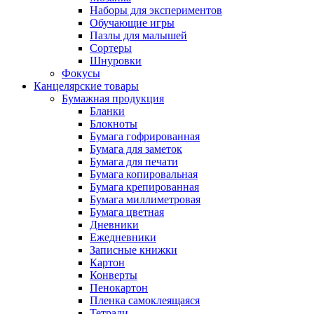
Наборы для экспериментов
Обучающие игры
Пазлы для малышей
Сортеры
Шнуровки
Фокусы
Канцелярские товары
Бумажная продукция
Бланки
Блокноты
Бумага гофрированная
Бумага для заметок
Бумага для печати
Бумага копировальная
Бумага крепированная
Бумага миллиметровая
Бумага цветная
Дневники
Ежедневники
Записные книжки
Картон
Конверты
Пенокартон
Пленка самоклеящаяся
Тетради