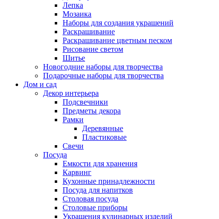
Лепка
Мозаика
Наборы для создания украшений
Раскрашивание
Раскрашивание цветным песком
Рисование светом
Шитье
Новогодние наборы для творчества
Подарочные наборы для творчества
Дом и сад
Декор интерьера
Подсвечники
Предметы декора
Рамки
Деревянные
Пластиковые
Свечи
Посуда
Емкости для хранения
Карвинг
Кухонные принадлежности
Посуда для напитков
Столовая посуда
Столовые приборы
Украшения кулинарных изделий