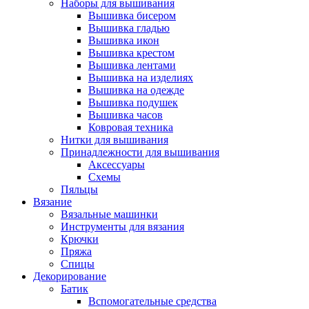
Наборы для вышивания
Вышивка бисером
Вышивка гладью
Вышивка икон
Вышивка крестом
Вышивка лентами
Вышивка на изделиях
Вышивка на одежде
Вышивка подушек
Вышивка часов
Ковровая техника
Нитки для вышивания
Принадлежности для вышивания
Аксессуары
Схемы
Пяльцы
Вязание
Вязальные машинки
Инструменты для вязания
Крючки
Пряжа
Спицы
Декорирование
Батик
Вспомогательные средства