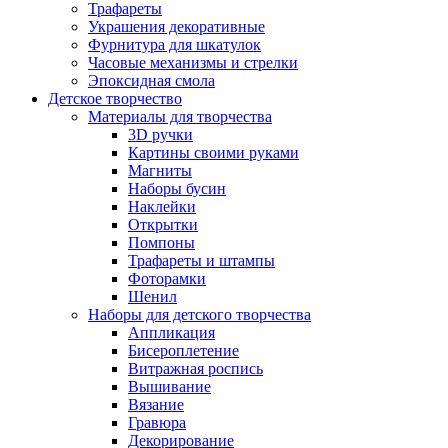
Трафареты
Украшения декоративные
Фурнитура для шкатулок
Часовые механизмы и стрелки
Эпоксидная смола
Детское творчество
Материалы для творчества
3D ручки
Картины своими руками
Магниты
Наборы бусин
Наклейки
Открытки
Помпоны
Трафареты и штампы
Фоторамки
Шенил
Наборы для детского творчества
Аппликация
Бисероплетение
Витражная роспись
Вышивание
Вязание
Гравюра
Декорирование