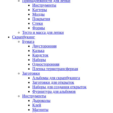
Принадлежности для лепки
Инструменты
Каттеры
Молды
Покрытия
Стеки
Формы
Тесто и масса для лепки
Скрапбукинг
Бумага
Двусторонняя
Калька
Кардсток
Наборы
Односторонняя
Пленка термотрансферная
Заготовки
Альбомы для скрапбукинга
Заготовки для открыток
Наборы для создания открыток
Фурнитура для альбомов
Инструменты
Дыроколы
Клей
Магниты