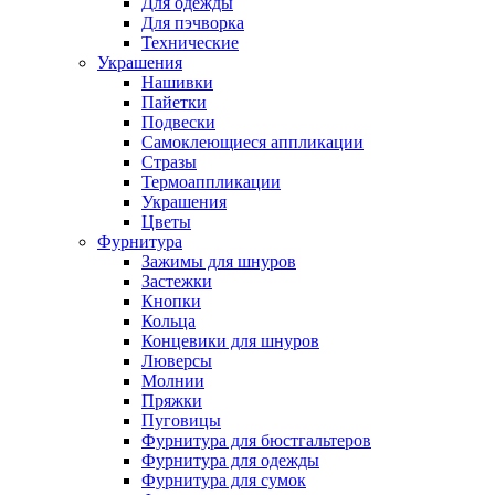
Для одежды
Для пэчворка
Технические
Украшения
Нашивки
Пайетки
Подвески
Самоклеющиеся аппликации
Стразы
Термоаппликации
Украшения
Цветы
Фурнитура
Зажимы для шнуров
Застежки
Кнопки
Кольца
Концевики для шнуров
Люверсы
Молнии
Пряжки
Пуговицы
Фурнитура для бюстгальтеров
Фурнитура для одежды
Фурнитура для сумок