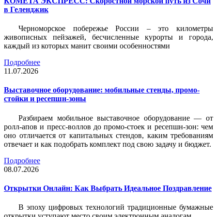
КОМЕТА ЭКСПРЕСС: Скоростной морской путь из Сочи
в Геленджик
Черноморское побережье России – это километры
живописных пейзажей, бесчисленные курорты и города,
каждый из которых манит своими особенностями
Подробнее
11.07.2026
Выставочное оборудование: мобильные стенды, промо-
стойки и ресепшн-зоны
Разбираем мобильное выставочное оборудование — от
ролл-апов и пресс-воллов до промо-стоек и ресепшн-зон: чем
оно отличается от капитальных стендов, каким требованиям
отвечает и как подобрать комплект под свою задачу и бюджет.
Подробнее
08.07.2026
Открытки Онлайн: Как Выбрать Идеальное Поздравление
В эпоху цифровых технологий традиционные бумажные
открытки уступают место своим электронным аналогам