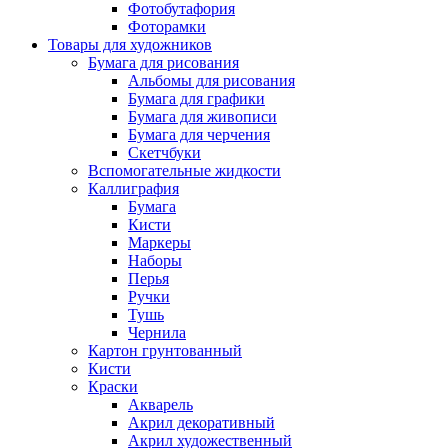
Фотобутафория
Фоторамки
Товары для художников
Бумага для рисования
Альбомы для рисования
Бумага для графики
Бумага для живописи
Бумага для черчения
Скетчбуки
Вспомогательные жидкости
Каллиграфия
Бумага
Кисти
Маркеры
Наборы
Перья
Ручки
Тушь
Чернила
Картон грунтованный
Кисти
Краски
Акварель
Акрил декоративный
Акрил художественный