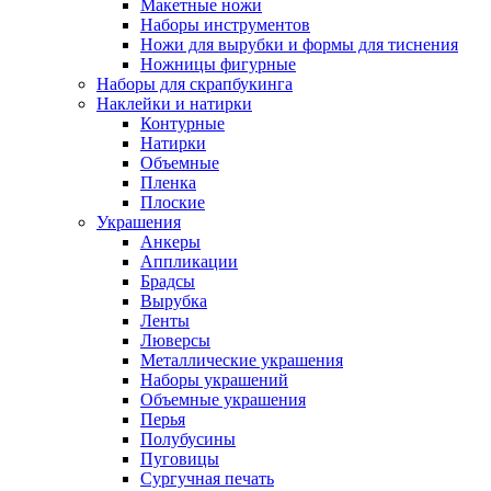
Макетные ножи
Наборы инструментов
Ножи для вырубки и формы для тиснения
Ножницы фигурные
Наборы для скрапбукинга
Наклейки и натирки
Контурные
Натирки
Объемные
Пленка
Плоские
Украшения
Анкеры
Аппликации
Брадсы
Вырубка
Ленты
Люверсы
Металлические украшения
Наборы украшений
Объемные украшения
Перья
Полубусины
Пуговицы
Сургучная печать