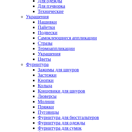
Для одежды
Для пэчворка
Технические
Украшения
Нашивки
Пайетки
Подвески
Самоклеющиеся аппликации
Стразы
Термоаппликации
Украшения
Цветы
Фурнитура
Зажимы для шнуров
Застежки
Кнопки
Кольца
Концевики для шнуров
Люверсы
Молнии
Пряжки
Пуговицы
Фурнитура для бюстгальтеров
Фурнитура для одежды
Фурнитура для сумок