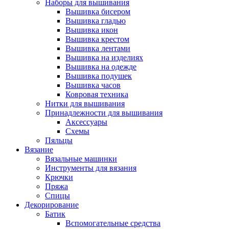
Наборы для вышивания
Вышивка бисером
Вышивка гладью
Вышивка икон
Вышивка крестом
Вышивка лентами
Вышивка на изделиях
Вышивка на одежде
Вышивка подушек
Вышивка часов
Ковровая техника
Нитки для вышивания
Принадлежности для вышивания
Аксессуары
Схемы
Пяльцы
Вязание
Вязальные машинки
Инструменты для вязания
Крючки
Пряжа
Спицы
Декорирование
Батик
Вспомогательные средства