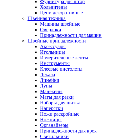
Фурнитура для штор
Хольнитены
Цепи декоративные
Швейная техника
Машины швейные
Оверлоки
Принадлежности для машин
Швейные принадлежности
Аксессуары
Игольницы
Измерительные ленты
Инструменты
Клеевые пистолеты
Лекала
Линейки
Лупы
Манекены
Маты для резки
Наборы для шитья
Наперстки
Ножи раскройные
Ножницы
Органайзеры
Принадлежности для кроя
Светильники