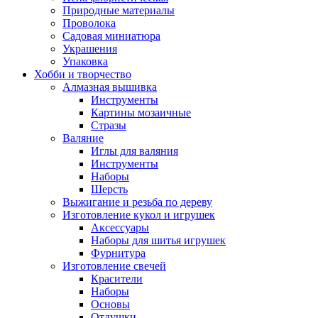
Природные материалы
Проволока
Садовая миниатюра
Украшения
Упаковка
Хобби и творчество
Алмазная вышивка
Инструменты
Картины мозаичные
Стразы
Валяние
Иглы для валяния
Инструменты
Наборы
Шерсть
Выжигание и резьба по дереву
Изготовление кукол и игрушек
Аксессуары
Наборы для шитья игрушек
Фурнитура
Изготовление свечей
Красители
Наборы
Основы
Отдушки