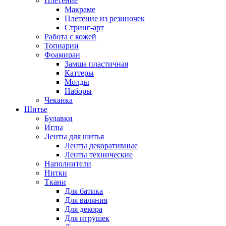
Плетение
Макраме
Плетение из резиночек
Стринг-арт
Работа с кожей
Топиарии
Фоамиран
Замша пластичная
Каттеры
Молды
Наборы
Чеканка
Шитье
Булавки
Иглы
Ленты для шитья
Ленты декоративные
Ленты технические
Наполнители
Нитки
Ткани
Для батика
Для валяния
Для декора
Для игрушек