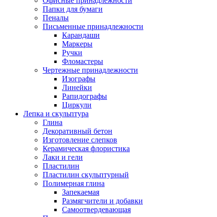
Офисные принадлежности
Папки для бумаги
Пеналы
Письменные принадлежности
Карандаши
Маркеры
Ручки
Фломастеры
Чертежные принадлежности
Изографы
Линейки
Рапидографы
Циркули
Лепка и скульптура
Глина
Декоративный бетон
Изготовление слепков
Керамическая флористика
Лаки и гели
Пластилин
Пластилин скульптурный
Полимерная глина
Запекаемая
Размягчители и добавки
Самоотвердевающая