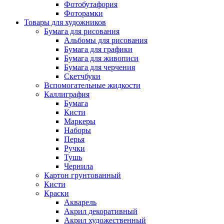
Фотобутафория
Фоторамки
Товары для художников
Бумага для рисования
Альбомы для рисования
Бумага для графики
Бумага для живописи
Бумага для черчения
Скетчбуки
Вспомогательные жидкости
Каллиграфия
Бумага
Кисти
Маркеры
Наборы
Перья
Ручки
Тушь
Чернила
Картон грунтованный
Кисти
Краски
Акварель
Акрил декоративный
Акрил художественный