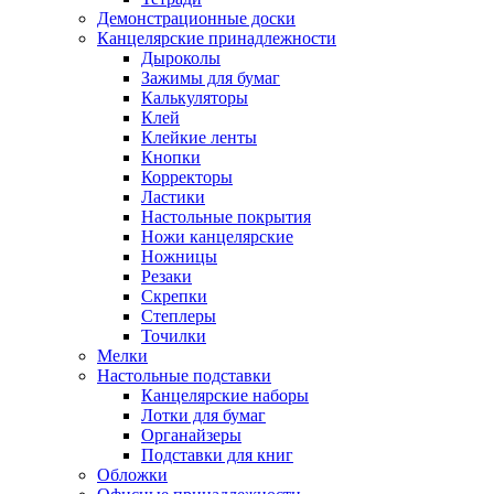
Демонстрационные доски
Канцелярские принадлежности
Дыроколы
Зажимы для бумаг
Калькуляторы
Клей
Клейкие ленты
Кнопки
Корректоры
Ластики
Настольные покрытия
Ножи канцелярские
Ножницы
Резаки
Скрепки
Степлеры
Точилки
Мелки
Настольные подставки
Канцелярские наборы
Лотки для бумаг
Органайзеры
Подставки для книг
Обложки