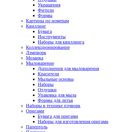
Украшения
Фитили
Формы
Картины по номерам
Квиллинг
Бумага
Инструменты
Наборы для квиллинга
Коллекционирование
Лэмпворк
Мозаика
Мыловарение
Дополнения для мыловарения
Красители
Мыльные основы
Наборы
Отдушки
Упаковка для мыла
Формы для литья
Наборы в технике пэчворк
Оригами
Бумага для оригами
Наборы для изготовления оригами
Папертоль