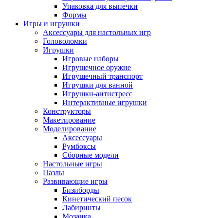
Упаковка для выпечки
Формы
Игры и игрушки
Аксессуары для настольных игр
Головоломки
Игрушки
Игровые наборы
Игрушечное оружие
Игрушечный транспорт
Игрушки для ванной
Игрушки-антистресс
Интерактивные игрушки
Конструкторы
Макетирование
Моделирование
Аксессуары
Румбоксы
Сборные модели
Настольные игры
Пазлы
Развивающие игры
Бизиборды
Кинетический песок
Лабиринты
Мозаика