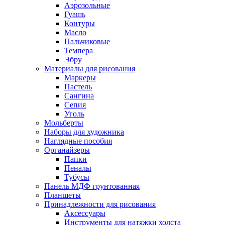
Аэрозольные
Гуашь
Контуры
Масло
Пальчиковые
Темпера
Эбру
Материалы для рисования
Маркеры
Пастель
Сангина
Сепия
Уголь
Мольберты
Наборы для художника
Наглядные пособия
Органайзеры
Папки
Пеналы
Тубусы
Панель МДФ грунтованная
Планшеты
Принадлежности для рисования
Аксессуары
Инструменты для натяжки холста