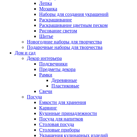
Лепка
Мозаика
Наборы для создания украшений
Раскрашивание
Раскрашивание цветным песком
Рисование светом
Шитье
Новогодние наборы для творчества
Подарочные наборы для творчества
Дом и сад
Декор интерьера
Подсвечники
Предметы декора
Рамки
Деревянные
Пластиковые
Свечи
Посуда
Емкости для хранения
Карвинг
Кухонные принадлежности
Посуда для напитков
Столовая посуда
Столовые приборы
Украшения кулинарных изделий