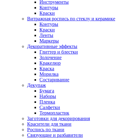
Инструменты
Контуры
Краски
Витражная роспись по стеклу и керамике
Контуры
Краски
Ленты
Маркеры
Декоративные эффекты
Глиттер и блестки
Золочение
Кракелюр
Краска
Морилка
Состаривание
Декупаж
Бумага
Наборы
Пленка
Салфетки
Термопластик
Заготовки для декорирования
Красители для ткани
Роспись по ткани
Связующие и разбавители