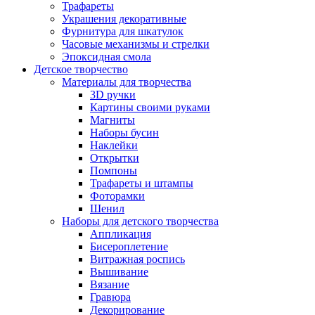
Трафареты
Украшения декоративные
Фурнитура для шкатулок
Часовые механизмы и стрелки
Эпоксидная смола
Детское творчество
Материалы для творчества
3D ручки
Картины своими руками
Магниты
Наборы бусин
Наклейки
Открытки
Помпоны
Трафареты и штампы
Фоторамки
Шенил
Наборы для детского творчества
Аппликация
Бисероплетение
Витражная роспись
Вышивание
Вязание
Гравюра
Декорирование