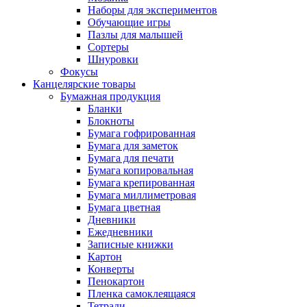
Наборы для экспериментов
Обучающие игры
Пазлы для малышей
Сортеры
Шнуровки
Фокусы
Канцелярские товары
Бумажная продукция
Бланки
Блокноты
Бумага гофрированная
Бумага для заметок
Бумага для печати
Бумага копировальная
Бумага крепированная
Бумага миллиметровая
Бумага цветная
Дневники
Ежедневники
Записные книжки
Картон
Конверты
Пенокартон
Пленка самоклеящаяся
Тетради