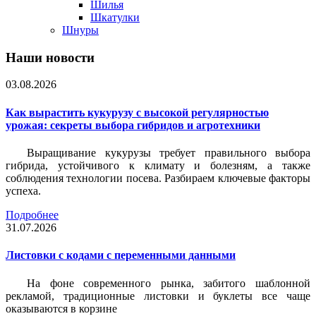
Шилья
Шкатулки
Шнуры
Наши новости
03.08.2026
Как вырастить кукурузу с высокой регулярностью
урожая: секреты выбора гибридов и агротехники
Выращивание кукурузы требует правильного выбора
гибрида, устойчивого к климату и болезням, а также
соблюдения технологии посева. Разбираем ключевые факторы
успеха.
Подробнее
31.07.2026
Листовки c кодами с переменными данными
На фоне современного рынка, забитого шаблонной
рекламой, традиционные листовки и буклеты все чаще
оказываются в корзине