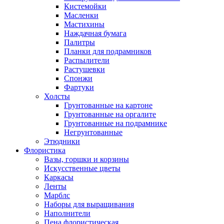
Кистемойки
Масленки
Мастихины
Наждачная бумага
Палитры
Планки для подрамников
Распылители
Растушевки
Спонжи
Фартуки
Холсты
Грунтованные на картоне
Грунтованные на оргалите
Грунтованные на подрамнике
Негрунтованные
Этюдники
Флористика
Вазы, горшки и корзины
Искусственные цветы
Каркасы
Ленты
Марблс
Наборы для выращивания
Наполнители
Пена флористическая