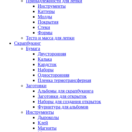
Принадлежности для лепки
Инструменты
Каттеры
Молды
Покрытия
Стеки
Формы
Тесто и масса для лепки
Скрапбукинг
Бумага
Двусторонняя
Калька
Кардсток
Наборы
Односторонняя
Пленка термотрансферная
Заготовки
Альбомы для скрапбукинга
Заготовки для открыток
Наборы для создания открыток
Фурнитура для альбомов
Инструменты
Дыроколы
Клей
Магниты