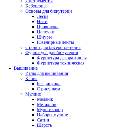
Инструменты
Кабошоны
Основы для бижутерии
Леска
Нити
Проволока
Цепочки
Шнуры
Ювелирные ленты
Станки для бисероплетения
Фурнитура для бижутерии
Фурнитура декоративная
Фурнитура техническая
Вышивание
Иглы для вышивания
Канва
Без рисунка
С рисунком
Мулине
Меланж
Металлик
Мультиколор
Наборы мулине
Сатин
Шерсть