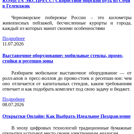
КОМЕТА ЭКСПРЕСС: Скоростной морской путь из Сочи
в Геленджик
Черноморское побережье России – это километры
живописных пейзажей, бесчисленные курорты и города,
каждый из которых манит своими особенностями
Подробнее
11.07.2026
Выставочное оборудование: мобильные стенды, промо-
стойки и ресепшн-зоны
Разбираем мобильное выставочное оборудование — от
ролл-апов и пресс-воллов до промо-стоек и ресепшн-зон: чем
оно отличается от капитальных стендов, каким требованиям
отвечает и как подобрать комплект под свою задачу и бюджет.
Подробнее
08.07.2026
Открытки Онлайн: Как Выбрать Идеальное Поздравление
В эпоху цифровых технологий традиционные бумажные
открытки уступают место своим электронным аналогам