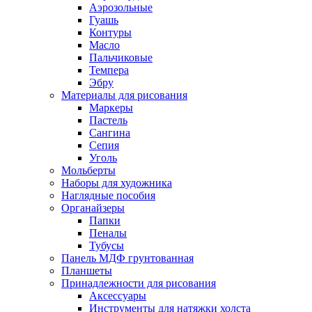
Аэрозольные
Гуашь
Контуры
Масло
Пальчиковые
Темпера
Эбру
Материалы для рисования
Маркеры
Пастель
Сангина
Сепия
Уголь
Мольберты
Наборы для художника
Наглядные пособия
Органайзеры
Папки
Пеналы
Тубусы
Панель МДФ грунтованная
Планшеты
Принадлежности для рисования
Аксессуары
Инструменты для натяжки холста