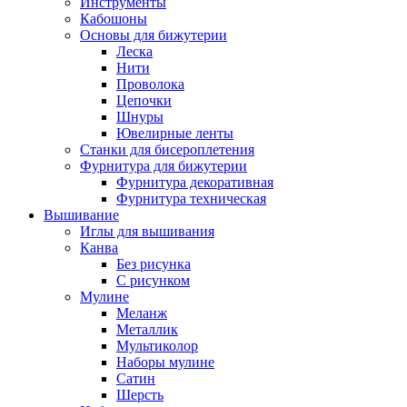
Инструменты
Кабошоны
Основы для бижутерии
Леска
Нити
Проволока
Цепочки
Шнуры
Ювелирные ленты
Станки для бисероплетения
Фурнитура для бижутерии
Фурнитура декоративная
Фурнитура техническая
Вышивание
Иглы для вышивания
Канва
Без рисунка
С рисунком
Мулине
Меланж
Металлик
Мультиколор
Наборы мулине
Сатин
Шерсть