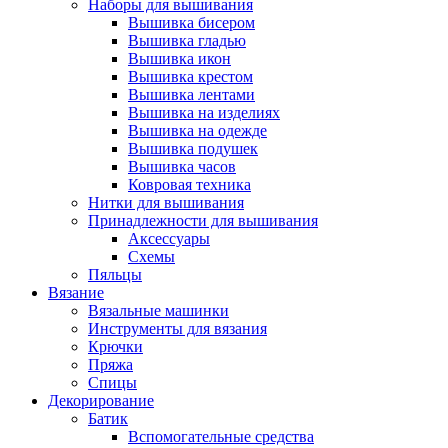
Наборы для вышивания
Вышивка бисером
Вышивка гладью
Вышивка икон
Вышивка крестом
Вышивка лентами
Вышивка на изделиях
Вышивка на одежде
Вышивка подушек
Вышивка часов
Ковровая техника
Нитки для вышивания
Принадлежности для вышивания
Аксессуары
Схемы
Пяльцы
Вязание
Вязальные машинки
Инструменты для вязания
Крючки
Пряжа
Спицы
Декорирование
Батик
Вспомогательные средства