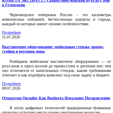
КОМЕТА ЭКСПРЕСС: Скоростной морской путь из Сочи
в Геленджик
Черноморское побережье России – это километры
живописных пейзажей, бесчисленные курорты и города,
каждый из которых манит своими особенностями
Подробнее
11.07.2026
Выставочное оборудование: мобильные стенды, промо-
стойки и ресепшн-зоны
Разбираем мобильное выставочное оборудование — от
ролл-апов и пресс-воллов до промо-стоек и ресепшн-зон: чем
оно отличается от капитальных стендов, каким требованиям
отвечает и как подобрать комплект под свою задачу и бюджет.
Подробнее
08.07.2026
Открытки Онлайн: Как Выбрать Идеальное Поздравление
В эпоху цифровых технологий традиционные бумажные
открытки уступают место своим электронным аналогам