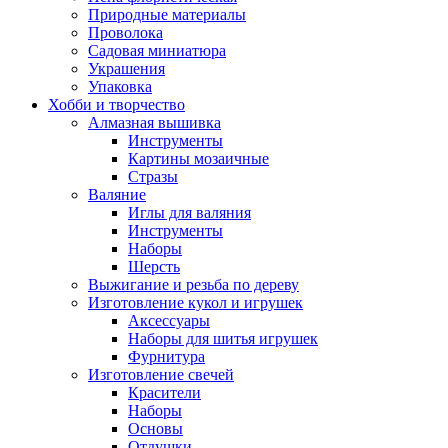
Природные материалы
Проволока
Садовая миниатюра
Украшения
Упаковка
Хобби и творчество
Алмазная вышивка
Инструменты
Картины мозаичные
Стразы
Валяние
Иглы для валяния
Инструменты
Наборы
Шерсть
Выжигание и резьба по дереву
Изготовление кукол и игрушек
Аксессуары
Наборы для шитья игрушек
Фурнитура
Изготовление свечей
Красители
Наборы
Основы
Отдушки