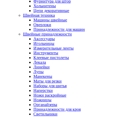
Фурнитура для штор
Хольнитены
Цепи декоративные
Швейная техника
Машины швейные
Оверлоки
Принадлежности для машин
Швейные принадлежности
Аксессуары
Игольницы
Измерительные ленты
Инструменты
Клеевые пистолеты
Лекала
Линейки
Лупы
Манекены
Маты для резки
Наборы для шитья
Наперстки
Ножи раскройные
Ножницы
Органайзеры
Принадлежности для кроя
Светильники