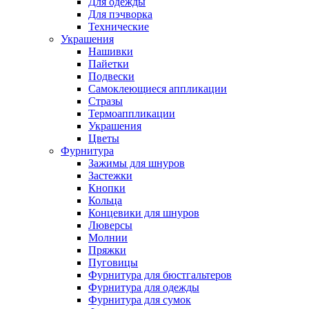
Для одежды
Для пэчворка
Технические
Украшения
Нашивки
Пайетки
Подвески
Самоклеющиеся аппликации
Стразы
Термоаппликации
Украшения
Цветы
Фурнитура
Зажимы для шнуров
Застежки
Кнопки
Кольца
Концевики для шнуров
Люверсы
Молнии
Пряжки
Пуговицы
Фурнитура для бюстгальтеров
Фурнитура для одежды
Фурнитура для сумок