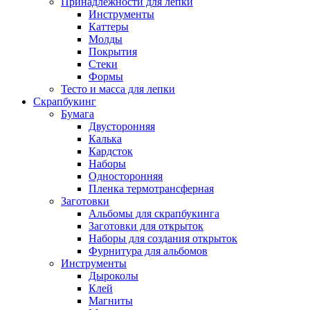
Принадлежности для лепки
Инструменты
Каттеры
Молды
Покрытия
Стеки
Формы
Тесто и масса для лепки
Скрапбукинг
Бумага
Двусторонняя
Калька
Кардсток
Наборы
Односторонняя
Пленка термотрансферная
Заготовки
Альбомы для скрапбукинга
Заготовки для открыток
Наборы для создания открыток
Фурнитура для альбомов
Инструменты
Дыроколы
Клей
Магниты