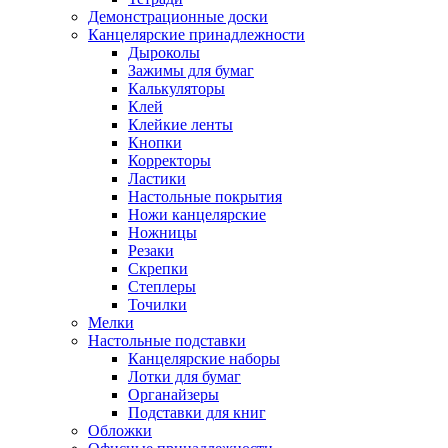
Демонстрационные доски
Канцелярские принадлежности
Дыроколы
Зажимы для бумаг
Калькуляторы
Клей
Клейкие ленты
Кнопки
Корректоры
Ластики
Настольные покрытия
Ножи канцелярские
Ножницы
Резаки
Скрепки
Степлеры
Точилки
Мелки
Настольные подставки
Канцелярские наборы
Лотки для бумаг
Органайзеры
Подставки для книг
Обложки