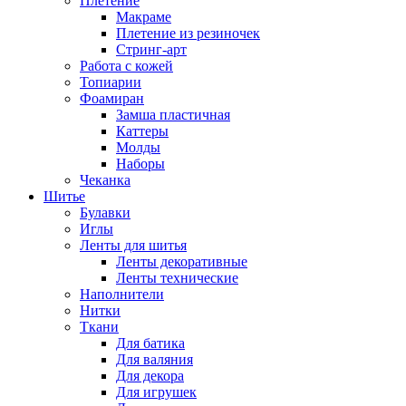
Плетение
Макраме
Плетение из резиночек
Стринг-арт
Работа с кожей
Топиарии
Фоамиран
Замша пластичная
Каттеры
Молды
Наборы
Чеканка
Шитье
Булавки
Иглы
Ленты для шитья
Ленты декоративные
Ленты технические
Наполнители
Нитки
Ткани
Для батика
Для валяния
Для декора
Для игрушек