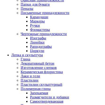
Офисные принадлежности
Папки для бумаги
Пеналы
Письменные принадлежности
Карандаши
Маркеры
Ручки
Фломастеры
Чертежные принадлежности
Изографы
Линейки
Рапидографы
Циркули
Лепка и скульптура
Глина
Декоративный бетон
Изготовление слепков
Керамическая флористика
Лаки и гели
Пластилин
Пластилин скульптурный
Полимерная глина
Запекаемая
Размягчители и добавки
Самоотвердевающая