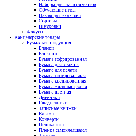
Наборы для экспериментов
Обучающие игры
Пазлы для малышей
Сортеры
Шнуровки
Фокусы
Канцелярские товары
Бумажная продукция
Бланки
Блокноты
Бумага гофрированная
Бумага для заметок
Бумага для печати
Бумага копировальная
Бумага крепированная
Бумага миллиметровая
Бумага цветная
Дневники
Ежедневники
Записные книжки
Картон
Конверты
Пенокартон
Пленка самоклеящаяся
Тетради