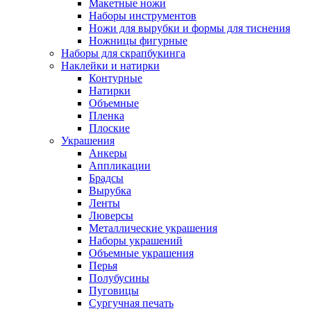
Макетные ножи
Наборы инструментов
Ножи для вырубки и формы для тиснения
Ножницы фигурные
Наборы для скрапбукинга
Наклейки и натирки
Контурные
Натирки
Объемные
Пленка
Плоские
Украшения
Анкеры
Аппликации
Брадсы
Вырубка
Ленты
Люверсы
Металлические украшения
Наборы украшений
Объемные украшения
Перья
Полубусины
Пуговицы
Сургучная печать