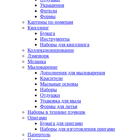
Украшения
Фитили
Формы
Картины по номерам
Квиллинг
Бумага
Инструменты
Наборы для квиллинга
Коллекционирование
Лэмпворк
Мозаика
Мыловарение
Дополнения для мыловарения
Красители
Мыльные основы
Наборы
Отдушки
Упаковка для мыла
Формы для литья
Наборы в технике пэчворк
Оригами
Бумага для оригами
Наборы для изготовления оригами
Папертоль