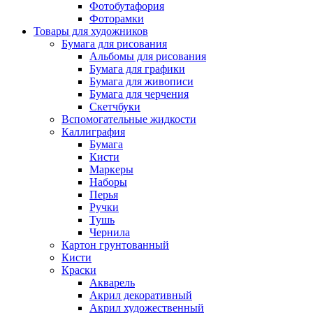
Фотобутафория
Фоторамки
Товары для художников
Бумага для рисования
Альбомы для рисования
Бумага для графики
Бумага для живописи
Бумага для черчения
Скетчбуки
Вспомогательные жидкости
Каллиграфия
Бумага
Кисти
Маркеры
Наборы
Перья
Ручки
Тушь
Чернила
Картон грунтованный
Кисти
Краски
Акварель
Акрил декоративный
Акрил художественный