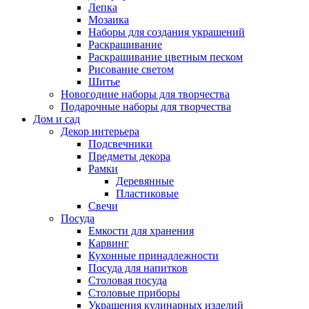
Лепка
Мозаика
Наборы для создания украшений
Раскрашивание
Раскрашивание цветным песком
Рисование светом
Шитье
Новогодние наборы для творчества
Подарочные наборы для творчества
Дом и сад
Декор интерьера
Подсвечники
Предметы декора
Рамки
Деревянные
Пластиковые
Свечи
Посуда
Емкости для хранения
Карвинг
Кухонные принадлежности
Посуда для напитков
Столовая посуда
Столовые приборы
Украшения кулинарных изделий