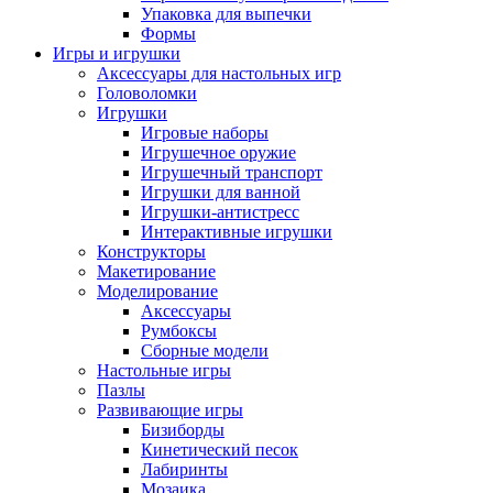
Упаковка для выпечки
Формы
Игры и игрушки
Аксессуары для настольных игр
Головоломки
Игрушки
Игровые наборы
Игрушечное оружие
Игрушечный транспорт
Игрушки для ванной
Игрушки-антистресс
Интерактивные игрушки
Конструкторы
Макетирование
Моделирование
Аксессуары
Румбоксы
Сборные модели
Настольные игры
Пазлы
Развивающие игры
Бизиборды
Кинетический песок
Лабиринты
Мозаика