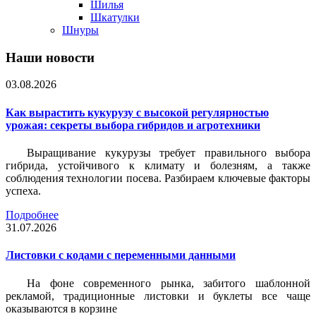
Шилья
Шкатулки
Шнуры
Наши новости
03.08.2026
Как вырастить кукурузу с высокой регулярностью
урожая: секреты выбора гибридов и агротехники
Выращивание кукурузы требует правильного выбора
гибрида, устойчивого к климату и болезням, а также
соблюдения технологии посева. Разбираем ключевые факторы
успеха.
Подробнее
31.07.2026
Листовки c кодами с переменными данными
На фоне современного рынка, забитого шаблонной
рекламой, традиционные листовки и буклеты все чаще
оказываются в корзине