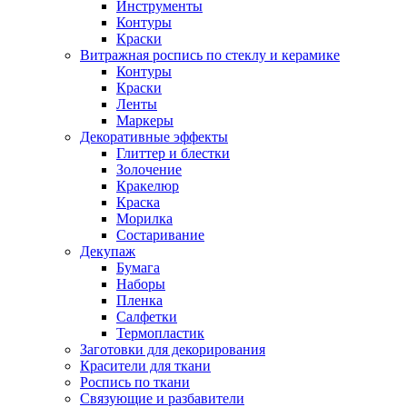
Инструменты
Контуры
Краски
Витражная роспись по стеклу и керамике
Контуры
Краски
Ленты
Маркеры
Декоративные эффекты
Глиттер и блестки
Золочение
Кракелюр
Краска
Морилка
Состаривание
Декупаж
Бумага
Наборы
Пленка
Салфетки
Термопластик
Заготовки для декорирования
Красители для ткани
Роспись по ткани
Связующие и разбавители