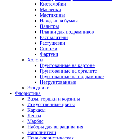
Кистемойки
Масленки
Мастихины
Наждачная бумага
Палитры
Планки для подрамников
Распылители
Растушевки
Спонжи
Фартуки
Холсты
Грунтованные на картоне
Грунтованные на оргалите
Грунтованные на подрамнике
Негрунтованные
Этюдники
Флористика
Вазы, горшки и корзины
Искусственные цветы
Каркасы
Ленты
Марблс
Наборы для выращивания
Наполнители
Пена флористическая