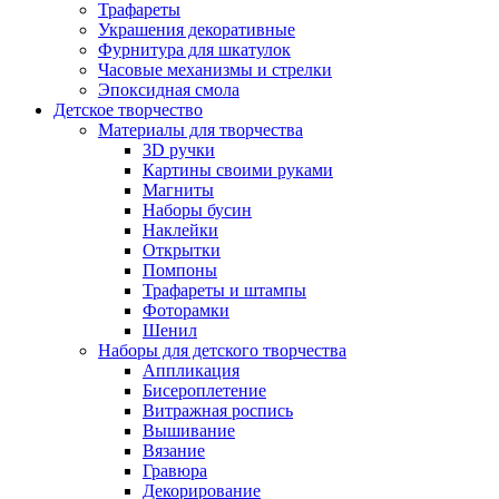
Трафареты
Украшения декоративные
Фурнитура для шкатулок
Часовые механизмы и стрелки
Эпоксидная смола
Детское творчество
Материалы для творчества
3D ручки
Картины своими руками
Магниты
Наборы бусин
Наклейки
Открытки
Помпоны
Трафареты и штампы
Фоторамки
Шенил
Наборы для детского творчества
Аппликация
Бисероплетение
Витражная роспись
Вышивание
Вязание
Гравюра
Декорирование