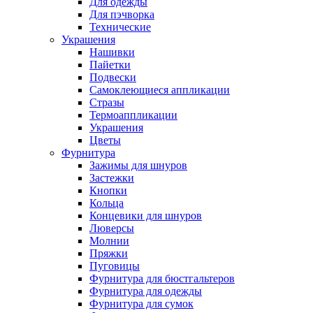
Для одежды
Для пэчворка
Технические
Украшения
Нашивки
Пайетки
Подвески
Самоклеющиеся аппликации
Стразы
Термоаппликации
Украшения
Цветы
Фурнитура
Зажимы для шнуров
Застежки
Кнопки
Кольца
Концевики для шнуров
Люверсы
Молнии
Пряжки
Пуговицы
Фурнитура для бюстгальтеров
Фурнитура для одежды
Фурнитура для сумок