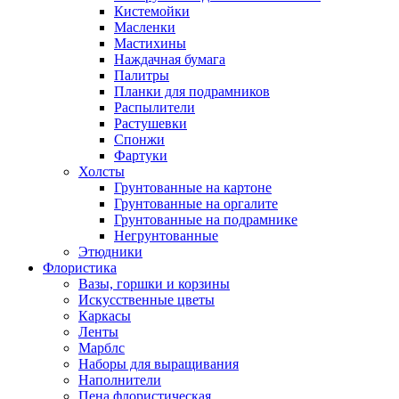
Кистемойки
Масленки
Мастихины
Наждачная бумага
Палитры
Планки для подрамников
Распылители
Растушевки
Спонжи
Фартуки
Холсты
Грунтованные на картоне
Грунтованные на оргалите
Грунтованные на подрамнике
Негрунтованные
Этюдники
Флористика
Вазы, горшки и корзины
Искусственные цветы
Каркасы
Ленты
Марблс
Наборы для выращивания
Наполнители
Пена флористическая