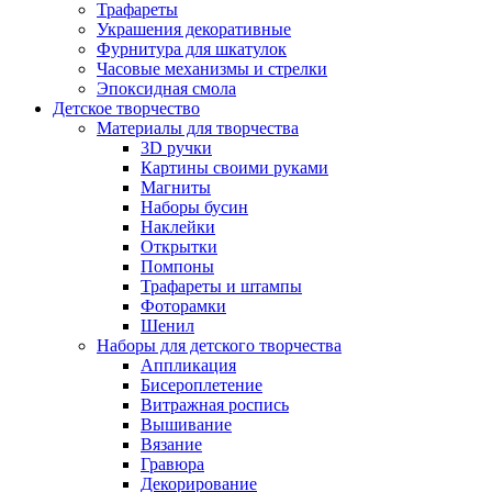
Трафареты
Украшения декоративные
Фурнитура для шкатулок
Часовые механизмы и стрелки
Эпоксидная смола
Детское творчество
Материалы для творчества
3D ручки
Картины своими руками
Магниты
Наборы бусин
Наклейки
Открытки
Помпоны
Трафареты и штампы
Фоторамки
Шенил
Наборы для детского творчества
Аппликация
Бисероплетение
Витражная роспись
Вышивание
Вязание
Гравюра
Декорирование