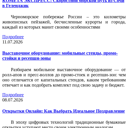
КОМЕТА ЭКСПРЕСС: Скоростной морской путь из Сочи
в Геленджик
Черноморское побережье России – это километры
живописных пейзажей, бесчисленные курорты и города,
каждый из которых манит своими особенностями
Подробнее
11.07.2026
Выставочное оборудование: мобильные стенды, промо-
стойки и ресепшн-зоны
Разбираем мобильное выставочное оборудование — от
ролл-апов и пресс-воллов до промо-стоек и ресепшн-зон: чем
оно отличается от капитальных стендов, каким требованиям
отвечает и как подобрать комплект под свою задачу и бюджет.
Подробнее
08.07.2026
Открытки Онлайн: Как Выбрать Идеальное Поздравление
В эпоху цифровых технологий традиционные бумажные
открытки уступают место своим электронным аналогам