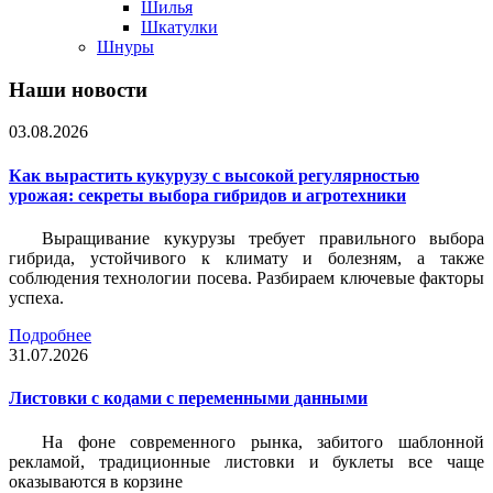
Шилья
Шкатулки
Шнуры
Наши новости
03.08.2026
Как вырастить кукурузу с высокой регулярностью
урожая: секреты выбора гибридов и агротехники
Выращивание кукурузы требует правильного выбора
гибрида, устойчивого к климату и болезням, а также
соблюдения технологии посева. Разбираем ключевые факторы
успеха.
Подробнее
31.07.2026
Листовки c кодами с переменными данными
На фоне современного рынка, забитого шаблонной
рекламой, традиционные листовки и буклеты все чаще
оказываются в корзине