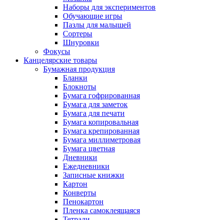
Наборы для экспериментов
Обучающие игры
Пазлы для малышей
Сортеры
Шнуровки
Фокусы
Канцелярские товары
Бумажная продукция
Бланки
Блокноты
Бумага гофрированная
Бумага для заметок
Бумага для печати
Бумага копировальная
Бумага крепированная
Бумага миллиметровая
Бумага цветная
Дневники
Ежедневники
Записные книжки
Картон
Конверты
Пенокартон
Пленка самоклеящаяся
Тетради