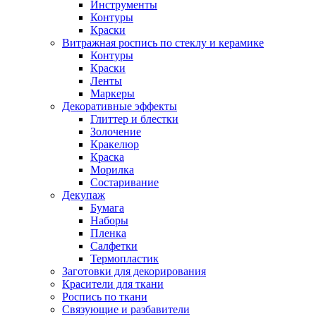
Инструменты
Контуры
Краски
Витражная роспись по стеклу и керамике
Контуры
Краски
Ленты
Маркеры
Декоративные эффекты
Глиттер и блестки
Золочение
Кракелюр
Краска
Морилка
Состаривание
Декупаж
Бумага
Наборы
Пленка
Салфетки
Термопластик
Заготовки для декорирования
Красители для ткани
Роспись по ткани
Связующие и разбавители