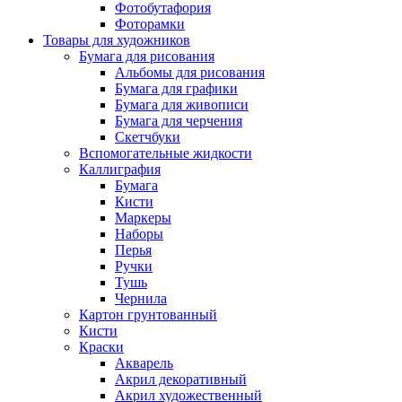
Фотобутафория
Фоторамки
Товары для художников
Бумага для рисования
Альбомы для рисования
Бумага для графики
Бумага для живописи
Бумага для черчения
Скетчбуки
Вспомогательные жидкости
Каллиграфия
Бумага
Кисти
Маркеры
Наборы
Перья
Ручки
Тушь
Чернила
Картон грунтованный
Кисти
Краски
Акварель
Акрил декоративный
Акрил художественный