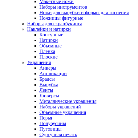
Макетные ножи
Наборы инструментов
Ножи для вырубки и формы для тиснения
Ножницы фигурные
Наборы для скрапбукинга
Наклейки и натирки
Контурные
Натирки
Объемные
Пленка
Плоские
Украшения
Анкеры
Аппликации
Брадсы
Вырубка
Ленты
Люверсы
Металлические украшения
Наборы украшений
Объемные украшения
Перья
Полубусины
Пуговицы
Сургучная печать