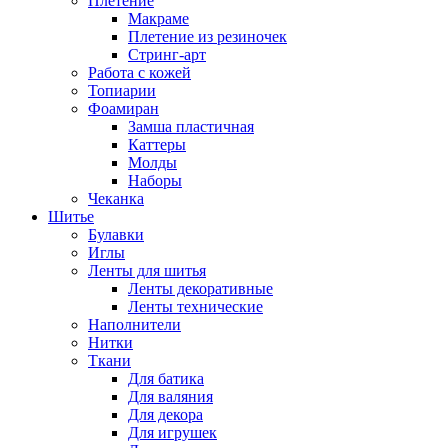
Плетение
Макраме
Плетение из резиночек
Стринг-арт
Работа с кожей
Топиарии
Фоамиран
Замша пластичная
Каттеры
Молды
Наборы
Чеканка
Шитье
Булавки
Иглы
Ленты для шитья
Ленты декоративные
Ленты технические
Наполнители
Нитки
Ткани
Для батика
Для валяния
Для декора
Для игрушек