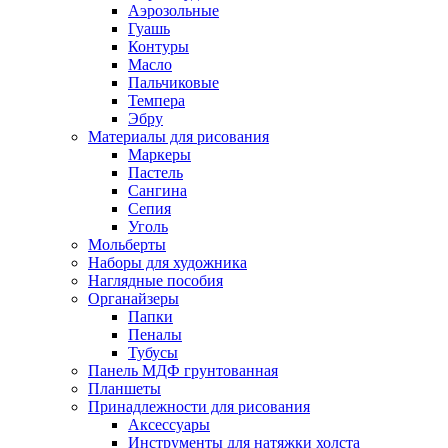
Аэрозольные
Гуашь
Контуры
Масло
Пальчиковые
Темпера
Эбру
Материалы для рисования
Маркеры
Пастель
Сангина
Сепия
Уголь
Мольберты
Наборы для художника
Наглядные пособия
Органайзеры
Папки
Пеналы
Тубусы
Панель МДФ грунтованная
Планшеты
Принадлежности для рисования
Аксессуары
Инструменты для натяжки холста