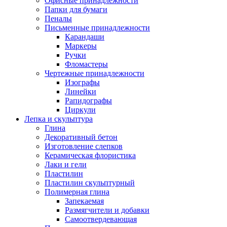
Офисные принадлежности
Папки для бумаги
Пеналы
Письменные принадлежности
Карандаши
Маркеры
Ручки
Фломастеры
Чертежные принадлежности
Изографы
Линейки
Рапидографы
Циркули
Лепка и скульптура
Глина
Декоративный бетон
Изготовление слепков
Керамическая флористика
Лаки и гели
Пластилин
Пластилин скульптурный
Полимерная глина
Запекаемая
Размягчители и добавки
Самоотвердевающая