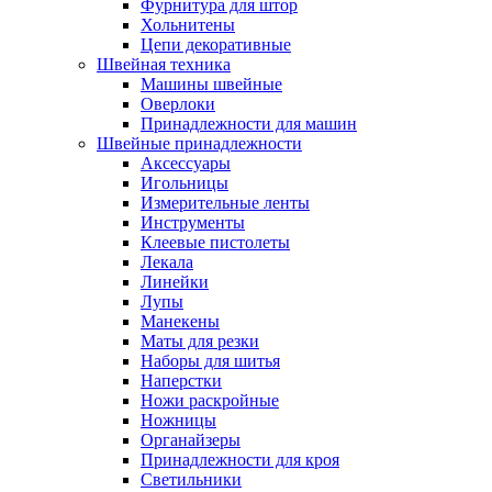
Фурнитура для штор
Хольнитены
Цепи декоративные
Швейная техника
Машины швейные
Оверлоки
Принадлежности для машин
Швейные принадлежности
Аксессуары
Игольницы
Измерительные ленты
Инструменты
Клеевые пистолеты
Лекала
Линейки
Лупы
Манекены
Маты для резки
Наборы для шитья
Наперстки
Ножи раскройные
Ножницы
Органайзеры
Принадлежности для кроя
Светильники