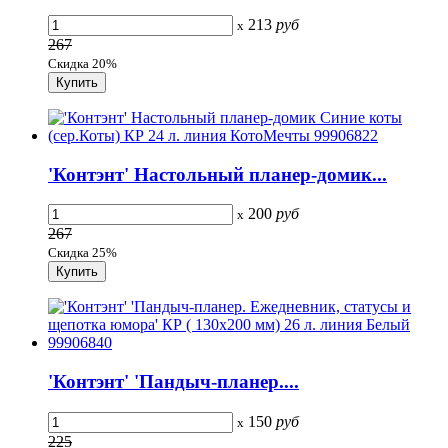
213
руб
x
267
Скидка 20%
'Контэнт' Настольный планер-домик...
200
руб
x
267
Скидка 25%
'Контэнт' 'Пандыч-планер....
150
руб
x
225