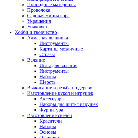
Природные материалы
Проволока
Садовая миниатюра
Украшения
Упаковка
Хобби и творчество
Алмазная вышивка
Инструменты
Картины мозаичные
Стразы
Валяние
Иглы для валяния
Инструменты
Наборы
Шерсть
Выжигание и резьба по дереву
Изготовление кукол и игрушек
Аксессуары
Наборы для шитья игрушек
Фурнитура
Изготовление свечей
Красители
Наборы
Основы
Отдушки