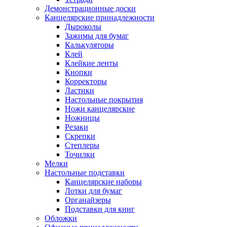
Демонстрационные доски
Канцелярские принадлежности
Дыроколы
Зажимы для бумаг
Калькуляторы
Клей
Клейкие ленты
Кнопки
Корректоры
Ластики
Настольные покрытия
Ножи канцелярские
Ножницы
Резаки
Скрепки
Степлеры
Точилки
Мелки
Настольные подставки
Канцелярские наборы
Лотки для бумаг
Органайзеры
Подставки для книг
Обложки