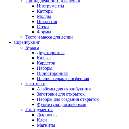
Принадлежности для лепки
Инструменты
Каттеры
Молды
Покрытия
Стеки
Формы
Тесто и масса для лепки
Скрапбукинг
Бумага
Двусторонняя
Калька
Кардсток
Наборы
Односторонняя
Пленка термотрансферная
Заготовки
Альбомы для скрапбукинга
Заготовки для открыток
Наборы для создания открыток
Фурнитура для альбомов
Инструменты
Дыроколы
Клей
Магниты