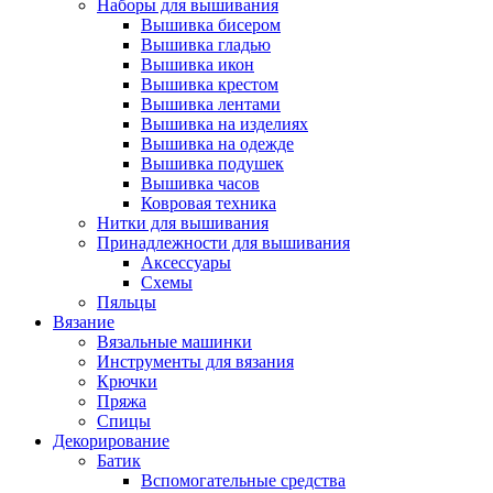
Наборы для вышивания
Вышивка бисером
Вышивка гладью
Вышивка икон
Вышивка крестом
Вышивка лентами
Вышивка на изделиях
Вышивка на одежде
Вышивка подушек
Вышивка часов
Ковровая техника
Нитки для вышивания
Принадлежности для вышивания
Аксессуары
Схемы
Пяльцы
Вязание
Вязальные машинки
Инструменты для вязания
Крючки
Пряжа
Спицы
Декорирование
Батик
Вспомогательные средства