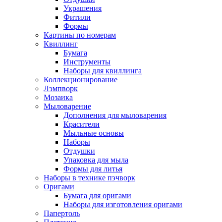
Украшения
Фитили
Формы
Картины по номерам
Квиллинг
Бумага
Инструменты
Наборы для квиллинга
Коллекционирование
Лэмпворк
Мозаика
Мыловарение
Дополнения для мыловарения
Красители
Мыльные основы
Наборы
Отдушки
Упаковка для мыла
Формы для литья
Наборы в технике пэчворк
Оригами
Бумага для оригами
Наборы для изготовления оригами
Папертоль