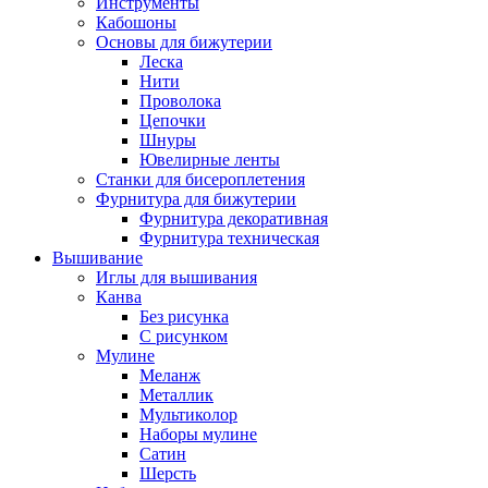
Инструменты
Кабошоны
Основы для бижутерии
Леска
Нити
Проволока
Цепочки
Шнуры
Ювелирные ленты
Станки для бисероплетения
Фурнитура для бижутерии
Фурнитура декоративная
Фурнитура техническая
Вышивание
Иглы для вышивания
Канва
Без рисунка
С рисунком
Мулине
Меланж
Металлик
Мультиколор
Наборы мулине
Сатин
Шерсть