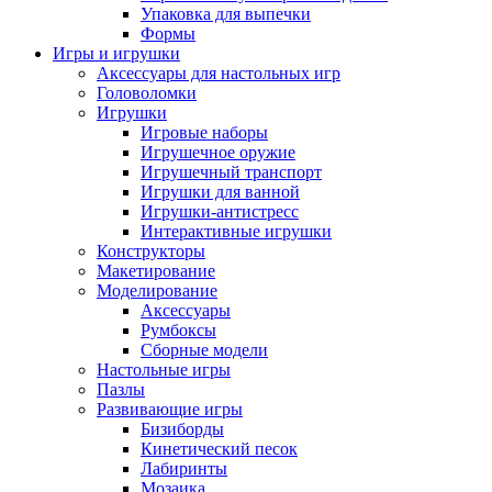
Упаковка для выпечки
Формы
Игры и игрушки
Аксессуары для настольных игр
Головоломки
Игрушки
Игровые наборы
Игрушечное оружие
Игрушечный транспорт
Игрушки для ванной
Игрушки-антистресс
Интерактивные игрушки
Конструкторы
Макетирование
Моделирование
Аксессуары
Румбоксы
Сборные модели
Настольные игры
Пазлы
Развивающие игры
Бизиборды
Кинетический песок
Лабиринты
Мозаика