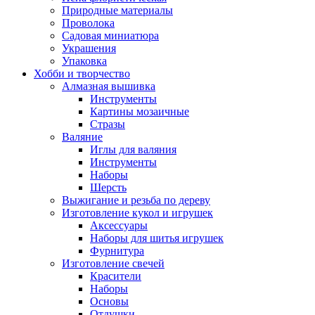
Природные материалы
Проволока
Садовая миниатюра
Украшения
Упаковка
Хобби и творчество
Алмазная вышивка
Инструменты
Картины мозаичные
Стразы
Валяние
Иглы для валяния
Инструменты
Наборы
Шерсть
Выжигание и резьба по дереву
Изготовление кукол и игрушек
Аксессуары
Наборы для шитья игрушек
Фурнитура
Изготовление свечей
Красители
Наборы
Основы
Отдушки