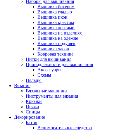
Наборы для вышивания
Вышивка бисером
Вышивка гладью
Вышивка икон
Вышивка крестом
Вышивка лентами
Вышивка на изделиях
Вышивка на одежде
Вышивка подушек
Вышивка часов
Ковровая техника
Нитки для вышивания
Принадлежности для вышивания
Аксессуары
Схемы
Пяльцы
Вязание
Вязальные машинки
Инструменты для вязания
Крючки
Пряжа
Спицы
Декорирование
Батик
Вспомогательные средства