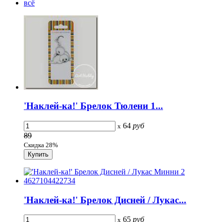
всё
'Наклей-ка!' Брелок Тюлени 1...
64
руб
x
89
Скидка 28%
'Наклей-ка!' Брелок Дисней / Лукас...
65
руб
x