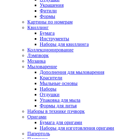
Украшения
Фитили
Формы
Картины по номерам
Квиллинг
Бумага
Инструменты
Наборы для квиллинга
Коллекционирование
Лэмпворк
Мозаика
Мыловарение
Дополнения для мыловарения
Красители
Мыльные основы
Наборы
Отдушки
Упаковка для мыла
Формы для литья
Наборы в технике пэчворк
Оригами
Бумага для оригами
Наборы для изготовления оригами
Папертоль