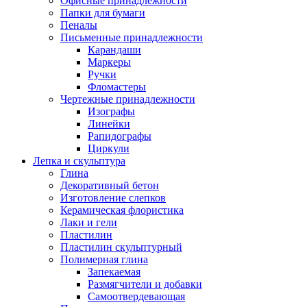
Офисные принадлежности
Папки для бумаги
Пеналы
Письменные принадлежности
Карандаши
Маркеры
Ручки
Фломастеры
Чертежные принадлежности
Изографы
Линейки
Рапидографы
Циркули
Лепка и скульптура
Глина
Декоративный бетон
Изготовление слепков
Керамическая флористика
Лаки и гели
Пластилин
Пластилин скульптурный
Полимерная глина
Запекаемая
Размягчители и добавки
Самоотвердевающая