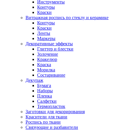
Инструменты
Контуры
Краски
Витражная роспись по стеклу и керамике
Контуры
Краски
Ленты
Маркеры
Декоративные эффекты
Глиттер и блестки
Золочение
Кракелюр
Краска
Морилка
Состаривание
Декупаж
Бумага
Наборы
Пленка
Салфетки
Термопластик
Заготовки для декорирования
Красители для ткани
Роспись по ткани
Связующие и разбавители