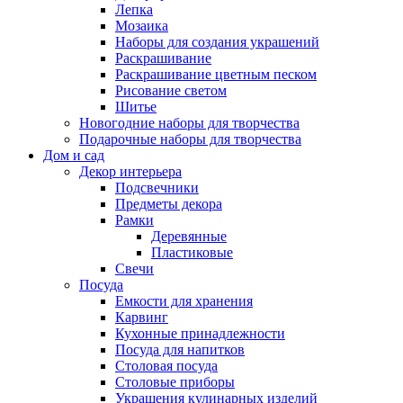
Лепка
Мозаика
Наборы для создания украшений
Раскрашивание
Раскрашивание цветным песком
Рисование светом
Шитье
Новогодние наборы для творчества
Подарочные наборы для творчества
Дом и сад
Декор интерьера
Подсвечники
Предметы декора
Рамки
Деревянные
Пластиковые
Свечи
Посуда
Емкости для хранения
Карвинг
Кухонные принадлежности
Посуда для напитков
Столовая посуда
Столовые приборы
Украшения кулинарных изделий