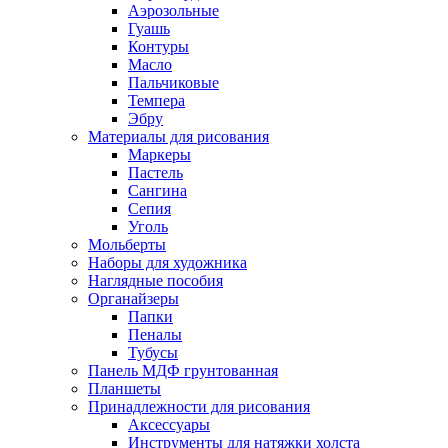
Аэрозольные
Гуашь
Контуры
Масло
Пальчиковые
Темпера
Эбру
Материалы для рисования
Маркеры
Пастель
Сангина
Сепия
Уголь
Мольберты
Наборы для художника
Наглядные пособия
Органайзеры
Папки
Пеналы
Тубусы
Панель МДФ грунтованная
Планшеты
Принадлежности для рисования
Аксессуары
Инструменты для натяжки холста