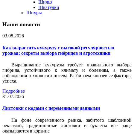
Шилья
Шкатулки
Шнуры
Наши новости
03.08.2026
Как вырастить кукурузу с высокой регулярностью
урожая: секреты выбора гибридов и агротехники
Выращивание кукурузы требует правильного выбора
гибрида, устойчивого к климату и болезням, а также
соблюдения технологии посева. Разбираем ключевые факторы
успеха.
Подробнее
31.07.2026
Листовки c кодами с переменными данными
На фоне современного рынка, забитого шаблонной
рекламой, традиционные листовки и буклеты все чаще
оказываются в корзине