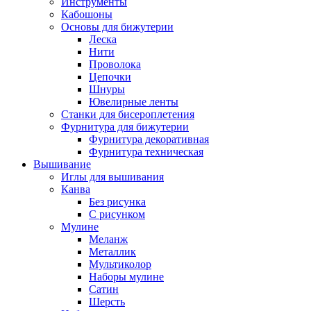
Инструменты
Кабошоны
Основы для бижутерии
Леска
Нити
Проволока
Цепочки
Шнуры
Ювелирные ленты
Станки для бисероплетения
Фурнитура для бижутерии
Фурнитура декоративная
Фурнитура техническая
Вышивание
Иглы для вышивания
Канва
Без рисунка
С рисунком
Мулине
Меланж
Металлик
Мультиколор
Наборы мулине
Сатин
Шерсть