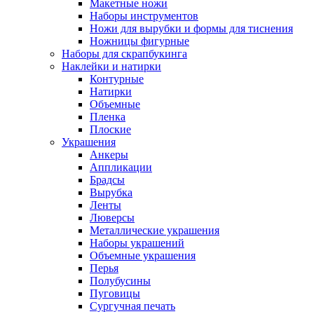
Макетные ножи
Наборы инструментов
Ножи для вырубки и формы для тиснения
Ножницы фигурные
Наборы для скрапбукинга
Наклейки и натирки
Контурные
Натирки
Объемные
Пленка
Плоские
Украшения
Анкеры
Аппликации
Брадсы
Вырубка
Ленты
Люверсы
Металлические украшения
Наборы украшений
Объемные украшения
Перья
Полубусины
Пуговицы
Сургучная печать