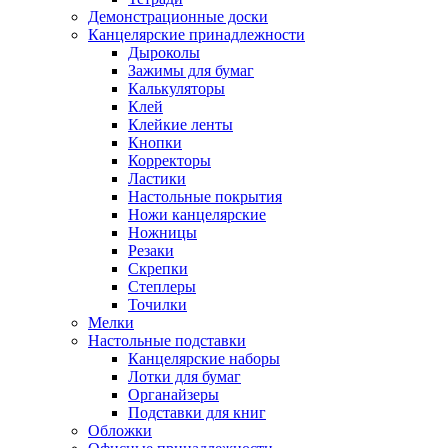
Демонстрационные доски
Канцелярские принадлежности
Дыроколы
Зажимы для бумаг
Калькуляторы
Клей
Клейкие ленты
Кнопки
Корректоры
Ластики
Настольные покрытия
Ножи канцелярские
Ножницы
Резаки
Скрепки
Степлеры
Точилки
Мелки
Настольные подставки
Канцелярские наборы
Лотки для бумаг
Органайзеры
Подставки для книг
Обложки