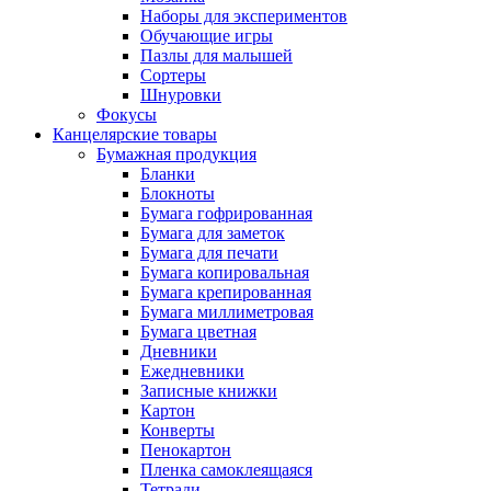
Наборы для экспериментов
Обучающие игры
Пазлы для малышей
Сортеры
Шнуровки
Фокусы
Канцелярские товары
Бумажная продукция
Бланки
Блокноты
Бумага гофрированная
Бумага для заметок
Бумага для печати
Бумага копировальная
Бумага крепированная
Бумага миллиметровая
Бумага цветная
Дневники
Ежедневники
Записные книжки
Картон
Конверты
Пенокартон
Пленка самоклеящаяся
Тетради