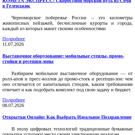
КОМЕТА ЭКСПРЕСС: Скоростной морской путь из Сочи
в Геленджик
Черноморское побережье России – это километры
живописных пейзажей, бесчисленные курорты и города,
каждый из которых манит своими особенностями
Подробнее
11.07.2026
Выставочное оборудование: мобильные стенды, промо-
стойки и ресепшн-зоны
Разбираем мобильное выставочное оборудование — от
ролл-апов и пресс-воллов до промо-стоек и ресепшн-зон: чем
оно отличается от капитальных стендов, каким требованиям
отвечает и как подобрать комплект под свою задачу и бюджет.
Подробнее
08.07.2026
Открытки Онлайн: Как Выбрать Идеальное Поздравление
В эпоху цифровых технологий традиционные бумажные
открытки уступают место своим электронным аналогам