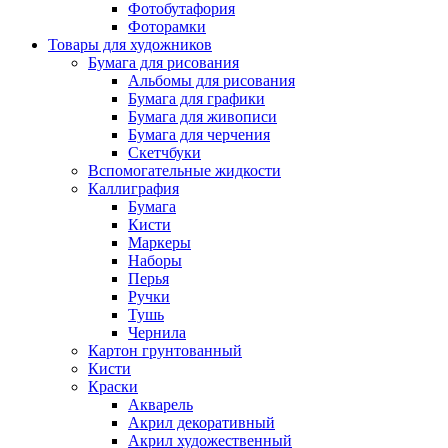
Фотобутафория
Фоторамки
Товары для художников
Бумага для рисования
Альбомы для рисования
Бумага для графики
Бумага для живописи
Бумага для черчения
Скетчбуки
Вспомогательные жидкости
Каллиграфия
Бумага
Кисти
Маркеры
Наборы
Перья
Ручки
Тушь
Чернила
Картон грунтованный
Кисти
Краски
Акварель
Акрил декоративный
Акрил художественный