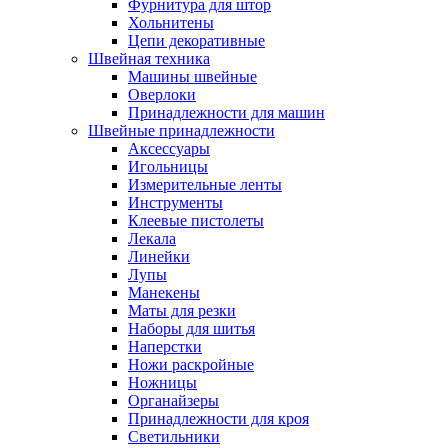
Фурнитура для штор
Хольнитены
Цепи декоративные
Швейная техника
Машины швейные
Оверлоки
Принадлежности для машин
Швейные принадлежности
Аксессуары
Игольницы
Измерительные ленты
Инструменты
Клеевые пистолеты
Лекала
Линейки
Лупы
Манекены
Маты для резки
Наборы для шитья
Наперстки
Ножи раскройные
Ножницы
Органайзеры
Принадлежности для кроя
Светильники