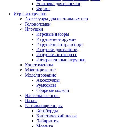
Упаковка для выпечки
Формы
Игры и игрушки
Аксессуары для настольных игр
Головоломки
Игрушки
Игровые наборы
Игрушечное оружие
Игрушечный транспорт
Игрушки для ванной
Игрушки-антистресс
Интерактивные игрушки
Конструкторы
Макетирование
Моделирование
Аксессуары
Румбоксы
Сборные модели
Настольные игры
Пазлы
Развивающие игры
Бизиборды
Кинетический песок
Лабиринты
Мозаика