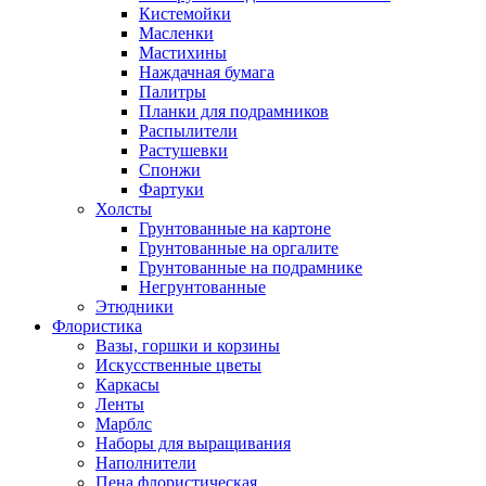
Кистемойки
Масленки
Мастихины
Наждачная бумага
Палитры
Планки для подрамников
Распылители
Растушевки
Спонжи
Фартуки
Холсты
Грунтованные на картоне
Грунтованные на оргалите
Грунтованные на подрамнике
Негрунтованные
Этюдники
Флористика
Вазы, горшки и корзины
Искусственные цветы
Каркасы
Ленты
Марблс
Наборы для выращивания
Наполнители
Пена флористическая