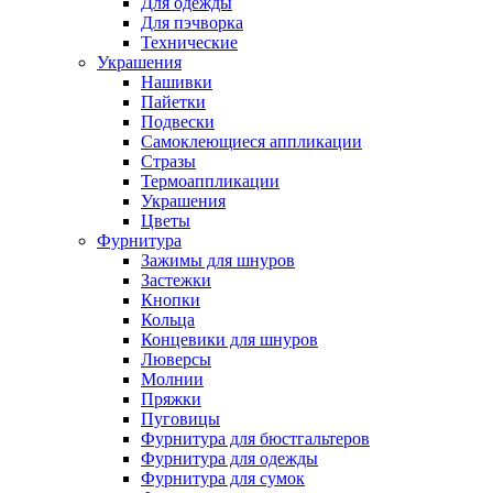
Для одежды
Для пэчворка
Технические
Украшения
Нашивки
Пайетки
Подвески
Самоклеющиеся аппликации
Стразы
Термоаппликации
Украшения
Цветы
Фурнитура
Зажимы для шнуров
Застежки
Кнопки
Кольца
Концевики для шнуров
Люверсы
Молнии
Пряжки
Пуговицы
Фурнитура для бюстгальтеров
Фурнитура для одежды
Фурнитура для сумок