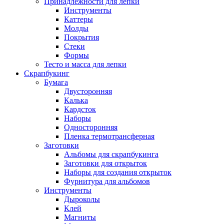
Принадлежности для лепки
Инструменты
Каттеры
Молды
Покрытия
Стеки
Формы
Тесто и масса для лепки
Скрапбукинг
Бумага
Двусторонняя
Калька
Кардсток
Наборы
Односторонняя
Пленка термотрансферная
Заготовки
Альбомы для скрапбукинга
Заготовки для открыток
Наборы для создания открыток
Фурнитура для альбомов
Инструменты
Дыроколы
Клей
Магниты