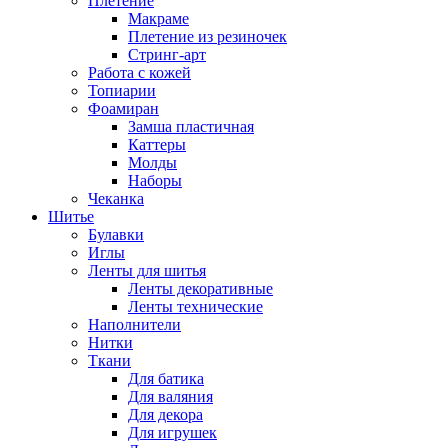
Плетение
Макраме
Плетение из резиночек
Стринг-арт
Работа с кожей
Топиарии
Фоамиран
Замша пластичная
Каттеры
Молды
Наборы
Чеканка
Шитье
Булавки
Иглы
Ленты для шитья
Ленты декоративные
Ленты технические
Наполнители
Нитки
Ткани
Для батика
Для валяния
Для декора
Для игрушек