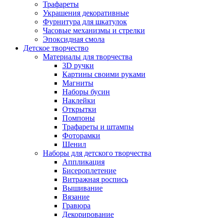
Трафареты
Украшения декоративные
Фурнитура для шкатулок
Часовые механизмы и стрелки
Эпоксидная смола
Детское творчество
Материалы для творчества
3D ручки
Картины своими руками
Магниты
Наборы бусин
Наклейки
Открытки
Помпоны
Трафареты и штампы
Фоторамки
Шенил
Наборы для детского творчества
Аппликация
Бисероплетение
Витражная роспись
Вышивание
Вязание
Гравюра
Декорирование