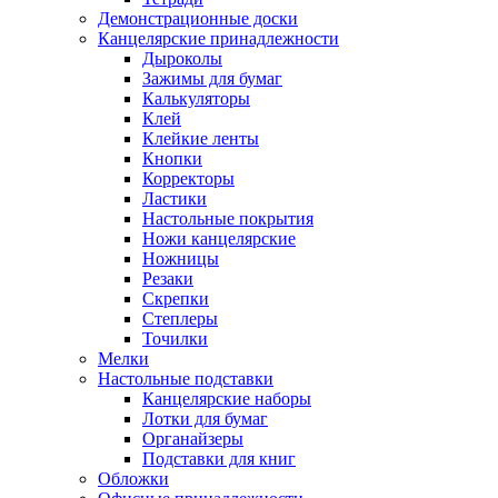
Демонстрационные доски
Канцелярские принадлежности
Дыроколы
Зажимы для бумаг
Калькуляторы
Клей
Клейкие ленты
Кнопки
Корректоры
Ластики
Настольные покрытия
Ножи канцелярские
Ножницы
Резаки
Скрепки
Степлеры
Точилки
Мелки
Настольные подставки
Канцелярские наборы
Лотки для бумаг
Органайзеры
Подставки для книг
Обложки