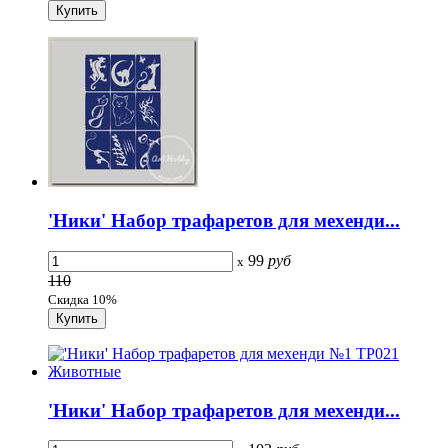
'Ники' Набор трафаретов для мехенди...
99
руб
x
110
Скидка 10%
'Ники' Набор трафаретов для мехенди...