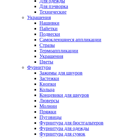
Для одежды
Для пэчворка
Технические
Украшения
Нашивки
Пайетки
Подвески
Самоклеющиеся аппликации
Стразы
Термоаппликации
Украшения
Цветы
Фурнитура
Зажимы для шнуров
Застежки
Кнопки
Кольца
Концевики для шнуров
Люверсы
Молнии
Пряжки
Пуговицы
Фурнитура для бюстгальтеров
Фурнитура для одежды
Фурнитура для сумок