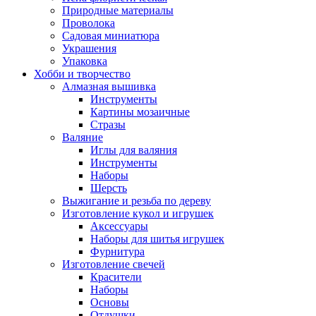
Природные материалы
Проволока
Садовая миниатюра
Украшения
Упаковка
Хобби и творчество
Алмазная вышивка
Инструменты
Картины мозаичные
Стразы
Валяние
Иглы для валяния
Инструменты
Наборы
Шерсть
Выжигание и резьба по дереву
Изготовление кукол и игрушек
Аксессуары
Наборы для шитья игрушек
Фурнитура
Изготовление свечей
Красители
Наборы
Основы
Отдушки