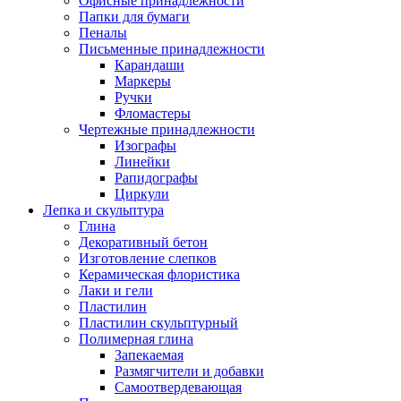
Офисные принадлежности
Папки для бумаги
Пеналы
Письменные принадлежности
Карандаши
Маркеры
Ручки
Фломастеры
Чертежные принадлежности
Изографы
Линейки
Рапидографы
Циркули
Лепка и скульптура
Глина
Декоративный бетон
Изготовление слепков
Керамическая флористика
Лаки и гели
Пластилин
Пластилин скульптурный
Полимерная глина
Запекаемая
Размягчители и добавки
Самоотвердевающая