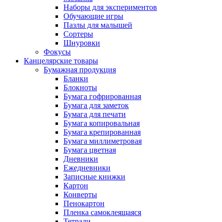
Наборы для экспериментов
Обучающие игры
Пазлы для малышей
Сортеры
Шнуровки
Фокусы
Канцелярские товары
Бумажная продукция
Бланки
Блокноты
Бумага гофрированная
Бумага для заметок
Бумага для печати
Бумага копировальная
Бумага крепированная
Бумага миллиметровая
Бумага цветная
Дневники
Ежедневники
Записные книжки
Картон
Конверты
Пенокартон
Пленка самоклеящаяся
Тетради