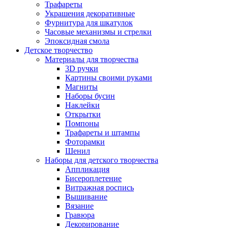
Трафареты
Украшения декоративные
Фурнитура для шкатулок
Часовые механизмы и стрелки
Эпоксидная смола
Детское творчество
Материалы для творчества
3D ручки
Картины своими руками
Магниты
Наборы бусин
Наклейки
Открытки
Помпоны
Трафареты и штампы
Фоторамки
Шенил
Наборы для детского творчества
Аппликация
Бисероплетение
Витражная роспись
Вышивание
Вязание
Гравюра
Декорирование