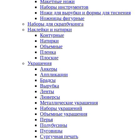
Макетные ножи
Наборы инструментов
Ножи для вырубки и формы для тиснения
Ножницы фигурные
Наборы для скрапбукинга
Наклейки и натирки
Контурные
Натирки
Объемные
Пленка
Плоские
Украшения
Анкеры
Аппликации
Брадсы
Вырубка
Ленты
Люверсы
Металлические украшения
Наборы украшений
Объемные украшения
Перья
Полубусины
Пуговицы
Сургучная печать