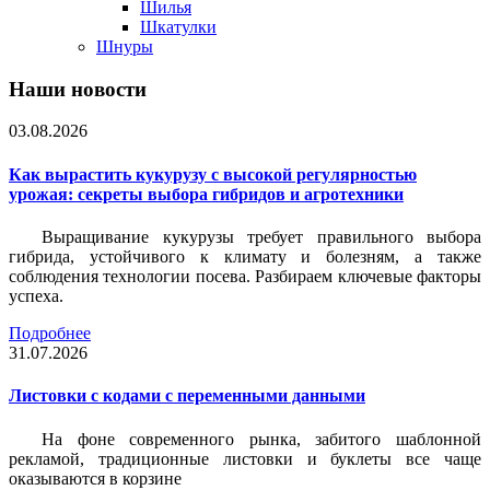
Шилья
Шкатулки
Шнуры
Наши новости
03.08.2026
Как вырастить кукурузу с высокой регулярностью
урожая: секреты выбора гибридов и агротехники
Выращивание кукурузы требует правильного выбора
гибрида, устойчивого к климату и болезням, а также
соблюдения технологии посева. Разбираем ключевые факторы
успеха.
Подробнее
31.07.2026
Листовки c кодами с переменными данными
На фоне современного рынка, забитого шаблонной
рекламой, традиционные листовки и буклеты все чаще
оказываются в корзине