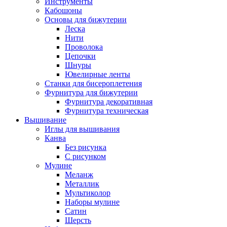
Инструменты
Кабошоны
Основы для бижутерии
Леска
Нити
Проволока
Цепочки
Шнуры
Ювелирные ленты
Станки для бисероплетения
Фурнитура для бижутерии
Фурнитура декоративная
Фурнитура техническая
Вышивание
Иглы для вышивания
Канва
Без рисунка
С рисунком
Мулине
Меланж
Металлик
Мультиколор
Наборы мулине
Сатин
Шерсть