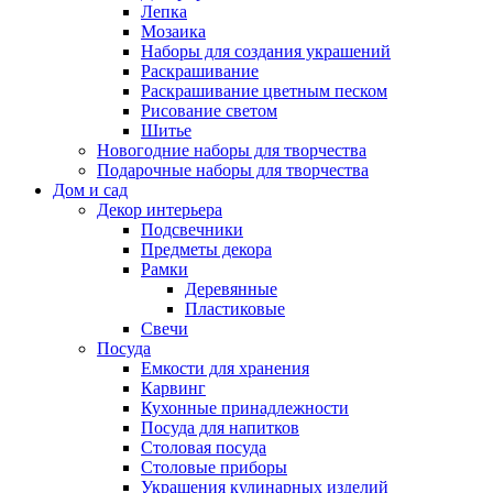
Лепка
Мозаика
Наборы для создания украшений
Раскрашивание
Раскрашивание цветным песком
Рисование светом
Шитье
Новогодние наборы для творчества
Подарочные наборы для творчества
Дом и сад
Декор интерьера
Подсвечники
Предметы декора
Рамки
Деревянные
Пластиковые
Свечи
Посуда
Емкости для хранения
Карвинг
Кухонные принадлежности
Посуда для напитков
Столовая посуда
Столовые приборы
Украшения кулинарных изделий