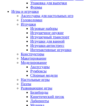
Упаковка для выпечки
Формы
Игры и игрушки
Аксессуары для настольных игр
Головоломки
Игрушки
Игровые наборы
Игрушечное оружие
Игрушечный транспорт
Игрушки для ванной
Игрушки-антистресс
Интерактивные игрушки
Конструкторы
Макетирование
Моделирование
Аксессуары
Румбоксы
Сборные модели
Настольные игры
Пазлы
Развивающие игры
Бизиборды
Кинетический песок
Лабиринты
Мозаика