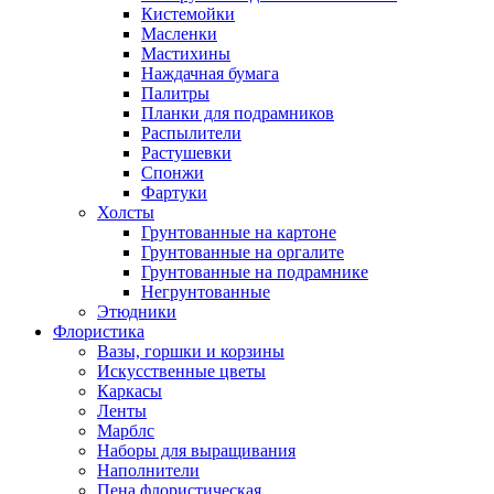
Кистемойки
Масленки
Мастихины
Наждачная бумага
Палитры
Планки для подрамников
Распылители
Растушевки
Спонжи
Фартуки
Холсты
Грунтованные на картоне
Грунтованные на оргалите
Грунтованные на подрамнике
Негрунтованные
Этюдники
Флористика
Вазы, горшки и корзины
Искусственные цветы
Каркасы
Ленты
Марблс
Наборы для выращивания
Наполнители
Пена флористическая