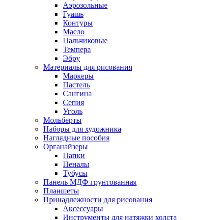
Аэрозольные
Гуашь
Контуры
Масло
Пальчиковые
Темпера
Эбру
Материалы для рисования
Маркеры
Пастель
Сангина
Сепия
Уголь
Мольберты
Наборы для художника
Наглядные пособия
Органайзеры
Папки
Пеналы
Тубусы
Панель МДФ грунтованная
Планшеты
Принадлежности для рисования
Аксессуары
Инструменты для натяжки холста