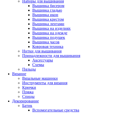
Наборы для вышивания
Вышивка бисером
Вышивка гладью
Вышивка икон
Вышивка крестом
Вышивка лентами
Вышивка на изделиях
Вышивка на одежде
Вышивка подушек
Вышивка часов
Ковровая техника
Нитки для вышивания
Принадлежности для вышивания
Аксессуары
Схемы
Пяльцы
Вязание
Вязальные машинки
Инструменты для вязания
Крючки
Пряжа
Спицы
Декорирование
Батик
Вспомогательные средства