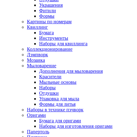
Украшения
Фитили
Формы
Картины по номерам
Квиллинг
Бумага
Инструменты
Наборы для квиллинга
Коллекционирование
Лэмпворк
Мозаика
Мыловарение
Дополнения для мыловарения
Красители
Мыльные основы
Наборы
Отдушки
Упаковка для мыла
Формы для литья
Наборы в технике пэчворк
Оригами
Бумага для оригами
Наборы для изготовления оригами
Папертоль