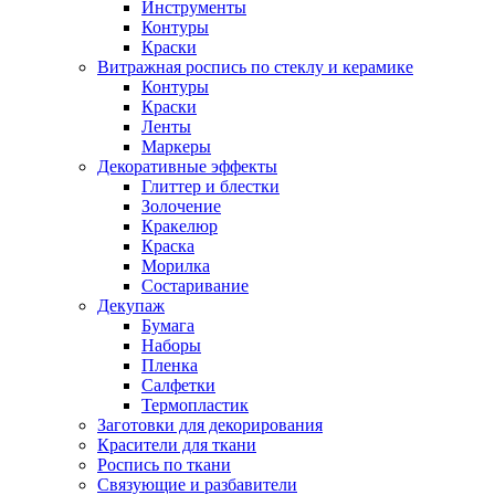
Инструменты
Контуры
Краски
Витражная роспись по стеклу и керамике
Контуры
Краски
Ленты
Маркеры
Декоративные эффекты
Глиттер и блестки
Золочение
Кракелюр
Краска
Морилка
Состаривание
Декупаж
Бумага
Наборы
Пленка
Салфетки
Термопластик
Заготовки для декорирования
Красители для ткани
Роспись по ткани
Связующие и разбавители