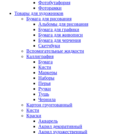
Фотобутафория
Фоторамки
Товары для художников
Бумага для рисования
Альбомы для рисования
Бумага для графики
Бумага для живописи
Бумага для черчения
Скетчбуки
Вспомогательные жидкости
Каллиграфия
Бумага
Кисти
Маркеры
Наборы
Перья
Ручки
Тушь
Чернила
Картон грунтованный
Кисти
Краски
Акварель
Акрил декоративный
Акрил художественный