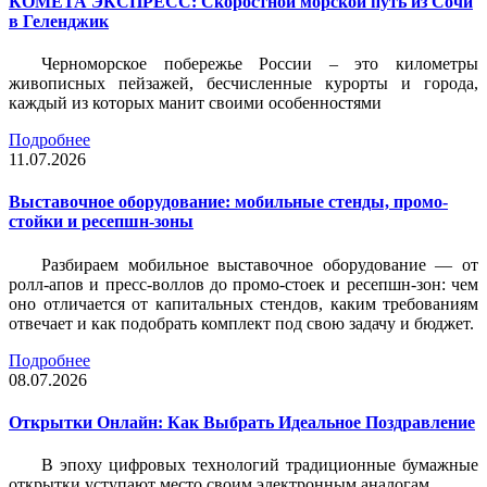
КОМЕТА ЭКСПРЕСС: Скоростной морской путь из Сочи
в Геленджик
Черноморское побережье России – это километры
живописных пейзажей, бесчисленные курорты и города,
каждый из которых манит своими особенностями
Подробнее
11.07.2026
Выставочное оборудование: мобильные стенды, промо-
стойки и ресепшн-зоны
Разбираем мобильное выставочное оборудование — от
ролл-апов и пресс-воллов до промо-стоек и ресепшн-зон: чем
оно отличается от капитальных стендов, каким требованиям
отвечает и как подобрать комплект под свою задачу и бюджет.
Подробнее
08.07.2026
Открытки Онлайн: Как Выбрать Идеальное Поздравление
В эпоху цифровых технологий традиционные бумажные
открытки уступают место своим электронным аналогам