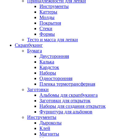
Принадлежности для лепки
Инструменты
Каттеры
Молды
Покрытия
Стеки
Формы
Тесто и масса для лепки
Скрапбукинг
Бумага
Двусторонняя
Калька
Кардсток
Наборы
Односторонняя
Пленка термотрансферная
Заготовки
Альбомы для скрапбукинга
Заготовки для открыток
Наборы для создания открыток
Фурнитура для альбомов
Инструменты
Дыроколы
Клей
Магниты