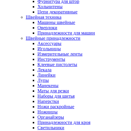
Фурнитура для штор
Хольнитены
Цепи декоративные
Швейная техника
Машины швейные
Оверлоки
Принадлежности для машин
Швейные принадлежности
Аксессуары
Игольницы
Измерительные ленты
Инструменты
Клеевые пистолеты
Лекала
Линейки
Лупы
Манекены
Маты для резки
Наборы для шитья
Наперстки
Ножи раскройные
Ножницы
Органайзеры
Принадлежности для кроя
Светильники