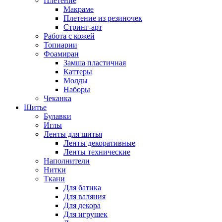
Плетение
Макраме
Плетение из резиночек
Стринг-арт
Работа с кожей
Топиарии
Фоамиран
Замша пластичная
Каттеры
Молды
Наборы
Чеканка
Шитье
Булавки
Иглы
Ленты для шитья
Ленты декоративные
Ленты технические
Наполнители
Нитки
Ткани
Для батика
Для валяния
Для декора
Для игрушек