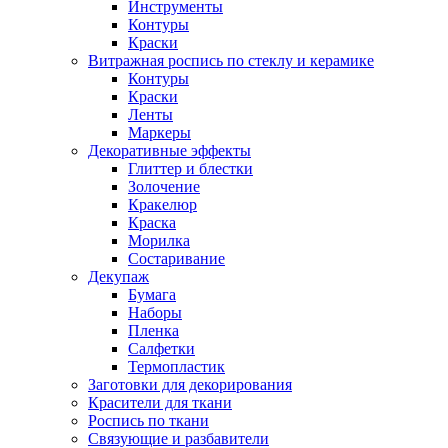
Инструменты
Контуры
Краски
Витражная роспись по стеклу и керамике
Контуры
Краски
Ленты
Маркеры
Декоративные эффекты
Глиттер и блестки
Золочение
Кракелюр
Краска
Морилка
Состаривание
Декупаж
Бумага
Наборы
Пленка
Салфетки
Термопластик
Заготовки для декорирования
Красители для ткани
Роспись по ткани
Связующие и разбавители