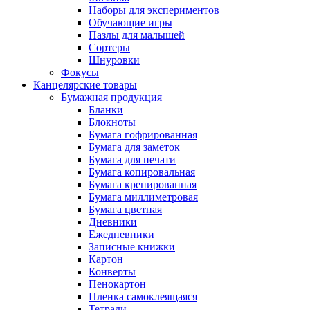
Наборы для экспериментов
Обучающие игры
Пазлы для малышей
Сортеры
Шнуровки
Фокусы
Канцелярские товары
Бумажная продукция
Бланки
Блокноты
Бумага гофрированная
Бумага для заметок
Бумага для печати
Бумага копировальная
Бумага крепированная
Бумага миллиметровая
Бумага цветная
Дневники
Ежедневники
Записные книжки
Картон
Конверты
Пенокартон
Пленка самоклеящаяся
Тетради