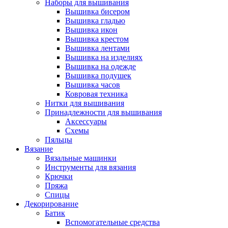
Наборы для вышивания
Вышивка бисером
Вышивка гладью
Вышивка икон
Вышивка крестом
Вышивка лентами
Вышивка на изделиях
Вышивка на одежде
Вышивка подушек
Вышивка часов
Ковровая техника
Нитки для вышивания
Принадлежности для вышивания
Аксессуары
Схемы
Пяльцы
Вязание
Вязальные машинки
Инструменты для вязания
Крючки
Пряжа
Спицы
Декорирование
Батик
Вспомогательные средства