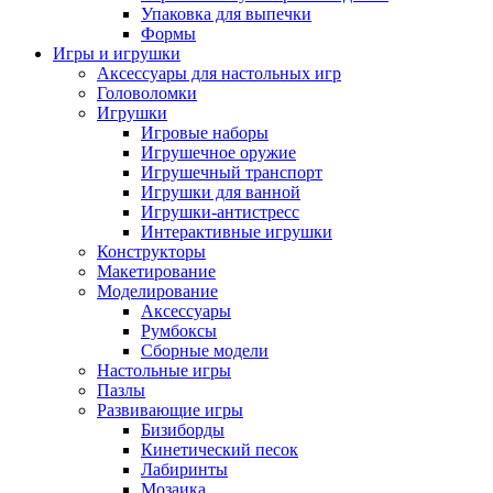
Упаковка для выпечки
Формы
Игры и игрушки
Аксессуары для настольных игр
Головоломки
Игрушки
Игровые наборы
Игрушечное оружие
Игрушечный транспорт
Игрушки для ванной
Игрушки-антистресс
Интерактивные игрушки
Конструкторы
Макетирование
Моделирование
Аксессуары
Румбоксы
Сборные модели
Настольные игры
Пазлы
Развивающие игры
Бизиборды
Кинетический песок
Лабиринты
Мозаика