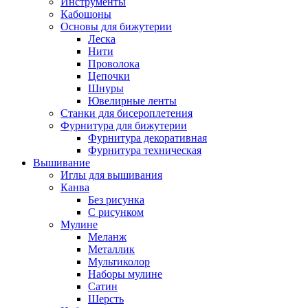
Инструменты
Кабошоны
Основы для бижутерии
Леска
Нити
Проволока
Цепочки
Шнуры
Ювелирные ленты
Станки для бисероплетения
Фурнитура для бижутерии
Фурнитура декоративная
Фурнитура техническая
Вышивание
Иглы для вышивания
Канва
Без рисунка
С рисунком
Мулине
Меланж
Металлик
Мультиколор
Наборы мулине
Сатин
Шерсть