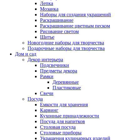
Лепка
Мозаика
Наборы для создания украшений
Раскрашивание
Раскрашивание цветным песком
Рисование светом
Шитье
Новогодние наборы для творчества
Подарочные наборы для творчества
Дом и сад
Декор интерьера
Подсвечники
Предметы декора
Рамки
Деревянные
Пластиковые
Свечи
Посуда
Емкости для хранения
Карвинг
Кухонные принадлежности
Посуда для напитков
Столовая посуда
Столовые приборы
Украшения кулинарных изделий