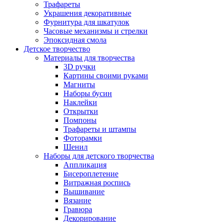
Трафареты
Украшения декоративные
Фурнитура для шкатулок
Часовые механизмы и стрелки
Эпоксидная смола
Детское творчество
Материалы для творчества
3D ручки
Картины своими руками
Магниты
Наборы бусин
Наклейки
Открытки
Помпоны
Трафареты и штампы
Фоторамки
Шенил
Наборы для детского творчества
Аппликация
Бисероплетение
Витражная роспись
Вышивание
Вязание
Гравюра
Декорирование