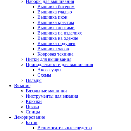
Наборы для вышивания
Вышивка бисером
Вышивка гладью
Вышивка икон
Вышивка крестом
Вышивка лентами
Вышивка на изделиях
Вышивка на одежде
Вышивка подушек
Вышивка часов
Ковровая техника
Нитки для вышивания
Принадлежности для вышивания
Аксессуары
Схемы
Пяльцы
Вязание
Вязальные машинки
Инструменты для вязания
Крючки
Пряжа
Спицы
Декорирование
Батик
Вспомогательные средства