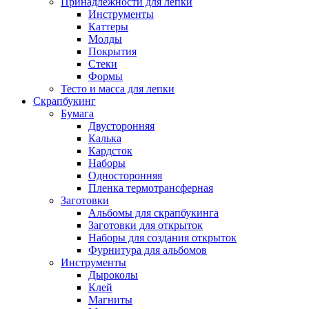
Принадлежности для лепки
Инструменты
Каттеры
Молды
Покрытия
Стеки
Формы
Тесто и масса для лепки
Скрапбукинг
Бумага
Двусторонняя
Калька
Кардсток
Наборы
Односторонняя
Пленка термотрансферная
Заготовки
Альбомы для скрапбукинга
Заготовки для открыток
Наборы для создания открыток
Фурнитура для альбомов
Инструменты
Дыроколы
Клей
Магниты