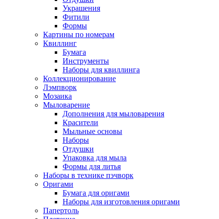
Украшения
Фитили
Формы
Картины по номерам
Квиллинг
Бумага
Инструменты
Наборы для квиллинга
Коллекционирование
Лэмпворк
Мозаика
Мыловарение
Дополнения для мыловарения
Красители
Мыльные основы
Наборы
Отдушки
Упаковка для мыла
Формы для литья
Наборы в технике пэчворк
Оригами
Бумага для оригами
Наборы для изготовления оригами
Папертоль