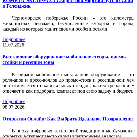
КОМЕТА ЭКСПРЕСС: Скоростной морской путь из Сочи
в Геленджик
Черноморское побережье России – это километры
живописных пейзажей, бесчисленные курорты и города,
каждый из которых манит своими особенностями
Подробнее
11.07.2026
Выставочное оборудование: мобильные стенды, промо-
стойки и ресепшн-зоны
Разбираем мобильное выставочное оборудование — от
ролл-апов и пресс-воллов до промо-стоек и ресепшн-зон: чем
оно отличается от капитальных стендов, каким требованиям
отвечает и как подобрать комплект под свою задачу и бюджет.
Подробнее
08.07.2026
Открытки Онлайн: Как Выбрать Идеальное Поздравление
В эпоху цифровых технологий традиционные бумажные
открытки уступают место своим электронным аналогам