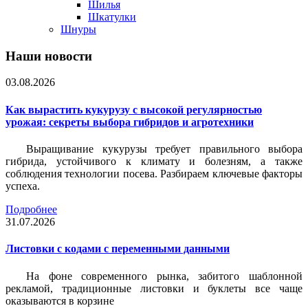
Шилья
Шкатулки
Шнуры
Наши новости
03.08.2026
Как вырастить кукурузу с высокой регулярностью
урожая: секреты выбора гибридов и агротехники
Выращивание кукурузы требует правильного выбора
гибрида, устойчивого к климату и болезням, а также
соблюдения технологии посева. Разбираем ключевые факторы
успеха.
Подробнее
31.07.2026
Листовки c кодами с переменными данными
На фоне современного рынка, забитого шаблонной
рекламой, традиционные листовки и буклеты все чаще
оказываются в корзине