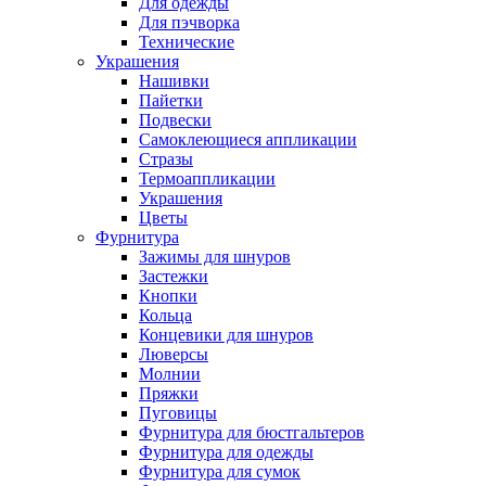
Для одежды
Для пэчворка
Технические
Украшения
Нашивки
Пайетки
Подвески
Самоклеющиеся аппликации
Стразы
Термоаппликации
Украшения
Цветы
Фурнитура
Зажимы для шнуров
Застежки
Кнопки
Кольца
Концевики для шнуров
Люверсы
Молнии
Пряжки
Пуговицы
Фурнитура для бюстгальтеров
Фурнитура для одежды
Фурнитура для сумок