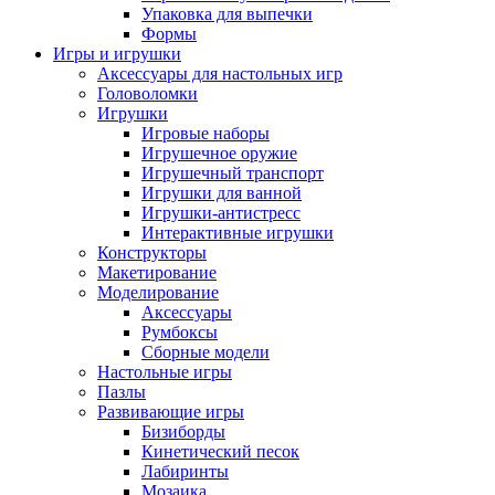
Упаковка для выпечки
Формы
Игры и игрушки
Аксессуары для настольных игр
Головоломки
Игрушки
Игровые наборы
Игрушечное оружие
Игрушечный транспорт
Игрушки для ванной
Игрушки-антистресс
Интерактивные игрушки
Конструкторы
Макетирование
Моделирование
Аксессуары
Румбоксы
Сборные модели
Настольные игры
Пазлы
Развивающие игры
Бизиборды
Кинетический песок
Лабиринты
Мозаика