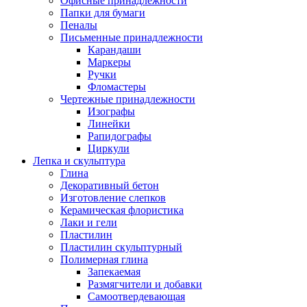
Офисные принадлежности
Папки для бумаги
Пеналы
Письменные принадлежности
Карандаши
Маркеры
Ручки
Фломастеры
Чертежные принадлежности
Изографы
Линейки
Рапидографы
Циркули
Лепка и скульптура
Глина
Декоративный бетон
Изготовление слепков
Керамическая флористика
Лаки и гели
Пластилин
Пластилин скульптурный
Полимерная глина
Запекаемая
Размягчители и добавки
Самоотвердевающая