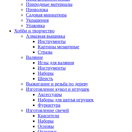
Природные материалы
Проволока
Садовая миниатюра
Украшения
Упаковка
Хобби и творчество
Алмазная вышивка
Инструменты
Картины мозаичные
Стразы
Валяние
Иглы для валяния
Инструменты
Наборы
Шерсть
Выжигание и резьба по дереву
Изготовление кукол и игрушек
Аксессуары
Наборы для шитья игрушек
Фурнитура
Изготовление свечей
Красители
Наборы
Основы
Отдушки