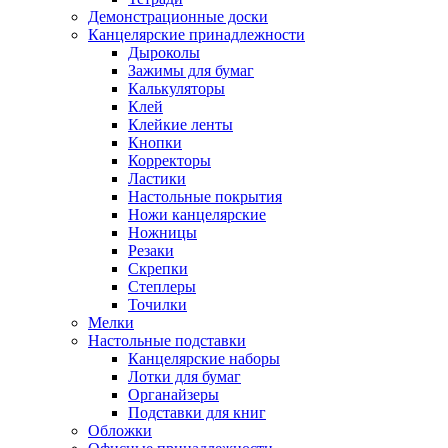
Демонстрационные доски
Канцелярские принадлежности
Дыроколы
Зажимы для бумаг
Калькуляторы
Клей
Клейкие ленты
Кнопки
Корректоры
Ластики
Настольные покрытия
Ножи канцелярские
Ножницы
Резаки
Скрепки
Степлеры
Точилки
Мелки
Настольные подставки
Канцелярские наборы
Лотки для бумаг
Органайзеры
Подставки для книг
Обложки