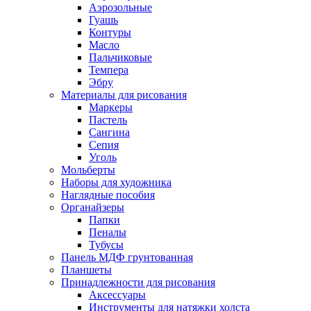
Аэрозольные
Гуашь
Контуры
Масло
Пальчиковые
Темпера
Эбру
Материалы для рисования
Маркеры
Пастель
Сангина
Сепия
Уголь
Мольберты
Наборы для художника
Наглядные пособия
Органайзеры
Папки
Пеналы
Тубусы
Панель МДФ грунтованная
Планшеты
Принадлежности для рисования
Аксессуары
Инструменты для натяжки холста