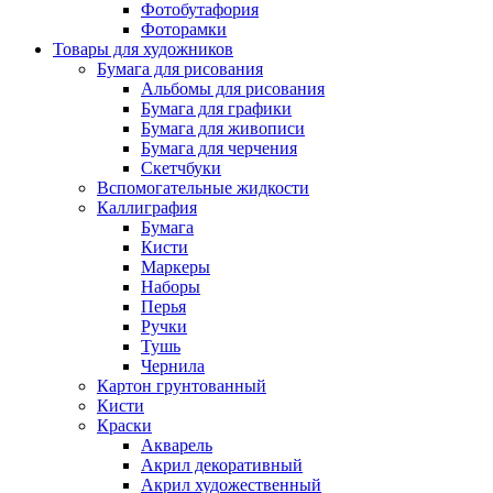
Фотобутафория
Фоторамки
Товары для художников
Бумага для рисования
Альбомы для рисования
Бумага для графики
Бумага для живописи
Бумага для черчения
Скетчбуки
Вспомогательные жидкости
Каллиграфия
Бумага
Кисти
Маркеры
Наборы
Перья
Ручки
Тушь
Чернила
Картон грунтованный
Кисти
Краски
Акварель
Акрил декоративный
Акрил художественный