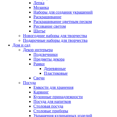
Лепка
Мозаика
Наборы для создания украшений
Раскрашивание
Раскрашивание цветным песком
Рисование светом
Шитье
Новогодние наборы для творчества
Подарочные наборы для творчества
Дом и сад
Декор интерьера
Подсвечники
Предметы декора
Рамки
Деревянные
Пластиковые
Свечи
Посуда
Емкости для хранения
Карвинг
Кухонные принадлежности
Посуда для напитков
Столовая посуда
Столовые приборы
Украшения кулинарных изделий