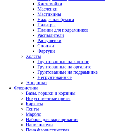
Кистемойки
Масленки
Мастихины
Наждачная бумага
Палитры
Планки для подрамников
Распылители
Растушевки
Спонжи
Фартуки
Холсты
Грунтованные на картоне
Грунтованные на оргалите
Грунтованные на подрамнике
Негрунтованные
Этюдники
Флористика
Вазы, горшки и корзины
Искусственные цветы
Каркасы
Ленты
Марблс
Наборы для выращивания
Наполнители
Пена флористическая