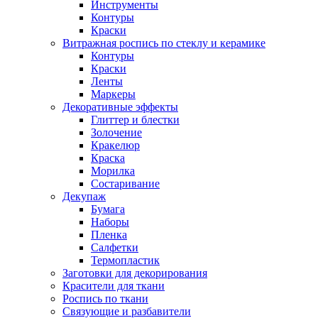
Инструменты
Контуры
Краски
Витражная роспись по стеклу и керамике
Контуры
Краски
Ленты
Маркеры
Декоративные эффекты
Глиттер и блестки
Золочение
Кракелюр
Краска
Морилка
Состаривание
Декупаж
Бумага
Наборы
Пленка
Салфетки
Термопластик
Заготовки для декорирования
Красители для ткани
Роспись по ткани
Связующие и разбавители