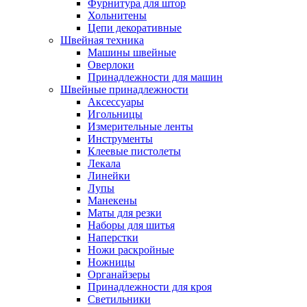
Фурнитура для штор
Хольнитены
Цепи декоративные
Швейная техника
Машины швейные
Оверлоки
Принадлежности для машин
Швейные принадлежности
Аксессуары
Игольницы
Измерительные ленты
Инструменты
Клеевые пистолеты
Лекала
Линейки
Лупы
Манекены
Маты для резки
Наборы для шитья
Наперстки
Ножи раскройные
Ножницы
Органайзеры
Принадлежности для кроя
Светильники