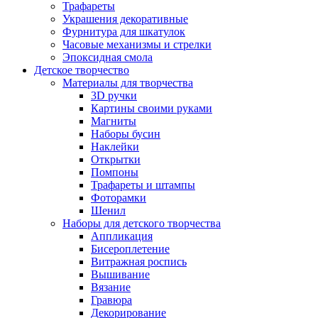
Трафареты
Украшения декоративные
Фурнитура для шкатулок
Часовые механизмы и стрелки
Эпоксидная смола
Детское творчество
Материалы для творчества
3D ручки
Картины своими руками
Магниты
Наборы бусин
Наклейки
Открытки
Помпоны
Трафареты и штампы
Фоторамки
Шенил
Наборы для детского творчества
Аппликация
Бисероплетение
Витражная роспись
Вышивание
Вязание
Гравюра
Декорирование