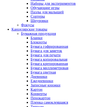
Наборы для экспериментов
Обучающие игры
Пазлы для малышей
Сортеры
Шнуровки
Фокусы
Канцелярские товары
Бумажная продукция
Бланки
Блокноты
Бумага гофрированная
Бумага для заметок
Бумага для печати
Бумага копировальная
Бумага крепированная
Бумага миллиметровая
Бумага цветная
Дневники
Ежедневники
Записные книжки
Картон
Конверты
Пенокартон
Пленка самоклеящаяся
Тетради