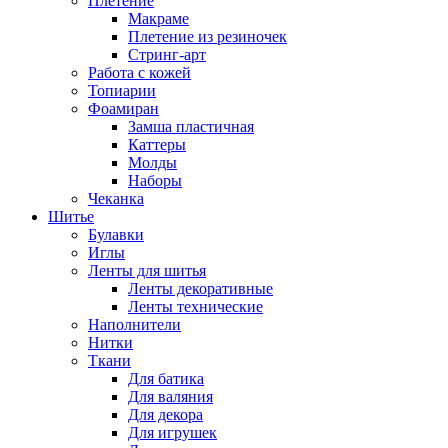
Плетение
Макраме
Плетение из резиночек
Стринг-арт
Работа с кожей
Топиарии
Фоамиран
Замша пластичная
Каттеры
Молды
Наборы
Чеканка
Шитье
Булавки
Иглы
Ленты для шитья
Ленты декоративные
Ленты технические
Наполнители
Нитки
Ткани
Для батика
Для валяния
Для декора
Для игрушек