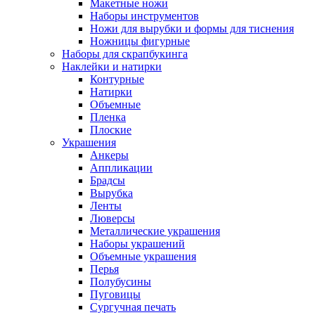
Макетные ножи
Наборы инструментов
Ножи для вырубки и формы для тиснения
Ножницы фигурные
Наборы для скрапбукинга
Наклейки и натирки
Контурные
Натирки
Объемные
Пленка
Плоские
Украшения
Анкеры
Аппликации
Брадсы
Вырубка
Ленты
Люверсы
Металлические украшения
Наборы украшений
Объемные украшения
Перья
Полубусины
Пуговицы
Сургучная печать