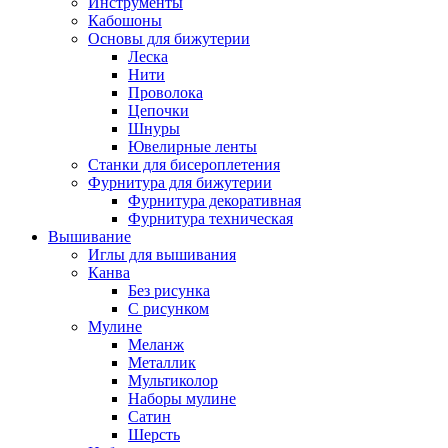
Инструменты
Кабошоны
Основы для бижутерии
Леска
Нити
Проволока
Цепочки
Шнуры
Ювелирные ленты
Станки для бисероплетения
Фурнитура для бижутерии
Фурнитура декоративная
Фурнитура техническая
Вышивание
Иглы для вышивания
Канва
Без рисунка
С рисунком
Мулине
Меланж
Металлик
Мультиколор
Наборы мулине
Сатин
Шерсть