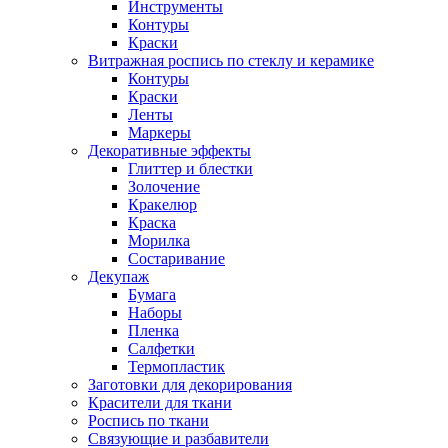
Инструменты
Контуры
Краски
Витражная роспись по стеклу и керамике
Контуры
Краски
Ленты
Маркеры
Декоративные эффекты
Глиттер и блестки
Золочение
Кракелюр
Краска
Морилка
Состаривание
Декупаж
Бумага
Наборы
Пленка
Салфетки
Термопластик
Заготовки для декорирования
Красители для ткани
Роспись по ткани
Связующие и разбавители