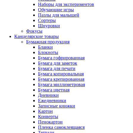
Наборы для экспериментов
Обучающие игры
Пазлы для малышей
Сортеры
Шнуровки
Фокусы
Канцелярские товары
Бумажная продукция
Бланки
Блокноты
Бумага гофрированная
Бумага для заметок
Бумага для печати
Бумага копировальная
Бумага крепированная
Бумага миллиметровая
Бумага цветная
Дневники
Ежедневники
Записные книжки
Картон
Конверты
Пенокартон
Пленка самоклеящаяся
Тетради