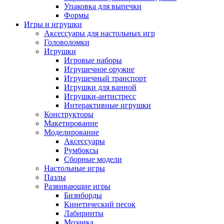
Упаковка для выпечки
Формы
Игры и игрушки
Аксессуары для настольных игр
Головоломки
Игрушки
Игровые наборы
Игрушечное оружие
Игрушечный транспорт
Игрушки для ванной
Игрушки-антистресс
Интерактивные игрушки
Конструкторы
Макетирование
Моделирование
Аксессуары
Румбоксы
Сборные модели
Настольные игры
Пазлы
Развивающие игры
Бизиборды
Кинетический песок
Лабиринты
Мозаика