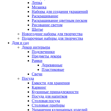
Лепка
Мозаика
Наборы для создания украшений
Раскрашивание
Раскрашивание цветным песком
Рисование светом
Шитье
Новогодние наборы для творчества
Подарочные наборы для творчества
Дом и сад
Декор интерьера
Подсвечники
Предметы декора
Рамки
Деревянные
Пластиковые
Свечи
Посуда
Емкости для хранения
Карвинг
Кухонные принадлежности
Посуда для напитков
Столовая посуда
Столовые приборы
Украшения кулинарных изделий