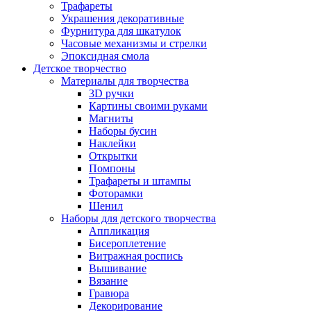
Трафареты
Украшения декоративные
Фурнитура для шкатулок
Часовые механизмы и стрелки
Эпоксидная смола
Детское творчество
Материалы для творчества
3D ручки
Картины своими руками
Магниты
Наборы бусин
Наклейки
Открытки
Помпоны
Трафареты и штампы
Фоторамки
Шенил
Наборы для детского творчества
Аппликация
Бисероплетение
Витражная роспись
Вышивание
Вязание
Гравюра
Декорирование