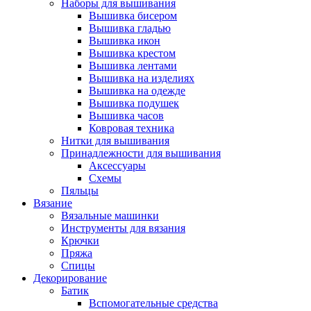
Наборы для вышивания
Вышивка бисером
Вышивка гладью
Вышивка икон
Вышивка крестом
Вышивка лентами
Вышивка на изделиях
Вышивка на одежде
Вышивка подушек
Вышивка часов
Ковровая техника
Нитки для вышивания
Принадлежности для вышивания
Аксессуары
Схемы
Пяльцы
Вязание
Вязальные машинки
Инструменты для вязания
Крючки
Пряжа
Спицы
Декорирование
Батик
Вспомогательные средства