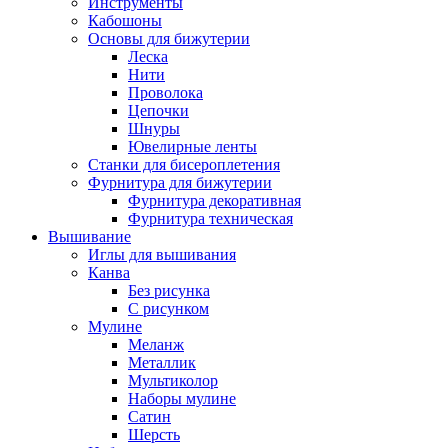
Инструменты
Кабошоны
Основы для бижутерии
Леска
Нити
Проволока
Цепочки
Шнуры
Ювелирные ленты
Станки для бисероплетения
Фурнитура для бижутерии
Фурнитура декоративная
Фурнитура техническая
Вышивание
Иглы для вышивания
Канва
Без рисунка
С рисунком
Мулине
Меланж
Металлик
Мультиколор
Наборы мулине
Сатин
Шерсть