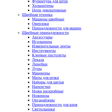
Фурнитура для штор
Хольнитены
Цепи декоративные
Швейная техника
Машины швейные
Оверлоки
Принадлежности для машин
Швейные принадлежности
Аксессуары
Игольницы
Измерительные ленты
Инструменты
Клеевые пистолеты
Лекала
Линейки
Лупы
Манекены
Маты для резки
Наборы для шитья
Наперстки
Ножи раскройные
Ножницы
Органайзеры
Принадлежности для кроя
Светильники