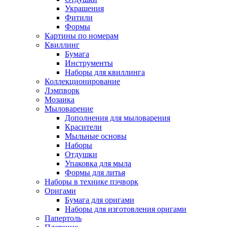
Украшения
Фитили
Формы
Картины по номерам
Квиллинг
Бумага
Инструменты
Наборы для квиллинга
Коллекционирование
Лэмпворк
Мозаика
Мыловарение
Дополнения для мыловарения
Красители
Мыльные основы
Наборы
Отдушки
Упаковка для мыла
Формы для литья
Наборы в технике пэчворк
Оригами
Бумага для оригами
Наборы для изготовления оригами
Папертоль