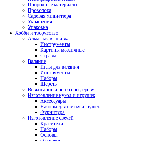
Природные материалы
Проволока
Садовая миниатюра
Украшения
Упаковка
Хобби и творчество
Алмазная вышивка
Инструменты
Картины мозаичные
Стразы
Валяние
Иглы для валяния
Инструменты
Наборы
Шерсть
Выжигание и резьба по дереву
Изготовление кукол и игрушек
Аксессуары
Наборы для шитья игрушек
Фурнитура
Изготовление свечей
Красители
Наборы
Основы
Отдушки