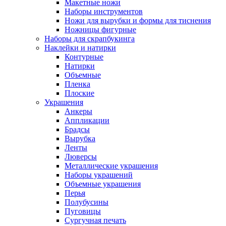
Макетные ножи
Наборы инструментов
Ножи для вырубки и формы для тиснения
Ножницы фигурные
Наборы для скрапбукинга
Наклейки и натирки
Контурные
Натирки
Объемные
Пленка
Плоские
Украшения
Анкеры
Аппликации
Брадсы
Вырубка
Ленты
Люверсы
Металлические украшения
Наборы украшений
Объемные украшения
Перья
Полубусины
Пуговицы
Сургучная печать