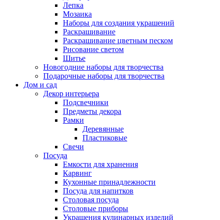
Лепка
Мозаика
Наборы для создания украшений
Раскрашивание
Раскрашивание цветным песком
Рисование светом
Шитье
Новогодние наборы для творчества
Подарочные наборы для творчества
Дом и сад
Декор интерьера
Подсвечники
Предметы декора
Рамки
Деревянные
Пластиковые
Свечи
Посуда
Емкости для хранения
Карвинг
Кухонные принадлежности
Посуда для напитков
Столовая посуда
Столовые приборы
Украшения кулинарных изделий