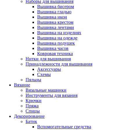
Наборы для вышивания
Вышивка бисером
Вышивка гладью
Вышивка икон
Вышивка крестом
Вышивка лентами
Вышивка на изделиях
Вышивка на одежде
Вышивка подушек
Вышивка часов
Ковровая техника
Нитки для вышивания
Принадлежности для вышивания
Аксессуары
Схемы
Пяльцы
Вязание
Вязальные машинки
Инструменты для вязания
Крючки
Пряжа
Спицы
Декорирование
Батик
Вспомогательные средства