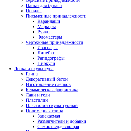
Офисные принадлежности
Папки для бумаги
Пеналы
Письменные принадлежности
Карандаши
Маркеры
Ручки
Фломастеры
Чертежные принадлежности
Изографы
Линейки
Рапидографы
Циркули
Лепка и скульптура
Глина
Декоративный бетон
Изготовление слепков
Керамическая флористика
Лаки и гели
Пластилин
Пластилин скульптурный
Полимерная глина
Запекаемая
Размягчители и добавки
Самоотвердевающая