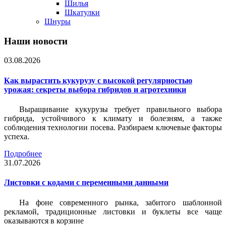
Шилья
Шкатулки
Шнуры
Наши новости
03.08.2026
Как вырастить кукурузу с высокой регулярностью
урожая: секреты выбора гибридов и агротехники
Выращивание кукурузы требует правильного выбора
гибрида, устойчивого к климату и болезням, а также
соблюдения технологии посева. Разбираем ключевые факторы
успеха.
Подробнее
31.07.2026
Листовки c кодами с переменными данными
На фоне современного рынка, забитого шаблонной
рекламой, традиционные листовки и буклеты все чаще
оказываются в корзине