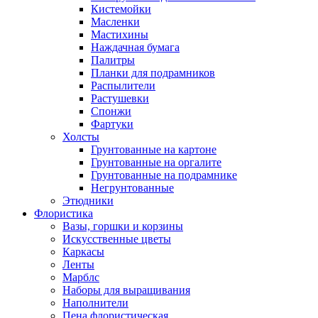
Кистемойки
Масленки
Мастихины
Наждачная бумага
Палитры
Планки для подрамников
Распылители
Растушевки
Спонжи
Фартуки
Холсты
Грунтованные на картоне
Грунтованные на оргалите
Грунтованные на подрамнике
Негрунтованные
Этюдники
Флористика
Вазы, горшки и корзины
Искусственные цветы
Каркасы
Ленты
Марблс
Наборы для выращивания
Наполнители
Пена флористическая