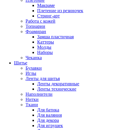
Плетение
Макраме
Плетение из резиночек
Стринг-арт
Работа с кожей
Топиарии
Фоамиран
Замша пластичная
Каттеры
Молды
Наборы
Чеканка
Шитье
Булавки
Иглы
Ленты для шитья
Ленты декоративные
Ленты технические
Наполнители
Нитки
Ткани
Для батика
Для валяния
Для декора
Для игрушек