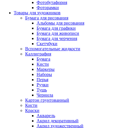
Фотобутафория
Фоторамки
Товары для художников
Бумага для рисования
Альбомы для рисования
Бумага для графики
Бумага для живописи
Бумага для черчения
Скетчбуки
Вспомогательные жидкости
Каллиграфия
Бумага
Кисти
Маркеры
Наборы
Перья
Ручки
Тушь
Чернила
Картон грунтованный
Кисти
Краски
Акварель
Акрил декоративный
Акрил художественный