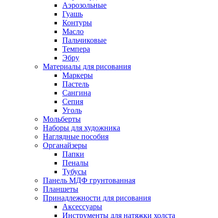
Аэрозольные
Гуашь
Контуры
Масло
Пальчиковые
Темпера
Эбру
Материалы для рисования
Маркеры
Пастель
Сангина
Сепия
Уголь
Мольберты
Наборы для художника
Наглядные пособия
Органайзеры
Папки
Пеналы
Тубусы
Панель МДФ грунтованная
Планшеты
Принадлежности для рисования
Аксессуары
Инструменты для натяжки холста