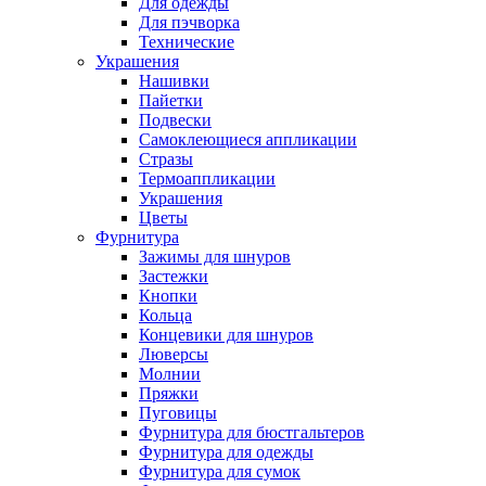
Для одежды
Для пэчворка
Технические
Украшения
Нашивки
Пайетки
Подвески
Самоклеющиеся аппликации
Стразы
Термоаппликации
Украшения
Цветы
Фурнитура
Зажимы для шнуров
Застежки
Кнопки
Кольца
Концевики для шнуров
Люверсы
Молнии
Пряжки
Пуговицы
Фурнитура для бюстгальтеров
Фурнитура для одежды
Фурнитура для сумок