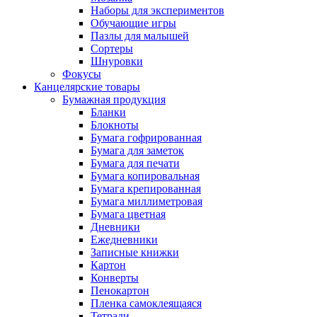
Наборы для экспериментов
Обучающие игры
Пазлы для малышей
Сортеры
Шнуровки
Фокусы
Канцелярские товары
Бумажная продукция
Бланки
Блокноты
Бумага гофрированная
Бумага для заметок
Бумага для печати
Бумага копировальная
Бумага крепированная
Бумага миллиметровая
Бумага цветная
Дневники
Ежедневники
Записные книжки
Картон
Конверты
Пенокартон
Пленка самоклеящаяся
Тетради