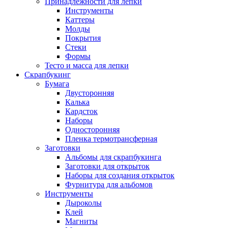
Принадлежности для лепки
Инструменты
Каттеры
Молды
Покрытия
Стеки
Формы
Тесто и масса для лепки
Скрапбукинг
Бумага
Двусторонняя
Калька
Кардсток
Наборы
Односторонняя
Пленка термотрансферная
Заготовки
Альбомы для скрапбукинга
Заготовки для открыток
Наборы для создания открыток
Фурнитура для альбомов
Инструменты
Дыроколы
Клей
Магниты