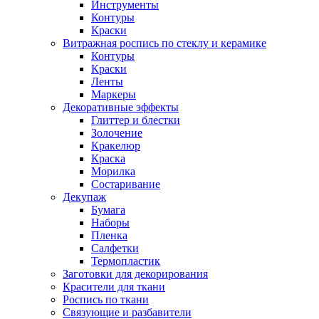
Инструменты
Контуры
Краски
Витражная роспись по стеклу и керамике
Контуры
Краски
Ленты
Маркеры
Декоративные эффекты
Глиттер и блестки
Золочение
Кракелюр
Краска
Морилка
Состаривание
Декупаж
Бумага
Наборы
Пленка
Салфетки
Термопластик
Заготовки для декорирования
Красители для ткани
Роспись по ткани
Связующие и разбавители