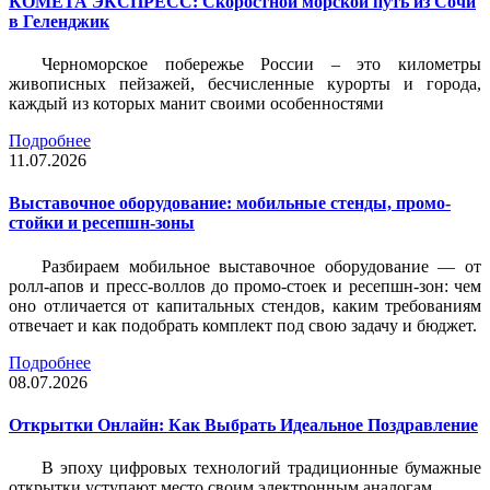
КОМЕТА ЭКСПРЕСС: Скоростной морской путь из Сочи
в Геленджик
Черноморское побережье России – это километры
живописных пейзажей, бесчисленные курорты и города,
каждый из которых манит своими особенностями
Подробнее
11.07.2026
Выставочное оборудование: мобильные стенды, промо-
стойки и ресепшн-зоны
Разбираем мобильное выставочное оборудование — от
ролл-апов и пресс-воллов до промо-стоек и ресепшн-зон: чем
оно отличается от капитальных стендов, каким требованиям
отвечает и как подобрать комплект под свою задачу и бюджет.
Подробнее
08.07.2026
Открытки Онлайн: Как Выбрать Идеальное Поздравление
В эпоху цифровых технологий традиционные бумажные
открытки уступают место своим электронным аналогам