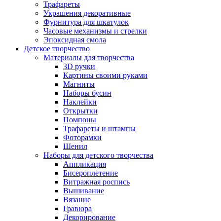
Трафареты
Украшения декоративные
Фурнитура для шкатулок
Часовые механизмы и стрелки
Эпоксидная смола
Детское творчество
Материалы для творчества
3D ручки
Картины своими руками
Магниты
Наборы бусин
Наклейки
Открытки
Помпоны
Трафареты и штампы
Фоторамки
Шенил
Наборы для детского творчества
Аппликация
Бисероплетение
Витражная роспись
Вышивание
Вязание
Гравюра
Декорирование