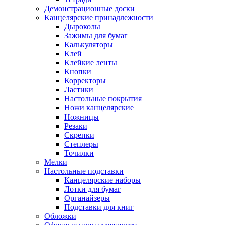
Демонстрационные доски
Канцелярские принадлежности
Дыроколы
Зажимы для бумаг
Калькуляторы
Клей
Клейкие ленты
Кнопки
Корректоры
Ластики
Настольные покрытия
Ножи канцелярские
Ножницы
Резаки
Скрепки
Степлеры
Точилки
Мелки
Настольные подставки
Канцелярские наборы
Лотки для бумаг
Органайзеры
Подставки для книг
Обложки