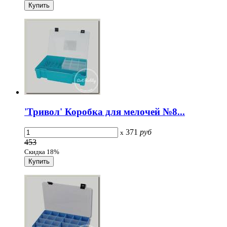
'Тривол' Коробка для мелочей №8...
371
руб
x
453
Скидка 18%