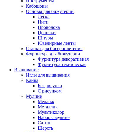
Инструменты
Кабошоны
Основы для бижутерии
Леска
Нити
Проволока
Цепочки
Шнуры
Ювелирные ленты
Станки для бисероплетения
Фурнитура для бижутерии
Фурнитура декоративная
Фурнитура техническая
Вышивание
Иглы для вышивания
Канва
Без рисунка
С рисунком
Мулине
Меланж
Металлик
Мультиколор
Наборы мулине
Сатин
Шерсть