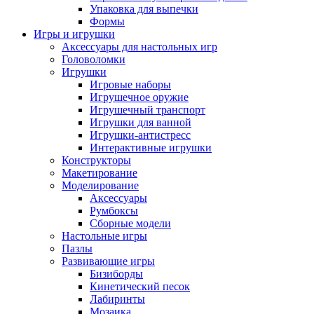
Упаковка для выпечки
Формы
Игры и игрушки
Аксессуары для настольных игр
Головоломки
Игрушки
Игровые наборы
Игрушечное оружие
Игрушечный транспорт
Игрушки для ванной
Игрушки-антистресс
Интерактивные игрушки
Конструкторы
Макетирование
Моделирование
Аксессуары
Румбоксы
Сборные модели
Настольные игры
Пазлы
Развивающие игры
Бизиборды
Кинетический песок
Лабиринты
Мозаика