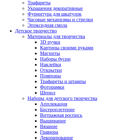
Трафареты
Украшения декоративные
Фурнитура для шкатулок
Часовые механизмы и стрелки
Эпоксидная смола
Детское творчество
Материалы для творчества
3D ручки
Картины своими руками
Магниты
Наборы бусин
Наклейки
Открытки
Помпоны
Трафареты и штампы
Фоторамки
Шенил
Наборы для детского творчества
Аппликация
Бисероплетение
Витражная роспись
Вышивание
Вязание
Гравюра
Декорирование