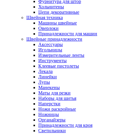
Фурнитура для штор
Хольнитены
Цепи декоративные
Швейная техника
Машины швейные
Оверлоки
Принадлежности для машин
Швейные принадлежности
Аксессуары
Игольницы
Измерительные ленты
Инструменты
Клеевые пистолеты
Лекала
Линейки
Лупы
Манекены
Маты для резки
Наборы для шитья
Наперстки
Ножи раскройные
Ножницы
Органайзеры
Принадлежности для кроя
Светильники