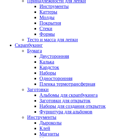
Принадлежности для лепки
Инструменты
Каттеры
Молды
Покрытия
Стеки
Формы
Тесто и масса для лепки
Скрапбукинг
Бумага
Двусторонняя
Калька
Кардсток
Наборы
Односторонняя
Пленка термотрансферная
Заготовки
Альбомы для скрапбукинга
Заготовки для открыток
Наборы для создания открыток
Фурнитура для альбомов
Инструменты
Дыроколы
Клей
Магниты