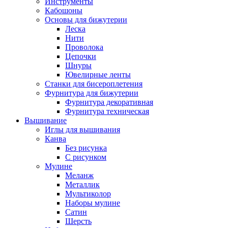
Инструменты
Кабошоны
Основы для бижутерии
Леска
Нити
Проволока
Цепочки
Шнуры
Ювелирные ленты
Станки для бисероплетения
Фурнитура для бижутерии
Фурнитура декоративная
Фурнитура техническая
Вышивание
Иглы для вышивания
Канва
Без рисунка
С рисунком
Мулине
Меланж
Металлик
Мультиколор
Наборы мулине
Сатин
Шерсть