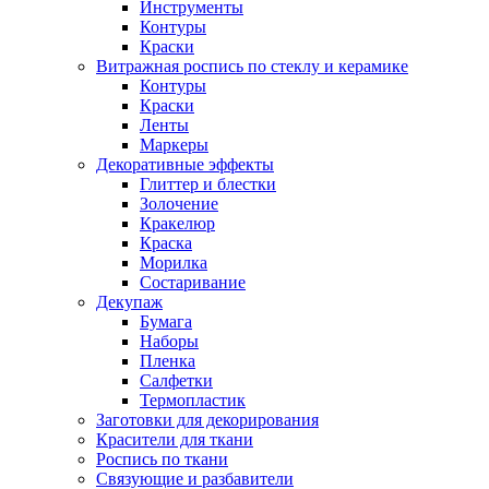
Инструменты
Контуры
Краски
Витражная роспись по стеклу и керамике
Контуры
Краски
Ленты
Маркеры
Декоративные эффекты
Глиттер и блестки
Золочение
Кракелюр
Краска
Морилка
Состаривание
Декупаж
Бумага
Наборы
Пленка
Салфетки
Термопластик
Заготовки для декорирования
Красители для ткани
Роспись по ткани
Связующие и разбавители