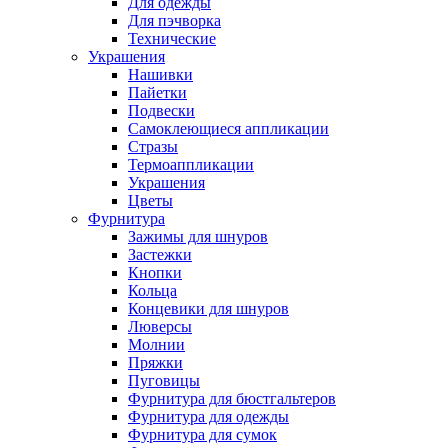
Для одежды
Для пэчворка
Технические
Украшения
Нашивки
Пайетки
Подвески
Самоклеющиеся аппликации
Стразы
Термоаппликации
Украшения
Цветы
Фурнитура
Зажимы для шнуров
Застежки
Кнопки
Кольца
Концевики для шнуров
Люверсы
Молнии
Пряжки
Пуговицы
Фурнитура для бюстгальтеров
Фурнитура для одежды
Фурнитура для сумок