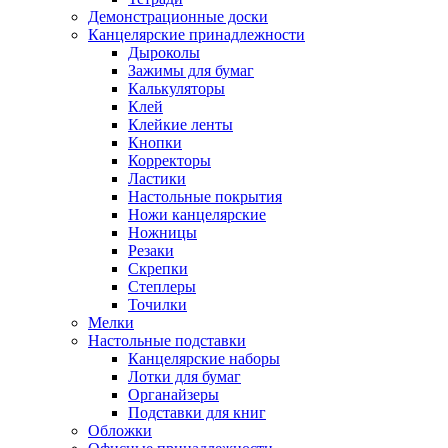
Демонстрационные доски
Канцелярские принадлежности
Дыроколы
Зажимы для бумаг
Калькуляторы
Клей
Клейкие ленты
Кнопки
Корректоры
Ластики
Настольные покрытия
Ножи канцелярские
Ножницы
Резаки
Скрепки
Степлеры
Точилки
Мелки
Настольные подставки
Канцелярские наборы
Лотки для бумаг
Органайзеры
Подставки для книг
Обложки