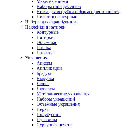
Макетные ножи
Наборы инструментов
Ножи для вырубки и формы для тиснения
Ножницы фигурные
Наборы для скрапбукинга
Наклейки и натирки
Контурные
Натирки
Объемные
Пленка
Плоские
Украшения
Анкеры
Аппликации
Брадсы
Вырубка
Ленты
Люверсы
Металлические украшения
Наборы украшений
Объемные украшения
Перья
Полубусины
Пуговицы
Сургучная печать