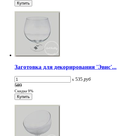
Заготовка для декорирования 'Эвис'...
535
руб
x
589
Скидка 9%