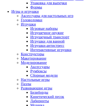
Упаковка для выпечки
Формы
Игры и игрушки
Аксессуары для настольных игр
Головоломки
Игрушки
Игровые наборы
Игрушечное оружие
Игрушечный транспорт
Игрушки для ванной
Игрушки-антистресс
Интерактивные игрушки
Конструкторы
Макетирование
Моделирование
Аксессуары
Румбоксы
Сборные модели
Настольные игры
Пазлы
Развивающие игры
Бизиборды
Кинетический песок
Лабиринты
Мозаика