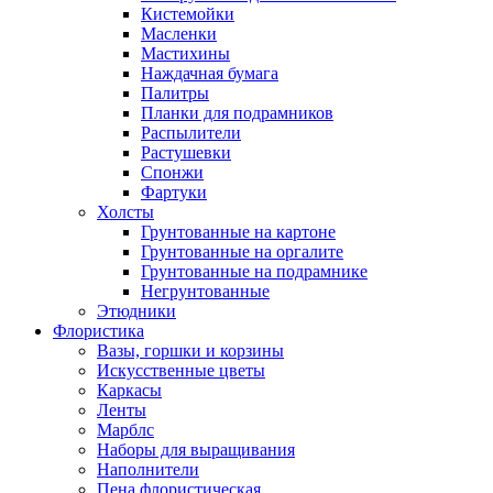
Кистемойки
Масленки
Мастихины
Наждачная бумага
Палитры
Планки для подрамников
Распылители
Растушевки
Спонжи
Фартуки
Холсты
Грунтованные на картоне
Грунтованные на оргалите
Грунтованные на подрамнике
Негрунтованные
Этюдники
Флористика
Вазы, горшки и корзины
Искусственные цветы
Каркасы
Ленты
Марблс
Наборы для выращивания
Наполнители
Пена флористическая