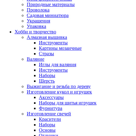
Природные материалы
Проволока
Садовая миниатюра
Украшения
Упаковка
Хобби и творчество
Алмазная вышивка
Инструменты
Картины мозаичные
Стразы
Валяние
Иглы для валяния
Инструменты
Наборы
Шерсть
Выжигание и резьба по дереву
Изготовление кукол и игрушек
Аксессуары
Наборы для шитья игрушек
Фурнитура
Изготовление свечей
Красители
Наборы
Основы
Отдушки