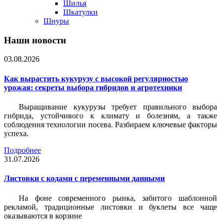
Шилья
Шкатулки
Шнуры
Наши новости
03.08.2026
Как вырастить кукурузу с высокой регулярностью
урожая: секреты выбора гибридов и агротехники
Выращивание кукурузы требует правильного выбора
гибрида, устойчивого к климату и болезням, а также
соблюдения технологии посева. Разбираем ключевые факторы
успеха.
Подробнее
31.07.2026
Листовки c кодами с переменными данными
На фоне современного рынка, забитого шаблонной
рекламой, традиционные листовки и буклеты все чаще
оказываются в корзине