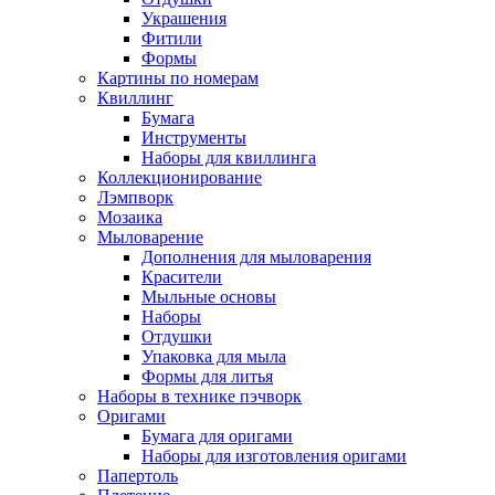
Украшения
Фитили
Формы
Картины по номерам
Квиллинг
Бумага
Инструменты
Наборы для квиллинга
Коллекционирование
Лэмпворк
Мозаика
Мыловарение
Дополнения для мыловарения
Красители
Мыльные основы
Наборы
Отдушки
Упаковка для мыла
Формы для литья
Наборы в технике пэчворк
Оригами
Бумага для оригами
Наборы для изготовления оригами
Папертоль