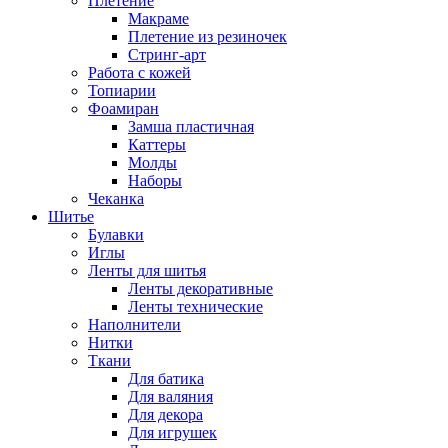
Плетение
Макраме
Плетение из резиночек
Стринг-арт
Работа с кожей
Топиарии
Фоамиран
Замша пластичная
Каттеры
Молды
Наборы
Чеканка
Шитье
Булавки
Иглы
Ленты для шитья
Ленты декоративные
Ленты технические
Наполнители
Нитки
Ткани
Для батика
Для валяния
Для декора
Для игрушек