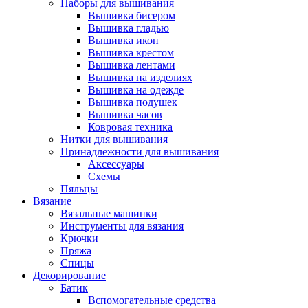
Наборы для вышивания
Вышивка бисером
Вышивка гладью
Вышивка икон
Вышивка крестом
Вышивка лентами
Вышивка на изделиях
Вышивка на одежде
Вышивка подушек
Вышивка часов
Ковровая техника
Нитки для вышивания
Принадлежности для вышивания
Аксессуары
Схемы
Пяльцы
Вязание
Вязальные машинки
Инструменты для вязания
Крючки
Пряжа
Спицы
Декорирование
Батик
Вспомогательные средства