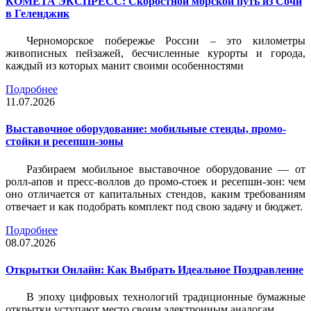
КОМЕТА ЭКСПРЕСС: Скоростной морской путь из Сочи
в Геленджик
Черноморское побережье России – это километры
живописных пейзажей, бесчисленные курорты и города,
каждый из которых манит своими особенностями
Подробнее
11.07.2026
Выставочное оборудование: мобильные стенды, промо-
стойки и ресепшн-зоны
Разбираем мобильное выставочное оборудование — от
ролл-апов и пресс-воллов до промо-стоек и ресепшн-зон: чем
оно отличается от капитальных стендов, каким требованиям
отвечает и как подобрать комплект под свою задачу и бюджет.
Подробнее
08.07.2026
Открытки Онлайн: Как Выбрать Идеальное Поздравление
В эпоху цифровых технологий традиционные бумажные
открытки уступают место своим электронным аналогам