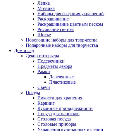
Лепка
Мозаика
Наборы для создания украшений
Раскрашивание
Раскрашивание цветным песком
Рисование светом
Шитье
Новогодние наборы для творчества
Подарочные наборы для творчества
Дом и сад
Декор интерьера
Подсвечники
Предметы декора
Рамки
Деревянные
Пластиковые
Свечи
Посуда
Емкости для хранения
Карвинг
Кухонные принадлежности
Посуда для напитков
Столовая посуда
Столовые приборы
Украшения кулинарных изделий