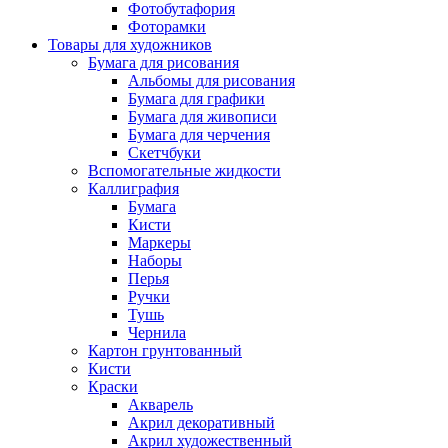
Фотобутафория
Фоторамки
Товары для художников
Бумага для рисования
Альбомы для рисования
Бумага для графики
Бумага для живописи
Бумага для черчения
Скетчбуки
Вспомогательные жидкости
Каллиграфия
Бумага
Кисти
Маркеры
Наборы
Перья
Ручки
Тушь
Чернила
Картон грунтованный
Кисти
Краски
Акварель
Акрил декоративный
Акрил художественный