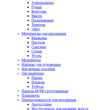
Аэрозольные
Гуашь
Контуры
Масло
Пальчиковые
Темпера
Эбру
Материалы для рисования
Маркеры
Пастель
Сангина
Сепия
Уголь
Мольберты
Наборы для художника
Наглядные пособия
Органайзеры
Папки
Пеналы
Тубусы
Панель МДФ грунтованная
Планшеты
Принадлежности для рисования
Аксессуары
Инструменты для натяжки холста