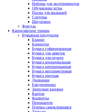
Наборы для экспериментов
Обучающие игры
Пазлы для малышей
Сортеры
Шнуровки
Фокусы
Канцелярские товары
Бумажная продукция
Бланки
Блокноты
Бумага гофрированная
Бумага для заметок
Бумага для печати
Бумага копировальная
Бумага крепированная
Бумага миллиметровая
Бумага цветная
Дневники
Ежедневники
Записные книжки
Картон
Конверты
Пенокартон
Пленка самоклеящаяся
Тетради