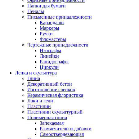
Офисные принадлежности
Папки для бумаги
Пеналы
Письменные принадлежности
Карандаши
Маркеры
Ручки
Фломастеры
Чертежные принадлежности
Изографы
Линейки
Рапидографы
Циркули
Лепка и скульптура
Глина
Декоративный бетон
Изготовление слепков
Керамическая флористика
Лаки и гели
Пластилин
Пластилин скульптурный
Полимерная глина
Запекаемая
Размягчители и добавки
Самоотвердевающая