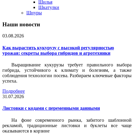
Шилья
Шкатулки
Шнуры
Наши новости
03.08.2026
Как вырастить кукурузу с высокой регулярностью
урожая: секреты выбора гибридов и агротехники
Выращивание кукурузы требует правильного выбора
гибрида, устойчивого к климату и болезням, а также
соблюдения технологии посева. Разбираем ключевые факторы
успеха.
Подробнее
31.07.2026
Листовки c кодами с переменными данными
На фоне современного рынка, забитого шаблонной
рекламой, традиционные листовки и буклеты все чаще
оказываются в корзине