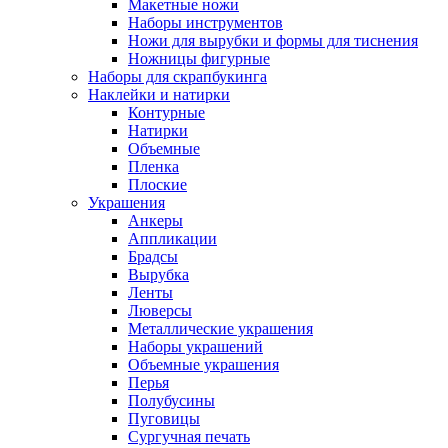
Макетные ножи
Наборы инструментов
Ножи для вырубки и формы для тиснения
Ножницы фигурные
Наборы для скрапбукинга
Наклейки и натирки
Контурные
Натирки
Объемные
Пленка
Плоские
Украшения
Анкеры
Аппликации
Брадсы
Вырубка
Ленты
Люверсы
Металлические украшения
Наборы украшений
Объемные украшения
Перья
Полубусины
Пуговицы
Сургучная печать