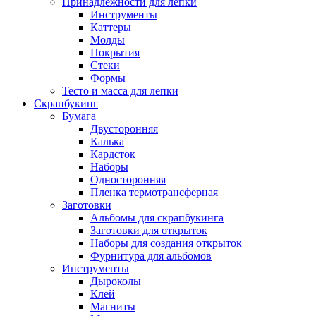
Принадлежности для лепки
Инструменты
Каттеры
Молды
Покрытия
Стеки
Формы
Тесто и масса для лепки
Скрапбукинг
Бумага
Двусторонняя
Калька
Кардсток
Наборы
Односторонняя
Пленка термотрансферная
Заготовки
Альбомы для скрапбукинга
Заготовки для открыток
Наборы для создания открыток
Фурнитура для альбомов
Инструменты
Дыроколы
Клей
Магниты