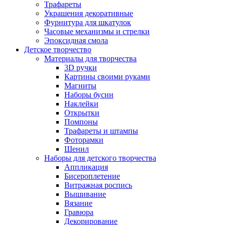
Трафареты
Украшения декоративные
Фурнитура для шкатулок
Часовые механизмы и стрелки
Эпоксидная смола
Детское творчество
Материалы для творчества
3D ручки
Картины своими руками
Магниты
Наборы бусин
Наклейки
Открытки
Помпоны
Трафареты и штампы
Фоторамки
Шенил
Наборы для детского творчества
Аппликация
Бисероплетение
Витражная роспись
Вышивание
Вязание
Гравюра
Декорирование