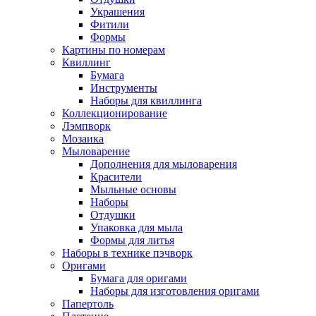
Украшения
Фитили
Формы
Картины по номерам
Квиллинг
Бумага
Инструменты
Наборы для квиллинга
Коллекционирование
Лэмпворк
Мозаика
Мыловарение
Дополнения для мыловарения
Красители
Мыльные основы
Наборы
Отдушки
Упаковка для мыла
Формы для литья
Наборы в технике пэчворк
Оригами
Бумага для оригами
Наборы для изготовления оригами
Папертоль