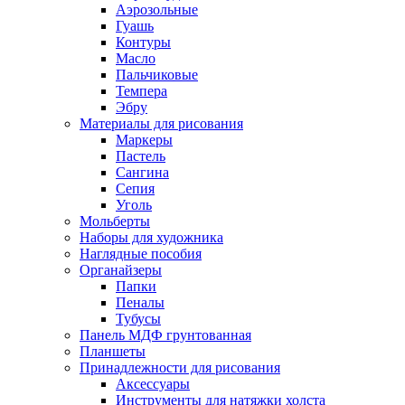
Аэрозольные
Гуашь
Контуры
Масло
Пальчиковые
Темпера
Эбру
Материалы для рисования
Маркеры
Пастель
Сангина
Сепия
Уголь
Мольберты
Наборы для художника
Наглядные пособия
Органайзеры
Папки
Пеналы
Тубусы
Панель МДФ грунтованная
Планшеты
Принадлежности для рисования
Аксессуары
Инструменты для натяжки холста