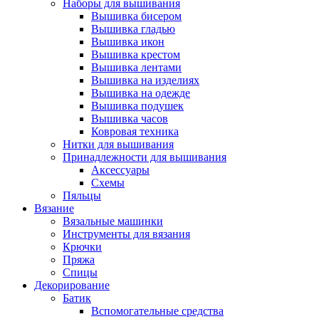
Наборы для вышивания
Вышивка бисером
Вышивка гладью
Вышивка икон
Вышивка крестом
Вышивка лентами
Вышивка на изделиях
Вышивка на одежде
Вышивка подушек
Вышивка часов
Ковровая техника
Нитки для вышивания
Принадлежности для вышивания
Аксессуары
Схемы
Пяльцы
Вязание
Вязальные машинки
Инструменты для вязания
Крючки
Пряжа
Спицы
Декорирование
Батик
Вспомогательные средства