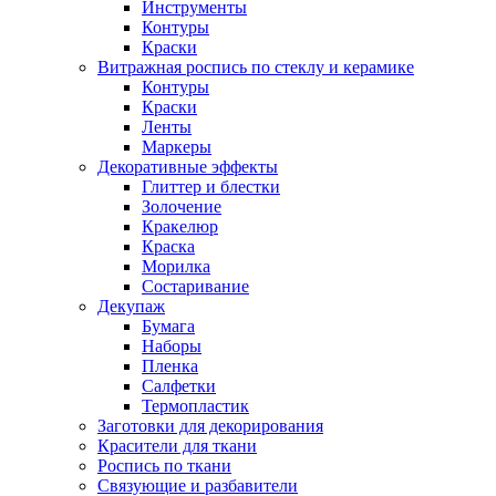
Инструменты
Контуры
Краски
Витражная роспись по стеклу и керамике
Контуры
Краски
Ленты
Маркеры
Декоративные эффекты
Глиттер и блестки
Золочение
Кракелюр
Краска
Морилка
Состаривание
Декупаж
Бумага
Наборы
Пленка
Салфетки
Термопластик
Заготовки для декорирования
Красители для ткани
Роспись по ткани
Связующие и разбавители