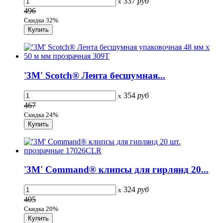
337
руб
x
496
Скидка 32%
'3M' Scotch® Лента бесшумная...
354
руб
x
467
Скидка 24%
'3M' Command® клипсы для гирлянд 20...
324
руб
x
405
Скидка 20%