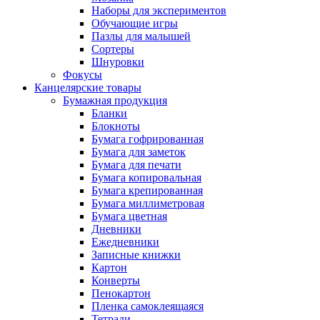
Наборы для экспериментов
Обучающие игры
Пазлы для малышей
Сортеры
Шнуровки
Фокусы
Канцелярские товары
Бумажная продукция
Бланки
Блокноты
Бумага гофрированная
Бумага для заметок
Бумага для печати
Бумага копировальная
Бумага крепированная
Бумага миллиметровая
Бумага цветная
Дневники
Ежедневники
Записные книжки
Картон
Конверты
Пенокартон
Пленка самоклеящаяся
Тетради