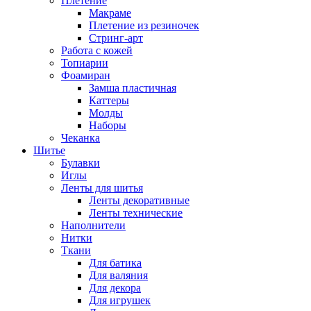
Плетение
Макраме
Плетение из резиночек
Стринг-арт
Работа с кожей
Топиарии
Фоамиран
Замша пластичная
Каттеры
Молды
Наборы
Чеканка
Шитье
Булавки
Иглы
Ленты для шитья
Ленты декоративные
Ленты технические
Наполнители
Нитки
Ткани
Для батика
Для валяния
Для декора
Для игрушек