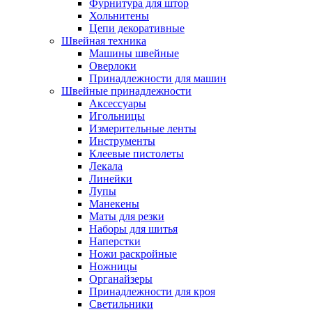
Фурнитура для штор
Хольнитены
Цепи декоративные
Швейная техника
Машины швейные
Оверлоки
Принадлежности для машин
Швейные принадлежности
Аксессуары
Игольницы
Измерительные ленты
Инструменты
Клеевые пистолеты
Лекала
Линейки
Лупы
Манекены
Маты для резки
Наборы для шитья
Наперстки
Ножи раскройные
Ножницы
Органайзеры
Принадлежности для кроя
Светильники