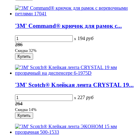
'3M' Command® крючок для рамок с...
194
руб
x
286
Скидка 32%
'3M' Scotch® Клейкая лента CRYSTAL 19...
227
руб
x
264
Скидка 14%