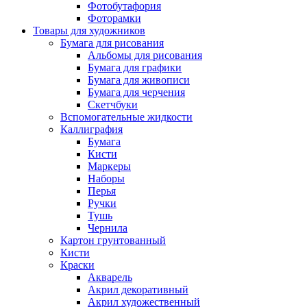
Фотобутафория
Фоторамки
Товары для художников
Бумага для рисования
Альбомы для рисования
Бумага для графики
Бумага для живописи
Бумага для черчения
Скетчбуки
Вспомогательные жидкости
Каллиграфия
Бумага
Кисти
Маркеры
Наборы
Перья
Ручки
Тушь
Чернила
Картон грунтованный
Кисти
Краски
Акварель
Акрил декоративный
Акрил художественный