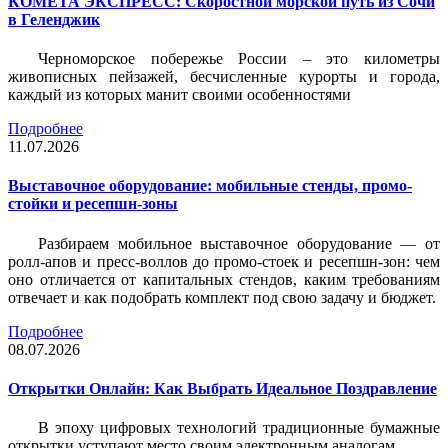
КОМЕТА ЭКСПРЕСС: Скоростной морской путь из Сочи
в Геленджик
Черноморское побережье России – это километры
живописных пейзажей, бесчисленные курорты и города,
каждый из которых манит своими особенностями
Подробнее
11.07.2026
Выставочное оборудование: мобильные стенды, промо-
стойки и ресепшн-зоны
Разбираем мобильное выставочное оборудование — от
ролл-апов и пресс-воллов до промо-стоек и ресепшн-зон: чем
оно отличается от капитальных стендов, каким требованиям
отвечает и как подобрать комплект под свою задачу и бюджет.
Подробнее
08.07.2026
Открытки Онлайн: Как Выбрать Идеальное Поздравление
В эпоху цифровых технологий традиционные бумажные
открытки уступают место своим электронным аналогам