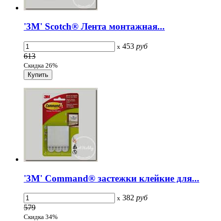
'3M' Scotch® Лента монтажная...
453
руб
x
613
Скидка 26%
'3M' Command® застежки клейкие для...
382
руб
x
579
Скидка 34%