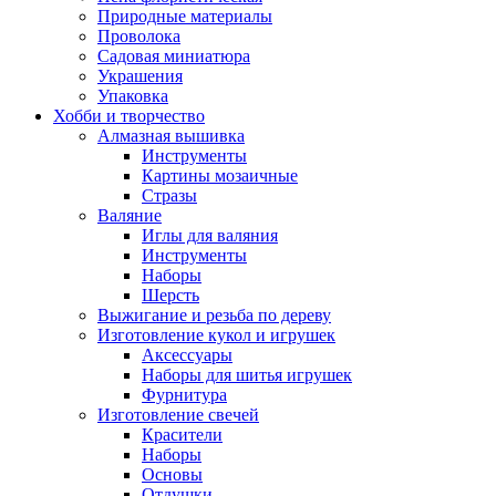
Природные материалы
Проволока
Садовая миниатюра
Украшения
Упаковка
Хобби и творчество
Алмазная вышивка
Инструменты
Картины мозаичные
Стразы
Валяние
Иглы для валяния
Инструменты
Наборы
Шерсть
Выжигание и резьба по дереву
Изготовление кукол и игрушек
Аксессуары
Наборы для шитья игрушек
Фурнитура
Изготовление свечей
Красители
Наборы
Основы
Отдушки