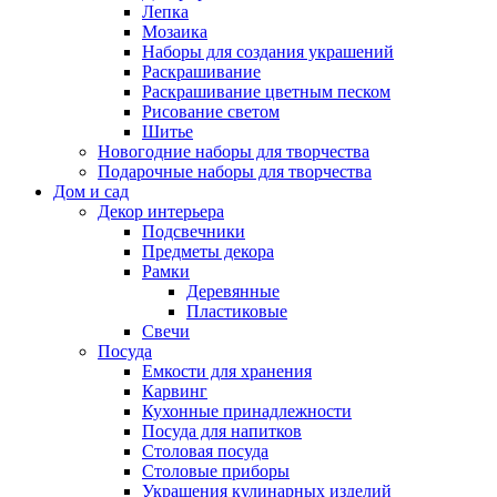
Лепка
Мозаика
Наборы для создания украшений
Раскрашивание
Раскрашивание цветным песком
Рисование светом
Шитье
Новогодние наборы для творчества
Подарочные наборы для творчества
Дом и сад
Декор интерьера
Подсвечники
Предметы декора
Рамки
Деревянные
Пластиковые
Свечи
Посуда
Емкости для хранения
Карвинг
Кухонные принадлежности
Посуда для напитков
Столовая посуда
Столовые приборы
Украшения кулинарных изделий