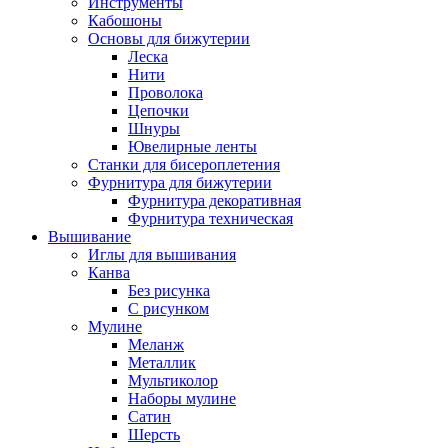
Инструменты
Кабошоны
Основы для бижутерии
Леска
Нити
Проволока
Цепочки
Шнуры
Ювелирные ленты
Станки для бисероплетения
Фурнитура для бижутерии
Фурнитура декоративная
Фурнитура техническая
Вышивание
Иглы для вышивания
Канва
Без рисунка
С рисунком
Мулине
Меланж
Металлик
Мультиколор
Наборы мулине
Сатин
Шерсть