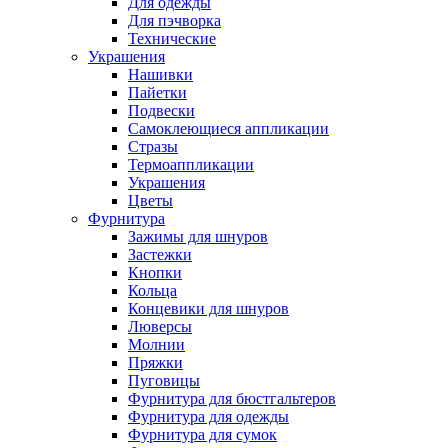
Для одежды
Для пэчворка
Технические
Украшения
Нашивки
Пайетки
Подвески
Самоклеющиеся аппликации
Стразы
Термоаппликации
Украшения
Цветы
Фурнитура
Зажимы для шнуров
Застежки
Кнопки
Кольца
Концевики для шнуров
Люверсы
Молнии
Пряжки
Пуговицы
Фурнитура для бюстгальтеров
Фурнитура для одежды
Фурнитура для сумок