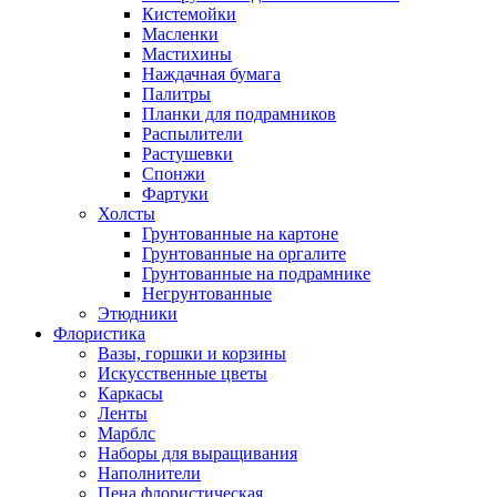
Кистемойки
Масленки
Мастихины
Наждачная бумага
Палитры
Планки для подрамников
Распылители
Растушевки
Спонжи
Фартуки
Холсты
Грунтованные на картоне
Грунтованные на оргалите
Грунтованные на подрамнике
Негрунтованные
Этюдники
Флористика
Вазы, горшки и корзины
Искусственные цветы
Каркасы
Ленты
Марблс
Наборы для выращивания
Наполнители
Пена флористическая