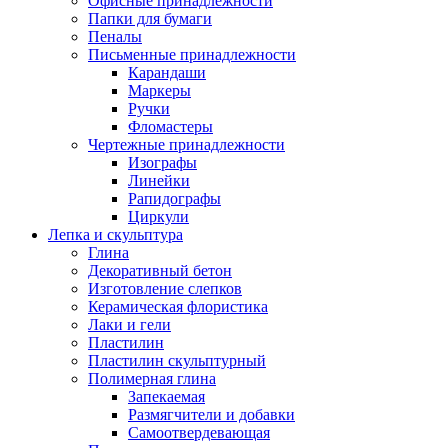
Офисные принадлежности
Папки для бумаги
Пеналы
Письменные принадлежности
Карандаши
Маркеры
Ручки
Фломастеры
Чертежные принадлежности
Изографы
Линейки
Рапидографы
Циркули
Лепка и скульптура
Глина
Декоративный бетон
Изготовление слепков
Керамическая флористика
Лаки и гели
Пластилин
Пластилин скульптурный
Полимерная глина
Запекаемая
Размягчители и добавки
Самоотвердевающая