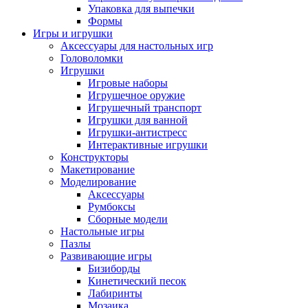
Упаковка для выпечки
Формы
Игры и игрушки
Аксессуары для настольных игр
Головоломки
Игрушки
Игровые наборы
Игрушечное оружие
Игрушечный транспорт
Игрушки для ванной
Игрушки-антистресс
Интерактивные игрушки
Конструкторы
Макетирование
Моделирование
Аксессуары
Румбоксы
Сборные модели
Настольные игры
Пазлы
Развивающие игры
Бизиборды
Кинетический песок
Лабиринты
Мозаика