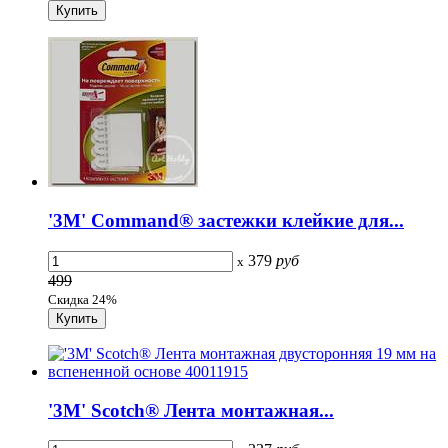
'3M' Command® застежки клейкие для...
379
руб
x
499
Скидка 24%
'3M' Scotch® Лента монтажная...