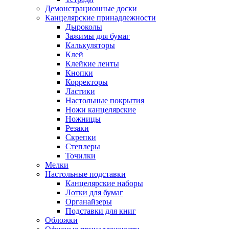
Демонстрационные доски
Канцелярские принадлежности
Дыроколы
Зажимы для бумаг
Калькуляторы
Клей
Клейкие ленты
Кнопки
Корректоры
Ластики
Настольные покрытия
Ножи канцелярские
Ножницы
Резаки
Скрепки
Степлеры
Точилки
Мелки
Настольные подставки
Канцелярские наборы
Лотки для бумаг
Органайзеры
Подставки для книг
Обложки