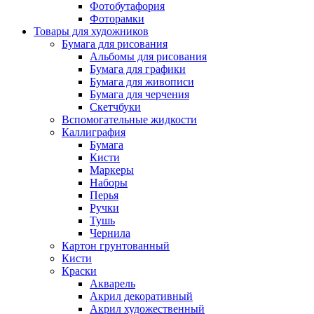
Фотобутафория
Фоторамки
Товары для художников
Бумага для рисования
Альбомы для рисования
Бумага для графики
Бумага для живописи
Бумага для черчения
Скетчбуки
Вспомогательные жидкости
Каллиграфия
Бумага
Кисти
Маркеры
Наборы
Перья
Ручки
Тушь
Чернила
Картон грунтованный
Кисти
Краски
Акварель
Акрил декоративный
Акрил художественный