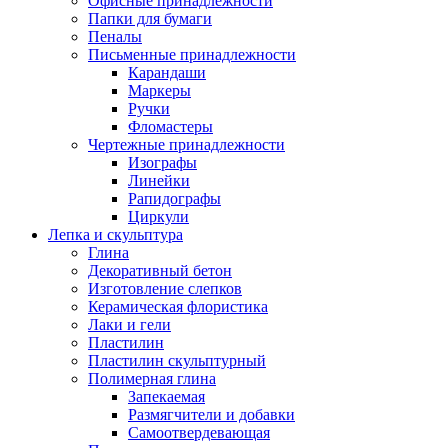
Офисные принадлежности
Папки для бумаги
Пеналы
Письменные принадлежности
Карандаши
Маркеры
Ручки
Фломастеры
Чертежные принадлежности
Изографы
Линейки
Рапидографы
Циркули
Лепка и скульптура
Глина
Декоративный бетон
Изготовление слепков
Керамическая флористика
Лаки и гели
Пластилин
Пластилин скульптурный
Полимерная глина
Запекаемая
Размягчители и добавки
Самоотвердевающая