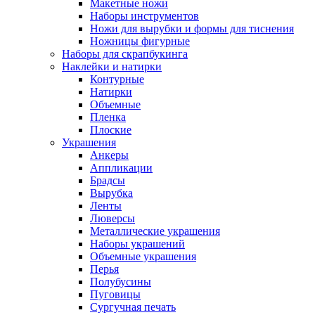
Макетные ножи
Наборы инструментов
Ножи для вырубки и формы для тиснения
Ножницы фигурные
Наборы для скрапбукинга
Наклейки и натирки
Контурные
Натирки
Объемные
Пленка
Плоские
Украшения
Анкеры
Аппликации
Брадсы
Вырубка
Ленты
Люверсы
Металлические украшения
Наборы украшений
Объемные украшения
Перья
Полубусины
Пуговицы
Сургучная печать