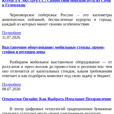
КОМЕТА ЭКСПРЕСС: Скоростной морской путь из Сочи
в Геленджик
Черноморское побережье России – это километры
живописных пейзажей, бесчисленные курорты и города,
каждый из которых манит своими особенностями
Подробнее
11.07.2026
Выставочное оборудование: мобильные стенды, промо-
стойки и ресепшн-зоны
Разбираем мобильное выставочное оборудование — от
ролл-апов и пресс-воллов до промо-стоек и ресепшн-зон: чем
оно отличается от капитальных стендов, каким требованиям
отвечает и как подобрать комплект под свою задачу и бюджет.
Подробнее
08.07.2026
Открытки Онлайн: Как Выбрать Идеальное Поздравление
В эпоху цифровых технологий традиционные бумажные
открытки уступают место своим электронным аналогам