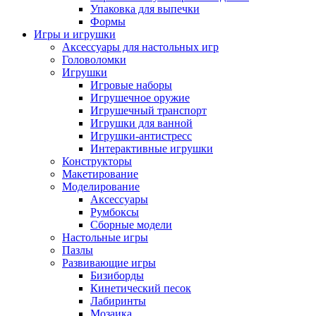
Упаковка для выпечки
Формы
Игры и игрушки
Аксессуары для настольных игр
Головоломки
Игрушки
Игровые наборы
Игрушечное оружие
Игрушечный транспорт
Игрушки для ванной
Игрушки-антистресс
Интерактивные игрушки
Конструкторы
Макетирование
Моделирование
Аксессуары
Румбоксы
Сборные модели
Настольные игры
Пазлы
Развивающие игры
Бизиборды
Кинетический песок
Лабиринты
Мозаика