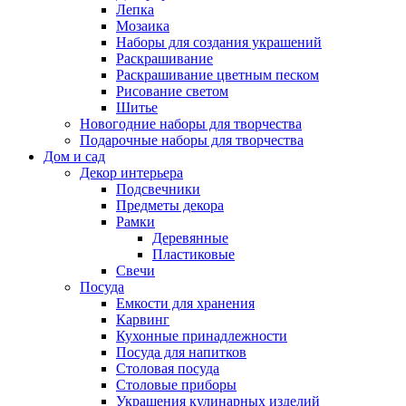
Лепка
Мозаика
Наборы для создания украшений
Раскрашивание
Раскрашивание цветным песком
Рисование светом
Шитье
Новогодние наборы для творчества
Подарочные наборы для творчества
Дом и сад
Декор интерьера
Подсвечники
Предметы декора
Рамки
Деревянные
Пластиковые
Свечи
Посуда
Емкости для хранения
Карвинг
Кухонные принадлежности
Посуда для напитков
Столовая посуда
Столовые приборы
Украшения кулинарных изделий