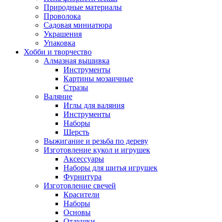
Природные материалы
Проволока
Садовая миниатюра
Украшения
Упаковка
Хобби и творчество
Алмазная вышивка
Инструменты
Картины мозаичные
Стразы
Валяние
Иглы для валяния
Инструменты
Наборы
Шерсть
Выжигание и резьба по дереву
Изготовление кукол и игрушек
Аксессуары
Наборы для шитья игрушек
Фурнитура
Изготовление свечей
Красители
Наборы
Основы
Отдушки