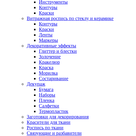
Инструменты
Контуры
Краски
Витражная роспись по стеклу и керамике
Контуры
Краски
Ленты
Маркеры
Декоративные эффекты
Глиттер и блестки
Золочение
Кракелюр
Краска
Морилка
Состаривание
Декупаж
Бумага
Наборы
Пленка
Салфетки
Термопластик
Заготовки для декорирования
Красители для ткани
Роспись по ткани
Связующие и разбавители