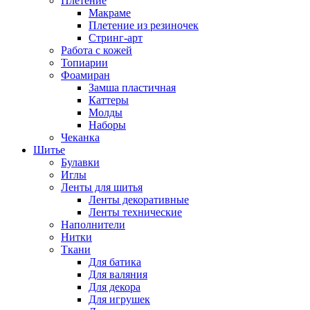
Плетение
Макраме
Плетение из резиночек
Стринг-арт
Работа с кожей
Топиарии
Фоамиран
Замша пластичная
Каттеры
Молды
Наборы
Чеканка
Шитье
Булавки
Иглы
Ленты для шитья
Ленты декоративные
Ленты технические
Наполнители
Нитки
Ткани
Для батика
Для валяния
Для декора
Для игрушек