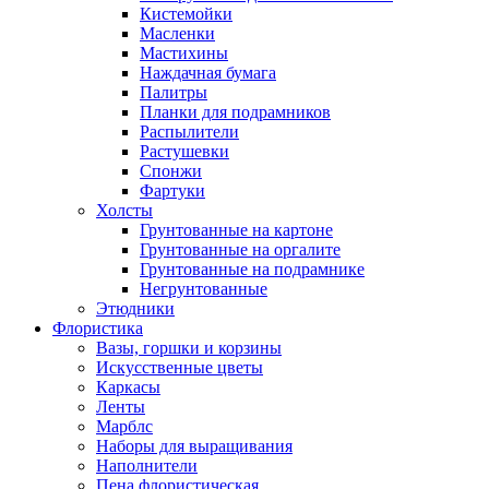
Кистемойки
Масленки
Мастихины
Наждачная бумага
Палитры
Планки для подрамников
Распылители
Растушевки
Спонжи
Фартуки
Холсты
Грунтованные на картоне
Грунтованные на оргалите
Грунтованные на подрамнике
Негрунтованные
Этюдники
Флористика
Вазы, горшки и корзины
Искусственные цветы
Каркасы
Ленты
Марблс
Наборы для выращивания
Наполнители
Пена флористическая