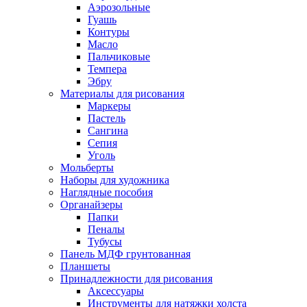
Аэрозольные
Гуашь
Контуры
Масло
Пальчиковые
Темпера
Эбру
Материалы для рисования
Маркеры
Пастель
Сангина
Сепия
Уголь
Мольберты
Наборы для художника
Наглядные пособия
Органайзеры
Папки
Пеналы
Тубусы
Панель МДФ грунтованная
Планшеты
Принадлежности для рисования
Аксессуары
Инструменты для натяжки холста