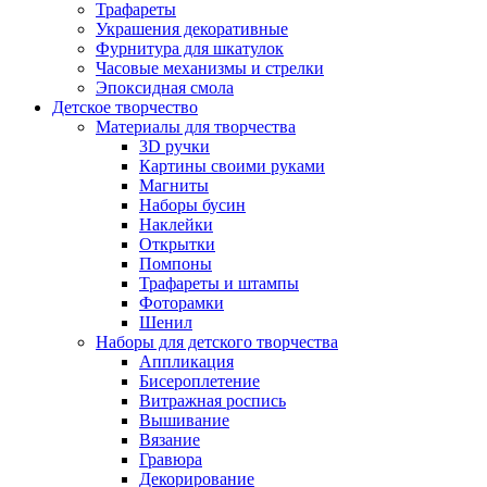
Трафареты
Украшения декоративные
Фурнитура для шкатулок
Часовые механизмы и стрелки
Эпоксидная смола
Детское творчество
Материалы для творчества
3D ручки
Картины своими руками
Магниты
Наборы бусин
Наклейки
Открытки
Помпоны
Трафареты и штампы
Фоторамки
Шенил
Наборы для детского творчества
Аппликация
Бисероплетение
Витражная роспись
Вышивание
Вязание
Гравюра
Декорирование