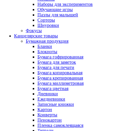
Наборы для экспериментов
Обучающие игры
Пазлы для малышей
Сортеры
Шнуровки
Фокусы
Канцелярские товары
Бумажная продукция
Бланки
Блокноты
Бумага гофрированная
Бумага для заметок
Бумага для печати
Бумага копировальная
Бумага крепированная
Бумага миллиметровая
Бумага цветная
Дневники
Ежедневники
Записные книжки
Картон
Конверты
Пенокартон
Пленка самоклеящаяся
Тетради