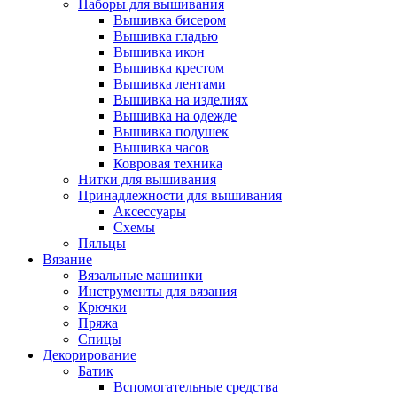
Наборы для вышивания
Вышивка бисером
Вышивка гладью
Вышивка икон
Вышивка крестом
Вышивка лентами
Вышивка на изделиях
Вышивка на одежде
Вышивка подушек
Вышивка часов
Ковровая техника
Нитки для вышивания
Принадлежности для вышивания
Аксессуары
Схемы
Пяльцы
Вязание
Вязальные машинки
Инструменты для вязания
Крючки
Пряжа
Спицы
Декорирование
Батик
Вспомогательные средства