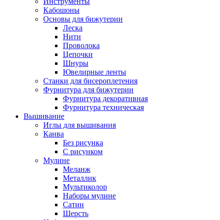
Инструменты
Кабошоны
Основы для бижутерии
Леска
Нити
Проволока
Цепочки
Шнуры
Ювелирные ленты
Станки для бисероплетения
Фурнитура для бижутерии
Фурнитура декоративная
Фурнитура техническая
Вышивание
Иглы для вышивания
Канва
Без рисунка
С рисунком
Мулине
Меланж
Металлик
Мультиколор
Наборы мулине
Сатин
Шерсть