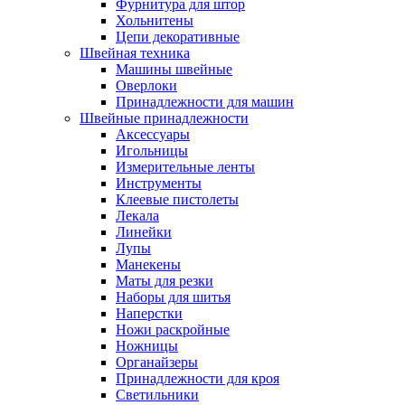
Фурнитура для штор
Хольнитены
Цепи декоративные
Швейная техника
Машины швейные
Оверлоки
Принадлежности для машин
Швейные принадлежности
Аксессуары
Игольницы
Измерительные ленты
Инструменты
Клеевые пистолеты
Лекала
Линейки
Лупы
Манекены
Маты для резки
Наборы для шитья
Наперстки
Ножи раскройные
Ножницы
Органайзеры
Принадлежности для кроя
Светильники