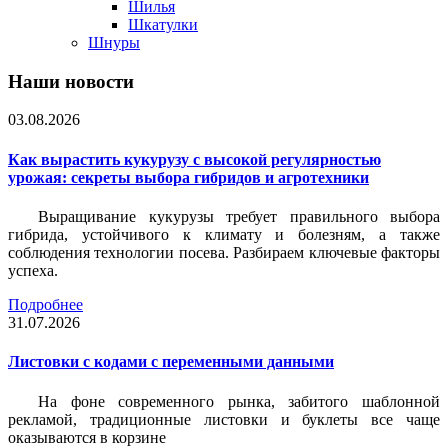
Шилья
Шкатулки
Шнуры
Наши новости
03.08.2026
Как вырастить кукурузу с высокой регулярностью
урожая: секреты выбора гибридов и агротехники
Выращивание кукурузы требует правильного выбора
гибрида, устойчивого к климату и болезням, а также
соблюдения технологии посева. Разбираем ключевые факторы
успеха.
Подробнее
31.07.2026
Листовки c кодами с переменными данными
На фоне современного рынка, забитого шаблонной
рекламой, традиционные листовки и буклеты все чаще
оказываются в корзине