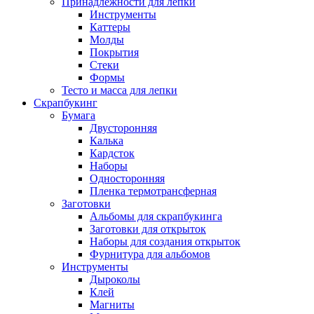
Принадлежности для лепки
Инструменты
Каттеры
Молды
Покрытия
Стеки
Формы
Тесто и масса для лепки
Скрапбукинг
Бумага
Двусторонняя
Калька
Кардсток
Наборы
Односторонняя
Пленка термотрансферная
Заготовки
Альбомы для скрапбукинга
Заготовки для открыток
Наборы для создания открыток
Фурнитура для альбомов
Инструменты
Дыроколы
Клей
Магниты