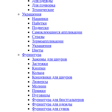
Для одежды
Для пэчворка
Технические
Украшения
Нашивки
Пайетки
Подвески
Самоклеющиеся аппликации
Стразы
Термоаппликации
Украшения
Цветы
Фурнитура
Зажимы для шнуров
Застежки
Кнопки
Кольца
Концевики для шнуров
Люверсы
Молнии
Пряжки
Пуговицы
Фурнитура для бюстгальтеров
Фурнитура для одежды
Фурнитура для сумок