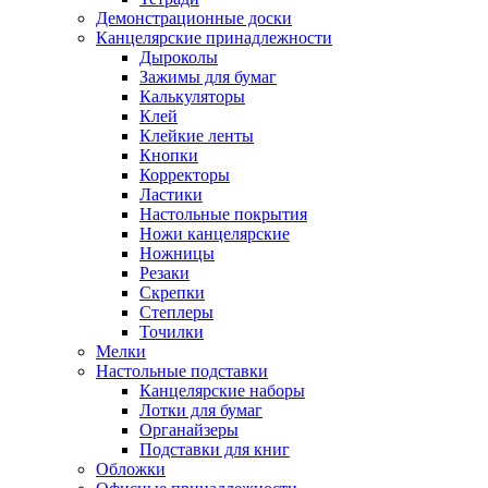
Демонстрационные доски
Канцелярские принадлежности
Дыроколы
Зажимы для бумаг
Калькуляторы
Клей
Клейкие ленты
Кнопки
Корректоры
Ластики
Настольные покрытия
Ножи канцелярские
Ножницы
Резаки
Скрепки
Степлеры
Точилки
Мелки
Настольные подставки
Канцелярские наборы
Лотки для бумаг
Органайзеры
Подставки для книг
Обложки