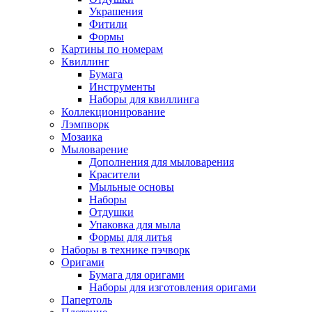
Украшения
Фитили
Формы
Картины по номерам
Квиллинг
Бумага
Инструменты
Наборы для квиллинга
Коллекционирование
Лэмпворк
Мозаика
Мыловарение
Дополнения для мыловарения
Красители
Мыльные основы
Наборы
Отдушки
Упаковка для мыла
Формы для литья
Наборы в технике пэчворк
Оригами
Бумага для оригами
Наборы для изготовления оригами
Папертоль