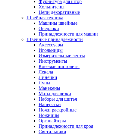
Фурнитура для штор
Хольнитены
Цепи декоративные
Швейная техника
Машины швейные
Оверлоки
Принадлежности для машин
Швейные принадлежности
Аксессуары
Игольницы
Измерительные ленты
Инструменты
Клеевые пистолеты
Лекала
Линейки
Лупы
Манекены
Маты для резки
Наборы для шитья
Наперстки
Ножи раскройные
Ножницы
Органайзеры
Принадлежности для кроя
Светильники