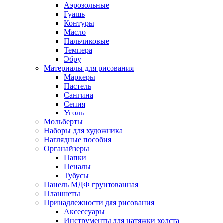
Аэрозольные
Гуашь
Контуры
Масло
Пальчиковые
Темпера
Эбру
Материалы для рисования
Маркеры
Пастель
Сангина
Сепия
Уголь
Мольберты
Наборы для художника
Наглядные пособия
Органайзеры
Папки
Пеналы
Тубусы
Панель МДФ грунтованная
Планшеты
Принадлежности для рисования
Аксессуары
Инструменты для натяжки холста