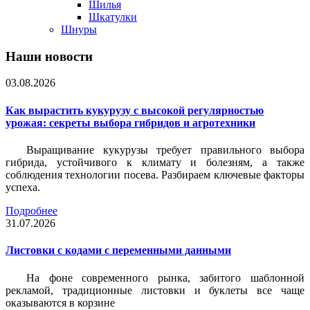
Шилья
Шкатулки
Шнуры
Наши новости
03.08.2026
Как вырастить кукурузу с высокой регулярностью
урожая: секреты выбора гибридов и агротехники
Выращивание кукурузы требует правильного выбора
гибрида, устойчивого к климату и болезням, а также
соблюдения технологии посева. Разбираем ключевые факторы
успеха.
Подробнее
31.07.2026
Листовки c кодами с переменными данными
На фоне современного рынка, забитого шаблонной
рекламой, традиционные листовки и буклеты все чаще
оказываются в корзине