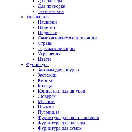
Для одежды
Для пэчворка
Технические
Украшения
Нашивки
Пайетки
Подвески
Самоклеющиеся аппликации
Стразы
Термоаппликации
Украшения
Цветы
Фурнитура
Зажимы для шнуров
Застежки
Кнопки
Кольца
Концевики для шнуров
Люверсы
Молнии
Пряжки
Пуговицы
Фурнитура для бюстгальтеров
Фурнитура для одежды
Фурнитура для сумок