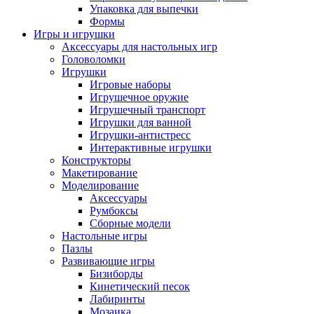
Упаковка для выпечки
Формы
Игры и игрушки
Аксессуары для настольных игр
Головоломки
Игрушки
Игровые наборы
Игрушечное оружие
Игрушечный транспорт
Игрушки для ванной
Игрушки-антистресс
Интерактивные игрушки
Конструкторы
Макетирование
Моделирование
Аксессуары
Румбоксы
Сборные модели
Настольные игры
Пазлы
Развивающие игры
Бизиборды
Кинетический песок
Лабиринты
Мозаика