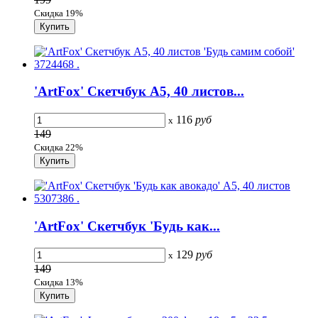
Скидка 19%
'ArtFox' Скетчбук А5, 40 листов...
116
руб
x
149
Скидка 22%
'ArtFox' Скетчбук 'Будь как...
129
руб
x
149
Скидка 13%