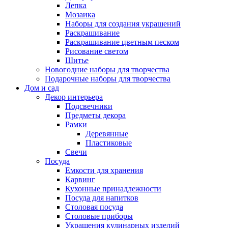
Лепка
Мозаика
Наборы для создания украшений
Раскрашивание
Раскрашивание цветным песком
Рисование светом
Шитье
Новогодние наборы для творчества
Подарочные наборы для творчества
Дом и сад
Декор интерьера
Подсвечники
Предметы декора
Рамки
Деревянные
Пластиковые
Свечи
Посуда
Емкости для хранения
Карвинг
Кухонные принадлежности
Посуда для напитков
Столовая посуда
Столовые приборы
Украшения кулинарных изделий