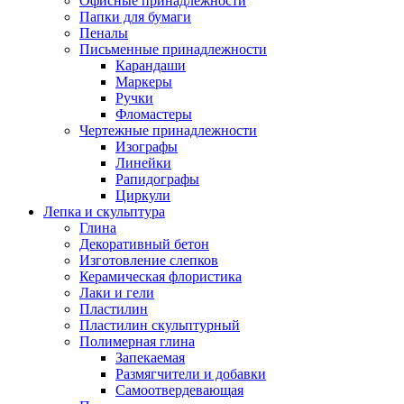
Офисные принадлежности
Папки для бумаги
Пеналы
Письменные принадлежности
Карандаши
Маркеры
Ручки
Фломастеры
Чертежные принадлежности
Изографы
Линейки
Рапидографы
Циркули
Лепка и скульптура
Глина
Декоративный бетон
Изготовление слепков
Керамическая флористика
Лаки и гели
Пластилин
Пластилин скульптурный
Полимерная глина
Запекаемая
Размягчители и добавки
Самоотвердевающая