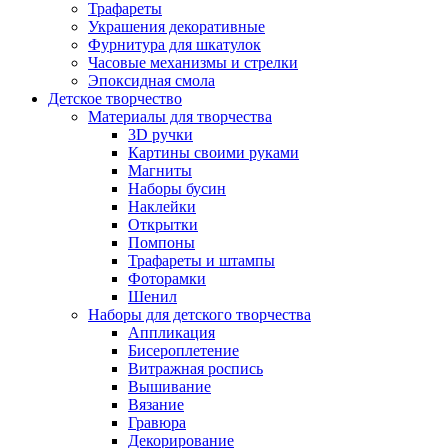
Трафареты
Украшения декоративные
Фурнитура для шкатулок
Часовые механизмы и стрелки
Эпоксидная смола
Детское творчество
Материалы для творчества
3D ручки
Картины своими руками
Магниты
Наборы бусин
Наклейки
Открытки
Помпоны
Трафареты и штампы
Фоторамки
Шенил
Наборы для детского творчества
Аппликация
Бисероплетение
Витражная роспись
Вышивание
Вязание
Гравюра
Декорирование