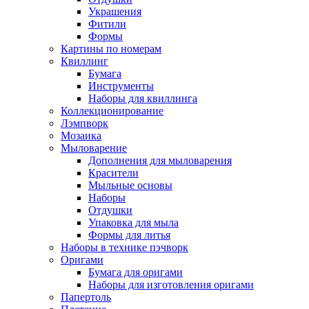
Украшения
Фитили
Формы
Картины по номерам
Квиллинг
Бумага
Инструменты
Наборы для квиллинга
Коллекционирование
Лэмпворк
Мозаика
Мыловарение
Дополнения для мыловарения
Красители
Мыльные основы
Наборы
Отдушки
Упаковка для мыла
Формы для литья
Наборы в технике пэчворк
Оригами
Бумага для оригами
Наборы для изготовления оригами
Папертоль