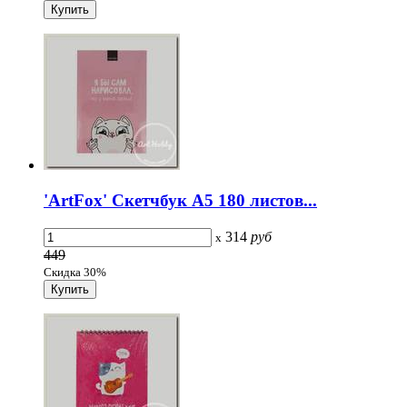
'ArtFox' Скетчбук А5 180 листов...
314
руб
x
449
Скидка 30%