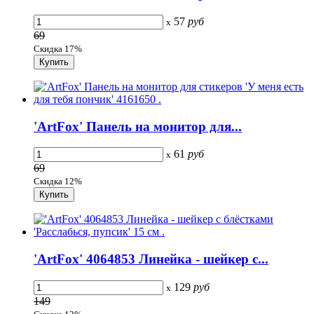
57
руб
x
69
Скидка 17%
'ArtFox' Панель на монитор для...
61
руб
x
69
Скидка 12%
'ArtFox' 4064853 Линейка - шейкер с...
129
руб
x
149