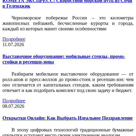
КОМЕТА ЭКСПРЕСС: Скоростной морской путь из Сочи
в Геленджик
Черноморское побережье России – это километры
живописных пейзажей, бесчисленные курорты и города,
каждый из которых манит своими особенностями
Подробнее
11.07.2026
Выставочное оборудование: мобильные стенды, промо-
стойки и ресепшн-зоны
Разбираем мобильное выставочное оборудование — от
ролл-апов и пресс-воллов до промо-стоек и ресепшн-зон: чем
оно отличается от капитальных стендов, каким требованиям
отвечает и как подобрать комплект под свою задачу и бюджет.
Подробнее
08.07.2026
Открытки Онлайн: Как Выбрать Идеальное Поздравление
В эпоху цифровых технологий традиционные бумажные
открытки уступают место своим электронным аналогам