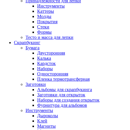
Принадлежности для лепки
Инструменты
Каттеры
Молды
Покрытия
Стеки
Формы
Тесто и масса для лепки
Скрапбукинг
Бумага
Двусторонняя
Калька
Кардсток
Наборы
Односторонняя
Пленка термотрансферная
Заготовки
Альбомы для скрапбукинга
Заготовки для открыток
Наборы для создания открыток
Фурнитура для альбомов
Инструменты
Дыроколы
Клей
Магниты