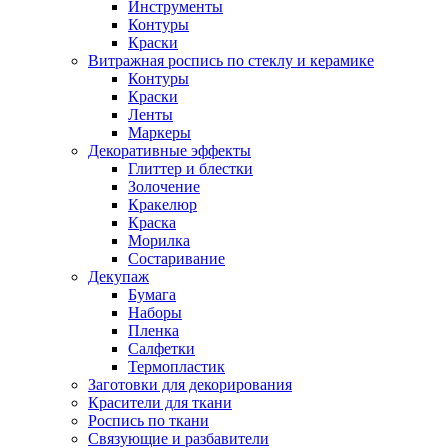
Инструменты
Контуры
Краски
Витражная роспись по стеклу и керамике
Контуры
Краски
Ленты
Маркеры
Декоративные эффекты
Глиттер и блестки
Золочение
Кракелюр
Краска
Морилка
Состаривание
Декупаж
Бумага
Наборы
Пленка
Салфетки
Термопластик
Заготовки для декорирования
Красители для ткани
Роспись по ткани
Связующие и разбавители