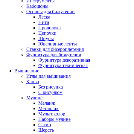
Инструменты
Кабошоны
Основы для бижутерии
Леска
Нити
Проволока
Цепочки
Шнуры
Ювелирные ленты
Станки для бисероплетения
Фурнитура для бижутерии
Фурнитура декоративная
Фурнитура техническая
Вышивание
Иглы для вышивания
Канва
Без рисунка
С рисунком
Мулине
Меланж
Металлик
Мультиколор
Наборы мулине
Сатин
Шерсть