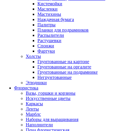
Кистемойки
Масленки
Мастихины
Наждачная бумага
Палитры
Планки для подрамников
Распылители
Растушевки
Спонжи
Фартуки
Холсты
Грунтованные на картоне
Грунтованные на оргалите
Грунтованные на подрамнике
Негрунтованные
Этюдники
Флористика
Вазы, горшки и корзины
Искусственные цветы
Каркасы
Ленты
Марблс
Наборы для выращивания
Наполнители
Пена флористическая