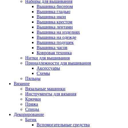
Наборы для вышивания
Вышивка бисером
Вышивка гладью
Вышивка икон
Вышивка крестом
Вышивка лентами
Вышивка на изделиях
Вышивка на одежде
Вышивка подушек
Вышивка часов
Ковровая техника
Нитки для вышивания
Принадлежности для вышивания
Аксессуары
Схемы
Пяльцы
Вязание
Вязальные машинки
Инструменты для вязания
Крючки
Пряжа
Спицы
Декорирование
Батик
Вспомогательные средства