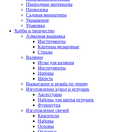
Природные материалы
Проволока
Садовая миниатюра
Украшения
Упаковка
Хобби и творчество
Алмазная вышивка
Инструменты
Картины мозаичные
Стразы
Валяние
Иглы для валяния
Инструменты
Наборы
Шерсть
Выжигание и резьба по дереву
Изготовление кукол и игрушек
Аксессуары
Наборы для шитья игрушек
Фурнитура
Изготовление свечей
Красители
Наборы
Основы
Отдушки