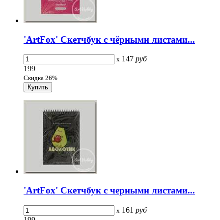
'ArtFox' Скетчбук с чёрными листами...
147
руб
x
199
Скидка 26%
'ArtFox' Скетчбук с черными листами...
161
руб
x
199