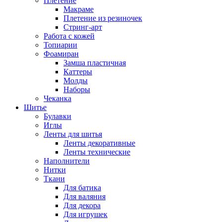
Плетение
Макраме
Плетение из резиночек
Стринг-арт
Работа с кожей
Топиарии
Фоамиран
Замша пластичная
Каттеры
Молды
Наборы
Чеканка
Шитье
Булавки
Иглы
Ленты для шитья
Ленты декоративные
Ленты технические
Наполнители
Нитки
Ткани
Для батика
Для валяния
Для декора
Для игрушек