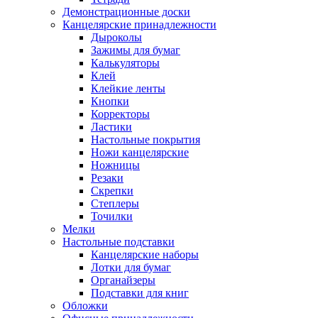
Демонстрационные доски
Канцелярские принадлежности
Дыроколы
Зажимы для бумаг
Калькуляторы
Клей
Клейкие ленты
Кнопки
Корректоры
Ластики
Настольные покрытия
Ножи канцелярские
Ножницы
Резаки
Скрепки
Степлеры
Точилки
Мелки
Настольные подставки
Канцелярские наборы
Лотки для бумаг
Органайзеры
Подставки для книг
Обложки