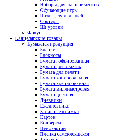
Наборы для экспериментов
Обучающие игры
Пазлы для малышей
Сортеры
Шнуровки
Фокусы
Канцелярские товары
Бумажная продукция
Бланки
Блокноты
Бумага гофрированная
Бумага для заметок
Бумага для печати
Бумага копировальная
Бумага крепированная
Бумага миллиметровая
Бумага цветная
Дневники
Ежедневники
Записные книжки
Картон
Конверты
Пенокартон
Пленка самоклеящаяся
Тетради