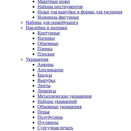
Макетные ножи
Наборы инструментов
Ножи для вырубки и формы для тиснения
Ножницы фигурные
Наборы для скрапбукинга
Наклейки и натирки
Контурные
Натирки
Объемные
Пленка
Плоские
Украшения
Анкеры
Аппликации
Брадсы
Вырубка
Ленты
Люверсы
Металлические украшения
Наборы украшений
Объемные украшения
Перья
Полубусины
Пуговицы
Сургучная печать