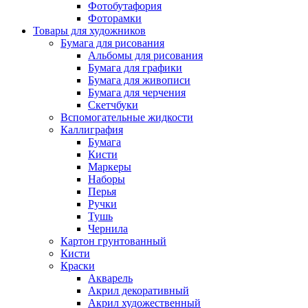
Фотобутафория
Фоторамки
Товары для художников
Бумага для рисования
Альбомы для рисования
Бумага для графики
Бумага для живописи
Бумага для черчения
Скетчбуки
Вспомогательные жидкости
Каллиграфия
Бумага
Кисти
Маркеры
Наборы
Перья
Ручки
Тушь
Чернила
Картон грунтованный
Кисти
Краски
Акварель
Акрил декоративный
Акрил художественный