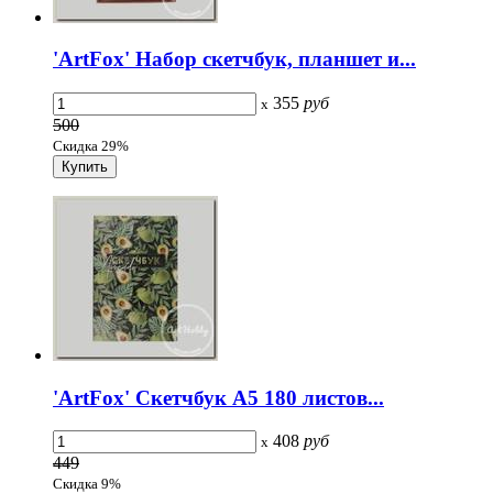
'ArtFox' Набор скетчбук, планшет и...
355
руб
x
500
Скидка 29%
'ArtFox' Скетчбук А5 180 листов...
408
руб
x
449
Скидка 9%