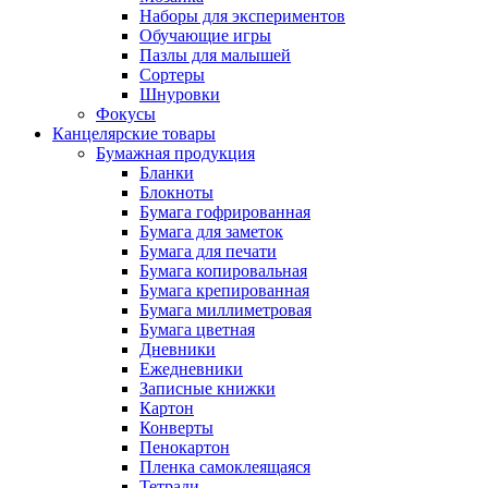
Наборы для экспериментов
Обучающие игры
Пазлы для малышей
Сортеры
Шнуровки
Фокусы
Канцелярские товары
Бумажная продукция
Бланки
Блокноты
Бумага гофрированная
Бумага для заметок
Бумага для печати
Бумага копировальная
Бумага крепированная
Бумага миллиметровая
Бумага цветная
Дневники
Ежедневники
Записные книжки
Картон
Конверты
Пенокартон
Пленка самоклеящаяся
Тетради