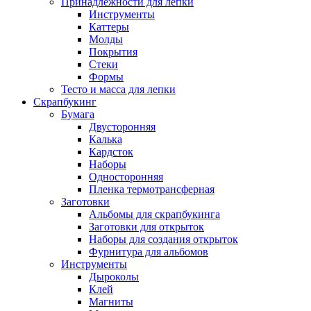
Принадлежности для лепки
Инструменты
Каттеры
Молды
Покрытия
Стеки
Формы
Тесто и масса для лепки
Скрапбукинг
Бумага
Двусторонняя
Калька
Кардсток
Наборы
Односторонняя
Пленка термотрансферная
Заготовки
Альбомы для скрапбукинга
Заготовки для открыток
Наборы для создания открыток
Фурнитура для альбомов
Инструменты
Дыроколы
Клей
Магниты