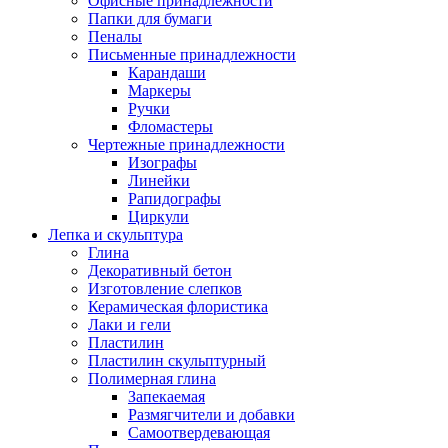
Офисные принадлежности
Папки для бумаги
Пеналы
Письменные принадлежности
Карандаши
Маркеры
Ручки
Фломастеры
Чертежные принадлежности
Изографы
Линейки
Рапидографы
Циркули
Лепка и скульптура
Глина
Декоративный бетон
Изготовление слепков
Керамическая флористика
Лаки и гели
Пластилин
Пластилин скульптурный
Полимерная глина
Запекаемая
Размягчители и добавки
Самоотвердевающая