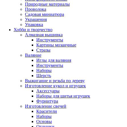
Природные материалы
Проволока
Садовая миниатюра
Украшения
Упаковка
Хобби и творчество
Алмазная вышивка
Инструменты
Картины мозаичные
Стразы
Валяние
Иглы для валяния
Инструменты
Наборы
Шерсть
Выжигание и резьба по дереву
Изготовление кукол и игрушек
Аксессуары
Наборы для шитья игрушек
Фурнитура
Изготовление свечей
Красители
Наборы
Основы
Отдушки