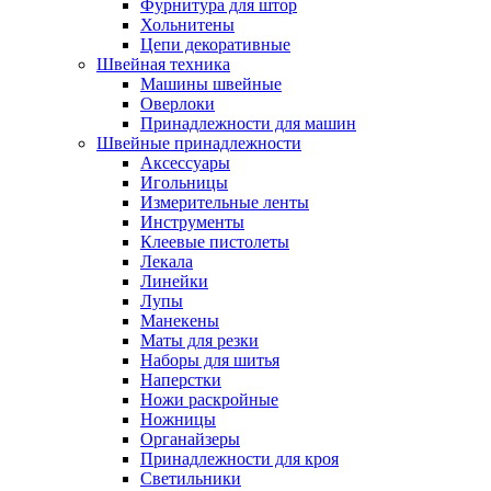
Фурнитура для штор
Хольнитены
Цепи декоративные
Швейная техника
Машины швейные
Оверлоки
Принадлежности для машин
Швейные принадлежности
Аксессуары
Игольницы
Измерительные ленты
Инструменты
Клеевые пистолеты
Лекала
Линейки
Лупы
Манекены
Маты для резки
Наборы для шитья
Наперстки
Ножи раскройные
Ножницы
Органайзеры
Принадлежности для кроя
Светильники