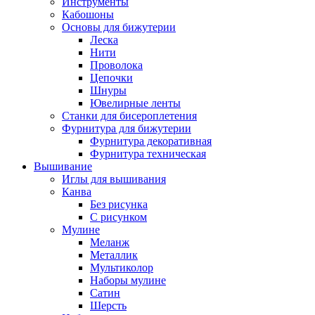
Инструменты
Кабошоны
Основы для бижутерии
Леска
Нити
Проволока
Цепочки
Шнуры
Ювелирные ленты
Станки для бисероплетения
Фурнитура для бижутерии
Фурнитура декоративная
Фурнитура техническая
Вышивание
Иглы для вышивания
Канва
Без рисунка
С рисунком
Мулине
Меланж
Металлик
Мультиколор
Наборы мулине
Сатин
Шерсть