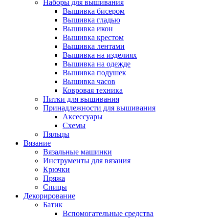
Наборы для вышивания
Вышивка бисером
Вышивка гладью
Вышивка икон
Вышивка крестом
Вышивка лентами
Вышивка на изделиях
Вышивка на одежде
Вышивка подушек
Вышивка часов
Ковровая техника
Нитки для вышивания
Принадлежности для вышивания
Аксессуары
Схемы
Пяльцы
Вязание
Вязальные машинки
Инструменты для вязания
Крючки
Пряжа
Спицы
Декорирование
Батик
Вспомогательные средства