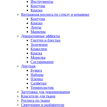
Инструменты
Контуры
Краски
Витражная роспись по стеклу и керамике
Контуры
Краски
Ленты
Маркеры
Декоративные эффекты
Глиттер и блестки
Золочение
Кракелюр
Краска
Морилка
Состаривание
Декупаж
Бумага
Наборы
Пленка
Салфетки
Термопластик
Заготовки для декорирования
Красители для ткани
Роспись по ткани
Связующие и разбавители