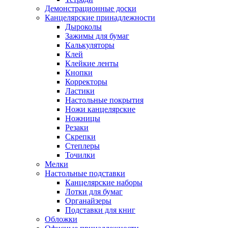
Демонстрационные доски
Канцелярские принадлежности
Дыроколы
Зажимы для бумаг
Калькуляторы
Клей
Клейкие ленты
Кнопки
Корректоры
Ластики
Настольные покрытия
Ножи канцелярские
Ножницы
Резаки
Скрепки
Степлеры
Точилки
Мелки
Настольные подставки
Канцелярские наборы
Лотки для бумаг
Органайзеры
Подставки для книг
Обложки