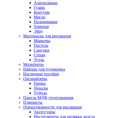
Аэрозольные
Гуашь
Контуры
Масло
Пальчиковые
Темпера
Эбру
Материалы для рисования
Маркеры
Пастель
Сангина
Сепия
Уголь
Мольберты
Наборы для художника
Наглядные пособия
Органайзеры
Папки
Пеналы
Тубусы
Панель МДФ грунтованная
Планшеты
Принадлежности для рисования
Аксессуары
Инструменты для натяжки холста