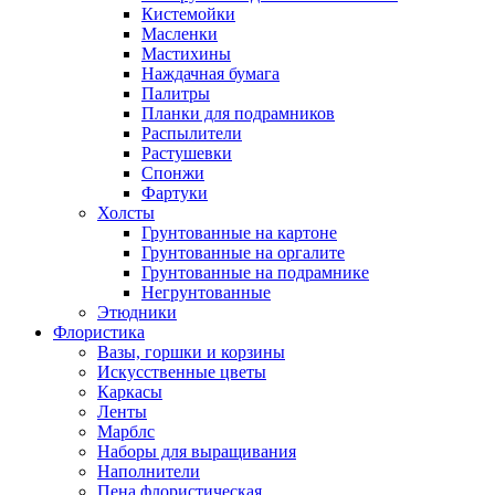
Кистемойки
Масленки
Мастихины
Наждачная бумага
Палитры
Планки для подрамников
Распылители
Растушевки
Спонжи
Фартуки
Холсты
Грунтованные на картоне
Грунтованные на оргалите
Грунтованные на подрамнике
Негрунтованные
Этюдники
Флористика
Вазы, горшки и корзины
Искусственные цветы
Каркасы
Ленты
Марблс
Наборы для выращивания
Наполнители
Пена флористическая