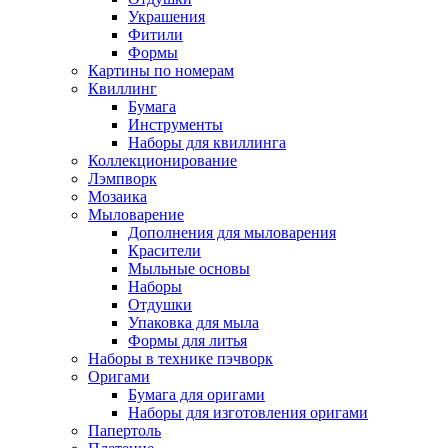
Украшения
Фитили
Формы
Картины по номерам
Квиллинг
Бумага
Инструменты
Наборы для квиллинга
Коллекционирование
Лэмпворк
Мозаика
Мыловарение
Дополнения для мыловарения
Красители
Мыльные основы
Наборы
Отдушки
Упаковка для мыла
Формы для литья
Наборы в технике пэчворк
Оригами
Бумага для оригами
Наборы для изготовления оригами
Папертоль