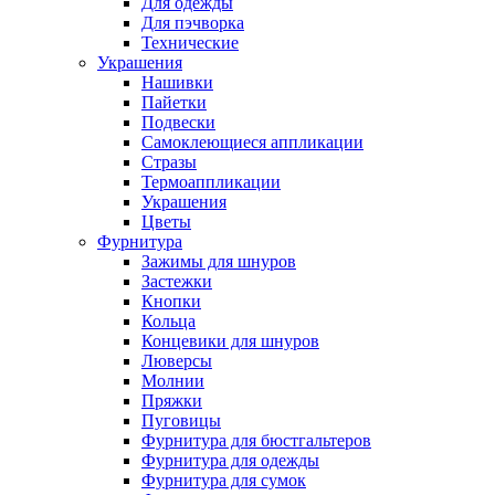
Для одежды
Для пэчворка
Технические
Украшения
Нашивки
Пайетки
Подвески
Самоклеющиеся аппликации
Стразы
Термоаппликации
Украшения
Цветы
Фурнитура
Зажимы для шнуров
Застежки
Кнопки
Кольца
Концевики для шнуров
Люверсы
Молнии
Пряжки
Пуговицы
Фурнитура для бюстгальтеров
Фурнитура для одежды
Фурнитура для сумок