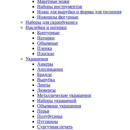
Макетные ножи
Наборы инструментов
Ножи для вырубки и формы для тиснения
Ножницы фигурные
Наборы для скрапбукинга
Наклейки и натирки
Контурные
Натирки
Объемные
Пленка
Плоские
Украшения
Анкеры
Аппликации
Брадсы
Вырубка
Ленты
Люверсы
Металлические украшения
Наборы украшений
Объемные украшения
Перья
Полубусины
Пуговицы
Сургучная печать