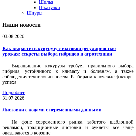
Шилья
Шкатулки
Шнуры
Наши новости
03.08.2026
Как вырастить кукурузу с высокой регулярностью
урожая: секреты выбора гибридов и агротехники
Выращивание кукурузы требует правильного выбора
гибрида, устойчивого к климату и болезням, а также
соблюдения технологии посева. Разбираем ключевые факторы
успеха.
Подробнее
31.07.2026
Листовки c кодами с переменными данными
На фоне современного рынка, забитого шаблонной
рекламой, традиционные листовки и буклеты все чаще
оказываются в корзине