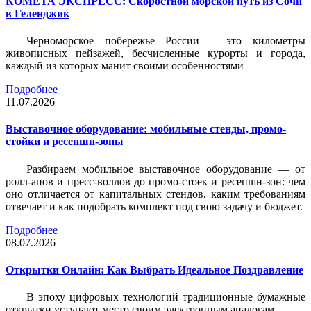
КОМЕТА ЭКСПРЕСС: Скоростной морской путь из Сочи
в Геленджик
Черноморское побережье России – это километры
живописных пейзажей, бесчисленные курорты и города,
каждый из которых манит своими особенностями
Подробнее
11.07.2026
Выставочное оборудование: мобильные стенды, промо-
стойки и ресепшн-зоны
Разбираем мобильное выставочное оборудование — от
ролл-апов и пресс-воллов до промо-стоек и ресепшн-зон: чем
оно отличается от капитальных стендов, каким требованиям
отвечает и как подобрать комплект под свою задачу и бюджет.
Подробнее
08.07.2026
Открытки Онлайн: Как Выбрать Идеальное Поздравление
В эпоху цифровых технологий традиционные бумажные
открытки уступают место своим электронным аналогам