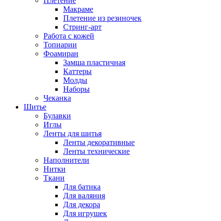
Плетение
Макраме
Плетение из резиночек
Стринг-арт
Работа с кожей
Топиарии
Фоамиран
Замша пластичная
Каттеры
Молды
Наборы
Чеканка
Шитье
Булавки
Иглы
Ленты для шитья
Ленты декоративные
Ленты технические
Наполнители
Нитки
Ткани
Для батика
Для валяния
Для декора
Для игрушек