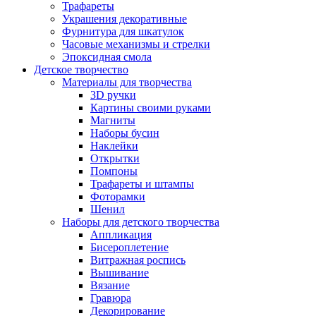
Трафареты
Украшения декоративные
Фурнитура для шкатулок
Часовые механизмы и стрелки
Эпоксидная смола
Детское творчество
Материалы для творчества
3D ручки
Картины своими руками
Магниты
Наборы бусин
Наклейки
Открытки
Помпоны
Трафареты и штампы
Фоторамки
Шенил
Наборы для детского творчества
Аппликация
Бисероплетение
Витражная роспись
Вышивание
Вязание
Гравюра
Декорирование