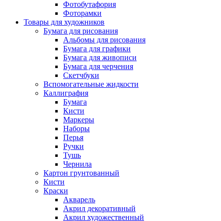
Фотобутафория
Фоторамки
Товары для художников
Бумага для рисования
Альбомы для рисования
Бумага для графики
Бумага для живописи
Бумага для черчения
Скетчбуки
Вспомогательные жидкости
Каллиграфия
Бумага
Кисти
Маркеры
Наборы
Перья
Ручки
Тушь
Чернила
Картон грунтованный
Кисти
Краски
Акварель
Акрил декоративный
Акрил художественный