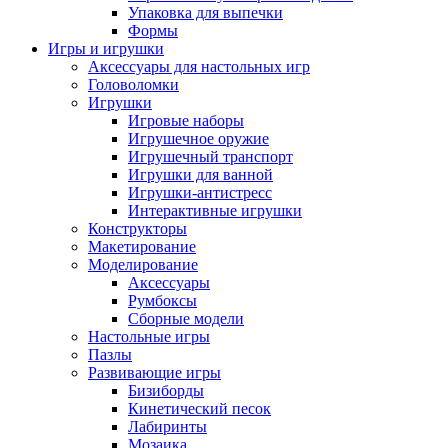
Упаковка для выпечки
Формы
Игры и игрушки
Аксессуары для настольных игр
Головоломки
Игрушки
Игровые наборы
Игрушечное оружие
Игрушечный транспорт
Игрушки для ванной
Игрушки-антистресс
Интерактивные игрушки
Конструкторы
Макетирование
Моделирование
Аксессуары
Румбоксы
Сборные модели
Настольные игры
Пазлы
Развивающие игры
Бизиборды
Кинетический песок
Лабиринты
Мозаика