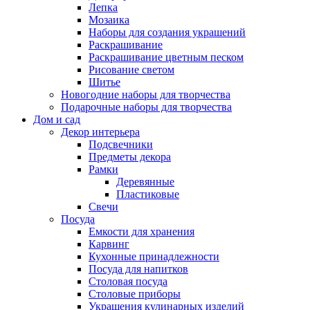
Лепка
Мозаика
Наборы для создания украшений
Раскрашивание
Раскрашивание цветным песком
Рисование светом
Шитье
Новогодние наборы для творчества
Подарочные наборы для творчества
Дом и сад
Декор интерьера
Подсвечники
Предметы декора
Рамки
Деревянные
Пластиковые
Свечи
Посуда
Емкости для хранения
Карвинг
Кухонные принадлежности
Посуда для напитков
Столовая посуда
Столовые приборы
Украшения кулинарных изделий