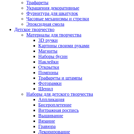
Трафареты
Украшения декоративные
Фурнитура для шкатулок
Часовые механизмы и стрелки
Эпоксидная смола
Детское творчество
Материалы для творчества
3D ручки
Картины своими руками
Магниты
Наборы бусин
Наклейки
Открытки
Помпоны
Трафареты и штампы
Фоторамки
Шенил
Наборы для детского творчества
Аппликация
Бисероплетение
Витражная роспись
Вышивание
Вязание
Гравюра
Декорирование