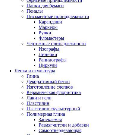
Офисные принадлежности
Папки для бумаги
Пеналы
Письменные принадлежности
Карандаши
Маркеры
Ручки
Фломастеры
Чертежные принадлежности
Изографы
Линейки
Рапидографы
Циркули
Лепка и скульптура
Глина
Декоративный бетон
Изготовление слепков
Керамическая флористика
Лаки и гели
Пластилин
Пластилин скульптурный
Полимерная глина
Запекаемая
Размягчители и добавки
Самоотвердевающая