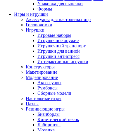
Упаковка для выпечки
Формы
Игры и игрушки
Аксессуары для настольных игр
Головоломки
Игрушки
Игровые наборы
Игрушечное оружие
Игрушечный транспорт
Игрушки для ванной
Игрушки-антистресс
Интерактивные игрушки
Конструкторы
Макетирование
Моделирование
Аксессуары
Румбоксы
Сборные модели
Настольные игры
Пазлы
Развивающие игры
Бизиборды
Кинетический песок
Лабиринты
Мозаика