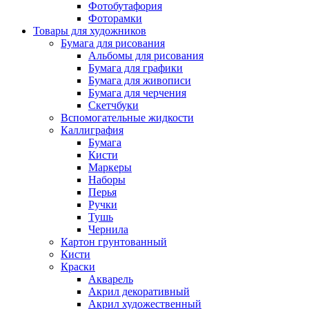
Фотобутафория
Фоторамки
Товары для художников
Бумага для рисования
Альбомы для рисования
Бумага для графики
Бумага для живописи
Бумага для черчения
Скетчбуки
Вспомогательные жидкости
Каллиграфия
Бумага
Кисти
Маркеры
Наборы
Перья
Ручки
Тушь
Чернила
Картон грунтованный
Кисти
Краски
Акварель
Акрил декоративный
Акрил художественный