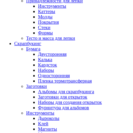
Принадлежности для лепки
Инструменты
Каттеры
Молды
Покрытия
Стеки
Формы
Тесто и масса для лепки
Скрапбукинг
Бумага
Двусторонняя
Калька
Кардсток
Наборы
Односторонняя
Пленка термотрансферная
Заготовки
Альбомы для скрапбукинга
Заготовки для открыток
Наборы для создания открыток
Фурнитура для альбомов
Инструменты
Дыроколы
Клей
Магниты