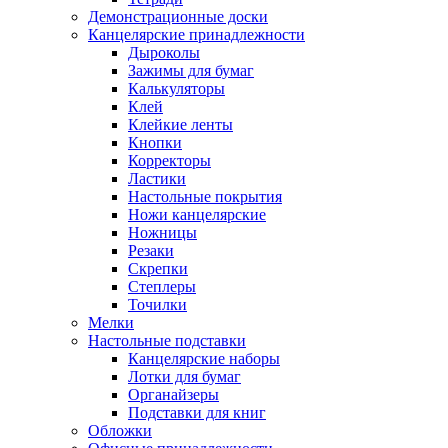
Демонстрационные доски
Канцелярские принадлежности
Дыроколы
Зажимы для бумаг
Калькуляторы
Клей
Клейкие ленты
Кнопки
Корректоры
Ластики
Настольные покрытия
Ножи канцелярские
Ножницы
Резаки
Скрепки
Степлеры
Точилки
Мелки
Настольные подставки
Канцелярские наборы
Лотки для бумаг
Органайзеры
Подставки для книг
Обложки