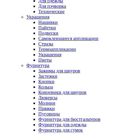
Для одежды
Для пэчворка
Технические
Украшения
Нашивки
Пайетки
Подвески
Самоклеющиеся аппликации
Стразы
Термоаппликации
Украшения
Цветы
Фурнитура
Зажимы для шнуров
Застежки
Кнопки
Кольца
Концевики для шнуров
Люверсы
Молнии
Пряжки
Пуговицы
Фурнитура для бюстгальтеров
Фурнитура для одежды
Фурнитура для сумок