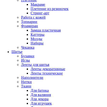
Плетение
Макраме
Плетение из резиночек
Стринг-арт
Работа с кожей
Топиарии
Фоамиран
Замша пластичная
Каттеры
Молды
Наборы
Чеканка
Шитье
Булавки
Иглы
Ленты для шитья
Ленты декоративные
Ленты технические
Наполнители
Нитки
Ткани
Для батика
Для валяния
Для декора
Для игрушек