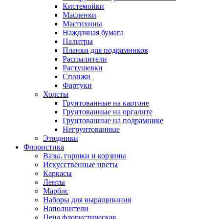
Кистемойки
Масленки
Мастихины
Наждачная бумага
Палитры
Планки для подрамников
Распылители
Растушевки
Спонжи
Фартуки
Холсты
Грунтованные на картоне
Грунтованные на оргалите
Грунтованные на подрамнике
Негрунтованные
Этюдники
Флористика
Вазы, горшки и корзины
Искусственные цветы
Каркасы
Ленты
Марблс
Наборы для выращивания
Наполнители
Пена флористическая