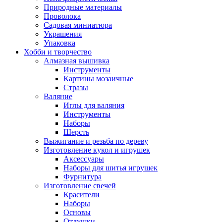
Природные материалы
Проволока
Садовая миниатюра
Украшения
Упаковка
Хобби и творчество
Алмазная вышивка
Инструменты
Картины мозаичные
Стразы
Валяние
Иглы для валяния
Инструменты
Наборы
Шерсть
Выжигание и резьба по дереву
Изготовление кукол и игрушек
Аксессуары
Наборы для шитья игрушек
Фурнитура
Изготовление свечей
Красители
Наборы
Основы
Отдушки