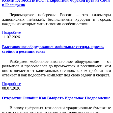
КОМЕТА ЭКСПРЕСС: Скоростной морской путь из Сочи
в Геленджик
Черноморское побережье России – это километры
живописных пейзажей, бесчисленные курорты и города,
каждый из которых манит своими особенностями
Подробнее
11.07.2026
Выставочное оборудование: мобильные стенды, промо-
стойки и ресепшн-зоны
Разбираем мобильное выставочное оборудование — от
ролл-апов и пресс-воллов до промо-стоек и ресепшн-зон: чем
оно отличается от капитальных стендов, каким требованиям
отвечает и как подобрать комплект под свою задачу и бюджет.
Подробнее
08.07.2026
Открытки Онлайн: Как Выбрать Идеальное Поздравление
В эпоху цифровых технологий традиционные бумажные
открытки уступают место своим электронным аналогам