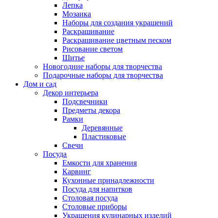
Лепка
Мозаика
Наборы для создания украшений
Раскрашивание
Раскрашивание цветным песком
Рисование светом
Шитье
Новогодние наборы для творчества
Подарочные наборы для творчества
Дом и сад
Декор интерьера
Подсвечники
Предметы декора
Рамки
Деревянные
Пластиковые
Свечи
Посуда
Емкости для хранения
Карвинг
Кухонные принадлежности
Посуда для напитков
Столовая посуда
Столовые приборы
Украшения кулинарных изделий