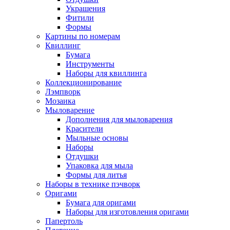
Украшения
Фитили
Формы
Картины по номерам
Квиллинг
Бумага
Инструменты
Наборы для квиллинга
Коллекционирование
Лэмпворк
Мозаика
Мыловарение
Дополнения для мыловарения
Красители
Мыльные основы
Наборы
Отдушки
Упаковка для мыла
Формы для литья
Наборы в технике пэчворк
Оригами
Бумага для оригами
Наборы для изготовления оригами
Папертоль