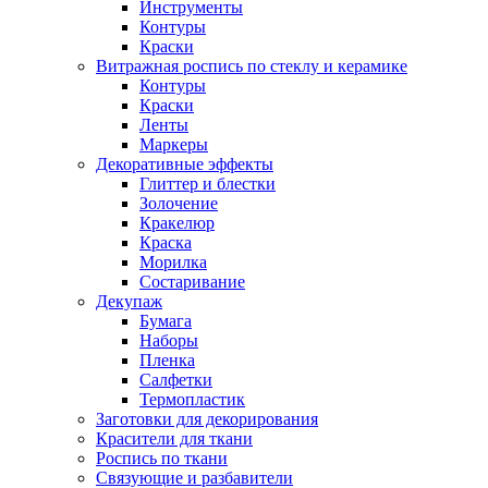
Инструменты
Контуры
Краски
Витражная роспись по стеклу и керамике
Контуры
Краски
Ленты
Маркеры
Декоративные эффекты
Глиттер и блестки
Золочение
Кракелюр
Краска
Морилка
Состаривание
Декупаж
Бумага
Наборы
Пленка
Салфетки
Термопластик
Заготовки для декорирования
Красители для ткани
Роспись по ткани
Связующие и разбавители