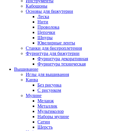
Инструменты
Кабошоны
Основы для бижутерии
Леска
Нити
Проволока
Цепочки
Шнуры
Ювелирные ленты
Станки для бисероплетения
Фурнитура для бижутерии
Фурнитура декоративная
Фурнитура техническая
Вышивание
Иглы для вышивания
Канва
Без рисунка
С рисунком
Мулине
Меланж
Металлик
Мультиколор
Наборы мулине
Сатин
Шерсть