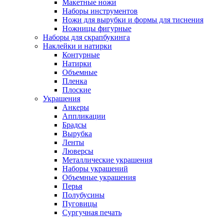
Макетные ножи
Наборы инструментов
Ножи для вырубки и формы для тиснения
Ножницы фигурные
Наборы для скрапбукинга
Наклейки и натирки
Контурные
Натирки
Объемные
Пленка
Плоские
Украшения
Анкеры
Аппликации
Брадсы
Вырубка
Ленты
Люверсы
Металлические украшения
Наборы украшений
Объемные украшения
Перья
Полубусины
Пуговицы
Сургучная печать