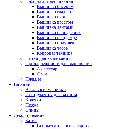
Наборы для вышивания
Вышивка бисером
Вышивка гладью
Вышивка икон
Вышивка крестом
Вышивка лентами
Вышивка на изделиях
Вышивка на одежде
Вышивка подушек
Вышивка часов
Ковровая техника
Нитки для вышивания
Принадлежности для вышивания
Аксессуары
Схемы
Пяльцы
Вязание
Вязальные машинки
Инструменты для вязания
Крючки
Пряжа
Спицы
Декорирование
Батик
Вспомогательные средства