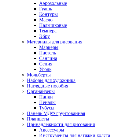
Аэрозольные
Гуашь
Контуры
Масло
Пальчиковые
Темпера
Эбру
Материалы для рисования
Маркеры
Пастель
Сангина
Сепия
Уголь
Мольберты
Наборы для художника
Наглядные пособия
Органайзеры
Папки
Пеналы
Тубусы
Панель МДФ грунтованная
Планшеты
Принадлежности для рисования
Аксессуары
Инструменты для натяжки холста