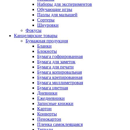
Наборы для экспериментов
Обучающие игры
Пазлы для малышей
Сортеры
Шнуровки
Фокусы
Канцелярские товары
Бумажная продукция
Бланки
Блокноты
Бумага гофрированная
Бумага для заметок
Бумага для печати
Бумага копировальная
Бумага крепированная
Бумага миллиметровая
Бумага цветная
Дневники
Ежедневники
Записные книжки
Картон
Конверты
Пенокартон
Пленка самоклеящаяся
Тетради