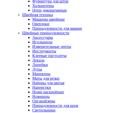
Фурнитура для штор
Хольнитены
Цепи декоративные
Швейная техника
Машины швейные
Оверлоки
Принадлежности для машин
Швейные принадлежности
Аксессуары
Игольницы
Измерительные ленты
Инструменты
Клеевые пистолеты
Лекала
Линейки
Лупы
Манекены
Маты для резки
Наборы для шитья
Наперстки
Ножи раскройные
Ножницы
Органайзеры
Принадлежности для кроя
Светильники