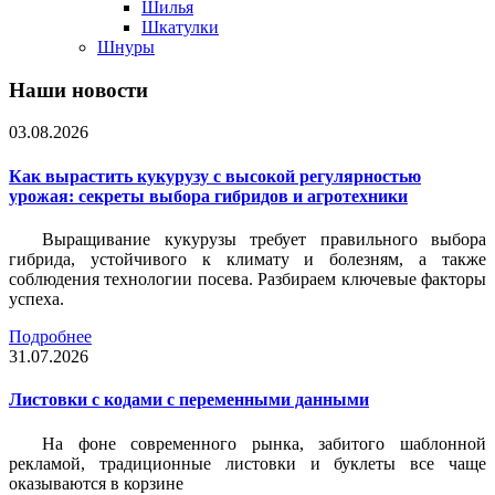
Шилья
Шкатулки
Шнуры
Наши новости
03.08.2026
Как вырастить кукурузу с высокой регулярностью
урожая: секреты выбора гибридов и агротехники
Выращивание кукурузы требует правильного выбора
гибрида, устойчивого к климату и болезням, а также
соблюдения технологии посева. Разбираем ключевые факторы
успеха.
Подробнее
31.07.2026
Листовки c кодами с переменными данными
На фоне современного рынка, забитого шаблонной
рекламой, традиционные листовки и буклеты все чаще
оказываются в корзине