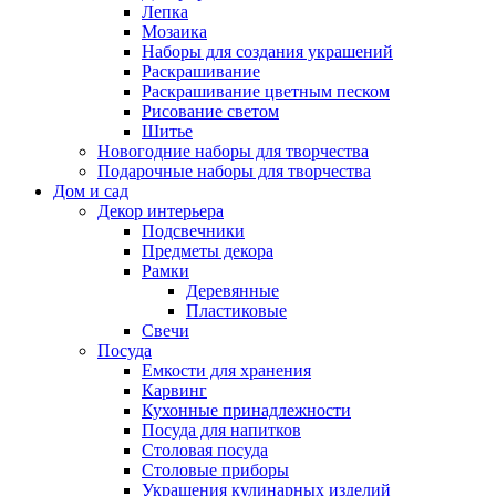
Лепка
Мозаика
Наборы для создания украшений
Раскрашивание
Раскрашивание цветным песком
Рисование светом
Шитье
Новогодние наборы для творчества
Подарочные наборы для творчества
Дом и сад
Декор интерьера
Подсвечники
Предметы декора
Рамки
Деревянные
Пластиковые
Свечи
Посуда
Емкости для хранения
Карвинг
Кухонные принадлежности
Посуда для напитков
Столовая посуда
Столовые приборы
Украшения кулинарных изделий