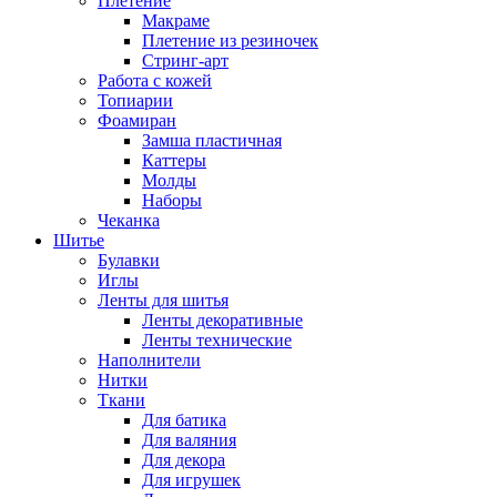
Плетение
Макраме
Плетение из резиночек
Стринг-арт
Работа с кожей
Топиарии
Фоамиран
Замша пластичная
Каттеры
Молды
Наборы
Чеканка
Шитье
Булавки
Иглы
Ленты для шитья
Ленты декоративные
Ленты технические
Наполнители
Нитки
Ткани
Для батика
Для валяния
Для декора
Для игрушек