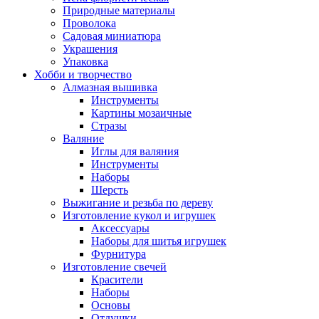
Природные материалы
Проволока
Садовая миниатюра
Украшения
Упаковка
Хобби и творчество
Алмазная вышивка
Инструменты
Картины мозаичные
Стразы
Валяние
Иглы для валяния
Инструменты
Наборы
Шерсть
Выжигание и резьба по дереву
Изготовление кукол и игрушек
Аксессуары
Наборы для шитья игрушек
Фурнитура
Изготовление свечей
Красители
Наборы
Основы
Отдушки