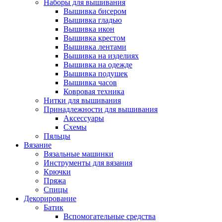
Наборы для вышивания
Вышивка бисером
Вышивка гладью
Вышивка икон
Вышивка крестом
Вышивка лентами
Вышивка на изделиях
Вышивка на одежде
Вышивка подушек
Вышивка часов
Ковровая техника
Нитки для вышивания
Принадлежности для вышивания
Аксессуары
Схемы
Пяльцы
Вязание
Вязальные машинки
Инструменты для вязания
Крючки
Пряжа
Спицы
Декорирование
Батик
Вспомогательные средства