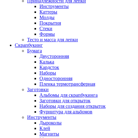
Принадлежности для лепки
Инструменты
Каттеры
Молды
Покрытия
Стеки
Формы
Тесто и масса для лепки
Скрапбукинг
Бумага
Двусторонняя
Калька
Кардсток
Наборы
Односторонняя
Пленка термотрансферная
Заготовки
Альбомы для скрапбукинга
Заготовки для открыток
Наборы для создания открыток
Фурнитура для альбомов
Инструменты
Дыроколы
Клей
Магниты