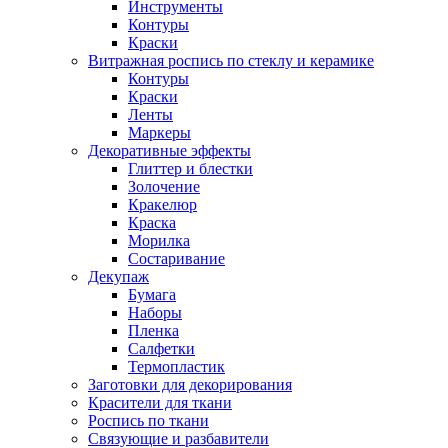
Инструменты
Контуры
Краски
Витражная роспись по стеклу и керамике
Контуры
Краски
Ленты
Маркеры
Декоративные эффекты
Глиттер и блестки
Золочение
Кракелюр
Краска
Морилка
Состаривание
Декупаж
Бумага
Наборы
Пленка
Салфетки
Термопластик
Заготовки для декорирования
Красители для ткани
Роспись по ткани
Связующие и разбавители