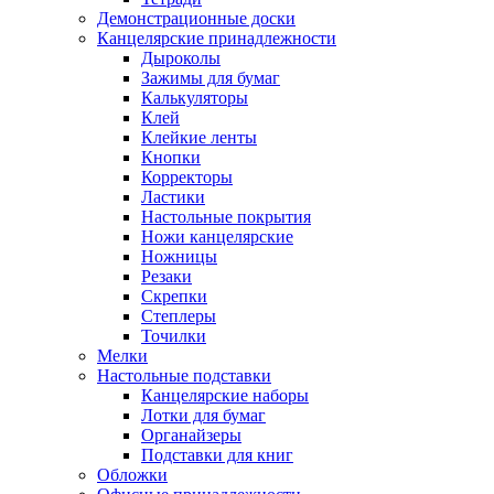
Демонстрационные доски
Канцелярские принадлежности
Дыроколы
Зажимы для бумаг
Калькуляторы
Клей
Клейкие ленты
Кнопки
Корректоры
Ластики
Настольные покрытия
Ножи канцелярские
Ножницы
Резаки
Скрепки
Степлеры
Точилки
Мелки
Настольные подставки
Канцелярские наборы
Лотки для бумаг
Органайзеры
Подставки для книг
Обложки