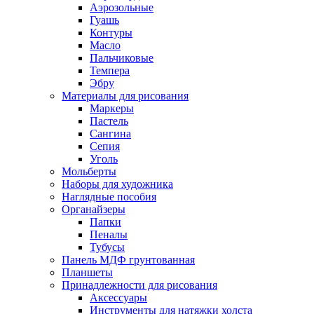
Аэрозольные
Гуашь
Контуры
Масло
Пальчиковые
Темпера
Эбру
Материалы для рисования
Маркеры
Пастель
Сангина
Сепия
Уголь
Мольберты
Наборы для художника
Наглядные пособия
Органайзеры
Папки
Пеналы
Тубусы
Панель МДФ грунтованная
Планшеты
Принадлежности для рисования
Аксессуары
Инструменты для натяжки холста