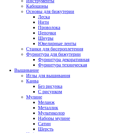
Инструменты
Кабошоны
Основы для бижутерии
Леска
Нити
Проволока
Цепочки
Шнуры
Ювелирные ленты
Станки для бисероплетения
Фурнитура для бижутерии
Фурнитура декоративная
Фурнитура техническая
Вышивание
Иглы для вышивания
Канва
Без рисунка
С рисунком
Мулине
Меланж
Металлик
Мультиколор
Наборы мулине
Сатин
Шерсть