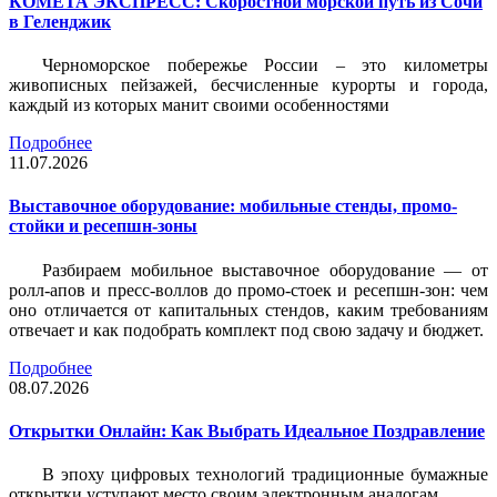
КОМЕТА ЭКСПРЕСС: Скоростной морской путь из Сочи
в Геленджик
Черноморское побережье России – это километры
живописных пейзажей, бесчисленные курорты и города,
каждый из которых манит своими особенностями
Подробнее
11.07.2026
Выставочное оборудование: мобильные стенды, промо-
стойки и ресепшн-зоны
Разбираем мобильное выставочное оборудование — от
ролл-апов и пресс-воллов до промо-стоек и ресепшн-зон: чем
оно отличается от капитальных стендов, каким требованиям
отвечает и как подобрать комплект под свою задачу и бюджет.
Подробнее
08.07.2026
Открытки Онлайн: Как Выбрать Идеальное Поздравление
В эпоху цифровых технологий традиционные бумажные
открытки уступают место своим электронным аналогам