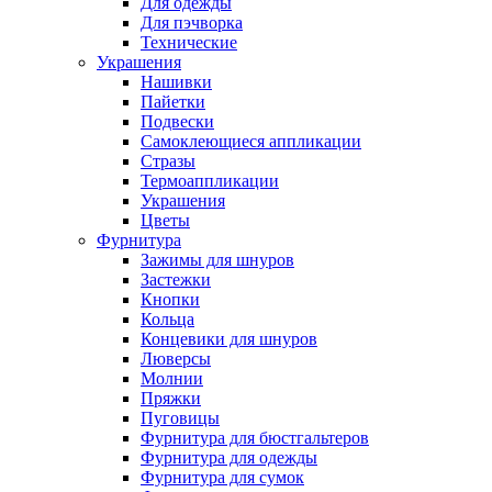
Для одежды
Для пэчворка
Технические
Украшения
Нашивки
Пайетки
Подвески
Самоклеющиеся аппликации
Стразы
Термоаппликации
Украшения
Цветы
Фурнитура
Зажимы для шнуров
Застежки
Кнопки
Кольца
Концевики для шнуров
Люверсы
Молнии
Пряжки
Пуговицы
Фурнитура для бюстгальтеров
Фурнитура для одежды
Фурнитура для сумок