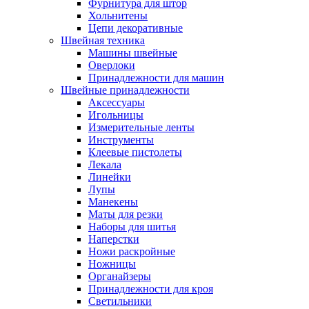
Фурнитура для штор
Хольнитены
Цепи декоративные
Швейная техника
Машины швейные
Оверлоки
Принадлежности для машин
Швейные принадлежности
Аксессуары
Игольницы
Измерительные ленты
Инструменты
Клеевые пистолеты
Лекала
Линейки
Лупы
Манекены
Маты для резки
Наборы для шитья
Наперстки
Ножи раскройные
Ножницы
Органайзеры
Принадлежности для кроя
Светильники