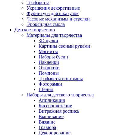
Трафареты
Украшения декоративные
Фурнитура для шкатулок
Часовые механизмы и стрелки
Эпоксидная смола
Детское творчество
Материалы для творчества
3D ручки
Картины своими руками
Магниты
Наборы бусин
Наклейки
Открытки
Помпоны
Трафареты и штампы
Фоторамки
Шенил
Наборы для детского творчества
Аппликация
Бисероплетение
Витражная роспись
Вышивание
Вязание
Гравюра
Декорирование