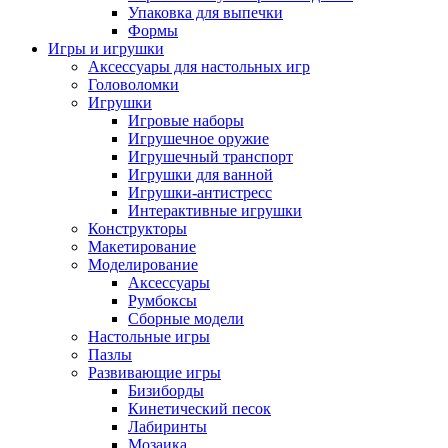
Упаковка для выпечки
Формы
Игры и игрушки
Аксессуары для настольных игр
Головоломки
Игрушки
Игровые наборы
Игрушечное оружие
Игрушечный транспорт
Игрушки для ванной
Игрушки-антистресс
Интерактивные игрушки
Конструкторы
Макетирование
Моделирование
Аксессуары
Румбоксы
Сборные модели
Настольные игры
Пазлы
Развивающие игры
Бизиборды
Кинетический песок
Лабиринты
Мозаика