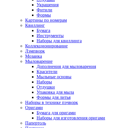
Украшения
Фитили
Формы
Картины по номерам
Квиллинг
Бумага
Инструменты
Наборы для квиллинга
Коллекционирование
Лэмпворк
Мозаика
Мыловарение
Дополнения для мыловарения
Красители
Мыльные основы
Наборы
Отдушки
Упаковка для мыла
Формы для литья
Наборы в технике пэчворк
Оригами
Бумага для оригами
Наборы для изготовления оригами
Папертоль