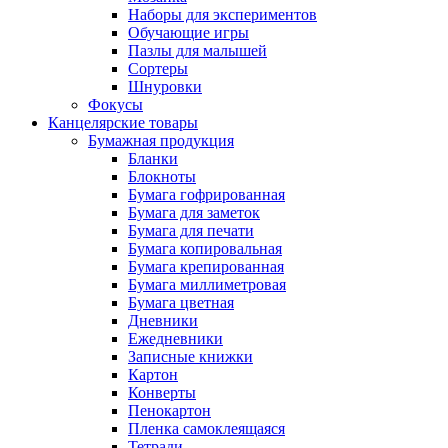
Наборы для экспериментов
Обучающие игры
Пазлы для малышей
Сортеры
Шнуровки
Фокусы
Канцелярские товары
Бумажная продукция
Бланки
Блокноты
Бумага гофрированная
Бумага для заметок
Бумага для печати
Бумага копировальная
Бумага крепированная
Бумага миллиметровая
Бумага цветная
Дневники
Ежедневники
Записные книжки
Картон
Конверты
Пенокартон
Пленка самоклеящаяся
Тетради