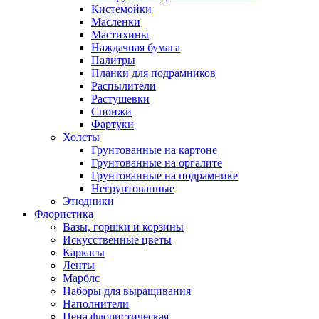
Кистемойки
Масленки
Мастихины
Наждачная бумага
Палитры
Планки для подрамников
Распылители
Растушевки
Спонжи
Фартуки
Холсты
Грунтованные на картоне
Грунтованные на оргалите
Грунтованные на подрамнике
Негрунтованные
Этюдники
Флористика
Вазы, горшки и корзины
Искусственные цветы
Каркасы
Ленты
Марблс
Наборы для выращивания
Наполнители
Пена флористическая