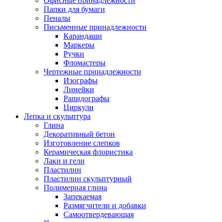
Офисные принадлежности
Папки для бумаги
Пеналы
Письменные принадлежности
Карандаши
Маркеры
Ручки
Фломастеры
Чертежные принадлежности
Изографы
Линейки
Рапидографы
Циркули
Лепка и скульптура
Глина
Декоративный бетон
Изготовление слепков
Керамическая флористика
Лаки и гели
Пластилин
Пластилин скульптурный
Полимерная глина
Запекаемая
Размягчители и добавки
Самоотвердевающая