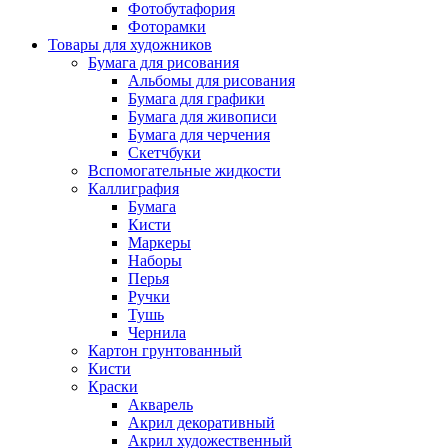
Фотобутафория
Фоторамки
Товары для художников
Бумага для рисования
Альбомы для рисования
Бумага для графики
Бумага для живописи
Бумага для черчения
Скетчбуки
Вспомогательные жидкости
Каллиграфия
Бумага
Кисти
Маркеры
Наборы
Перья
Ручки
Тушь
Чернила
Картон грунтованный
Кисти
Краски
Акварель
Акрил декоративный
Акрил художественный