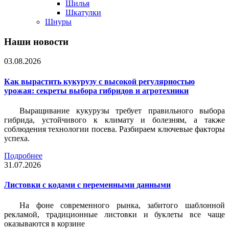
Шилья
Шкатулки
Шнуры
Наши новости
03.08.2026
Как вырастить кукурузу с высокой регулярностью
урожая: секреты выбора гибридов и агротехники
Выращивание кукурузы требует правильного выбора
гибрида, устойчивого к климату и болезням, а также
соблюдения технологии посева. Разбираем ключевые факторы
успеха.
Подробнее
31.07.2026
Листовки c кодами с переменными данными
На фоне современного рынка, забитого шаблонной
рекламой, традиционные листовки и буклеты все чаще
оказываются в корзине