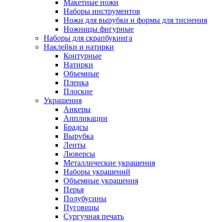
Макетные ножи
Наборы инструментов
Ножи для вырубки и формы для тиснения
Ножницы фигурные
Наборы для скрапбукинга
Наклейки и натирки
Контурные
Натирки
Объемные
Пленка
Плоские
Украшения
Анкеры
Аппликации
Брадсы
Вырубка
Ленты
Люверсы
Металлические украшения
Наборы украшений
Объемные украшения
Перья
Полубусины
Пуговицы
Сургучная печать