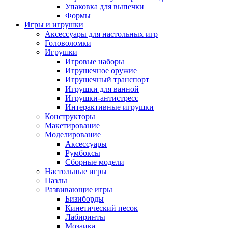
Упаковка для выпечки
Формы
Игры и игрушки
Аксессуары для настольных игр
Головоломки
Игрушки
Игровые наборы
Игрушечное оружие
Игрушечный транспорт
Игрушки для ванной
Игрушки-антистресс
Интерактивные игрушки
Конструкторы
Макетирование
Моделирование
Аксессуары
Румбоксы
Сборные модели
Настольные игры
Пазлы
Развивающие игры
Бизиборды
Кинетический песок
Лабиринты
Мозаика