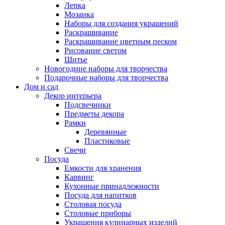
Лепка
Мозаика
Наборы для создания украшений
Раскрашивание
Раскрашивание цветным песком
Рисование светом
Шитье
Новогодние наборы для творчества
Подарочные наборы для творчества
Дом и сад
Декор интерьера
Подсвечники
Предметы декора
Рамки
Деревянные
Пластиковые
Свечи
Посуда
Емкости для хранения
Карвинг
Кухонные принадлежности
Посуда для напитков
Столовая посуда
Столовые приборы
Украшения кулинарных изделий