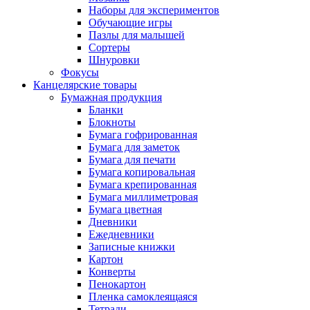
Наборы для экспериментов
Обучающие игры
Пазлы для малышей
Сортеры
Шнуровки
Фокусы
Канцелярские товары
Бумажная продукция
Бланки
Блокноты
Бумага гофрированная
Бумага для заметок
Бумага для печати
Бумага копировальная
Бумага крепированная
Бумага миллиметровая
Бумага цветная
Дневники
Ежедневники
Записные книжки
Картон
Конверты
Пенокартон
Пленка самоклеящаяся
Тетради