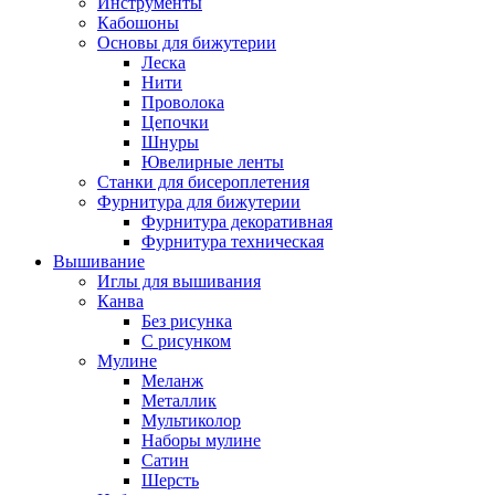
Инструменты
Кабошоны
Основы для бижутерии
Леска
Нити
Проволока
Цепочки
Шнуры
Ювелирные ленты
Станки для бисероплетения
Фурнитура для бижутерии
Фурнитура декоративная
Фурнитура техническая
Вышивание
Иглы для вышивания
Канва
Без рисунка
С рисунком
Мулине
Меланж
Металлик
Мультиколор
Наборы мулине
Сатин
Шерсть