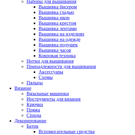
Наборы для вышивания
Вышивка бисером
Вышивка гладью
Вышивка икон
Вышивка крестом
Вышивка лентами
Вышивка на изделиях
Вышивка на одежде
Вышивка подушек
Вышивка часов
Ковровая техника
Нитки для вышивания
Принадлежности для вышивания
Аксессуары
Схемы
Пяльцы
Вязание
Вязальные машинки
Инструменты для вязания
Крючки
Пряжа
Спицы
Декорирование
Батик
Вспомогательные средства