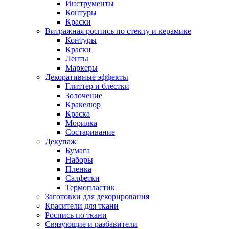
Инструменты
Контуры
Краски
Витражная роспись по стеклу и керамике
Контуры
Краски
Ленты
Маркеры
Декоративные эффекты
Глиттер и блестки
Золочение
Кракелюр
Краска
Морилка
Состаривание
Декупаж
Бумага
Наборы
Пленка
Салфетки
Термопластик
Заготовки для декорирования
Красители для ткани
Роспись по ткани
Связующие и разбавители