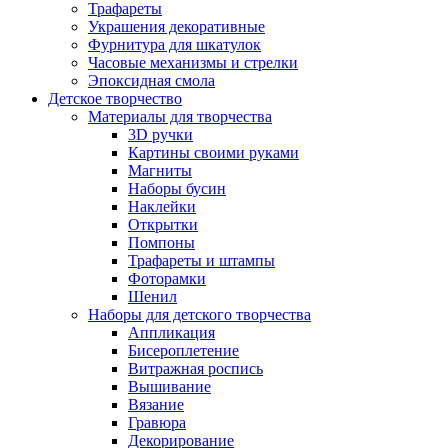
Трафареты
Украшения декоративные
Фурнитура для шкатулок
Часовые механизмы и стрелки
Эпоксидная смола
Детское творчество
Материалы для творчества
3D ручки
Картины своими руками
Магниты
Наборы бусин
Наклейки
Открытки
Помпоны
Трафареты и штампы
Фоторамки
Шенил
Наборы для детского творчества
Аппликация
Бисероплетение
Витражная роспись
Вышивание
Вязание
Гравюра
Декорирование