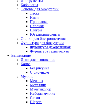
Инструменты
Кабошоны
Основы для бижутерии
Леска
Нити
Проволока
Цепочки
Шнуры
Ювелирные ленты
Станки для бисероплетения
Фурнитура для бижутерии
Фурнитура декоративная
Фурнитура техническая
Вышивание
Иглы для вышивания
Канва
Без рисунка
С рисунком
Мулине
Меланж
Металлик
Мультиколор
Наборы мулине
Сатин
Шерсть