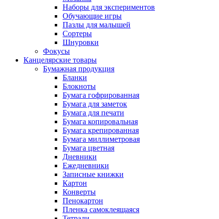
Наборы для экспериментов
Обучающие игры
Пазлы для малышей
Сортеры
Шнуровки
Фокусы
Канцелярские товары
Бумажная продукция
Бланки
Блокноты
Бумага гофрированная
Бумага для заметок
Бумага для печати
Бумага копировальная
Бумага крепированная
Бумага миллиметровая
Бумага цветная
Дневники
Ежедневники
Записные книжки
Картон
Конверты
Пенокартон
Пленка самоклеящаяся
Тетради