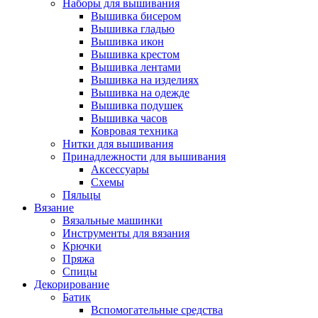
Наборы для вышивания
Вышивка бисером
Вышивка гладью
Вышивка икон
Вышивка крестом
Вышивка лентами
Вышивка на изделиях
Вышивка на одежде
Вышивка подушек
Вышивка часов
Ковровая техника
Нитки для вышивания
Принадлежности для вышивания
Аксессуары
Схемы
Пяльцы
Вязание
Вязальные машинки
Инструменты для вязания
Крючки
Пряжа
Спицы
Декорирование
Батик
Вспомогательные средства