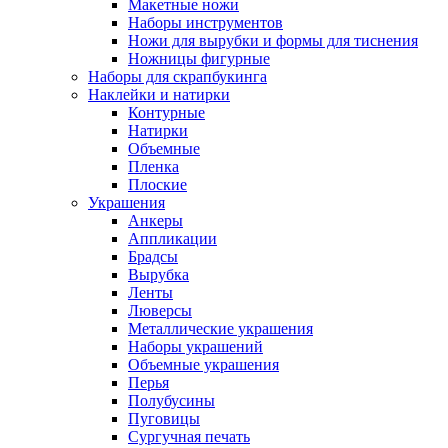
Макетные ножи
Наборы инструментов
Ножи для вырубки и формы для тиснения
Ножницы фигурные
Наборы для скрапбукинга
Наклейки и натирки
Контурные
Натирки
Объемные
Пленка
Плоские
Украшения
Анкеры
Аппликации
Брадсы
Вырубка
Ленты
Люверсы
Металлические украшения
Наборы украшений
Объемные украшения
Перья
Полубусины
Пуговицы
Сургучная печать