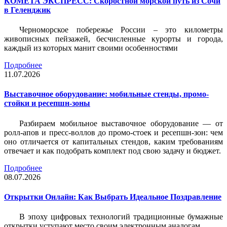
КОМЕТА ЭКСПРЕСС: Скоростной морской путь из Сочи
в Геленджик
Черноморское побережье России – это километры
живописных пейзажей, бесчисленные курорты и города,
каждый из которых манит своими особенностями
Подробнее
11.07.2026
Выставочное оборудование: мобильные стенды, промо-
стойки и ресепшн-зоны
Разбираем мобильное выставочное оборудование — от
ролл-апов и пресс-воллов до промо-стоек и ресепшн-зон: чем
оно отличается от капитальных стендов, каким требованиям
отвечает и как подобрать комплект под свою задачу и бюджет.
Подробнее
08.07.2026
Открытки Онлайн: Как Выбрать Идеальное Поздравление
В эпоху цифровых технологий традиционные бумажные
открытки уступают место своим электронным аналогам