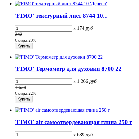
'FIMO' текстурный лист 8744 10...
174
руб
x
242
Скидка 28%
'FIMO' Термометр для духовки 8700 22
1 266
руб
x
1 624
Скидка 22%
'FIMO' air самоотвердевающая глина 250 г
689
руб
x