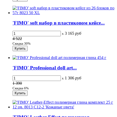
'FIMO' soft набор в пластиковом кейсе...
3 165
руб
x
4 522
Скидка 30%
'FIMO' Professional doll art...
1 306
руб
x
1 390
Скидка 6%