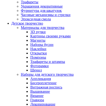
Трафареты
Украшения декоративные
Фурнитура для шкатулок
Часовые механизмы и стрелки
Эпоксидная смола
Детское творчество
Материалы для творчества
3D ручки
Картины своими руками
Магниты
Наборы бусин
Наклейки
Открытки
Помпоны
Трафареты и штампы
Фоторамки
Шенил
Наборы для детского творчества
Аппликация
Бисероплетение
Витражная роспись
Вышивание
Вязание
Гравюра
Декорирование