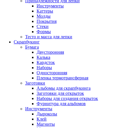
Принадлежности для лепки
Инструменты
Каттеры
Молды
Покрытия
Стеки
Формы
Тесто и масса для лепки
Скрапбукинг
Бумага
Двусторонняя
Калька
Кардсток
Наборы
Односторонняя
Пленка термотрансферная
Заготовки
Альбомы для скрапбукинга
Заготовки для открыток
Наборы для создания открыток
Фурнитура для альбомов
Инструменты
Дыроколы
Клей
Магниты