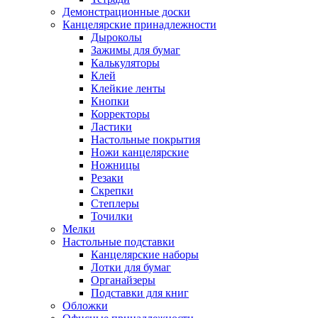
Демонстрационные доски
Канцелярские принадлежности
Дыроколы
Зажимы для бумаг
Калькуляторы
Клей
Клейкие ленты
Кнопки
Корректоры
Ластики
Настольные покрытия
Ножи канцелярские
Ножницы
Резаки
Скрепки
Степлеры
Точилки
Мелки
Настольные подставки
Канцелярские наборы
Лотки для бумаг
Органайзеры
Подставки для книг
Обложки