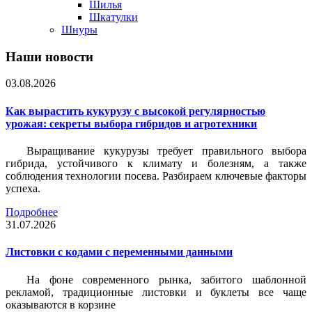
Шилья
Шкатулки
Шнуры
Наши новости
03.08.2026
Как вырастить кукурузу с высокой регулярностью
урожая: секреты выбора гибридов и агротехники
Выращивание кукурузы требует правильного выбора
гибрида, устойчивого к климату и болезням, а также
соблюдения технологии посева. Разбираем ключевые факторы
успеха.
Подробнее
31.07.2026
Листовки c кодами с переменными данными
На фоне современного рынка, забитого шаблонной
рекламой, традиционные листовки и буклеты все чаще
оказываются в корзине