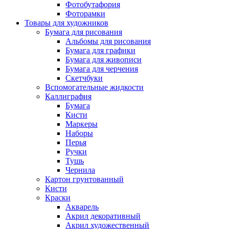
Фотобутафория
Фоторамки
Товары для художников
Бумага для рисования
Альбомы для рисования
Бумага для графики
Бумага для живописи
Бумага для черчения
Скетчбуки
Вспомогательные жидкости
Каллиграфия
Бумага
Кисти
Маркеры
Наборы
Перья
Ручки
Тушь
Чернила
Картон грунтованный
Кисти
Краски
Акварель
Акрил декоративный
Акрил художественный