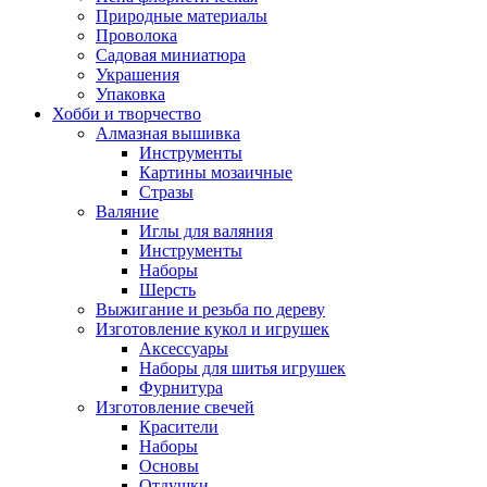
Природные материалы
Проволока
Садовая миниатюра
Украшения
Упаковка
Хобби и творчество
Алмазная вышивка
Инструменты
Картины мозаичные
Стразы
Валяние
Иглы для валяния
Инструменты
Наборы
Шерсть
Выжигание и резьба по дереву
Изготовление кукол и игрушек
Аксессуары
Наборы для шитья игрушек
Фурнитура
Изготовление свечей
Красители
Наборы
Основы
Отдушки