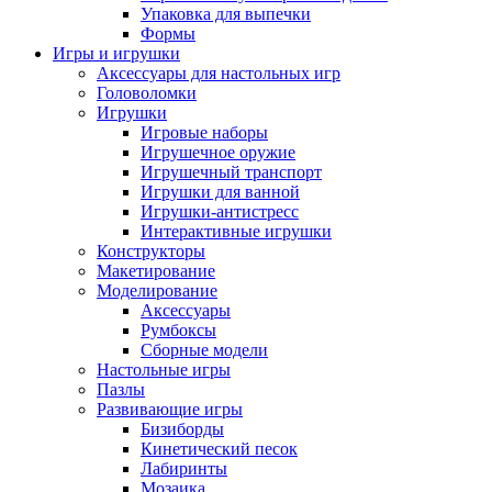
Упаковка для выпечки
Формы
Игры и игрушки
Аксессуары для настольных игр
Головоломки
Игрушки
Игровые наборы
Игрушечное оружие
Игрушечный транспорт
Игрушки для ванной
Игрушки-антистресс
Интерактивные игрушки
Конструкторы
Макетирование
Моделирование
Аксессуары
Румбоксы
Сборные модели
Настольные игры
Пазлы
Развивающие игры
Бизиборды
Кинетический песок
Лабиринты
Мозаика