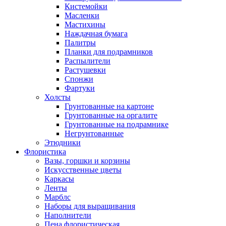
Кистемойки
Масленки
Мастихины
Наждачная бумага
Палитры
Планки для подрамников
Распылители
Растушевки
Спонжи
Фартуки
Холсты
Грунтованные на картоне
Грунтованные на оргалите
Грунтованные на подрамнике
Негрунтованные
Этюдники
Флористика
Вазы, горшки и корзины
Искусственные цветы
Каркасы
Ленты
Марблс
Наборы для выращивания
Наполнители
Пена флористическая