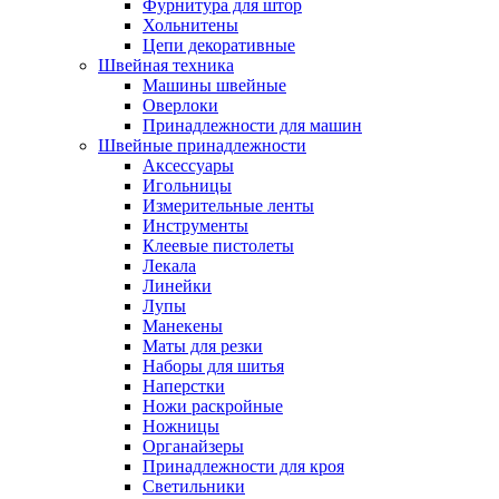
Фурнитура для штор
Хольнитены
Цепи декоративные
Швейная техника
Машины швейные
Оверлоки
Принадлежности для машин
Швейные принадлежности
Аксессуары
Игольницы
Измерительные ленты
Инструменты
Клеевые пистолеты
Лекала
Линейки
Лупы
Манекены
Маты для резки
Наборы для шитья
Наперстки
Ножи раскройные
Ножницы
Органайзеры
Принадлежности для кроя
Светильники