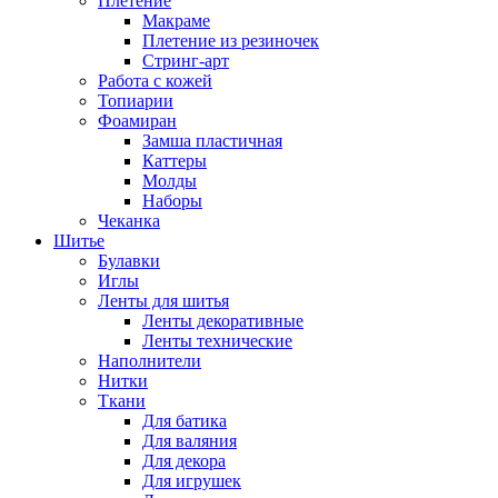
Плетение
Макраме
Плетение из резиночек
Стринг-арт
Работа с кожей
Топиарии
Фоамиран
Замша пластичная
Каттеры
Молды
Наборы
Чеканка
Шитье
Булавки
Иглы
Ленты для шитья
Ленты декоративные
Ленты технические
Наполнители
Нитки
Ткани
Для батика
Для валяния
Для декора
Для игрушек