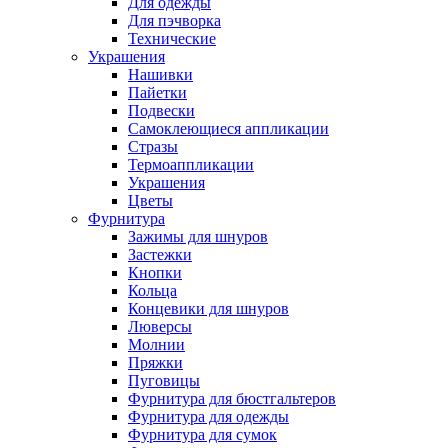
Для одежды
Для пэчворка
Технические
Украшения
Нашивки
Пайетки
Подвески
Самоклеющиеся аппликации
Стразы
Термоаппликации
Украшения
Цветы
Фурнитура
Зажимы для шнуров
Застежки
Кнопки
Кольца
Концевики для шнуров
Люверсы
Молнии
Пряжки
Пуговицы
Фурнитура для бюстгальтеров
Фурнитура для одежды
Фурнитура для сумок