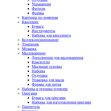
Украшения
Фитили
Формы
Картины по номерам
Квиллинг
Бумага
Инструменты
Наборы для квиллинга
Коллекционирование
Лэмпворк
Мозаика
Мыловарение
Дополнения для мыловарения
Красители
Мыльные основы
Наборы
Отдушки
Упаковка для мыла
Формы для литья
Наборы в технике пэчворк
Оригами
Бумага для оригами
Наборы для изготовления оригами
Папертоль