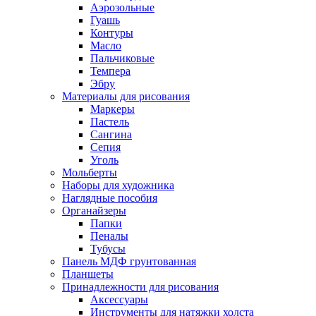
Аэрозольные
Гуашь
Контуры
Масло
Пальчиковые
Темпера
Эбру
Материалы для рисования
Маркеры
Пастель
Сангина
Сепия
Уголь
Мольберты
Наборы для художника
Наглядные пособия
Органайзеры
Папки
Пеналы
Тубусы
Панель МДФ грунтованная
Планшеты
Принадлежности для рисования
Аксессуары
Инструменты для натяжки холста