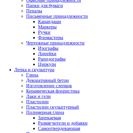
Офисные принадлежности
Папки для бумаги
Пеналы
Письменные принадлежности
Карандаши
Маркеры
Ручки
Фломастеры
Чертежные принадлежности
Изографы
Линейки
Рапидографы
Циркули
Лепка и скульптура
Глина
Декоративный бетон
Изготовление слепков
Керамическая флористика
Лаки и гели
Пластилин
Пластилин скульптурный
Полимерная глина
Запекаемая
Размягчители и добавки
Самоотвердевающая