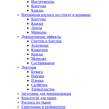
Инструменты
Контуры
Краски
Витражная роспись по стеклу и керамике
Контуры
Краски
Ленты
Маркеры
Декоративные эффекты
Глиттер и блестки
Золочение
Кракелюр
Краска
Морилка
Состаривание
Декупаж
Бумага
Наборы
Пленка
Салфетки
Термопластик
Заготовки для декорирования
Красители для ткани
Роспись по ткани
Связующие и разбавители