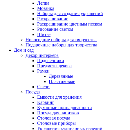
Лепка
Мозаика
Наборы для создания украшений
Раскрашивание
Раскрашивание цветным песком
Рисование светом
Шитье
Новогодние наборы для творчества
Подарочные наборы для творчества
Дом и сад
Декор интерьера
Подсвечники
Предметы декора
Рамки
Деревянные
Пластиковые
Свечи
Посуда
Емкости для хранения
Карвинг
Кухонные принадлежности
Посуда для напитков
Столовая посуда
Столовые приборы
Украшения кулинарных изделий