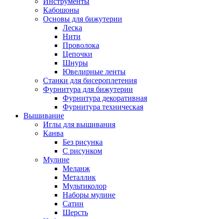
Инструменты
Кабошоны
Основы для бижутерии
Леска
Нити
Проволока
Цепочки
Шнуры
Ювелирные ленты
Станки для бисероплетения
Фурнитура для бижутерии
Фурнитура декоративная
Фурнитура техническая
Вышивание
Иглы для вышивания
Канва
Без рисунка
С рисунком
Мулине
Меланж
Металлик
Мультиколор
Наборы мулине
Сатин
Шерсть