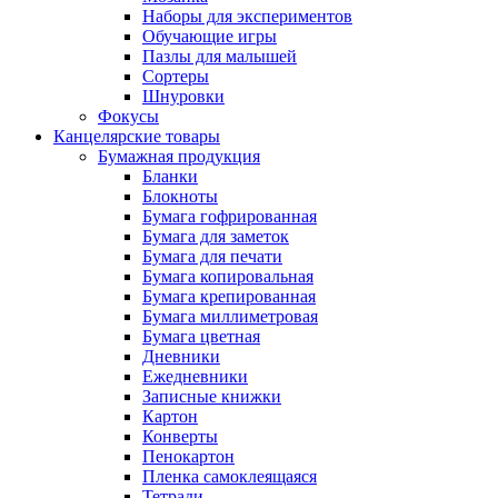
Наборы для экспериментов
Обучающие игры
Пазлы для малышей
Сортеры
Шнуровки
Фокусы
Канцелярские товары
Бумажная продукция
Бланки
Блокноты
Бумага гофрированная
Бумага для заметок
Бумага для печати
Бумага копировальная
Бумага крепированная
Бумага миллиметровая
Бумага цветная
Дневники
Ежедневники
Записные книжки
Картон
Конверты
Пенокартон
Пленка самоклеящаяся
Тетради