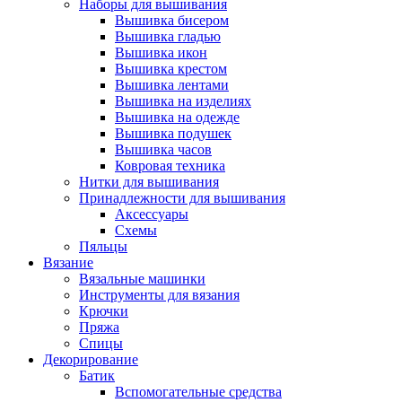
Наборы для вышивания
Вышивка бисером
Вышивка гладью
Вышивка икон
Вышивка крестом
Вышивка лентами
Вышивка на изделиях
Вышивка на одежде
Вышивка подушек
Вышивка часов
Ковровая техника
Нитки для вышивания
Принадлежности для вышивания
Аксессуары
Схемы
Пяльцы
Вязание
Вязальные машинки
Инструменты для вязания
Крючки
Пряжа
Спицы
Декорирование
Батик
Вспомогательные средства