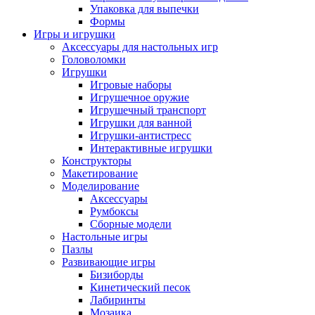
Упаковка для выпечки
Формы
Игры и игрушки
Аксессуары для настольных игр
Головоломки
Игрушки
Игровые наборы
Игрушечное оружие
Игрушечный транспорт
Игрушки для ванной
Игрушки-антистресс
Интерактивные игрушки
Конструкторы
Макетирование
Моделирование
Аксессуары
Румбоксы
Сборные модели
Настольные игры
Пазлы
Развивающие игры
Бизиборды
Кинетический песок
Лабиринты
Мозаика