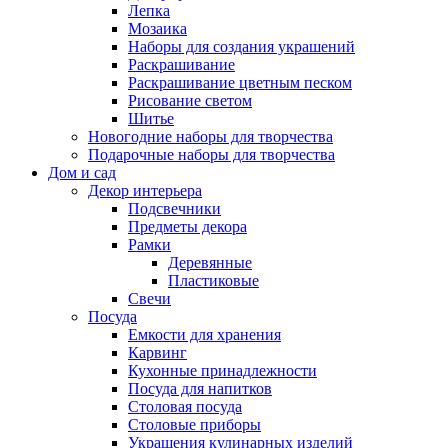
Лепка
Мозаика
Наборы для создания украшений
Раскрашивание
Раскрашивание цветным песком
Рисование светом
Шитье
Новогодние наборы для творчества
Подарочные наборы для творчества
Дом и сад
Декор интерьера
Подсвечники
Предметы декора
Рамки
Деревянные
Пластиковые
Свечи
Посуда
Емкости для хранения
Карвинг
Кухонные принадлежности
Посуда для напитков
Столовая посуда
Столовые приборы
Украшения кулинарных изделий