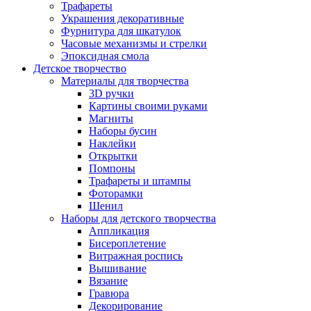
Трафареты
Украшения декоративные
Фурнитура для шкатулок
Часовые механизмы и стрелки
Эпоксидная смола
Детское творчество
Материалы для творчества
3D ручки
Картины своими руками
Магниты
Наборы бусин
Наклейки
Открытки
Помпоны
Трафареты и штампы
Фоторамки
Шенил
Наборы для детского творчества
Аппликация
Бисероплетение
Витражная роспись
Вышивание
Вязание
Гравюра
Декорирование