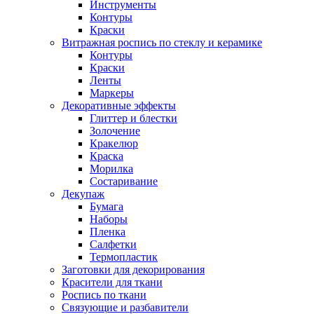
Инструменты
Контуры
Краски
Витражная роспись по стеклу и керамике
Контуры
Краски
Ленты
Маркеры
Декоративные эффекты
Глиттер и блестки
Золочение
Кракелюр
Краска
Морилка
Состаривание
Декупаж
Бумага
Наборы
Пленка
Салфетки
Термопластик
Заготовки для декорирования
Красители для ткани
Роспись по ткани
Связующие и разбавители