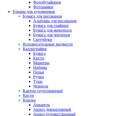
Фотобутафория
Фоторамки
Товары для художников
Бумага для рисования
Альбомы для рисования
Бумага для графики
Бумага для живописи
Бумага для черчения
Скетчбуки
Вспомогательные жидкости
Каллиграфия
Бумага
Кисти
Маркеры
Наборы
Перья
Ручки
Тушь
Чернила
Картон грунтованный
Кисти
Краски
Акварель
Акрил декоративный
Акрил художественный