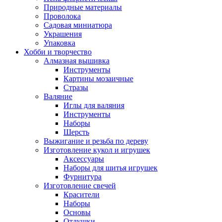
Природные материалы
Проволока
Садовая миниатюра
Украшения
Упаковка
Хобби и творчество
Алмазная вышивка
Инструменты
Картины мозаичные
Стразы
Валяние
Иглы для валяния
Инструменты
Наборы
Шерсть
Выжигание и резьба по дереву
Изготовление кукол и игрушек
Аксессуары
Наборы для шитья игрушек
Фурнитура
Изготовление свечей
Красители
Наборы
Основы
Отдушки