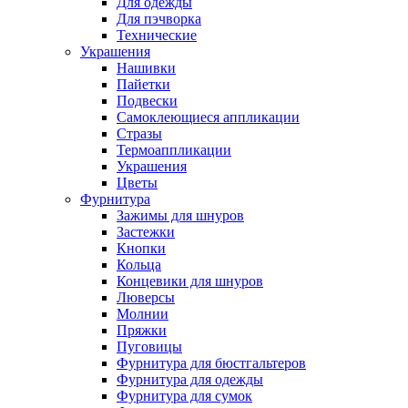
Для одежды
Для пэчворка
Технические
Украшения
Нашивки
Пайетки
Подвески
Самоклеющиеся аппликации
Стразы
Термоаппликации
Украшения
Цветы
Фурнитура
Зажимы для шнуров
Застежки
Кнопки
Кольца
Концевики для шнуров
Люверсы
Молнии
Пряжки
Пуговицы
Фурнитура для бюстгальтеров
Фурнитура для одежды
Фурнитура для сумок