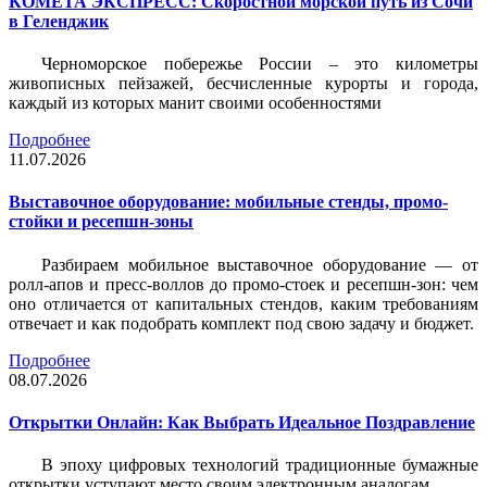
КОМЕТА ЭКСПРЕСС: Скоростной морской путь из Сочи
в Геленджик
Черноморское побережье России – это километры
живописных пейзажей, бесчисленные курорты и города,
каждый из которых манит своими особенностями
Подробнее
11.07.2026
Выставочное оборудование: мобильные стенды, промо-
стойки и ресепшн-зоны
Разбираем мобильное выставочное оборудование — от
ролл-апов и пресс-воллов до промо-стоек и ресепшн-зон: чем
оно отличается от капитальных стендов, каким требованиям
отвечает и как подобрать комплект под свою задачу и бюджет.
Подробнее
08.07.2026
Открытки Онлайн: Как Выбрать Идеальное Поздравление
В эпоху цифровых технологий традиционные бумажные
открытки уступают место своим электронным аналогам