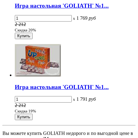
Игра настольная 'GOLIATH' №1...
1 769
руб
x
2 212
Скидка 20%
Игра настольная 'GOLIATH' №1...
1 791
руб
x
2 212
Скидка 19%
Вы можете купить GOLIATH недорого и по выгодной цене в