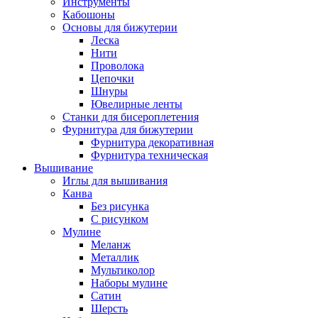
Инструменты
Кабошоны
Основы для бижутерии
Леска
Нити
Проволока
Цепочки
Шнуры
Ювелирные ленты
Станки для бисероплетения
Фурнитура для бижутерии
Фурнитура декоративная
Фурнитура техническая
Вышивание
Иглы для вышивания
Канва
Без рисунка
С рисунком
Мулине
Меланж
Металлик
Мультиколор
Наборы мулине
Сатин
Шерсть