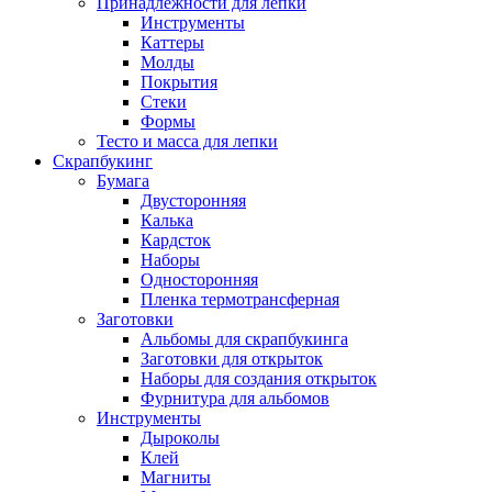
Принадлежности для лепки
Инструменты
Каттеры
Молды
Покрытия
Стеки
Формы
Тесто и масса для лепки
Скрапбукинг
Бумага
Двусторонняя
Калька
Кардсток
Наборы
Односторонняя
Пленка термотрансферная
Заготовки
Альбомы для скрапбукинга
Заготовки для открыток
Наборы для создания открыток
Фурнитура для альбомов
Инструменты
Дыроколы
Клей
Магниты