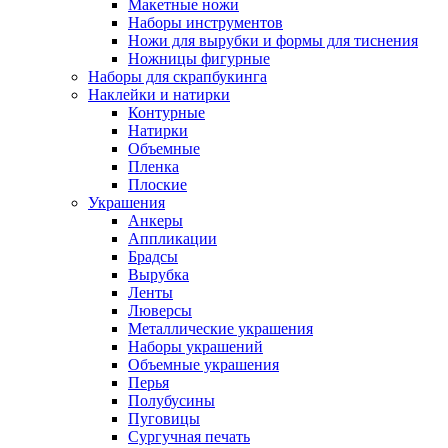
Макетные ножи
Наборы инструментов
Ножи для вырубки и формы для тиснения
Ножницы фигурные
Наборы для скрапбукинга
Наклейки и натирки
Контурные
Натирки
Объемные
Пленка
Плоские
Украшения
Анкеры
Аппликации
Брадсы
Вырубка
Ленты
Люверсы
Металлические украшения
Наборы украшений
Объемные украшения
Перья
Полубусины
Пуговицы
Сургучная печать