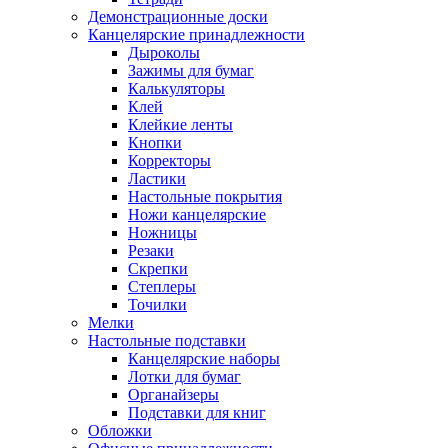
Демонстрационные доски
Канцелярские принадлежности
Дыроколы
Зажимы для бумаг
Калькуляторы
Клей
Клейкие ленты
Кнопки
Корректоры
Ластики
Настольные покрытия
Ножи канцелярские
Ножницы
Резаки
Скрепки
Степлеры
Точилки
Мелки
Настольные подставки
Канцелярские наборы
Лотки для бумаг
Органайзеры
Подставки для книг
Обложки