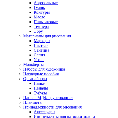
Аэрозольные
Гуашь
Контуры
Масло
Пальчиковые
Темпера
Эбру
Материалы для рисования
Маркеры
Пастель
Сангина
Сепия
Уголь
Мольберты
Наборы для художника
Наглядные пособия
Органайзеры
Папки
Пеналы
Тубусы
Панель МДФ грунтованная
Планшеты
Принадлежности для рисования
Аксессуары
Инструменты для натяжки холста