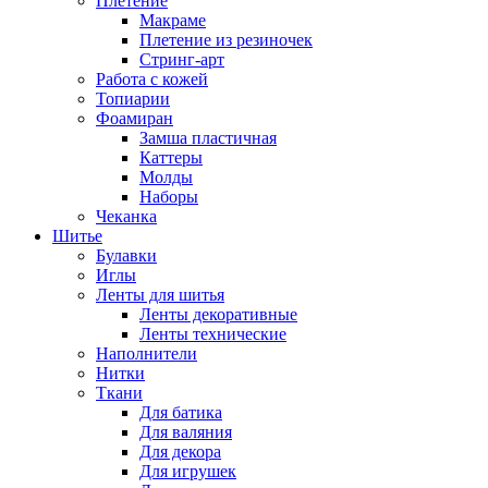
Плетение
Макраме
Плетение из резиночек
Стринг-арт
Работа с кожей
Топиарии
Фоамиран
Замша пластичная
Каттеры
Молды
Наборы
Чеканка
Шитье
Булавки
Иглы
Ленты для шитья
Ленты декоративные
Ленты технические
Наполнители
Нитки
Ткани
Для батика
Для валяния
Для декора
Для игрушек