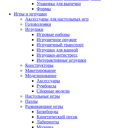
Упаковка для выпечки
Формы
Игры и игрушки
Аксессуары для настольных игр
Головоломки
Игрушки
Игровые наборы
Игрушечное оружие
Игрушечный транспорт
Игрушки для ванной
Игрушки-антистресс
Интерактивные игрушки
Конструкторы
Макетирование
Моделирование
Аксессуары
Румбоксы
Сборные модели
Настольные игры
Пазлы
Развивающие игры
Бизиборды
Кинетический песок
Лабиринты
Мозаика