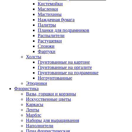
Кистемойки
Масленки
Мастихины
Наждачная бумага
Палитры
Планки для подрамников
Распылители
Растушевки
Спонжи
Фартуки
Холсты
Грунтованные на картоне
Грунтованные на оргалите
Грунтованные на подрамнике
Негрунтованные
Этюдники
Флористика
Вазы, горшки и корзины
Искусственные цветы
Каркасы
Ленты
Марблс
Наборы для выращивания
Наполнители
Пена флористическая