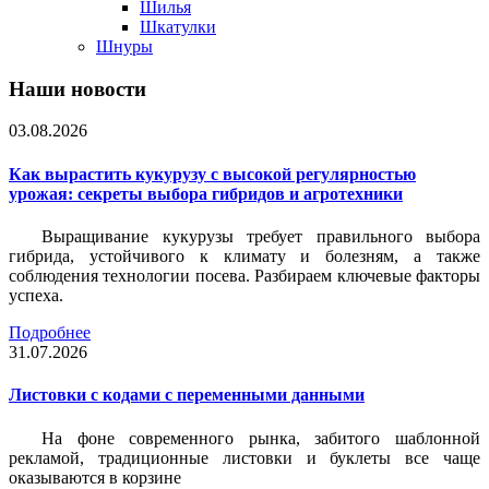
Шилья
Шкатулки
Шнуры
Наши новости
03.08.2026
Как вырастить кукурузу с высокой регулярностью
урожая: секреты выбора гибридов и агротехники
Выращивание кукурузы требует правильного выбора
гибрида, устойчивого к климату и болезням, а также
соблюдения технологии посева. Разбираем ключевые факторы
успеха.
Подробнее
31.07.2026
Листовки c кодами с переменными данными
На фоне современного рынка, забитого шаблонной
рекламой, традиционные листовки и буклеты все чаще
оказываются в корзине