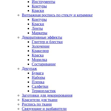
Инструменты
Контуры
Краски
Витражная роспись по стеклу и керамике
Контуры
Краски
Ленты
Маркеры
Декоративные эффекты
Глиттер и блестки
Золочение
Кракелюр
Краска
Морилка
Состаривание
Декупаж
Бумага
Наборы
Пленка
Салфетки
Термопластик
Заготовки для декорирования
Красители для ткани
Роспись по ткани
Связующие и разбавители