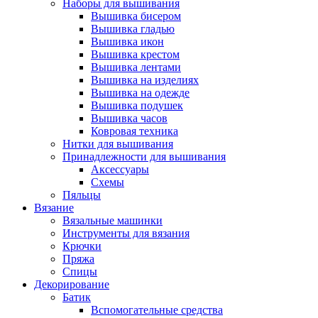
Наборы для вышивания
Вышивка бисером
Вышивка гладью
Вышивка икон
Вышивка крестом
Вышивка лентами
Вышивка на изделиях
Вышивка на одежде
Вышивка подушек
Вышивка часов
Ковровая техника
Нитки для вышивания
Принадлежности для вышивания
Аксессуары
Схемы
Пяльцы
Вязание
Вязальные машинки
Инструменты для вязания
Крючки
Пряжа
Спицы
Декорирование
Батик
Вспомогательные средства