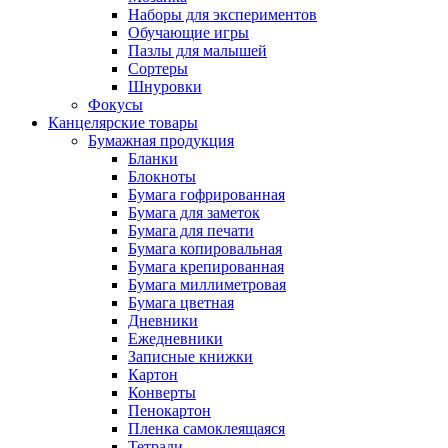
Наборы для экспериментов
Обучающие игры
Пазлы для малышей
Сортеры
Шнуровки
Фокусы
Канцелярские товары
Бумажная продукция
Бланки
Блокноты
Бумага гофрированная
Бумага для заметок
Бумага для печати
Бумага копировальная
Бумага крепированная
Бумага миллиметровая
Бумага цветная
Дневники
Ежедневники
Записные книжки
Картон
Конверты
Пенокартон
Пленка самоклеящаяся
Тетради