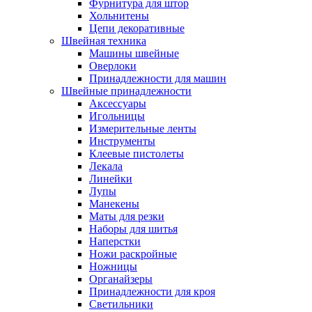
Фурнитура для штор
Хольнитены
Цепи декоративные
Швейная техника
Машины швейные
Оверлоки
Принадлежности для машин
Швейные принадлежности
Аксессуары
Игольницы
Измерительные ленты
Инструменты
Клеевые пистолеты
Лекала
Линейки
Лупы
Манекены
Маты для резки
Наборы для шитья
Наперстки
Ножи раскройные
Ножницы
Органайзеры
Принадлежности для кроя
Светильники