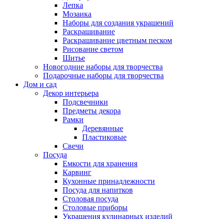
Лепка
Мозаика
Наборы для создания украшений
Раскрашивание
Раскрашивание цветным песком
Рисование светом
Шитье
Новогодние наборы для творчества
Подарочные наборы для творчества
Дом и сад
Декор интерьера
Подсвечники
Предметы декора
Рамки
Деревянные
Пластиковые
Свечи
Посуда
Емкости для хранения
Карвинг
Кухонные принадлежности
Посуда для напитков
Столовая посуда
Столовые приборы
Украшения кулинарных изделий