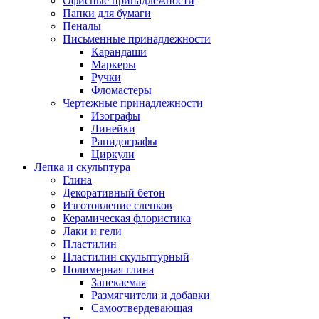
Офисные принадлежности
Папки для бумаги
Пеналы
Письменные принадлежности
Карандаши
Маркеры
Ручки
Фломастеры
Чертежные принадлежности
Изографы
Линейки
Рапидографы
Циркули
Лепка и скульптура
Глина
Декоративный бетон
Изготовление слепков
Керамическая флористика
Лаки и гели
Пластилин
Пластилин скульптурный
Полимерная глина
Запекаемая
Размягчители и добавки
Самоотвердевающая