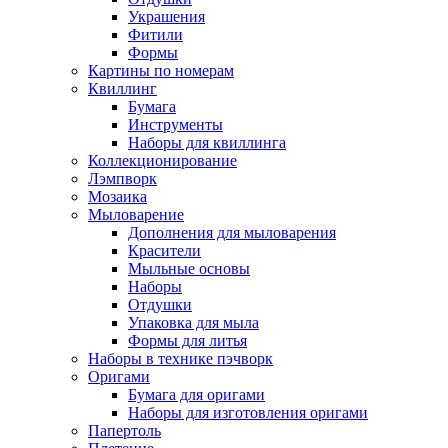
Украшения
Фитили
Формы
Картины по номерам
Квиллинг
Бумага
Инструменты
Наборы для квиллинга
Коллекционирование
Лэмпворк
Мозаика
Мыловарение
Дополнения для мыловарения
Красители
Мыльные основы
Наборы
Отдушки
Упаковка для мыла
Формы для литья
Наборы в технике пэчворк
Оригами
Бумага для оригами
Наборы для изготовления оригами
Папертоль