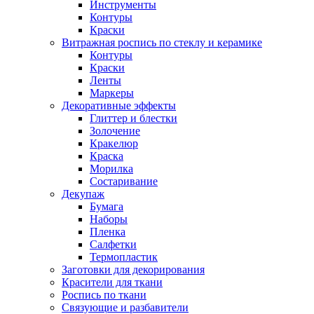
Инструменты
Контуры
Краски
Витражная роспись по стеклу и керамике
Контуры
Краски
Ленты
Маркеры
Декоративные эффекты
Глиттер и блестки
Золочение
Кракелюр
Краска
Морилка
Состаривание
Декупаж
Бумага
Наборы
Пленка
Салфетки
Термопластик
Заготовки для декорирования
Красители для ткани
Роспись по ткани
Связующие и разбавители