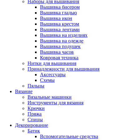
Наборы для вышивания
Вышивка бисером
Вышивка гладью
Вышивка икон
Вышивка крестом
Вышивка лентами
Вышивка на изделиях
Вышивка на одежде
Вышивка подушек
Вышивка часов
Ковровая техника
Нитки для вышивания
Принадлежности для вышивания
Аксессуары
Схемы
Пяльцы
Вязание
Вязальные машинки
Инструменты для вязания
Крючки
Пряжа
Спицы
Декорирование
Батик
Вспомогательные средства