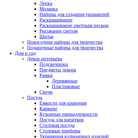
Лепка
Мозаика
Наборы для создания украшений
Раскрашивание
Раскрашивание цветным песком
Рисование светом
Шитье
Новогодние наборы для творчества
Подарочные наборы для творчества
Дом и сад
Декор интерьера
Подсвечники
Предметы декора
Рамки
Деревянные
Пластиковые
Свечи
Посуда
Емкости для хранения
Карвинг
Кухонные принадлежности
Посуда для напитков
Столовая посуда
Столовые приборы
Украшения кулинарных изделий