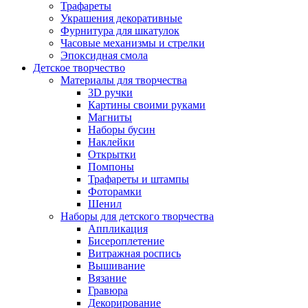
Трафареты
Украшения декоративные
Фурнитура для шкатулок
Часовые механизмы и стрелки
Эпоксидная смола
Детское творчество
Материалы для творчества
3D ручки
Картины своими руками
Магниты
Наборы бусин
Наклейки
Открытки
Помпоны
Трафареты и штампы
Фоторамки
Шенил
Наборы для детского творчества
Аппликация
Бисероплетение
Витражная роспись
Вышивание
Вязание
Гравюра
Декорирование