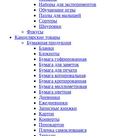
Наборы для экспериментов
Обучающие игры
Пазлы для малышей
Сортеры
Шнуровки
Фокусы
Канцелярские товары
Бумажная продукция
Бланки
Блокноты
Бумага гофрированная
Бумага для заметок
Бумага для печати
Бумага копировальная
Бумага крепированная
Бумага миллиметровая
Бумага цветная
Дневники
Ежедневники
Записные книжки
Картон
Конверты
Пенокартон
Пленка самоклеящаяся
Тетради