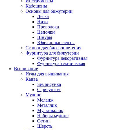
Инструменты
Кабошоны
Основы для бижутерии
Леска
Нити
Проволока
Цепочки
Шнуры
Ювелирные ленты
Станки для бисероплетения
Фурнитура для бижутерии
Фурнитура декоративная
Фурнитура техническая
Вышивание
Иглы для вышивания
Канва
Без рисунка
С рисунком
Мулине
Меланж
Металлик
Мультиколор
Наборы мулине
Сатин
Шерсть