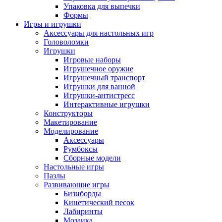
Упаковка для выпечки
Формы
Игры и игрушки
Аксессуары для настольных игр
Головоломки
Игрушки
Игровые наборы
Игрушечное оружие
Игрушечный транспорт
Игрушки для ванной
Игрушки-антистресс
Интерактивные игрушки
Конструкторы
Макетирование
Моделирование
Аксессуары
Румбоксы
Сборные модели
Настольные игры
Пазлы
Развивающие игры
Бизиборды
Кинетический песок
Лабиринты
Мозаика