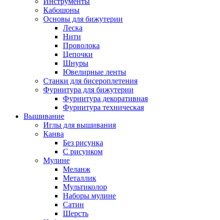
Инструменты
Кабошоны
Основы для бижутерии
Леска
Нити
Проволока
Цепочки
Шнуры
Ювелирные ленты
Станки для бисероплетения
Фурнитура для бижутерии
Фурнитура декоративная
Фурнитура техническая
Вышивание
Иглы для вышивания
Канва
Без рисунка
С рисунком
Мулине
Меланж
Металлик
Мультиколор
Наборы мулине
Сатин
Шерсть