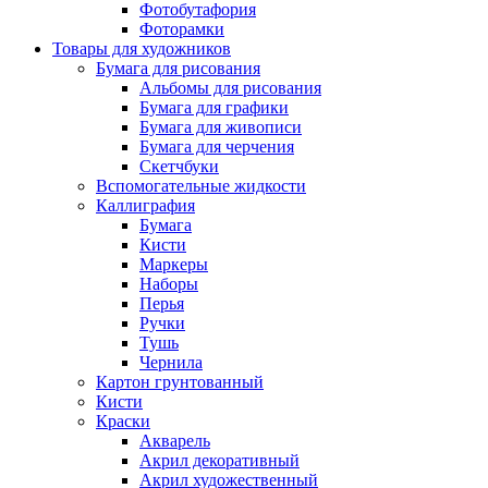
Фотобутафория
Фоторамки
Товары для художников
Бумага для рисования
Альбомы для рисования
Бумага для графики
Бумага для живописи
Бумага для черчения
Скетчбуки
Вспомогательные жидкости
Каллиграфия
Бумага
Кисти
Маркеры
Наборы
Перья
Ручки
Тушь
Чернила
Картон грунтованный
Кисти
Краски
Акварель
Акрил декоративный
Акрил художественный