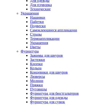
Для одежды
Для пэчворка
Технические
Украшения
Нашивки
Пайетки
Подвески
Самоклеющиеся аппликации
Стразы
Термоаппликации
Украшения
Цветы
Фурнитура
Зажимы для шнуров
Застежки
Кнопки
Кольца
Концевики для шнуров
Люверсы
Молнии
Пряжки
Пуговицы
Фурнитура для бюстгальтеров
Фурнитура для одежды
Фурнитура для сумок