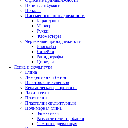
Офисные принадлежности
Папки для бумаги
Пеналы
Письменные принадлежности
Карандаши
Маркеры
Ручки
Фломастеры
Чертежные принадлежности
Изографы
Линейки
Рапидографы
Циркули
Лепка и скульптура
Глина
Декоративный бетон
Изготовление слепков
Керамическая флористика
Лаки и гели
Пластилин
Пластилин скульптурный
Полимерная глина
Запекаемая
Размягчители и добавки
Самоотвердевающая