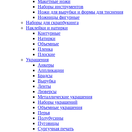
Макетные ножи
Наборы инструментов
Ножи для вырубки и формы для тиснения
Ножницы фигурные
Наборы для скрапбукинга
Наклейки и натирки
Контурные
Натирки
Объемные
Пленка
Плоские
Украшения
Анкеры
Аппликации
Брадсы
Вырубка
Ленты
Люверсы
Металлические украшения
Наборы украшений
Объемные украшения
Перья
Полубусины
Пуговицы
Сургучная печать