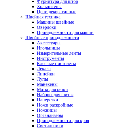
Фурнитура для штор
Хольнитены
Цепи декоративные
Швейная техника
Машины швейные
Оверлоки
Принадлежности для машин
Швейные принадлежности
Аксессуары
Игольницы
Измерительные ленты
Инструменты
Клеевые пистолеты
Лекала
Линейки
Лупы
Манекены
Маты для резки
Наборы для шитья
Наперстки
Ножи раскройные
Ножницы
Органайзеры
Принадлежности для кроя
Светильники