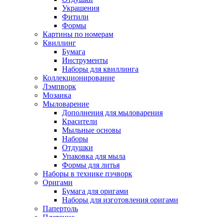
Украшения
Фитили
Формы
Картины по номерам
Квиллинг
Бумага
Инструменты
Наборы для квиллинга
Коллекционирование
Лэмпворк
Мозаика
Мыловарение
Дополнения для мыловарения
Красители
Мыльные основы
Наборы
Отдушки
Упаковка для мыла
Формы для литья
Наборы в технике пэчворк
Оригами
Бумага для оригами
Наборы для изготовления оригами
Папертоль