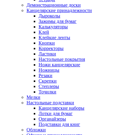
Демонстрационные доски
Канцелярские принадлежности
Дыроколы
Зажимы для бумаг
Калькуляторы
Клей
Клейкие ленты
Кнопки
Корректоры
Ластики
Настольные покрытия
Ножи канцелярские
Ножницы
Резаки
Скрепки
Степлеры
Точилки
Мелки
Настольные подставки
Канцелярские наборы
Лотки для бумаг
Органайзеры
Подставки для книг
Обложки