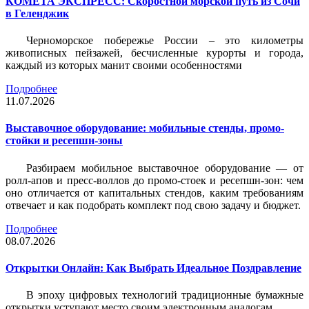
КОМЕТА ЭКСПРЕСС: Скоростной морской путь из Сочи
в Геленджик
Черноморское побережье России – это километры
живописных пейзажей, бесчисленные курорты и города,
каждый из которых манит своими особенностями
Подробнее
11.07.2026
Выставочное оборудование: мобильные стенды, промо-
стойки и ресепшн-зоны
Разбираем мобильное выставочное оборудование — от
ролл-апов и пресс-воллов до промо-стоек и ресепшн-зон: чем
оно отличается от капитальных стендов, каким требованиям
отвечает и как подобрать комплект под свою задачу и бюджет.
Подробнее
08.07.2026
Открытки Онлайн: Как Выбрать Идеальное Поздравление
В эпоху цифровых технологий традиционные бумажные
открытки уступают место своим электронным аналогам