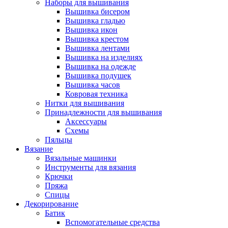
Наборы для вышивания
Вышивка бисером
Вышивка гладью
Вышивка икон
Вышивка крестом
Вышивка лентами
Вышивка на изделиях
Вышивка на одежде
Вышивка подушек
Вышивка часов
Ковровая техника
Нитки для вышивания
Принадлежности для вышивания
Аксессуары
Схемы
Пяльцы
Вязание
Вязальные машинки
Инструменты для вязания
Крючки
Пряжа
Спицы
Декорирование
Батик
Вспомогательные средства