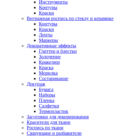
Инструменты
Контуры
Краски
Витражная роспись по стеклу и керамике
Контуры
Краски
Ленты
Маркеры
Декоративные эффекты
Глиттер и блестки
Золочение
Кракелюр
Краска
Морилка
Состаривание
Декупаж
Бумага
Наборы
Пленка
Салфетки
Термопластик
Заготовки для декорирования
Красители для ткани
Роспись по ткани
Связующие и разбавители