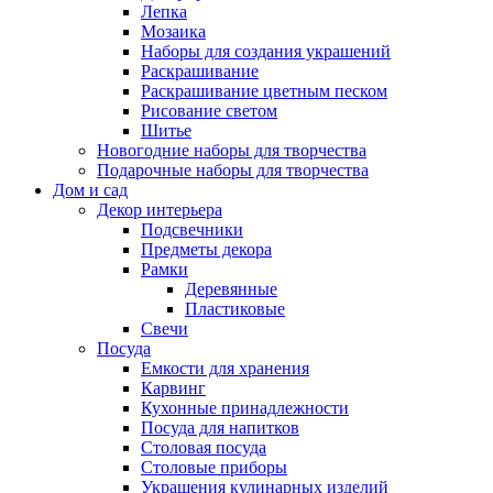
Лепка
Мозаика
Наборы для создания украшений
Раскрашивание
Раскрашивание цветным песком
Рисование светом
Шитье
Новогодние наборы для творчества
Подарочные наборы для творчества
Дом и сад
Декор интерьера
Подсвечники
Предметы декора
Рамки
Деревянные
Пластиковые
Свечи
Посуда
Емкости для хранения
Карвинг
Кухонные принадлежности
Посуда для напитков
Столовая посуда
Столовые приборы
Украшения кулинарных изделий