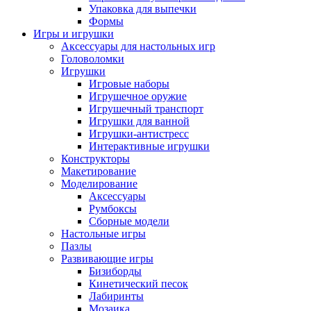
Упаковка для выпечки
Формы
Игры и игрушки
Аксессуары для настольных игр
Головоломки
Игрушки
Игровые наборы
Игрушечное оружие
Игрушечный транспорт
Игрушки для ванной
Игрушки-антистресс
Интерактивные игрушки
Конструкторы
Макетирование
Моделирование
Аксессуары
Румбоксы
Сборные модели
Настольные игры
Пазлы
Развивающие игры
Бизиборды
Кинетический песок
Лабиринты
Мозаика