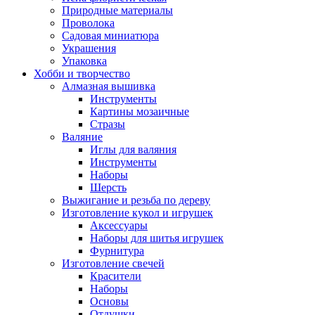
Природные материалы
Проволока
Садовая миниатюра
Украшения
Упаковка
Хобби и творчество
Алмазная вышивка
Инструменты
Картины мозаичные
Стразы
Валяние
Иглы для валяния
Инструменты
Наборы
Шерсть
Выжигание и резьба по дереву
Изготовление кукол и игрушек
Аксессуары
Наборы для шитья игрушек
Фурнитура
Изготовление свечей
Красители
Наборы
Основы
Отдушки