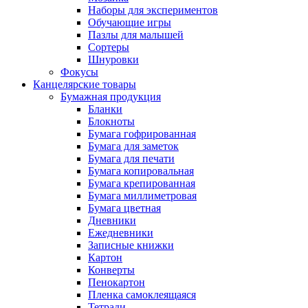
Наборы для экспериментов
Обучающие игры
Пазлы для малышей
Сортеры
Шнуровки
Фокусы
Канцелярские товары
Бумажная продукция
Бланки
Блокноты
Бумага гофрированная
Бумага для заметок
Бумага для печати
Бумага копировальная
Бумага крепированная
Бумага миллиметровая
Бумага цветная
Дневники
Ежедневники
Записные книжки
Картон
Конверты
Пенокартон
Пленка самоклеящаяся
Тетради