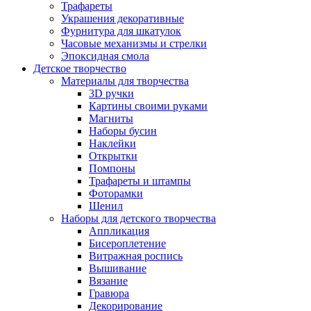
Трафареты
Украшения декоративные
Фурнитура для шкатулок
Часовые механизмы и стрелки
Эпоксидная смола
Детское творчество
Материалы для творчества
3D ручки
Картины своими руками
Магниты
Наборы бусин
Наклейки
Открытки
Помпоны
Трафареты и штампы
Фоторамки
Шенил
Наборы для детского творчества
Аппликация
Бисероплетение
Витражная роспись
Вышивание
Вязание
Гравюра
Декорирование