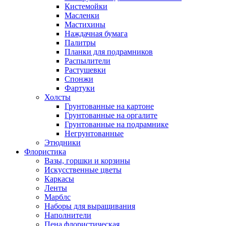
Кистемойки
Масленки
Мастихины
Наждачная бумага
Палитры
Планки для подрамников
Распылители
Растушевки
Спонжи
Фартуки
Холсты
Грунтованные на картоне
Грунтованные на оргалите
Грунтованные на подрамнике
Негрунтованные
Этюдники
Флористика
Вазы, горшки и корзины
Искусственные цветы
Каркасы
Ленты
Марблс
Наборы для выращивания
Наполнители
Пена флористическая