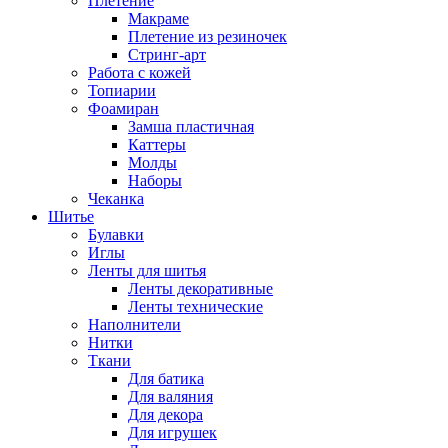
Плетение
Макраме
Плетение из резиночек
Стринг-арт
Работа с кожей
Топиарии
Фоамиран
Замша пластичная
Каттеры
Молды
Наборы
Чеканка
Шитье
Булавки
Иглы
Ленты для шитья
Ленты декоративные
Ленты технические
Наполнители
Нитки
Ткани
Для батика
Для валяния
Для декора
Для игрушек