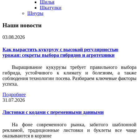
Шилья
Шкатулки
Шнуры
Наши новости
03.08.2026
Как вырастить кукурузу с высокой регулярностью
урожая: секреты выбора гибридов и агротехники
Выращивание кукурузы требует правильного выбора
гибрида, устойчивого к климату и болезням, а также
соблюдения технологии посева. Разбираем ключевые факторы
успеха.
Подробнее
31.07.2026
Листовки c кодами с переменными данными
На фоне современного рынка, забитого шаблонной
рекламой, традиционные листовки и буклеты все чаще
оказываются в корзине