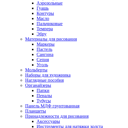
Аэрозольные
Гуашь
Контуры
Масло
Пальчиковые
Темпера
Эбру
Материалы для рисования
Маркеры
Пастель
Сангина
Сепия
Уголь
Мольберты
Наборы для художника
Наглядные пособия
Органайзеры
Папки
Пеналы
Тубусы
Панель МДФ грунтованная
Планшеты
Принадлежности для рисования
Аксессуары
Инструменты для натяжки холста