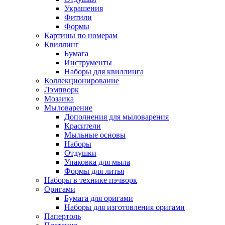
Украшения
Фитили
Формы
Картины по номерам
Квиллинг
Бумага
Инструменты
Наборы для квиллинга
Коллекционирование
Лэмпворк
Мозаика
Мыловарение
Дополнения для мыловарения
Красители
Мыльные основы
Наборы
Отдушки
Упаковка для мыла
Формы для литья
Наборы в технике пэчворк
Оригами
Бумага для оригами
Наборы для изготовления оригами
Папертоль