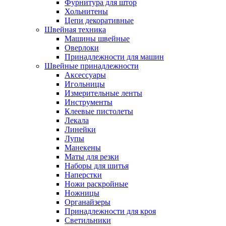
Фурнитура для штор
Хольнитены
Цепи декоративные
Швейная техника
Машины швейные
Оверлоки
Принадлежности для машин
Швейные принадлежности
Аксессуары
Игольницы
Измерительные ленты
Инструменты
Клеевые пистолеты
Лекала
Линейки
Лупы
Манекены
Маты для резки
Наборы для шитья
Наперстки
Ножи раскройные
Ножницы
Органайзеры
Принадлежности для кроя
Светильники