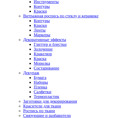
Инструменты
Контуры
Краски
Витражная роспись по стеклу и керамике
Контуры
Краски
Ленты
Маркеры
Декоративные эффекты
Глиттер и блестки
Золочение
Кракелюр
Краска
Морилка
Состаривание
Декупаж
Бумага
Наборы
Пленка
Салфетки
Термопластик
Заготовки для декорирования
Красители для ткани
Роспись по ткани
Связующие и разбавители