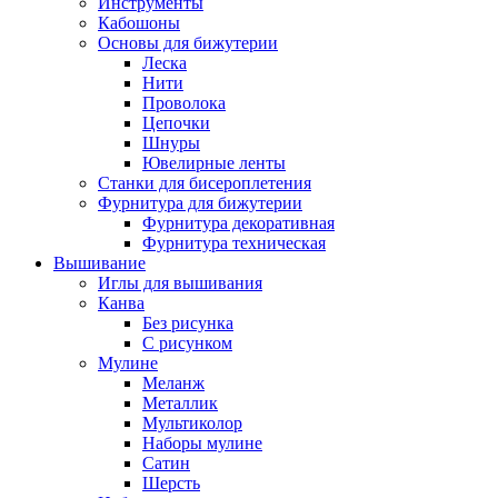
Инструменты
Кабошоны
Основы для бижутерии
Леска
Нити
Проволока
Цепочки
Шнуры
Ювелирные ленты
Станки для бисероплетения
Фурнитура для бижутерии
Фурнитура декоративная
Фурнитура техническая
Вышивание
Иглы для вышивания
Канва
Без рисунка
С рисунком
Мулине
Меланж
Металлик
Мультиколор
Наборы мулине
Сатин
Шерсть