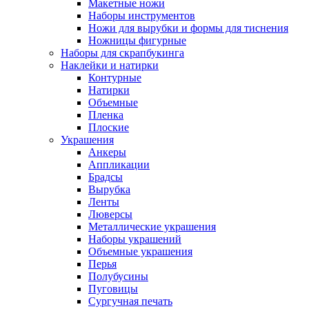
Макетные ножи
Наборы инструментов
Ножи для вырубки и формы для тиснения
Ножницы фигурные
Наборы для скрапбукинга
Наклейки и натирки
Контурные
Натирки
Объемные
Пленка
Плоские
Украшения
Анкеры
Аппликации
Брадсы
Вырубка
Ленты
Люверсы
Металлические украшения
Наборы украшений
Объемные украшения
Перья
Полубусины
Пуговицы
Сургучная печать