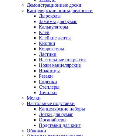
Демонстрационные доски
Канцелярские принадлежности
Дыроколы
Зажимы для бумаг
Калькуляторы
Клей
Клейкие ленты
Кнопки
Корректоры
Ластики
Настольные покрытия
Ножи канцелярские
Ножницы
Резаки
Скрепки
Степлеры
Точилки
Мелки
Настольные подставки
Канцелярские наборы
Лотки для бумаг
Органайзеры
Подставки для книг
Обложки