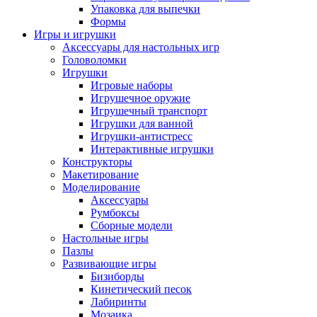
Упаковка для выпечки
Формы
Игры и игрушки
Аксессуары для настольных игр
Головоломки
Игрушки
Игровые наборы
Игрушечное оружие
Игрушечный транспорт
Игрушки для ванной
Игрушки-антистресс
Интерактивные игрушки
Конструкторы
Макетирование
Моделирование
Аксессуары
Румбоксы
Сборные модели
Настольные игры
Пазлы
Развивающие игры
Бизиборды
Кинетический песок
Лабиринты
Мозаика