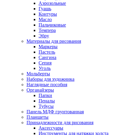
Аэрозольные
Гуашь
Контуры
Масло
Пальчиковые
Темпера
Эбру
Материалы для рисования
Маркеры
Пастель
Сангина
Сепия
Уголь
Мольберты
Наборы для художника
Наглядные пособия
Органайзеры
Папки
Пеналы
Тубусы
Панель МДФ грунтованная
Планшеты
Принадлежности для рисования
Аксессуары
Инструменты для натяжки холста