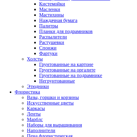
Кистемойки
Масленки
Мастихины
Наждачная бумага
Палитры
Планки для подрамников
Распылители
Растушевки
Спонжи
Фартуки
Холсты
Грунтованные на картоне
Грунтованные на оргалите
Грунтованные на подрамнике
Негрунтованные
Этюдники
Флористика
Вазы, горшки и корзины
Искусственные цветы
Каркасы
Ленты
Марблс
Наборы для выращивания
Наполнители
Пена флористическая