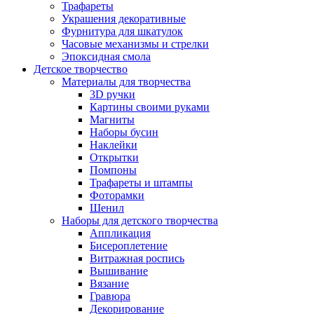
Трафареты
Украшения декоративные
Фурнитура для шкатулок
Часовые механизмы и стрелки
Эпоксидная смола
Детское творчество
Материалы для творчества
3D ручки
Картины своими руками
Магниты
Наборы бусин
Наклейки
Открытки
Помпоны
Трафареты и штампы
Фоторамки
Шенил
Наборы для детского творчества
Аппликация
Бисероплетение
Витражная роспись
Вышивание
Вязание
Гравюра
Декорирование