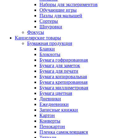
Наборы для экспериментов
Обучающие игры
Пазлы для малышей
Сортеры
Шнуровки
Фокусы
Канцелярские товары
Бумажная продукция
Бланки
Блокноты
Бумага гофрированная
Бумага для заметок
Бумага для печати
Бумага копировальная
Бумага крепированная
Бумага миллиметровая
Бумага цветная
Дневники
Ежедневники
Записные книжки
Картон
Конверты
Пенокартон
Пленка самоклеящаяся
Тетради