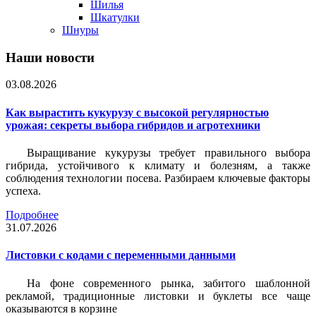
Шилья
Шкатулки
Шнуры
Наши новости
03.08.2026
Как вырастить кукурузу с высокой регулярностью
урожая: секреты выбора гибридов и агротехники
Выращивание кукурузы требует правильного выбора
гибрида, устойчивого к климату и болезням, а также
соблюдения технологии посева. Разбираем ключевые факторы
успеха.
Подробнее
31.07.2026
Листовки c кодами с переменными данными
На фоне современного рынка, забитого шаблонной
рекламой, традиционные листовки и буклеты все чаще
оказываются в корзине