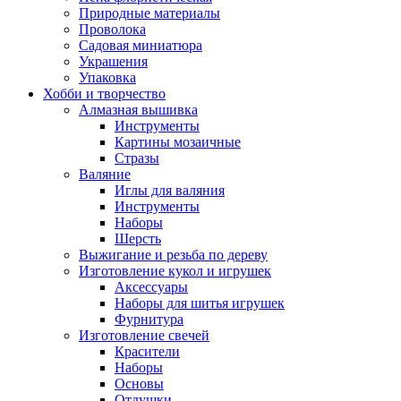
Природные материалы
Проволока
Садовая миниатюра
Украшения
Упаковка
Хобби и творчество
Алмазная вышивка
Инструменты
Картины мозаичные
Стразы
Валяние
Иглы для валяния
Инструменты
Наборы
Шерсть
Выжигание и резьба по дереву
Изготовление кукол и игрушек
Аксессуары
Наборы для шитья игрушек
Фурнитура
Изготовление свечей
Красители
Наборы
Основы
Отдушки