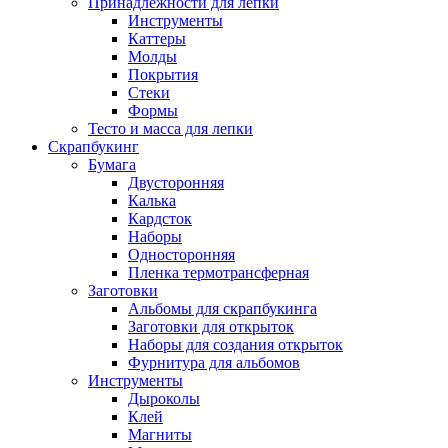
Принадлежности для лепки
Инструменты
Каттеры
Молды
Покрытия
Стеки
Формы
Тесто и масса для лепки
Скрапбукинг
Бумага
Двусторонняя
Калька
Кардсток
Наборы
Односторонняя
Пленка термотрансферная
Заготовки
Альбомы для скрапбукинга
Заготовки для открыток
Наборы для создания открыток
Фурнитура для альбомов
Инструменты
Дыроколы
Клей
Магниты