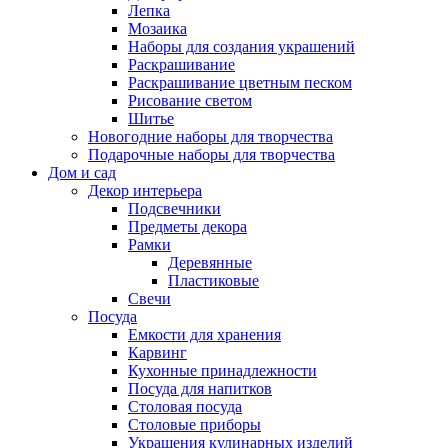
Лепка
Мозаика
Наборы для создания украшений
Раскрашивание
Раскрашивание цветным песком
Рисование светом
Шитье
Новогодние наборы для творчества
Подарочные наборы для творчества
Дом и сад
Декор интерьера
Подсвечники
Предметы декора
Рамки
Деревянные
Пластиковые
Свечи
Посуда
Емкости для хранения
Карвинг
Кухонные принадлежности
Посуда для напитков
Столовая посуда
Столовые приборы
Украшения кулинарных изделий