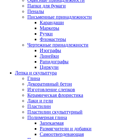
Офисные принадлежности
Папки для бумаги
Пеналы
Письменные принадлежности
Карандаши
Маркеры
Ручки
Фломастеры
Чертежные принадлежности
Изографы
Линейки
Рапидографы
Циркули
Лепка и скульптура
Глина
Декоративный бетон
Изготовление слепков
Керамическая флористика
Лаки и гели
Пластилин
Пластилин скульптурный
Полимерная глина
Запекаемая
Размягчители и добавки
Самоотвердевающая