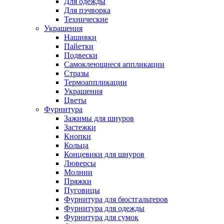
Для одежды
Для пэчворка
Технические
Украшения
Нашивки
Пайетки
Подвески
Самоклеющиеся аппликации
Стразы
Термоаппликации
Украшения
Цветы
Фурнитура
Зажимы для шнуров
Застежки
Кнопки
Кольца
Концевики для шнуров
Люверсы
Молнии
Пряжки
Пуговицы
Фурнитура для бюстгальтеров
Фурнитура для одежды
Фурнитура для сумок