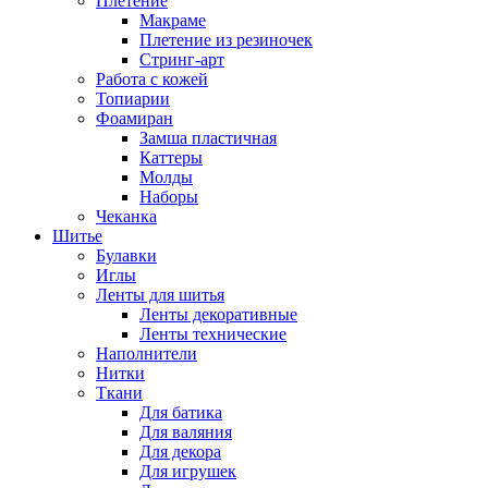
Плетение
Макраме
Плетение из резиночек
Стринг-арт
Работа с кожей
Топиарии
Фоамиран
Замша пластичная
Каттеры
Молды
Наборы
Чеканка
Шитье
Булавки
Иглы
Ленты для шитья
Ленты декоративные
Ленты технические
Наполнители
Нитки
Ткани
Для батика
Для валяния
Для декора
Для игрушек