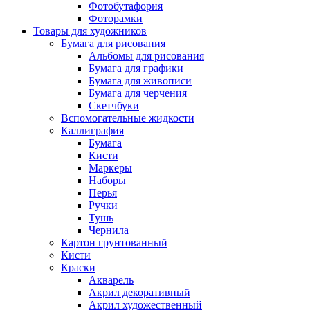
Фотобутафория
Фоторамки
Товары для художников
Бумага для рисования
Альбомы для рисования
Бумага для графики
Бумага для живописи
Бумага для черчения
Скетчбуки
Вспомогательные жидкости
Каллиграфия
Бумага
Кисти
Маркеры
Наборы
Перья
Ручки
Тушь
Чернила
Картон грунтованный
Кисти
Краски
Акварель
Акрил декоративный
Акрил художественный