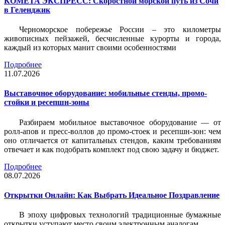
КОМЕТА ЭКСПРЕСС: Скоростной морской путь из Сочи
в Геленджик
Черноморское побережье России – это километры
живописных пейзажей, бесчисленные курорты и города,
каждый из которых манит своими особенностями
Подробнее
11.07.2026
Выставочное оборудование: мобильные стенды, промо-
стойки и ресепшн-зоны
Разбираем мобильное выставочное оборудование — от
ролл-апов и пресс-воллов до промо-стоек и ресепшн-зон: чем
оно отличается от капитальных стендов, каким требованиям
отвечает и как подобрать комплект под свою задачу и бюджет.
Подробнее
08.07.2026
Открытки Онлайн: Как Выбрать Идеальное Поздравление
В эпоху цифровых технологий традиционные бумажные
открытки уступают место своим электронным аналогам