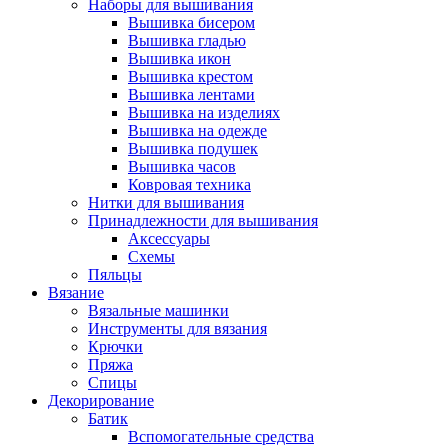
Наборы для вышивания
Вышивка бисером
Вышивка гладью
Вышивка икон
Вышивка крестом
Вышивка лентами
Вышивка на изделиях
Вышивка на одежде
Вышивка подушек
Вышивка часов
Ковровая техника
Нитки для вышивания
Принадлежности для вышивания
Аксессуары
Схемы
Пяльцы
Вязание
Вязальные машинки
Инструменты для вязания
Крючки
Пряжа
Спицы
Декорирование
Батик
Вспомогательные средства