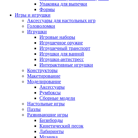
Упаковка для выпечки
Формы
Игры и игрушки
Аксессуары для настольных игр
Головоломки
Игрушки
Игровые наборы
Игрушечное оружие
Игрушечный транспорт
Игрушки для ванной
Игрушки-антистресс
Интерактивные игрушки
Конструкторы
Макетирование
Моделирование
Аксессуары
Румбоксы
Сборные модели
Настольные игры
Пазлы
Развивающие игры
Бизиборды
Кинетический песок
Лабиринты
Мозаика