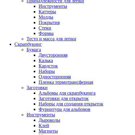
Принадлежности для лепки
Инструменты
Каттеры
Молды
Покрытия
Стеки
Формы
Тесто и масса для лепки
Скрапбукинг
Бумага
Двусторонняя
Калька
Кардсток
Наборы
Односторонняя
Пленка термотрансферная
Заготовки
Альбомы для скрапбукинга
Заготовки для открыток
Наборы для создания открыток
Фурнитура для альбомов
Инструменты
Дыроколы
Клей
Магниты