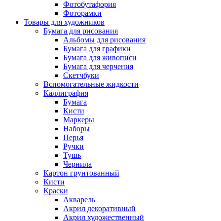
Фотобутафория
Фоторамки
Товары для художников
Бумага для рисования
Альбомы для рисования
Бумага для графики
Бумага для живописи
Бумага для черчения
Скетчбуки
Вспомогательные жидкости
Каллиграфия
Бумага
Кисти
Маркеры
Наборы
Перья
Ручки
Тушь
Чернила
Картон грунтованный
Кисти
Краски
Акварель
Акрил декоративный
Акрил художественный