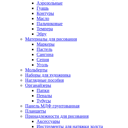
Аэрозольные
Гуашь
Контуры
Масло
Пальчиковые
Темпера
Эбру
Материалы для рисования
Маркеры
Пастель
Сангина
Сепия
Уголь
Мольберты
Наборы для художника
Наглядные пособия
Органайзеры
Папки
Пеналы
Тубусы
Панель МДФ грунтованная
Планшеты
Принадлежности для рисования
Аксессуары
Инструменты для натяжки холста