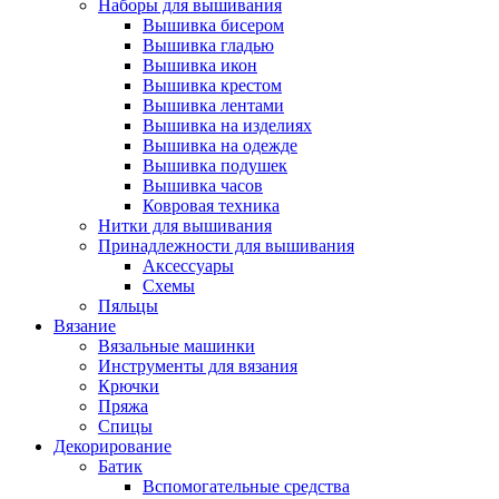
Наборы для вышивания
Вышивка бисером
Вышивка гладью
Вышивка икон
Вышивка крестом
Вышивка лентами
Вышивка на изделиях
Вышивка на одежде
Вышивка подушек
Вышивка часов
Ковровая техника
Нитки для вышивания
Принадлежности для вышивания
Аксессуары
Схемы
Пяльцы
Вязание
Вязальные машинки
Инструменты для вязания
Крючки
Пряжа
Спицы
Декорирование
Батик
Вспомогательные средства