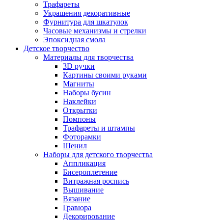
Трафареты
Украшения декоративные
Фурнитура для шкатулок
Часовые механизмы и стрелки
Эпоксидная смола
Детское творчество
Материалы для творчества
3D ручки
Картины своими руками
Магниты
Наборы бусин
Наклейки
Открытки
Помпоны
Трафареты и штампы
Фоторамки
Шенил
Наборы для детского творчества
Аппликация
Бисероплетение
Витражная роспись
Вышивание
Вязание
Гравюра
Декорирование