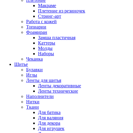
Плетение
Макраме
Плетение из резиночек
Стринг-арт
Работа с кожей
Топиарии
Фоамиран
Замша пластичная
Каттеры
Молды
Наборы
Чеканка
Шитье
Булавки
Иглы
Ленты для шитья
Ленты декоративные
Ленты технические
Наполнители
Нитки
Ткани
Для батика
Для валяния
Для декора
Для игрушек