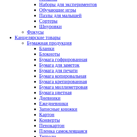
Наборы для экспериментов
Обучающие игры
Пазлы для малышей
Сортеры
Шнуровки
Фокусы
Канцелярские товары
Бумажная продукция
Бланки
Блокноты
Бумага гофрированная
Бумага для заметок
Бумага для печати
Бумага копировальная
Бумага крепированная
Бумага миллиметровая
Бумага цветная
Дневники
Ежедневники
Записные книжки
Картон
Конверты
Пенокартон
Пленка самоклеящаяся
Тетради