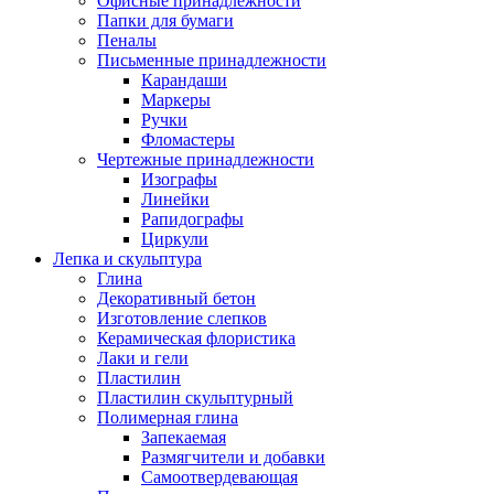
Офисные принадлежности
Папки для бумаги
Пеналы
Письменные принадлежности
Карандаши
Маркеры
Ручки
Фломастеры
Чертежные принадлежности
Изографы
Линейки
Рапидографы
Циркули
Лепка и скульптура
Глина
Декоративный бетон
Изготовление слепков
Керамическая флористика
Лаки и гели
Пластилин
Пластилин скульптурный
Полимерная глина
Запекаемая
Размягчители и добавки
Самоотвердевающая