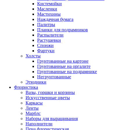
Кистемойки
Масленки
Мастихины
Наждачная бумага
Палитры
Планки для подрамников
Распылители
Растушевки
Спонжи
Фартуки
Холсты
Грунтованные на картоне
Грунтованные на оргалите
Грунтованные на подрамнике
Негрунтованные
Этюдники
Флористика
Вазы, горшки и корзины
Искусственные цветы
Каркасы
Ленты
Марблс
Наборы для выращивания
Наполнители
Пена флористическая