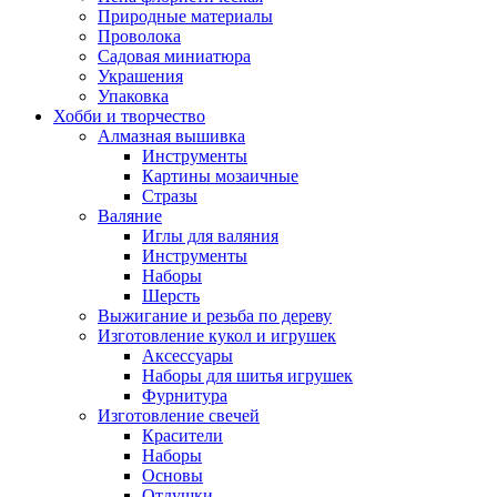
Природные материалы
Проволока
Садовая миниатюра
Украшения
Упаковка
Хобби и творчество
Алмазная вышивка
Инструменты
Картины мозаичные
Стразы
Валяние
Иглы для валяния
Инструменты
Наборы
Шерсть
Выжигание и резьба по дереву
Изготовление кукол и игрушек
Аксессуары
Наборы для шитья игрушек
Фурнитура
Изготовление свечей
Красители
Наборы
Основы
Отдушки