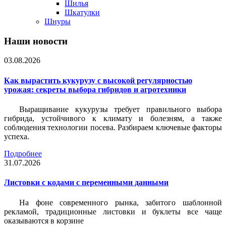
Шилья
Шкатулки
Шнуры
Наши новости
03.08.2026
Как вырастить кукурузу с высокой регулярностью
урожая: секреты выбора гибридов и агротехники
Выращивание кукурузы требует правильного выбора
гибрида, устойчивого к климату и болезням, а также
соблюдения технологии посева. Разбираем ключевые факторы
успеха.
Подробнее
31.07.2026
Листовки c кодами с переменными данными
На фоне современного рынка, забитого шаблонной
рекламой, традиционные листовки и буклеты все чаще
оказываются в корзине