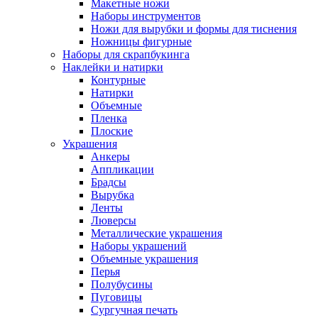
Макетные ножи
Наборы инструментов
Ножи для вырубки и формы для тиснения
Ножницы фигурные
Наборы для скрапбукинга
Наклейки и натирки
Контурные
Натирки
Объемные
Пленка
Плоские
Украшения
Анкеры
Аппликации
Брадсы
Вырубка
Ленты
Люверсы
Металлические украшения
Наборы украшений
Объемные украшения
Перья
Полубусины
Пуговицы
Сургучная печать