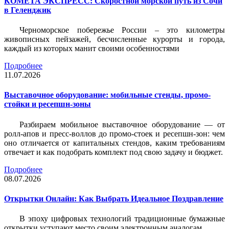
КОМЕТА ЭКСПРЕСС: Скоростной морской путь из Сочи
в Геленджик
Черноморское побережье России – это километры
живописных пейзажей, бесчисленные курорты и города,
каждый из которых манит своими особенностями
Подробнее
11.07.2026
Выставочное оборудование: мобильные стенды, промо-
стойки и ресепшн-зоны
Разбираем мобильное выставочное оборудование — от
ролл-апов и пресс-воллов до промо-стоек и ресепшн-зон: чем
оно отличается от капитальных стендов, каким требованиям
отвечает и как подобрать комплект под свою задачу и бюджет.
Подробнее
08.07.2026
Открытки Онлайн: Как Выбрать Идеальное Поздравление
В эпоху цифровых технологий традиционные бумажные
открытки уступают место своим электронным аналогам