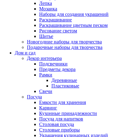
Лепка
Мозаика
Наборы для создания украшений
Раскрашивание
Раскрашивание цветным песком
Рисование светом
Шитье
Новогодние наборы для творчества
Подарочные наборы для творчества
Дом и сад
Декор интерьера
Подсвечники
Предметы декора
Рамки
Деревянные
Пластиковые
Свечи
Посуда
Емкости для хранения
Карвинг
Кухонные принадлежности
Посуда для напитков
Столовая посуда
Столовые приборы
Украшения кулинарных изделий