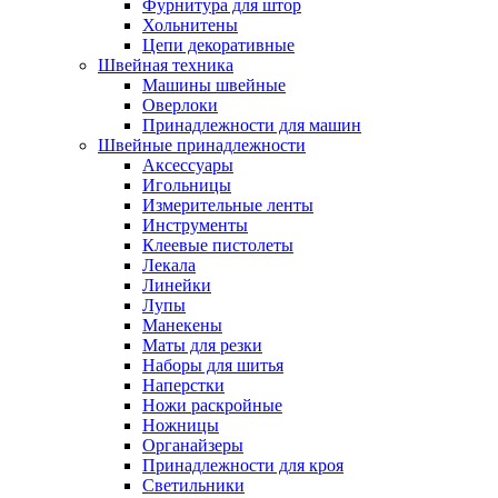
Фурнитура для штор
Хольнитены
Цепи декоративные
Швейная техника
Машины швейные
Оверлоки
Принадлежности для машин
Швейные принадлежности
Аксессуары
Игольницы
Измерительные ленты
Инструменты
Клеевые пистолеты
Лекала
Линейки
Лупы
Манекены
Маты для резки
Наборы для шитья
Наперстки
Ножи раскройные
Ножницы
Органайзеры
Принадлежности для кроя
Светильники