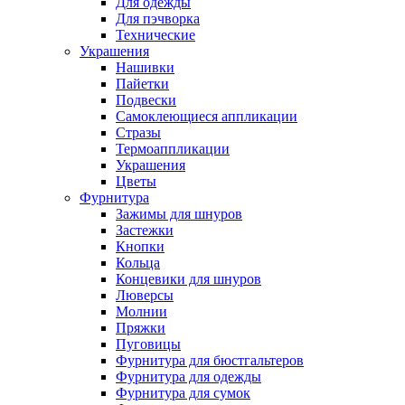
Для одежды
Для пэчворка
Технические
Украшения
Нашивки
Пайетки
Подвески
Самоклеющиеся аппликации
Стразы
Термоаппликации
Украшения
Цветы
Фурнитура
Зажимы для шнуров
Застежки
Кнопки
Кольца
Концевики для шнуров
Люверсы
Молнии
Пряжки
Пуговицы
Фурнитура для бюстгальтеров
Фурнитура для одежды
Фурнитура для сумок