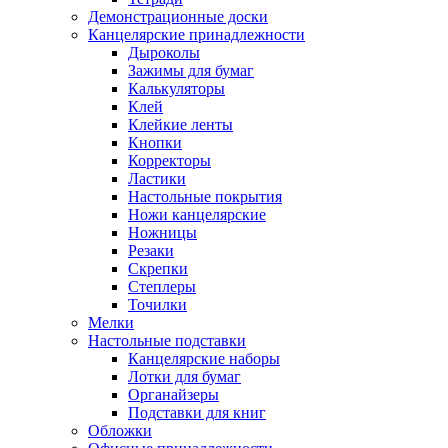
Демонстрационные доски
Канцелярские принадлежности
Дыроколы
Зажимы для бумаг
Калькуляторы
Клей
Клейкие ленты
Кнопки
Корректоры
Ластики
Настольные покрытия
Ножи канцелярские
Ножницы
Резаки
Скрепки
Степлеры
Точилки
Мелки
Настольные подставки
Канцелярские наборы
Лотки для бумаг
Органайзеры
Подставки для книг
Обложки