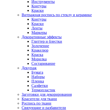
Инструменты
Контуры
Краски
Витражная роспись по стеклу и керамике
Контуры
Краски
Ленты
Маркеры
Декоративные эффекты
Глиттер и блестки
Золочение
Кракелюр
Краска
Морилка
Состаривание
Декупаж
Бумага
Наборы
Пленка
Салфетки
Термопластик
Заготовки для декорирования
Красители для ткани
Роспись по ткани
Связующие и разбавители