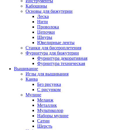
Инструменты
Кабошоны
Основы для бижутерии
Леска
Нити
Проволока
Цепочки
Шнуры
Ювелирные ленты
Станки для бисероплетения
Фурнитура для бижутерии
Фурнитура декоративная
Фурнитура техническая
Вышивание
Иглы для вышивания
Канва
Без рисунка
С рисунком
Мулине
Меланж
Металлик
Мультиколор
Наборы мулине
Сатин
Шерсть