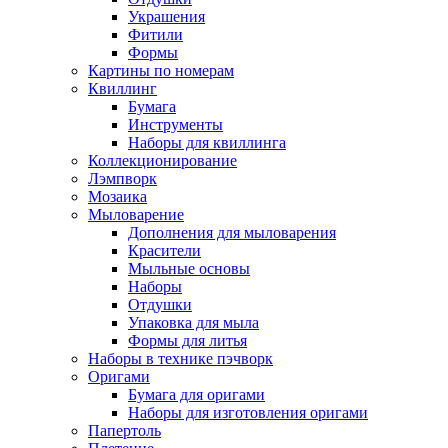
Украшения
Фитили
Формы
Картины по номерам
Квиллинг
Бумага
Инструменты
Наборы для квиллинга
Коллекционирование
Лэмпворк
Мозаика
Мыловарение
Дополнения для мыловарения
Красители
Мыльные основы
Наборы
Отдушки
Упаковка для мыла
Формы для литья
Наборы в технике пэчворк
Оригами
Бумага для оригами
Наборы для изготовления оригами
Папертоль