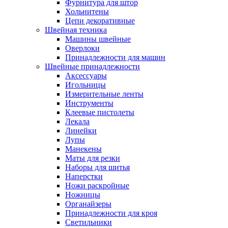
Фурнитура для штор
Хольнитены
Цепи декоративные
Швейная техника
Машины швейные
Оверлоки
Принадлежности для машин
Швейные принадлежности
Аксессуары
Игольницы
Измерительные ленты
Инструменты
Клеевые пистолеты
Лекала
Линейки
Лупы
Манекены
Маты для резки
Наборы для шитья
Наперстки
Ножи раскройные
Ножницы
Органайзеры
Принадлежности для кроя
Светильники