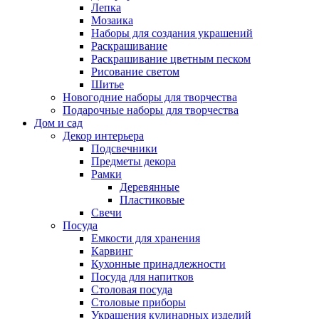
Лепка
Мозаика
Наборы для создания украшений
Раскрашивание
Раскрашивание цветным песком
Рисование светом
Шитье
Новогодние наборы для творчества
Подарочные наборы для творчества
Дом и сад
Декор интерьера
Подсвечники
Предметы декора
Рамки
Деревянные
Пластиковые
Свечи
Посуда
Емкости для хранения
Карвинг
Кухонные принадлежности
Посуда для напитков
Столовая посуда
Столовые приборы
Украшения кулинарных изделий