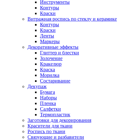
Инструменты
Контуры
Краски
Витражная роспись по стеклу и керамике
Контуры
Краски
Ленты
Маркеры
Декоративные эффекты
Глиттер и блестки
Золочение
Кракелюр
Краска
Морилка
Состаривание
Декупаж
Бумага
Наборы
Пленка
Салфетки
Термопластик
Заготовки для декорирования
Красители для ткани
Роспись по ткани
Связующие и разбавители