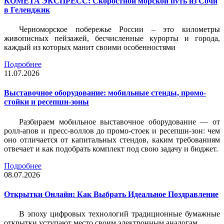
КОМЕТА ЭКСПРЕСС: Скоростной морской путь из Сочи
в Геленджик
Черноморское побережье России – это километры
живописных пейзажей, бесчисленные курорты и города,
каждый из которых манит своими особенностями
Подробнее
11.07.2026
Выставочное оборудование: мобильные стенды, промо-
стойки и ресепшн-зоны
Разбираем мобильное выставочное оборудование — от
ролл-апов и пресс-воллов до промо-стоек и ресепшн-зон: чем
оно отличается от капитальных стендов, каким требованиям
отвечает и как подобрать комплект под свою задачу и бюджет.
Подробнее
08.07.2026
Открытки Онлайн: Как Выбрать Идеальное Поздравление
В эпоху цифровых технологий традиционные бумажные
открытки уступают место своим электронным аналогам