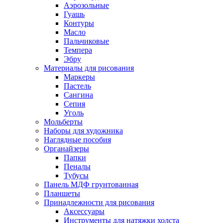
Аэрозольные
Гуашь
Контуры
Масло
Пальчиковые
Темпера
Эбру
Материалы для рисования
Маркеры
Пастель
Сангина
Сепия
Уголь
Мольберты
Наборы для художника
Наглядные пособия
Органайзеры
Папки
Пеналы
Тубусы
Панель МДФ грунтованная
Планшеты
Принадлежности для рисования
Аксессуары
Инструменты для натяжки холста