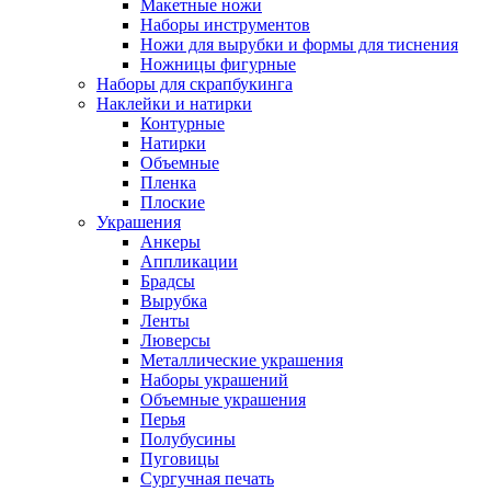
Макетные ножи
Наборы инструментов
Ножи для вырубки и формы для тиснения
Ножницы фигурные
Наборы для скрапбукинга
Наклейки и натирки
Контурные
Натирки
Объемные
Пленка
Плоские
Украшения
Анкеры
Аппликации
Брадсы
Вырубка
Ленты
Люверсы
Металлические украшения
Наборы украшений
Объемные украшения
Перья
Полубусины
Пуговицы
Сургучная печать