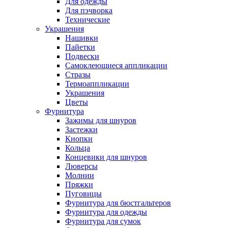
Для одежды
Для пэчворка
Технические
Украшения
Нашивки
Пайетки
Подвески
Самоклеющиеся аппликации
Стразы
Термоаппликации
Украшения
Цветы
Фурнитура
Зажимы для шнуров
Застежки
Кнопки
Кольца
Концевики для шнуров
Люверсы
Молнии
Пряжки
Пуговицы
Фурнитура для бюстгальтеров
Фурнитура для одежды
Фурнитура для сумок