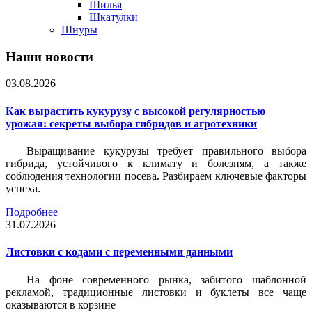
Шилья
Шкатулки
Шнуры
Наши новости
03.08.2026
Как вырастить кукурузу с высокой регулярностью
урожая: секреты выбора гибридов и агротехники
Выращивание кукурузы требует правильного выбора
гибрида, устойчивого к климату и болезням, а также
соблюдения технологии посева. Разбираем ключевые факторы
успеха.
Подробнее
31.07.2026
Листовки c кодами с переменными данными
На фоне современного рынка, забитого шаблонной
рекламой, традиционные листовки и буклеты все чаще
оказываются в корзине