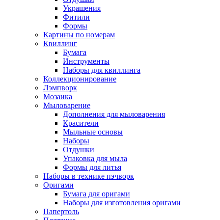
Украшения
Фитили
Формы
Картины по номерам
Квиллинг
Бумага
Инструменты
Наборы для квиллинга
Коллекционирование
Лэмпворк
Мозаика
Мыловарение
Дополнения для мыловарения
Красители
Мыльные основы
Наборы
Отдушки
Упаковка для мыла
Формы для литья
Наборы в технике пэчворк
Оригами
Бумага для оригами
Наборы для изготовления оригами
Папертоль