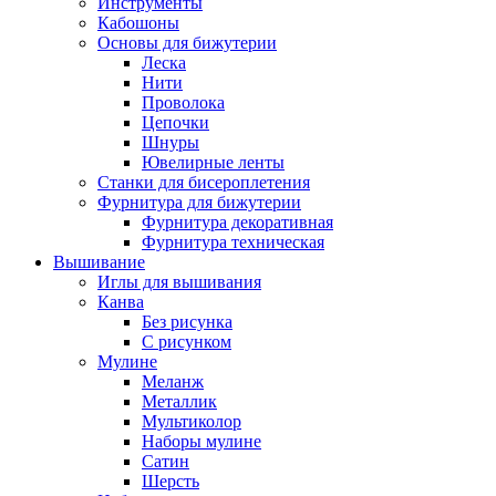
Инструменты
Кабошоны
Основы для бижутерии
Леска
Нити
Проволока
Цепочки
Шнуры
Ювелирные ленты
Станки для бисероплетения
Фурнитура для бижутерии
Фурнитура декоративная
Фурнитура техническая
Вышивание
Иглы для вышивания
Канва
Без рисунка
С рисунком
Мулине
Меланж
Металлик
Мультиколор
Наборы мулине
Сатин
Шерсть