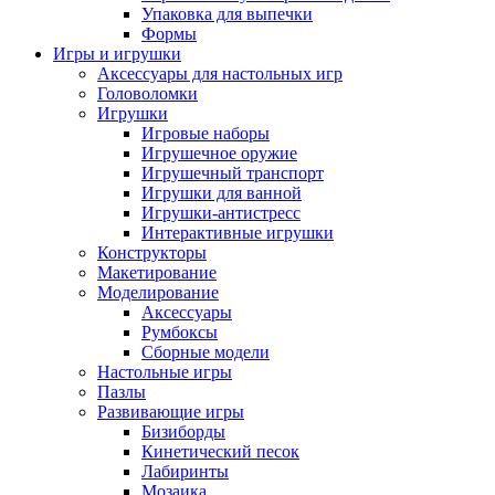
Упаковка для выпечки
Формы
Игры и игрушки
Аксессуары для настольных игр
Головоломки
Игрушки
Игровые наборы
Игрушечное оружие
Игрушечный транспорт
Игрушки для ванной
Игрушки-антистресс
Интерактивные игрушки
Конструкторы
Макетирование
Моделирование
Аксессуары
Румбоксы
Сборные модели
Настольные игры
Пазлы
Развивающие игры
Бизиборды
Кинетический песок
Лабиринты
Мозаика