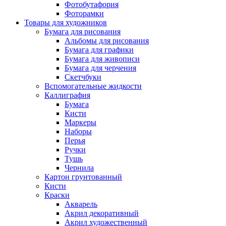
Фотобутафория
Фоторамки
Товары для художников
Бумага для рисования
Альбомы для рисования
Бумага для графики
Бумага для живописи
Бумага для черчения
Скетчбуки
Вспомогательные жидкости
Каллиграфия
Бумага
Кисти
Маркеры
Наборы
Перья
Ручки
Тушь
Чернила
Картон грунтованный
Кисти
Краски
Акварель
Акрил декоративный
Акрил художественный