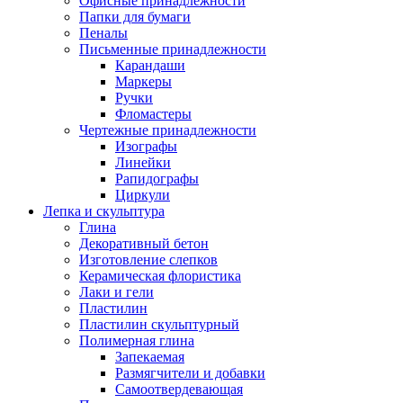
Офисные принадлежности
Папки для бумаги
Пеналы
Письменные принадлежности
Карандаши
Маркеры
Ручки
Фломастеры
Чертежные принадлежности
Изографы
Линейки
Рапидографы
Циркули
Лепка и скульптура
Глина
Декоративный бетон
Изготовление слепков
Керамическая флористика
Лаки и гели
Пластилин
Пластилин скульптурный
Полимерная глина
Запекаемая
Размягчители и добавки
Самоотвердевающая