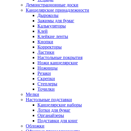
Демонстрационные доски
Канцелярские принадлежности
Дыроколы
Зажимы для бумаг
Калькуляторы
Клей
Клейкие ленты
Кнопки
Корректоры
Ластики
Настольные покрытия
Ножи канцелярские
Ножницы
Резаки
Скрепки
Степлеры
Точилки
Мелки
Настольные подставки
Канцелярские наборы
Лотки для бумаг
Органайзеры
Подставки для книг
Обложки