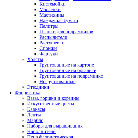
Кистемойки
Масленки
Мастихины
Наждачная бумага
Палитры
Планки для подрамников
Распылители
Растушевки
Спонжи
Фартуки
Холсты
Грунтованные на картоне
Грунтованные на оргалите
Грунтованные на подрамнике
Негрунтованные
Этюдники
Флористика
Вазы, горшки и корзины
Искусственные цветы
Каркасы
Ленты
Марблс
Наборы для выращивания
Наполнители
Пена флористическая