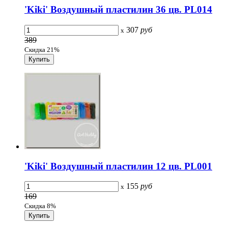
'Kiki' Воздушный пластилин 36 цв. PL014
307
руб
x
389
Скидка 21%
'Kiki' Воздушный пластилин 12 цв. PL001
155
руб
x
169
Скидка 8%