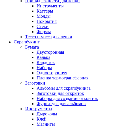
Принадлежности для лепки
Инструменты
Каттеры
Молды
Покрытия
Стеки
Формы
Тесто и масса для лепки
Скрапбукинг
Бумага
Двусторонняя
Калька
Кардсток
Наборы
Односторонняя
Пленка термотрансферная
Заготовки
Альбомы для скрапбукинга
Заготовки для открыток
Наборы для создания открыток
Фурнитура для альбомов
Инструменты
Дыроколы
Клей
Магниты