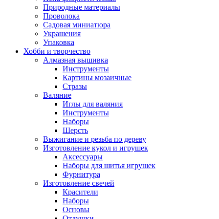
Природные материалы
Проволока
Садовая миниатюра
Украшения
Упаковка
Хобби и творчество
Алмазная вышивка
Инструменты
Картины мозаичные
Стразы
Валяние
Иглы для валяния
Инструменты
Наборы
Шерсть
Выжигание и резьба по дереву
Изготовление кукол и игрушек
Аксессуары
Наборы для шитья игрушек
Фурнитура
Изготовление свечей
Красители
Наборы
Основы
Отдушки