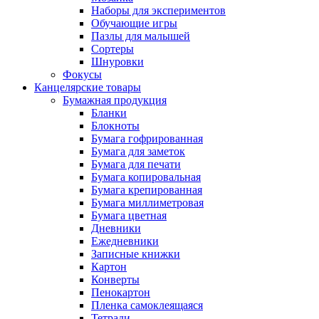
Наборы для экспериментов
Обучающие игры
Пазлы для малышей
Сортеры
Шнуровки
Фокусы
Канцелярские товары
Бумажная продукция
Бланки
Блокноты
Бумага гофрированная
Бумага для заметок
Бумага для печати
Бумага копировальная
Бумага крепированная
Бумага миллиметровая
Бумага цветная
Дневники
Ежедневники
Записные книжки
Картон
Конверты
Пенокартон
Пленка самоклеящаяся
Тетради