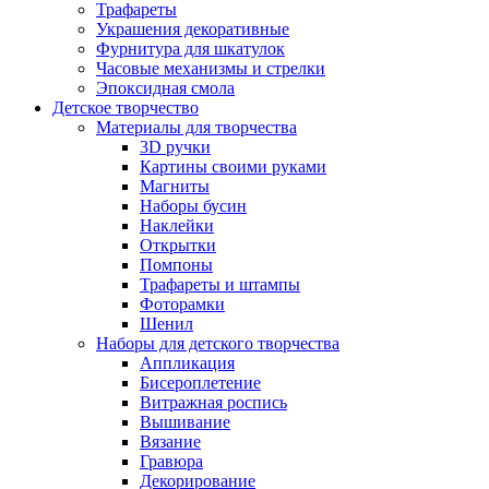
Трафареты
Украшения декоративные
Фурнитура для шкатулок
Часовые механизмы и стрелки
Эпоксидная смола
Детское творчество
Материалы для творчества
3D ручки
Картины своими руками
Магниты
Наборы бусин
Наклейки
Открытки
Помпоны
Трафареты и штампы
Фоторамки
Шенил
Наборы для детского творчества
Аппликация
Бисероплетение
Витражная роспись
Вышивание
Вязание
Гравюра
Декорирование