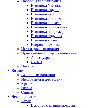
Наборы для вышивания
Вышивка бисером
Вышивка гладью
Вышивка икон
Вышивка крестом
Вышивка лентами
Вышивка на изделиях
Вышивка на одежде
Вышивка подушек
Вышивка часов
Ковровая техника
Нитки для вышивания
Принадлежности для вышивания
Аксессуары
Схемы
Пяльцы
Вязание
Вязальные машинки
Инструменты для вязания
Крючки
Пряжа
Спицы
Декорирование
Батик
Вспомогательные средства