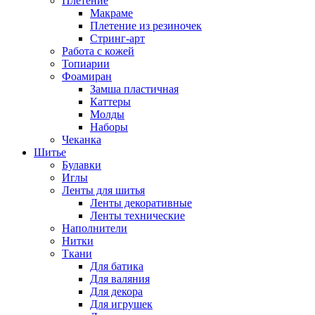
Плетение
Макраме
Плетение из резиночек
Стринг-арт
Работа с кожей
Топиарии
Фоамиран
Замша пластичная
Каттеры
Молды
Наборы
Чеканка
Шитье
Булавки
Иглы
Ленты для шитья
Ленты декоративные
Ленты технические
Наполнители
Нитки
Ткани
Для батика
Для валяния
Для декора
Для игрушек