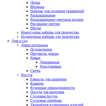
Лепка
Мозаика
Наборы для создания украшений
Раскрашивание
Раскрашивание цветным песком
Рисование светом
Шитье
Новогодние наборы для творчества
Подарочные наборы для творчества
Дом и сад
Декор интерьера
Подсвечники
Предметы декора
Рамки
Деревянные
Пластиковые
Свечи
Посуда
Емкости для хранения
Карвинг
Кухонные принадлежности
Посуда для напитков
Столовая посуда
Столовые приборы
Украшения кулинарных изделий