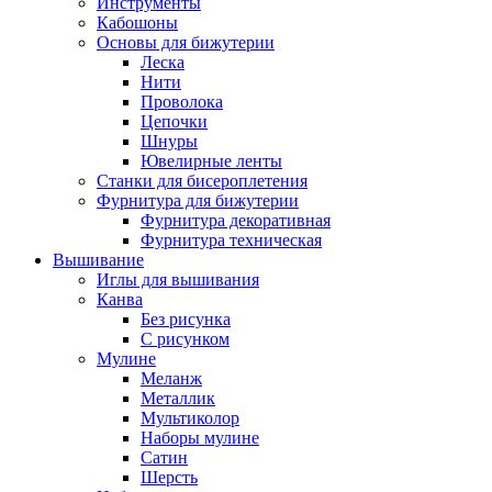
Инструменты
Кабошоны
Основы для бижутерии
Леска
Нити
Проволока
Цепочки
Шнуры
Ювелирные ленты
Станки для бисероплетения
Фурнитура для бижутерии
Фурнитура декоративная
Фурнитура техническая
Вышивание
Иглы для вышивания
Канва
Без рисунка
С рисунком
Мулине
Меланж
Металлик
Мультиколор
Наборы мулине
Сатин
Шерсть