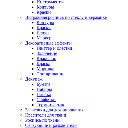
Инструменты
Контуры
Краски
Витражная роспись по стеклу и керамике
Контуры
Краски
Ленты
Маркеры
Декоративные эффекты
Глиттер и блестки
Золочение
Кракелюр
Краска
Морилка
Состаривание
Декупаж
Бумага
Наборы
Пленка
Салфетки
Термопластик
Заготовки для декорирования
Красители для ткани
Роспись по ткани
Связующие и разбавители