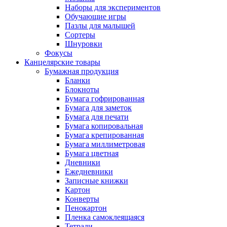
Наборы для экспериментов
Обучающие игры
Пазлы для малышей
Сортеры
Шнуровки
Фокусы
Канцелярские товары
Бумажная продукция
Бланки
Блокноты
Бумага гофрированная
Бумага для заметок
Бумага для печати
Бумага копировальная
Бумага крепированная
Бумага миллиметровая
Бумага цветная
Дневники
Ежедневники
Записные книжки
Картон
Конверты
Пенокартон
Пленка самоклеящаяся
Тетради