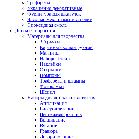
Трафареты
Украшения декоративные
Фурнитура для шкатулок
Часовые механизмы и стрелки
Эпоксидная смола
Детское творчество
Материалы для творчества
3D ручки
Картины своими руками
Магниты
Наборы бусин
Наклейки
Открытки
Помпоны
Трафареты и штампы
Фоторамки
Шенил
Наборы для детского творчества
Аппликация
Бисероплетение
Витражная роспись
Вышивание
Вязание
Гравюра
Декорирование