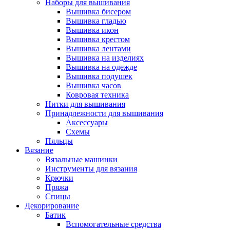
Наборы для вышивания
Вышивка бисером
Вышивка гладью
Вышивка икон
Вышивка крестом
Вышивка лентами
Вышивка на изделиях
Вышивка на одежде
Вышивка подушек
Вышивка часов
Ковровая техника
Нитки для вышивания
Принадлежности для вышивания
Аксессуары
Схемы
Пяльцы
Вязание
Вязальные машинки
Инструменты для вязания
Крючки
Пряжа
Спицы
Декорирование
Батик
Вспомогательные средства