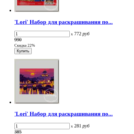
'Lori' Набор для раскрашивания по...
772
руб
x
990
Скидка 22%
'Lori' Набор для раскрашивания по...
281
руб
x
385