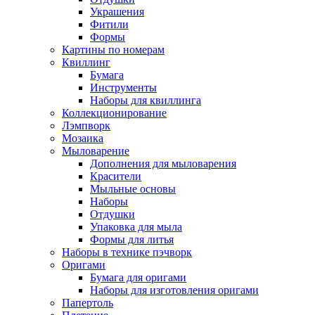
Украшения
Фитили
Формы
Картины по номерам
Квиллинг
Бумага
Инструменты
Наборы для квиллинга
Коллекционирование
Лэмпворк
Мозаика
Мыловарение
Дополнения для мыловарения
Красители
Мыльные основы
Наборы
Отдушки
Упаковка для мыла
Формы для литья
Наборы в технике пэчворк
Оригами
Бумага для оригами
Наборы для изготовления оригами
Папертоль