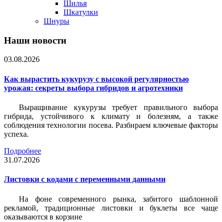
Шилья
Шкатулки
Шнуры
Наши новости
03.08.2026
Как вырастить кукурузу с высокой регулярностью
урожая: секреты выбора гибридов и агротехники
Выращивание кукурузы требует правильного выбора
гибрида, устойчивого к климату и болезням, а также
соблюдения технологии посева. Разбираем ключевые факторы
успеха.
Подробнее
31.07.2026
Листовки c кодами с переменными данными
На фоне современного рынка, забитого шаблонной
рекламой, традиционные листовки и буклеты все чаще
оказываются в корзине