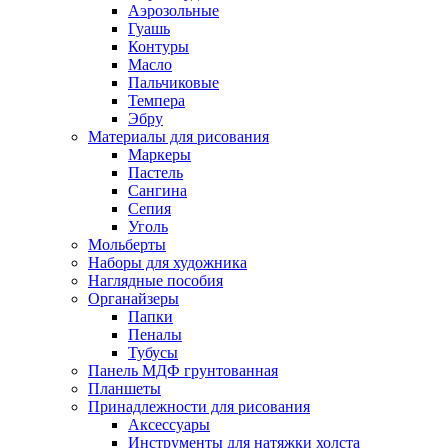
Аэрозольные
Гуашь
Контуры
Масло
Пальчиковые
Темпера
Эбру
Материалы для рисования
Маркеры
Пастель
Сангина
Сепия
Уголь
Мольберты
Наборы для художника
Наглядные пособия
Органайзеры
Папки
Пеналы
Тубусы
Панель МДФ грунтованная
Планшеты
Принадлежности для рисования
Аксессуары
Инструменты для натяжки холста