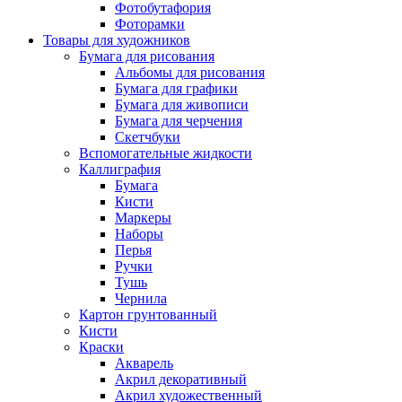
Фотобутафория
Фоторамки
Товары для художников
Бумага для рисования
Альбомы для рисования
Бумага для графики
Бумага для живописи
Бумага для черчения
Скетчбуки
Вспомогательные жидкости
Каллиграфия
Бумага
Кисти
Маркеры
Наборы
Перья
Ручки
Тушь
Чернила
Картон грунтованный
Кисти
Краски
Акварель
Акрил декоративный
Акрил художественный