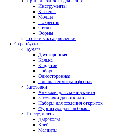
Принадлежности для лепки
Инструменты
Каттеры
Молды
Покрытия
Стеки
Формы
Тесто и масса для лепки
Скрапбукинг
Бумага
Двусторонняя
Калька
Кардсток
Наборы
Односторонняя
Пленка термотрансферная
Заготовки
Альбомы для скрапбукинга
Заготовки для открыток
Наборы для создания открыток
Фурнитура для альбомов
Инструменты
Дыроколы
Клей
Магниты