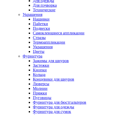
Для одежды
Для пэчворка
Технические
Украшения
Нашивки
Пайетки
Подвески
Самоклеющиеся аппликации
Стразы
Термоаппликации
Украшения
Цветы
Фурнитура
Зажимы для шнуров
Застежки
Кнопки
Кольца
Концевики для шнуров
Люверсы
Молнии
Пряжки
Пуговицы
Фурнитура для бюстгальтеров
Фурнитура для одежды
Фурнитура для сумок