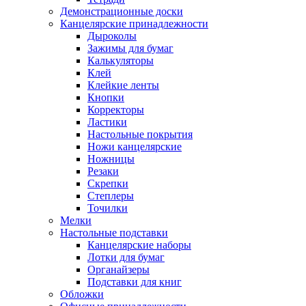
Демонстрационные доски
Канцелярские принадлежности
Дыроколы
Зажимы для бумаг
Калькуляторы
Клей
Клейкие ленты
Кнопки
Корректоры
Ластики
Настольные покрытия
Ножи канцелярские
Ножницы
Резаки
Скрепки
Степлеры
Точилки
Мелки
Настольные подставки
Канцелярские наборы
Лотки для бумаг
Органайзеры
Подставки для книг
Обложки