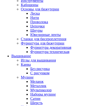
Инструменты
Кабошоны
Основы для бижутерии
Леска
Нити
Проволока
Цепочки
Шнуры
Ювелирные ленты
Станки для бисероплетения
Фурнитура для бижутерии
Фурнитура декоративная
Фурнитура техническая
Вышивание
Иглы для вышивания
Канва
Без рисунка
С рисунком
Мулине
Меланж
Металлик
Мультиколор
Наборы мулине
Сатин
Шерсть