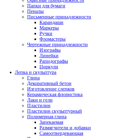
Офисные принадлежности
Папки для бумаги
Пеналы
Письменные принадлежности
Карандаши
Маркеры
Ручки
Фломастеры
Чертежные принадлежности
Изографы
Линейки
Рапидографы
Циркули
Лепка и скульптура
Глина
Декоративный бетон
Изготовление слепков
Керамическая флористика
Лаки и гели
Пластилин
Пластилин скульптурный
Полимерная глина
Запекаемая
Размягчители и добавки
Самоотвердевающая