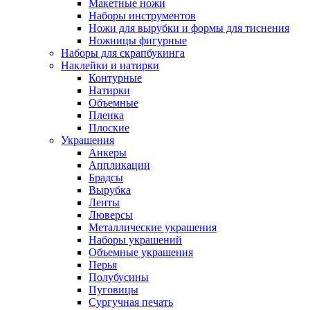
Макетные ножи
Наборы инструментов
Ножи для вырубки и формы для тиснения
Ножницы фигурные
Наборы для скрапбукинга
Наклейки и натирки
Контурные
Натирки
Объемные
Пленка
Плоские
Украшения
Анкеры
Аппликации
Брадсы
Вырубка
Ленты
Люверсы
Металлические украшения
Наборы украшений
Объемные украшения
Перья
Полубусины
Пуговицы
Сургучная печать