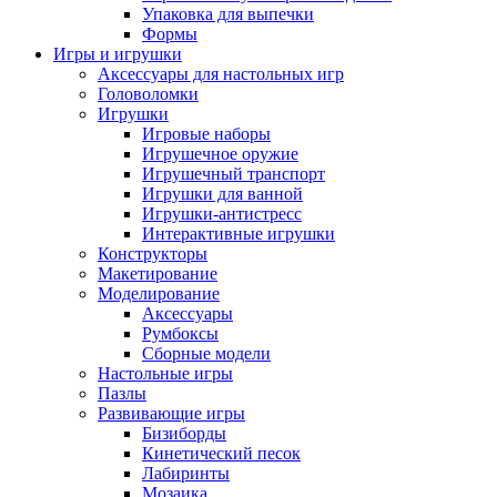
Упаковка для выпечки
Формы
Игры и игрушки
Аксессуары для настольных игр
Головоломки
Игрушки
Игровые наборы
Игрушечное оружие
Игрушечный транспорт
Игрушки для ванной
Игрушки-антистресс
Интерактивные игрушки
Конструкторы
Макетирование
Моделирование
Аксессуары
Румбоксы
Сборные модели
Настольные игры
Пазлы
Развивающие игры
Бизиборды
Кинетический песок
Лабиринты
Мозаика