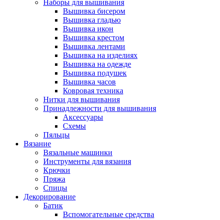
Наборы для вышивания
Вышивка бисером
Вышивка гладью
Вышивка икон
Вышивка крестом
Вышивка лентами
Вышивка на изделиях
Вышивка на одежде
Вышивка подушек
Вышивка часов
Ковровая техника
Нитки для вышивания
Принадлежности для вышивания
Аксессуары
Схемы
Пяльцы
Вязание
Вязальные машинки
Инструменты для вязания
Крючки
Пряжа
Спицы
Декорирование
Батик
Вспомогательные средства