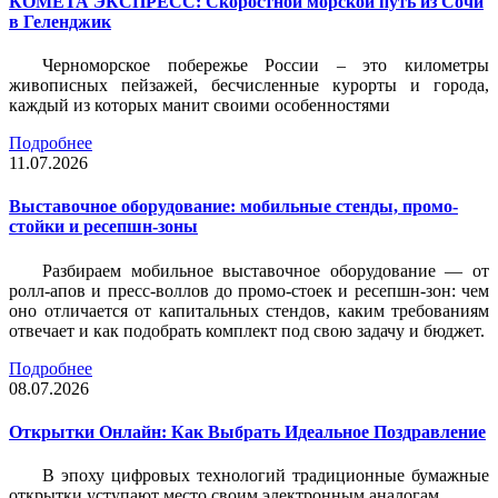
КОМЕТА ЭКСПРЕСС: Скоростной морской путь из Сочи
в Геленджик
Черноморское побережье России – это километры
живописных пейзажей, бесчисленные курорты и города,
каждый из которых манит своими особенностями
Подробнее
11.07.2026
Выставочное оборудование: мобильные стенды, промо-
стойки и ресепшн-зоны
Разбираем мобильное выставочное оборудование — от
ролл-апов и пресс-воллов до промо-стоек и ресепшн-зон: чем
оно отличается от капитальных стендов, каким требованиям
отвечает и как подобрать комплект под свою задачу и бюджет.
Подробнее
08.07.2026
Открытки Онлайн: Как Выбрать Идеальное Поздравление
В эпоху цифровых технологий традиционные бумажные
открытки уступают место своим электронным аналогам