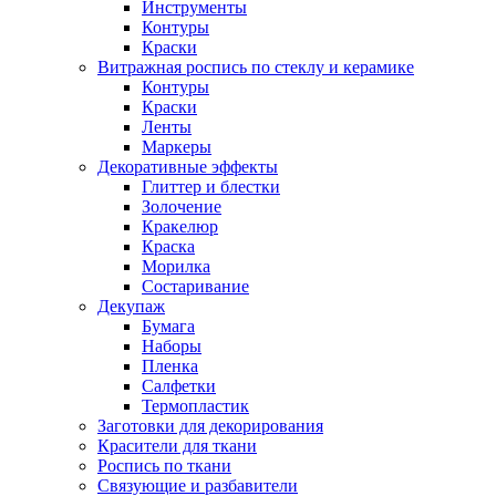
Инструменты
Контуры
Краски
Витражная роспись по стеклу и керамике
Контуры
Краски
Ленты
Маркеры
Декоративные эффекты
Глиттер и блестки
Золочение
Кракелюр
Краска
Морилка
Состаривание
Декупаж
Бумага
Наборы
Пленка
Салфетки
Термопластик
Заготовки для декорирования
Красители для ткани
Роспись по ткани
Связующие и разбавители