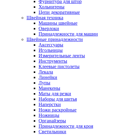
Фурнитура для штор
Хольнитены
Цепи декоративные
Швейная техника
Машины швейные
Оверлоки
Принадлежности для машин
Швейные принадлежности
Аксессуары
Игольницы
Измерительные ленты
Инструменты
Клеевые пистолеты
Лекала
Линейки
Лупы
Манекены
Маты для резки
Наборы для шитья
Наперстки
Ножи раскройные
Ножницы
Органайзеры
Принадлежности для кроя
Светильники