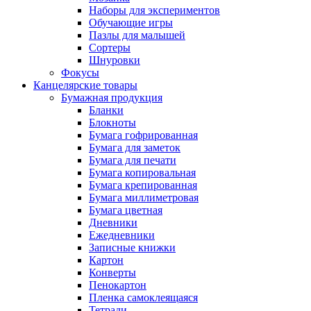
Наборы для экспериментов
Обучающие игры
Пазлы для малышей
Сортеры
Шнуровки
Фокусы
Канцелярские товары
Бумажная продукция
Бланки
Блокноты
Бумага гофрированная
Бумага для заметок
Бумага для печати
Бумага копировальная
Бумага крепированная
Бумага миллиметровая
Бумага цветная
Дневники
Ежедневники
Записные книжки
Картон
Конверты
Пенокартон
Пленка самоклеящаяся
Тетради