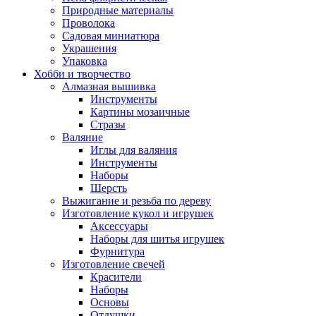
Природные материалы
Проволока
Садовая миниатюра
Украшения
Упаковка
Хобби и творчество
Алмазная вышивка
Инструменты
Картины мозаичные
Стразы
Валяние
Иглы для валяния
Инструменты
Наборы
Шерсть
Выжигание и резьба по дереву
Изготовление кукол и игрушек
Аксессуары
Наборы для шитья игрушек
Фурнитура
Изготовление свечей
Красители
Наборы
Основы
Отдушки