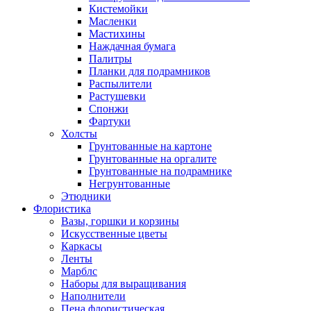
Кистемойки
Масленки
Мастихины
Наждачная бумага
Палитры
Планки для подрамников
Распылители
Растушевки
Спонжи
Фартуки
Холсты
Грунтованные на картоне
Грунтованные на оргалите
Грунтованные на подрамнике
Негрунтованные
Этюдники
Флористика
Вазы, горшки и корзины
Искусственные цветы
Каркасы
Ленты
Марблс
Наборы для выращивания
Наполнители
Пена флористическая