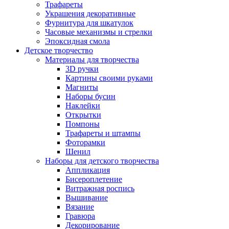
Трафареты
Украшения декоративные
Фурнитура для шкатулок
Часовые механизмы и стрелки
Эпоксидная смола
Детское творчество
Материалы для творчества
3D ручки
Картины своими руками
Магниты
Наборы бусин
Наклейки
Открытки
Помпоны
Трафареты и штампы
Фоторамки
Шенил
Наборы для детского творчества
Аппликация
Бисероплетение
Витражная роспись
Вышивание
Вязание
Гравюра
Декорирование