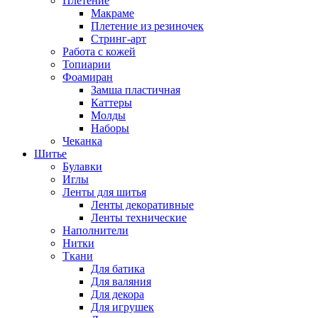
Плетение
Макраме
Плетение из резиночек
Стринг-арт
Работа с кожей
Топиарии
Фоамиран
Замша пластичная
Каттеры
Молды
Наборы
Чеканка
Шитье
Булавки
Иглы
Ленты для шитья
Ленты декоративные
Ленты технические
Наполнители
Нитки
Ткани
Для батика
Для валяния
Для декора
Для игрушек