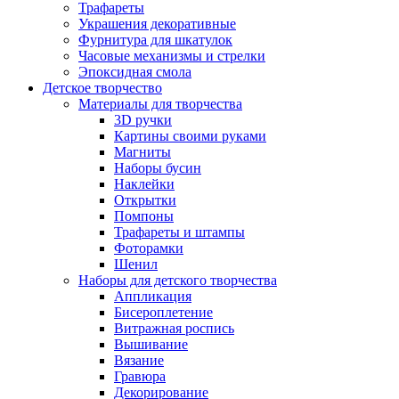
Трафареты
Украшения декоративные
Фурнитура для шкатулок
Часовые механизмы и стрелки
Эпоксидная смола
Детское творчество
Материалы для творчества
3D ручки
Картины своими руками
Магниты
Наборы бусин
Наклейки
Открытки
Помпоны
Трафареты и штампы
Фоторамки
Шенил
Наборы для детского творчества
Аппликация
Бисероплетение
Витражная роспись
Вышивание
Вязание
Гравюра
Декорирование