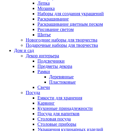
Лепка
Мозаика
Наборы для создания украшений
Раскрашивание
Раскрашивание цветным песком
Рисование светом
Шитье
Новогодние наборы для творчества
Подарочные наборы для творчества
Дом и сад
Декор интерьера
Подсвечники
Предметы декора
Рамки
Деревянные
Пластиковые
Свечи
Посуда
Емкости для хранения
Карвинг
Кухонные принадлежности
Посуда для напитков
Столовая посуда
Столовые приборы
Украшения кулинарных изделий