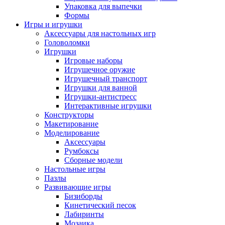
Упаковка для выпечки
Формы
Игры и игрушки
Аксессуары для настольных игр
Головоломки
Игрушки
Игровые наборы
Игрушечное оружие
Игрушечный транспорт
Игрушки для ванной
Игрушки-антистресс
Интерактивные игрушки
Конструкторы
Макетирование
Моделирование
Аксессуары
Румбоксы
Сборные модели
Настольные игры
Пазлы
Развивающие игры
Бизиборды
Кинетический песок
Лабиринты
Мозаика