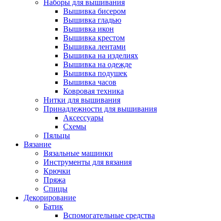
Наборы для вышивания
Вышивка бисером
Вышивка гладью
Вышивка икон
Вышивка крестом
Вышивка лентами
Вышивка на изделиях
Вышивка на одежде
Вышивка подушек
Вышивка часов
Ковровая техника
Нитки для вышивания
Принадлежности для вышивания
Аксессуары
Схемы
Пяльцы
Вязание
Вязальные машинки
Инструменты для вязания
Крючки
Пряжа
Спицы
Декорирование
Батик
Вспомогательные средства