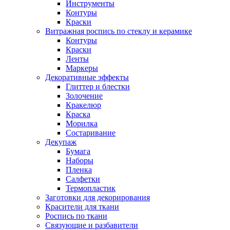
Инструменты
Контуры
Краски
Витражная роспись по стеклу и керамике
Контуры
Краски
Ленты
Маркеры
Декоративные эффекты
Глиттер и блестки
Золочение
Кракелюр
Краска
Морилка
Состаривание
Декупаж
Бумага
Наборы
Пленка
Салфетки
Термопластик
Заготовки для декорирования
Красители для ткани
Роспись по ткани
Связующие и разбавители