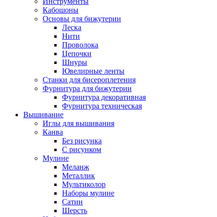
Инструменты
Кабошоны
Основы для бижутерии
Леска
Нити
Проволока
Цепочки
Шнуры
Ювелирные ленты
Станки для бисероплетения
Фурнитура для бижутерии
Фурнитура декоративная
Фурнитура техническая
Вышивание
Иглы для вышивания
Канва
Без рисунка
С рисунком
Мулине
Меланж
Металлик
Мультиколор
Наборы мулине
Сатин
Шерсть