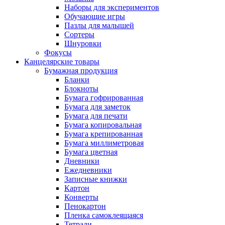
Наборы для экспериментов
Обучающие игры
Пазлы для малышей
Сортеры
Шнуровки
Фокусы
Канцелярские товары
Бумажная продукция
Бланки
Блокноты
Бумага гофрированная
Бумага для заметок
Бумага для печати
Бумага копировальная
Бумага крепированная
Бумага миллиметровая
Бумага цветная
Дневники
Ежедневники
Записные книжки
Картон
Конверты
Пенокартон
Пленка самоклеящаяся
Тетради