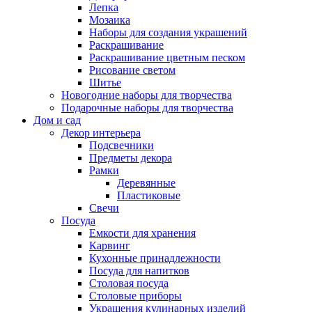
Лепка
Мозаика
Наборы для создания украшений
Раскрашивание
Раскрашивание цветным песком
Рисование светом
Шитье
Новогодние наборы для творчества
Подарочные наборы для творчества
Дом и сад
Декор интерьера
Подсвечники
Предметы декора
Рамки
Деревянные
Пластиковые
Свечи
Посуда
Емкости для хранения
Карвинг
Кухонные принадлежности
Посуда для напитков
Столовая посуда
Столовые приборы
Украшения кулинарных изделий