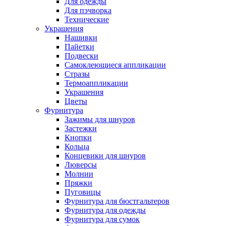
Для одежды
Для пэчворка
Технические
Украшения
Нашивки
Пайетки
Подвески
Самоклеющиеся аппликации
Стразы
Термоаппликации
Украшения
Цветы
Фурнитура
Зажимы для шнуров
Застежки
Кнопки
Кольца
Концевики для шнуров
Люверсы
Молнии
Пряжки
Пуговицы
Фурнитура для бюстгальтеров
Фурнитура для одежды
Фурнитура для сумок