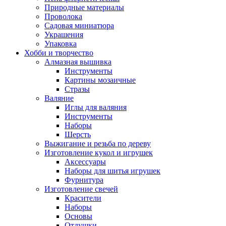
Природные материалы
Проволока
Садовая миниатюра
Украшения
Упаковка
Хобби и творчество
Алмазная вышивка
Инструменты
Картины мозаичные
Стразы
Валяние
Иглы для валяния
Инструменты
Наборы
Шерсть
Выжигание и резьба по дереву
Изготовление кукол и игрушек
Аксессуары
Наборы для шитья игрушек
Фурнитура
Изготовление свечей
Красители
Наборы
Основы
Отдушки