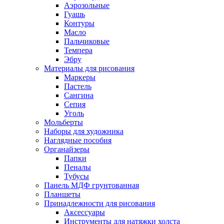
Аэрозольные
Гуашь
Контуры
Масло
Пальчиковые
Темпера
Эбру
Материалы для рисования
Маркеры
Пастель
Сангина
Сепия
Уголь
Мольберты
Наборы для художника
Наглядные пособия
Органайзеры
Папки
Пеналы
Тубусы
Панель МДФ грунтованная
Планшеты
Принадлежности для рисования
Аксессуары
Инструменты для натяжки холста