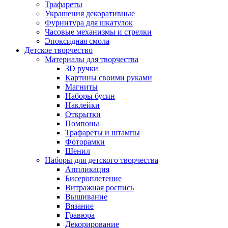
Трафареты
Украшения декоративные
Фурнитура для шкатулок
Часовые механизмы и стрелки
Эпоксидная смола
Детское творчество
Материалы для творчества
3D ручки
Картины своими руками
Магниты
Наборы бусин
Наклейки
Открытки
Помпоны
Трафареты и штампы
Фоторамки
Шенил
Наборы для детского творчества
Аппликация
Бисероплетение
Витражная роспись
Вышивание
Вязание
Гравюра
Декорирование