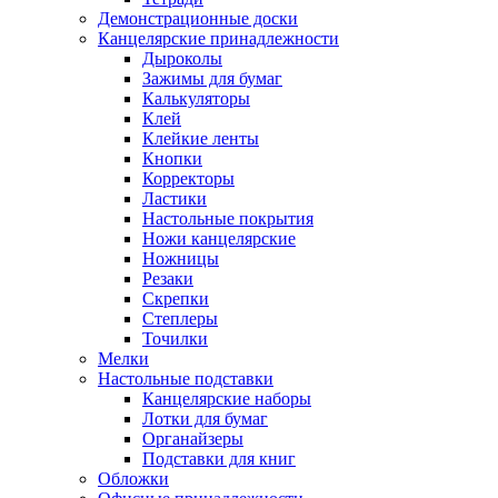
Демонстрационные доски
Канцелярские принадлежности
Дыроколы
Зажимы для бумаг
Калькуляторы
Клей
Клейкие ленты
Кнопки
Корректоры
Ластики
Настольные покрытия
Ножи канцелярские
Ножницы
Резаки
Скрепки
Степлеры
Точилки
Мелки
Настольные подставки
Канцелярские наборы
Лотки для бумаг
Органайзеры
Подставки для книг
Обложки