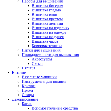
Наборы для вышивания
Вышивка бисером
Вышивка гладью
Вышивка икон
Вышивка крестом
Вышивка лентами
Вышивка на изделиях
Вышивка на одежде
Вышивка подушек
Вышивка часов
Ковровая техника
Нитки для вышивания
Принадлежности для вышивания
Аксессуары
Схемы
Пяльцы
Вязание
Вязальные машинки
Инструменты для вязания
Крючки
Пряжа
Спицы
Декорирование
Батик
Вспомогательные средства