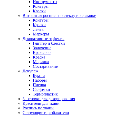
Инструменты
Контуры
Краски
Витражная роспись по стеклу и керамике
Контуры
Краски
Ленты
Маркеры
Декоративные эффекты
Глиттер и блестки
Золочение
Кракелюр
Краска
Морилка
Состаривание
Декупаж
Бумага
Наборы
Пленка
Салфетки
Термопластик
Заготовки для декорирования
Красители для ткани
Роспись по ткани
Связующие и разбавители