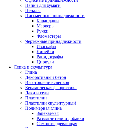
Офисные принадлежности
Папки для бумаги
Пеналы
Письменные принадлежности
Карандаши
Маркеры
Ручки
Фломастеры
Чертежные принадлежности
Изографы
Линейки
Рапидографы
Циркули
Лепка и скульптура
Глина
Декоративный бетон
Изготовление слепков
Керамическая флористика
Лаки и гели
Пластилин
Пластилин скульптурный
Полимерная глина
Запекаемая
Размягчители и добавки
Самоотвердевающая