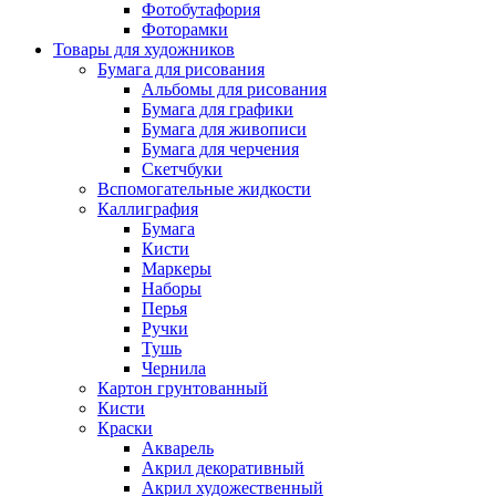
Фотобутафория
Фоторамки
Товары для художников
Бумага для рисования
Альбомы для рисования
Бумага для графики
Бумага для живописи
Бумага для черчения
Скетчбуки
Вспомогательные жидкости
Каллиграфия
Бумага
Кисти
Маркеры
Наборы
Перья
Ручки
Тушь
Чернила
Картон грунтованный
Кисти
Краски
Акварель
Акрил декоративный
Акрил художественный