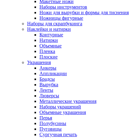
Макетные ножи
Наборы инструментов
Ножи для вырубки и формы для тиснения
Ножницы фигурные
Наборы для скрапбукинга
Наклейки и натирки
Контурные
Натирки
Объемные
Пленка
Плоские
Украшения
Анкеры
Аппликации
Брадсы
Вырубка
Ленты
Люверсы
Металлические украшения
Наборы украшений
Объемные украшения
Перья
Полубусины
Пуговицы
Сургучная печать