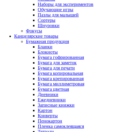
Наборы для экспериментов
Обучающие игры
Пазлы для малышей
Сортеры
Шнуровки
Фокусы
Канцелярские товары
Бумажная продукция
Бланки
Блокноты
Бумага гофрированная
Бумага для заметок
Бумага для печати
Бумага копировальная
Бумага крепированная
Бумага миллиметровая
Бумага цветная
Дневники
Ежедневники
Записные книжки
Картон
Конверты
Пенокартон
Пленка самоклеящаяся
Тетради