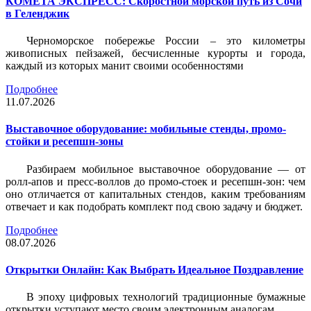
КОМЕТА ЭКСПРЕСС: Скоростной морской путь из Сочи
в Геленджик
Черноморское побережье России – это километры
живописных пейзажей, бесчисленные курорты и города,
каждый из которых манит своими особенностями
Подробнее
11.07.2026
Выставочное оборудование: мобильные стенды, промо-
стойки и ресепшн-зоны
Разбираем мобильное выставочное оборудование — от
ролл-апов и пресс-воллов до промо-стоек и ресепшн-зон: чем
оно отличается от капитальных стендов, каким требованиям
отвечает и как подобрать комплект под свою задачу и бюджет.
Подробнее
08.07.2026
Открытки Онлайн: Как Выбрать Идеальное Поздравление
В эпоху цифровых технологий традиционные бумажные
открытки уступают место своим электронным аналогам