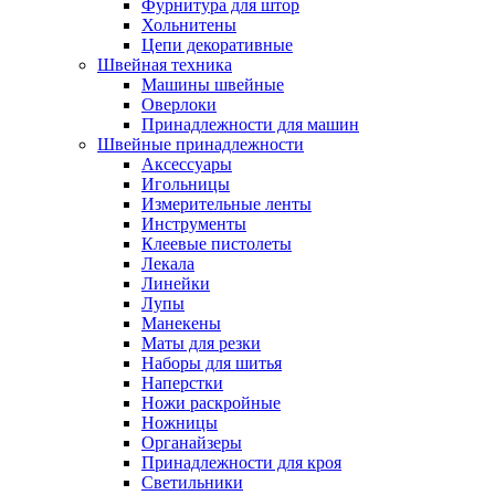
Фурнитура для штор
Хольнитены
Цепи декоративные
Швейная техника
Машины швейные
Оверлоки
Принадлежности для машин
Швейные принадлежности
Аксессуары
Игольницы
Измерительные ленты
Инструменты
Клеевые пистолеты
Лекала
Линейки
Лупы
Манекены
Маты для резки
Наборы для шитья
Наперстки
Ножи раскройные
Ножницы
Органайзеры
Принадлежности для кроя
Светильники