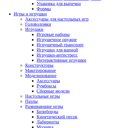
Упаковка для выпечки
Формы
Игры и игрушки
Аксессуары для настольных игр
Головоломки
Игрушки
Игровые наборы
Игрушечное оружие
Игрушечный транспорт
Игрушки для ванной
Игрушки-антистресс
Интерактивные игрушки
Конструкторы
Макетирование
Моделирование
Аксессуары
Румбоксы
Сборные модели
Настольные игры
Пазлы
Развивающие игры
Бизиборды
Кинетический песок
Лабиринты
Мозаика