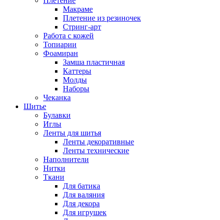
Плетение
Макраме
Плетение из резиночек
Стринг-арт
Работа с кожей
Топиарии
Фоамиран
Замша пластичная
Каттеры
Молды
Наборы
Чеканка
Шитье
Булавки
Иглы
Ленты для шитья
Ленты декоративные
Ленты технические
Наполнители
Нитки
Ткани
Для батика
Для валяния
Для декора
Для игрушек