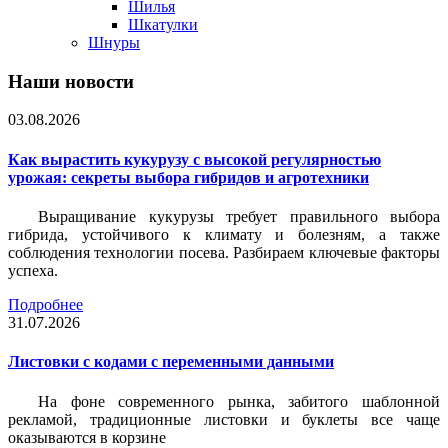
Шилья
Шкатулки
Шнуры
Наши новости
03.08.2026
Как вырастить кукурузу с высокой регулярностью
урожая: секреты выбора гибридов и агротехники
Выращивание кукурузы требует правильного выбора
гибрида, устойчивого к климату и болезням, а также
соблюдения технологии посева. Разбираем ключевые факторы
успеха.
Подробнее
31.07.2026
Листовки c кодами с переменными данными
На фоне современного рынка, забитого шаблонной
рекламой, традиционные листовки и буклеты все чаще
оказываются в корзине