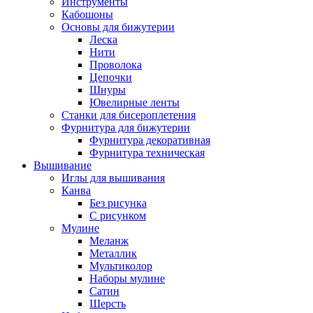
Инструменты
Кабошоны
Основы для бижутерии
Леска
Нити
Проволока
Цепочки
Шнуры
Ювелирные ленты
Станки для бисероплетения
Фурнитура для бижутерии
Фурнитура декоративная
Фурнитура техническая
Вышивание
Иглы для вышивания
Канва
Без рисунка
С рисунком
Мулине
Меланж
Металлик
Мультиколор
Наборы мулине
Сатин
Шерсть