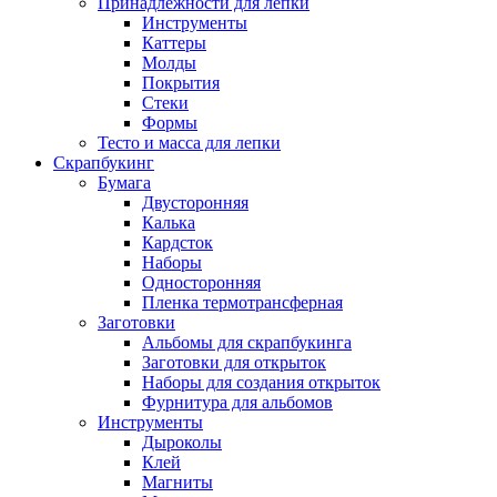
Принадлежности для лепки
Инструменты
Каттеры
Молды
Покрытия
Стеки
Формы
Тесто и масса для лепки
Скрапбукинг
Бумага
Двусторонняя
Калька
Кардсток
Наборы
Односторонняя
Пленка термотрансферная
Заготовки
Альбомы для скрапбукинга
Заготовки для открыток
Наборы для создания открыток
Фурнитура для альбомов
Инструменты
Дыроколы
Клей
Магниты