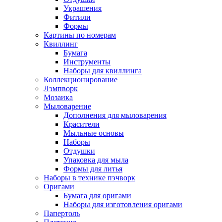
Украшения
Фитили
Формы
Картины по номерам
Квиллинг
Бумага
Инструменты
Наборы для квиллинга
Коллекционирование
Лэмпворк
Мозаика
Мыловарение
Дополнения для мыловарения
Красители
Мыльные основы
Наборы
Отдушки
Упаковка для мыла
Формы для литья
Наборы в технике пэчворк
Оригами
Бумага для оригами
Наборы для изготовления оригами
Папертоль