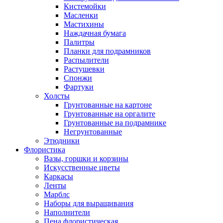
Кистемойки
Масленки
Мастихины
Наждачная бумага
Палитры
Планки для подрамников
Распылители
Растушевки
Спонжи
Фартуки
Холсты
Грунтованные на картоне
Грунтованные на оргалите
Грунтованные на подрамнике
Негрунтованные
Этюдники
Флористика
Вазы, горшки и корзины
Искусственные цветы
Каркасы
Ленты
Марблс
Наборы для выращивания
Наполнители
Пена флористическая