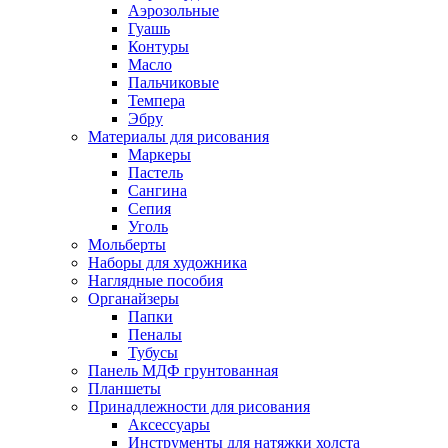
Аэрозольные
Гуашь
Контуры
Масло
Пальчиковые
Темпера
Эбру
Материалы для рисования
Маркеры
Пастель
Сангина
Сепия
Уголь
Мольберты
Наборы для художника
Наглядные пособия
Органайзеры
Папки
Пеналы
Тубусы
Панель МДФ грунтованная
Планшеты
Принадлежности для рисования
Аксессуары
Инструменты для натяжки холста