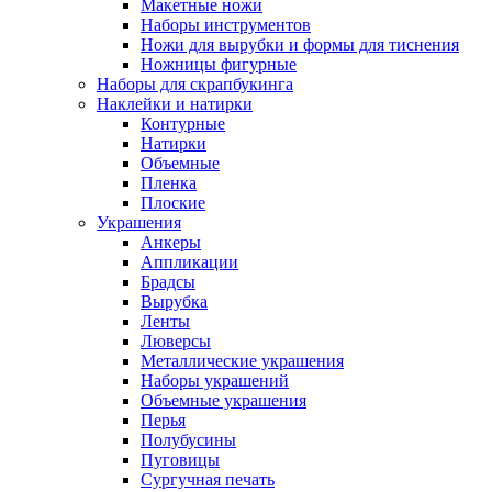
Макетные ножи
Наборы инструментов
Ножи для вырубки и формы для тиснения
Ножницы фигурные
Наборы для скрапбукинга
Наклейки и натирки
Контурные
Натирки
Объемные
Пленка
Плоские
Украшения
Анкеры
Аппликации
Брадсы
Вырубка
Ленты
Люверсы
Металлические украшения
Наборы украшений
Объемные украшения
Перья
Полубусины
Пуговицы
Сургучная печать