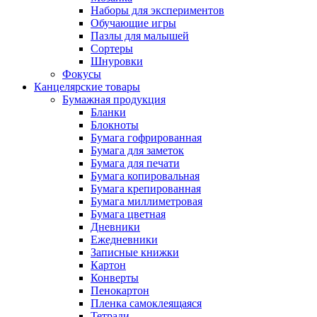
Наборы для экспериментов
Обучающие игры
Пазлы для малышей
Сортеры
Шнуровки
Фокусы
Канцелярские товары
Бумажная продукция
Бланки
Блокноты
Бумага гофрированная
Бумага для заметок
Бумага для печати
Бумага копировальная
Бумага крепированная
Бумага миллиметровая
Бумага цветная
Дневники
Ежедневники
Записные книжки
Картон
Конверты
Пенокартон
Пленка самоклеящаяся
Тетради