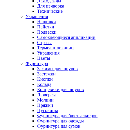
Для одежды
Для пэчворка
Технические
Украшения
Нашивки
Пайетки
Подвески
Самоклеющиеся аппликации
Стразы
Термоаппликации
Украшения
Цветы
Фурнитура
Зажимы для шнуров
Застежки
Кнопки
Кольца
Концевики для шнуров
Люверсы
Молнии
Пряжки
Пуговицы
Фурнитура для бюстгальтеров
Фурнитура для одежды
Фурнитура для сумок