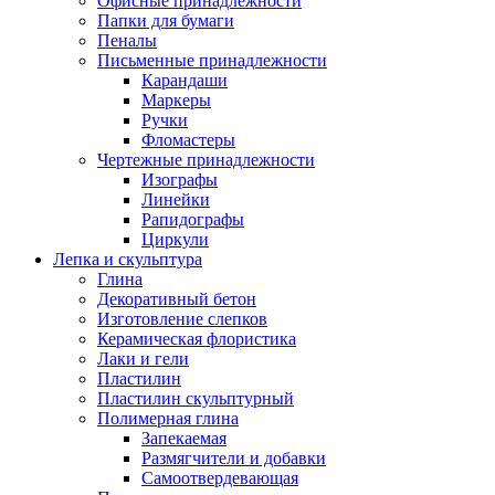
Офисные принадлежности
Папки для бумаги
Пеналы
Письменные принадлежности
Карандаши
Маркеры
Ручки
Фломастеры
Чертежные принадлежности
Изографы
Линейки
Рапидографы
Циркули
Лепка и скульптура
Глина
Декоративный бетон
Изготовление слепков
Керамическая флористика
Лаки и гели
Пластилин
Пластилин скульптурный
Полимерная глина
Запекаемая
Размягчители и добавки
Самоотвердевающая