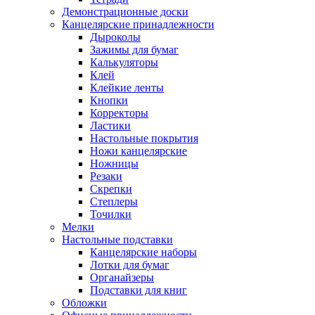
Демонстрационные доски
Канцелярские принадлежности
Дыроколы
Зажимы для бумаг
Калькуляторы
Клей
Клейкие ленты
Кнопки
Корректоры
Ластики
Настольные покрытия
Ножи канцелярские
Ножницы
Резаки
Скрепки
Степлеры
Точилки
Мелки
Настольные подставки
Канцелярские наборы
Лотки для бумаг
Органайзеры
Подставки для книг
Обложки