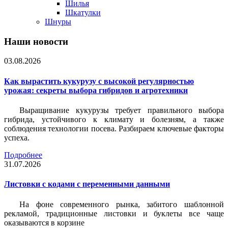
Шилья
Шкатулки
Шнуры
Наши новости
03.08.2026
Как вырастить кукурузу с высокой регулярностью
урожая: секреты выбора гибридов и агротехники
Выращивание кукурузы требует правильного выбора
гибрида, устойчивого к климату и болезням, а также
соблюдения технологии посева. Разбираем ключевые факторы
успеха.
Подробнее
31.07.2026
Листовки c кодами с переменными данными
На фоне современного рынка, забитого шаблонной
рекламой, традиционные листовки и буклеты все чаще
оказываются в корзине