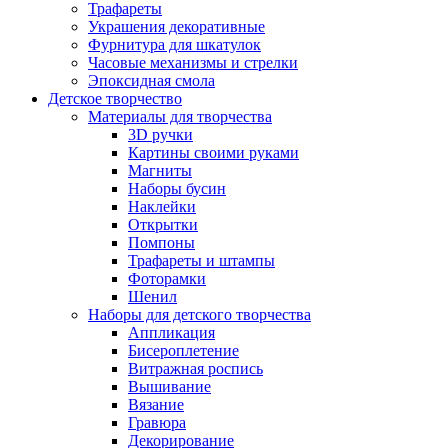
Трафареты
Украшения декоративные
Фурнитура для шкатулок
Часовые механизмы и стрелки
Эпоксидная смола
Детское творчество
Материалы для творчества
3D ручки
Картины своими руками
Магниты
Наборы бусин
Наклейки
Открытки
Помпоны
Трафареты и штампы
Фоторамки
Шенил
Наборы для детского творчества
Аппликация
Бисероплетение
Витражная роспись
Вышивание
Вязание
Гравюра
Декорирование