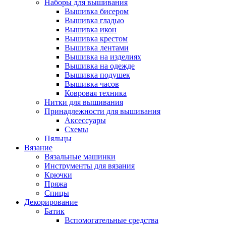
Наборы для вышивания
Вышивка бисером
Вышивка гладью
Вышивка икон
Вышивка крестом
Вышивка лентами
Вышивка на изделиях
Вышивка на одежде
Вышивка подушек
Вышивка часов
Ковровая техника
Нитки для вышивания
Принадлежности для вышивания
Аксессуары
Схемы
Пяльцы
Вязание
Вязальные машинки
Инструменты для вязания
Крючки
Пряжа
Спицы
Декорирование
Батик
Вспомогательные средства