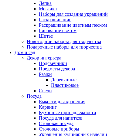
Лепка
Мозаика
Наборы для создания украшений
Раскрашивание
Раскрашивание цветным песком
Рисование светом
Шитье
Новогодние наборы для творчества
Подарочные наборы для творчества
Дом и сад
Декор интерьера
Подсвечники
Предметы декора
Рамки
Деревянные
Пластиковые
Свечи
Посуда
Емкости для хранения
Карвинг
Кухонные принадлежности
Посуда для напитков
Столовая посуда
Столовые приборы
Украшения кулинарных изделий