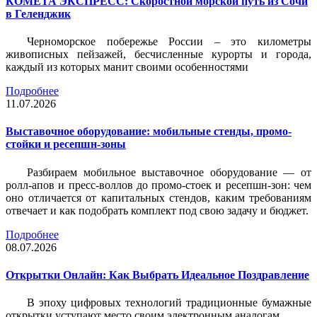
КОМЕТА ЭКСПРЕСС: Скоростной морской путь из Сочи
в Геленджик
Черноморское побережье России – это километры
живописных пейзажей, бесчисленные курорты и города,
каждый из которых манит своими особенностями
Подробнее
11.07.2026
Выставочное оборудование: мобильные стенды, промо-
стойки и ресепшн-зоны
Разбираем мобильное выставочное оборудование — от
ролл-апов и пресс-воллов до промо-стоек и ресепшн-зон: чем
оно отличается от капитальных стендов, каким требованиям
отвечает и как подобрать комплект под свою задачу и бюджет.
Подробнее
08.07.2026
Открытки Онлайн: Как Выбрать Идеальное Поздравление
В эпоху цифровых технологий традиционные бумажные
открытки уступают место своим электронным аналогам