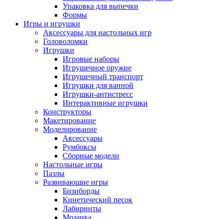
Упаковка для выпечки
Формы
Игры и игрушки
Аксессуары для настольных игр
Головоломки
Игрушки
Игровые наборы
Игрушечное оружие
Игрушечный транспорт
Игрушки для ванной
Игрушки-антистресс
Интерактивные игрушки
Конструкторы
Макетирование
Моделирование
Аксессуары
Румбоксы
Сборные модели
Настольные игры
Пазлы
Развивающие игры
Бизиборды
Кинетический песок
Лабиринты
Мозаика