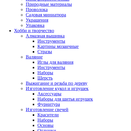
Природные материалы
Проволока
Садовая миниатюра
Украшения
Упаковка
Хобби и творчество
Алмазная вышивка
Инструменты
Картины мозаичные
Стразы
Валяние
Иглы для валяния
Инструменты
Наборы
Шерсть
Выжигание и резьба по дереву
Изготовление кукол и игрушек
Аксессуары
Наборы для шитья игрушек
Фурнитура
Изготовление свечей
Красители
Наборы
Основы
Отдушки