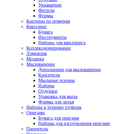
Украшения
Фитили
Формы
Картины по номерам
Квиллинг
Бумага
Инструменты
Наборы для квиллинга
Коллекционирование
Лэмпворк
Мозаика
Мыловарение
Дополнения для мыловарения
Красители
Мыльные основы
Наборы
Отдушки
Упаковка для мыла
Формы для литья
Наборы в технике пэчворк
Оригами
Бумага для оригами
Наборы для изготовления оригами
Папертоль