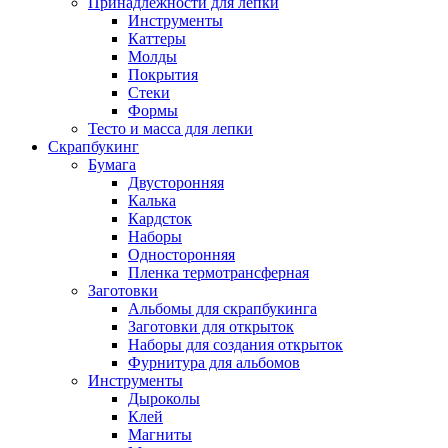
Принадлежности для лепки
Инструменты
Каттеры
Молды
Покрытия
Стеки
Формы
Тесто и масса для лепки
Скрапбукинг
Бумага
Двусторонняя
Калька
Кардсток
Наборы
Односторонняя
Пленка термотрансферная
Заготовки
Альбомы для скрапбукинга
Заготовки для открыток
Наборы для создания открыток
Фурнитура для альбомов
Инструменты
Дыроколы
Клей
Магниты