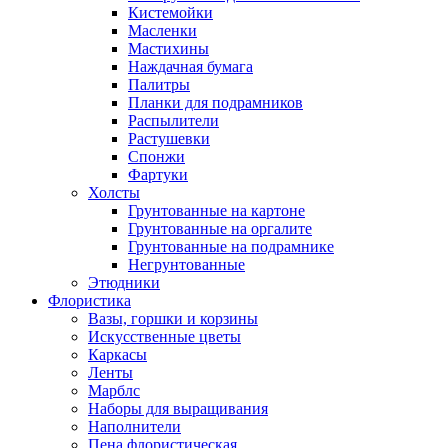
Кистемойки
Масленки
Мастихины
Наждачная бумага
Палитры
Планки для подрамников
Распылители
Растушевки
Спонжи
Фартуки
Холсты
Грунтованные на картоне
Грунтованные на оргалите
Грунтованные на подрамнике
Негрунтованные
Этюдники
Флористика
Вазы, горшки и корзины
Искусственные цветы
Каркасы
Ленты
Марблс
Наборы для выращивания
Наполнители
Пена флористическая