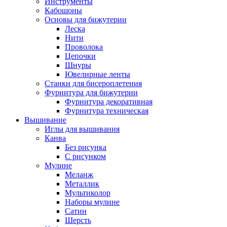
Инструменты
Кабошоны
Основы для бижутерии
Леска
Нити
Проволока
Цепочки
Шнуры
Ювелирные ленты
Станки для бисероплетения
Фурнитура для бижутерии
Фурнитура декоративная
Фурнитура техническая
Вышивание
Иглы для вышивания
Канва
Без рисунка
С рисунком
Мулине
Меланж
Металлик
Мультиколор
Наборы мулине
Сатин
Шерсть