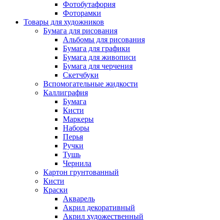
Фотобутафория
Фоторамки
Товары для художников
Бумага для рисования
Альбомы для рисования
Бумага для графики
Бумага для живописи
Бумага для черчения
Скетчбуки
Вспомогательные жидкости
Каллиграфия
Бумага
Кисти
Маркеры
Наборы
Перья
Ручки
Тушь
Чернила
Картон грунтованный
Кисти
Краски
Акварель
Акрил декоративный
Акрил художественный