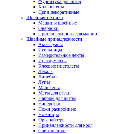
Фурнитура для штор
Хольнитены
Цепи декоративные
Швейная техника
Машины швейные
Оверлоки
Принадлежности для машин
Швейные принадлежности
Аксессуары
Игольницы
Измерительные ленты
Инструменты
Клеевые пистолеты
Лекала
Линейки
Лупы
Манекены
Маты для резки
Наборы для шитья
Наперстки
Ножи раскройные
Ножницы
Органайзеры
Принадлежности для кроя
Светильники