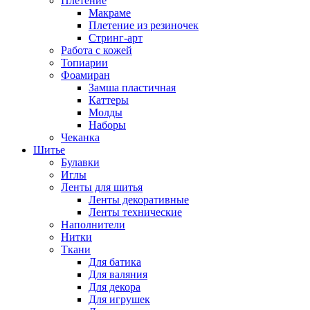
Плетение
Макраме
Плетение из резиночек
Стринг-арт
Работа с кожей
Топиарии
Фоамиран
Замша пластичная
Каттеры
Молды
Наборы
Чеканка
Шитье
Булавки
Иглы
Ленты для шитья
Ленты декоративные
Ленты технические
Наполнители
Нитки
Ткани
Для батика
Для валяния
Для декора
Для игрушек