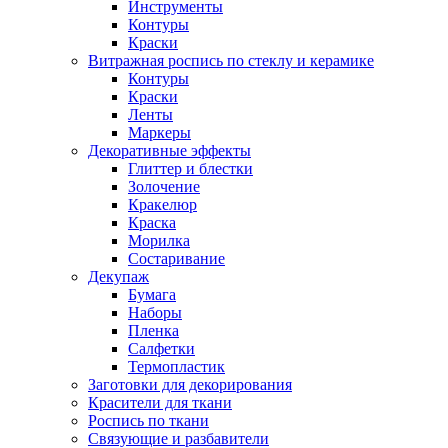
Инструменты
Контуры
Краски
Витражная роспись по стеклу и керамике
Контуры
Краски
Ленты
Маркеры
Декоративные эффекты
Глиттер и блестки
Золочение
Кракелюр
Краска
Морилка
Состаривание
Декупаж
Бумага
Наборы
Пленка
Салфетки
Термопластик
Заготовки для декорирования
Красители для ткани
Роспись по ткани
Связующие и разбавители