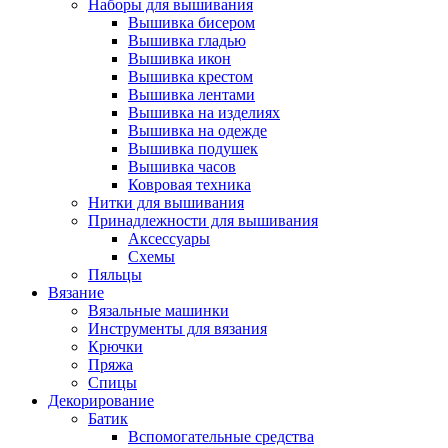
Наборы для вышивания
Вышивка бисером
Вышивка гладью
Вышивка икон
Вышивка крестом
Вышивка лентами
Вышивка на изделиях
Вышивка на одежде
Вышивка подушек
Вышивка часов
Ковровая техника
Нитки для вышивания
Принадлежности для вышивания
Аксессуары
Схемы
Пяльцы
Вязание
Вязальные машинки
Инструменты для вязания
Крючки
Пряжа
Спицы
Декорирование
Батик
Вспомогательные средства