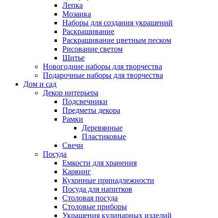
Лепка
Мозаика
Наборы для создания украшений
Раскрашивание
Раскрашивание цветным песком
Рисование светом
Шитье
Новогодние наборы для творчества
Подарочные наборы для творчества
Дом и сад
Декор интерьера
Подсвечники
Предметы декора
Рамки
Деревянные
Пластиковые
Свечи
Посуда
Емкости для хранения
Карвинг
Кухонные принадлежности
Посуда для напитков
Столовая посуда
Столовые приборы
Украшения кулинарных изделий