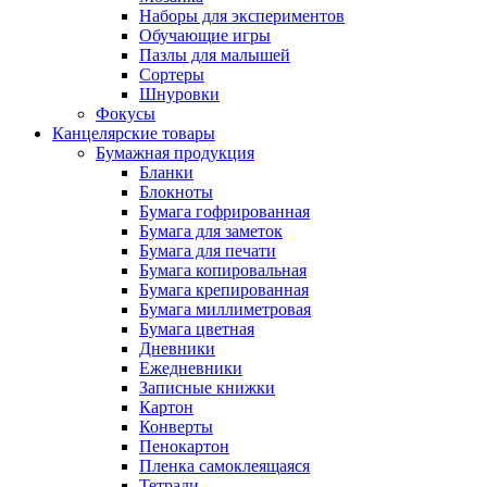
Наборы для экспериментов
Обучающие игры
Пазлы для малышей
Сортеры
Шнуровки
Фокусы
Канцелярские товары
Бумажная продукция
Бланки
Блокноты
Бумага гофрированная
Бумага для заметок
Бумага для печати
Бумага копировальная
Бумага крепированная
Бумага миллиметровая
Бумага цветная
Дневники
Ежедневники
Записные книжки
Картон
Конверты
Пенокартон
Пленка самоклеящаяся
Тетради