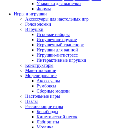
Упаковка для выпечки
Формы
Игры и игрушки
Аксессуары для настольных игр
Головоломки
Игрушки
Игровые наборы
Игрушечное оружие
Игрушечный транспорт
Игрушки для ванной
Игрушки-антистресс
Интерактивные игрушки
Конструкторы
Макетирование
Моделирование
Аксессуары
Румбоксы
Сборные модели
Настольные игры
Пазлы
Развивающие игры
Бизиборды
Кинетический песок
Лабиринты
Мозаика