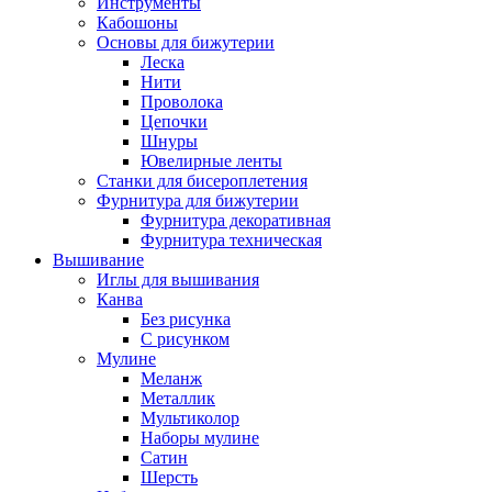
Инструменты
Кабошоны
Основы для бижутерии
Леска
Нити
Проволока
Цепочки
Шнуры
Ювелирные ленты
Станки для бисероплетения
Фурнитура для бижутерии
Фурнитура декоративная
Фурнитура техническая
Вышивание
Иглы для вышивания
Канва
Без рисунка
С рисунком
Мулине
Меланж
Металлик
Мультиколор
Наборы мулине
Сатин
Шерсть