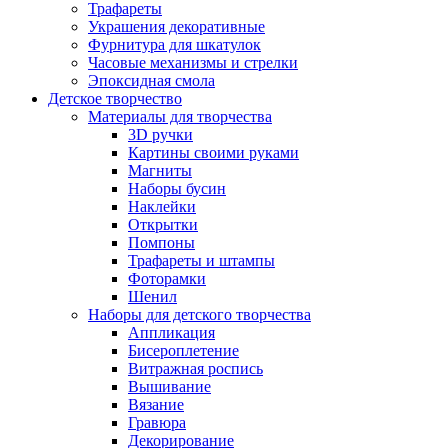
Трафареты
Украшения декоративные
Фурнитура для шкатулок
Часовые механизмы и стрелки
Эпоксидная смола
Детское творчество
Материалы для творчества
3D ручки
Картины своими руками
Магниты
Наборы бусин
Наклейки
Открытки
Помпоны
Трафареты и штампы
Фоторамки
Шенил
Наборы для детского творчества
Аппликация
Бисероплетение
Витражная роспись
Вышивание
Вязание
Гравюра
Декорирование