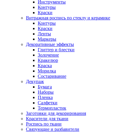
Инструменты
Контуры
Краски
Витражная роспись по стеклу и керамике
Контуры
Краски
Ленты
Маркеры
Декоративные эффекты
Глиттер и блестки
Золочение
Кракелюр
Краска
Морилка
Состаривание
Декупаж
Бумага
Наборы
Пленка
Салфетки
Термопластик
Заготовки для декорирования
Красители для ткани
Роспись по ткани
Связующие и разбавители