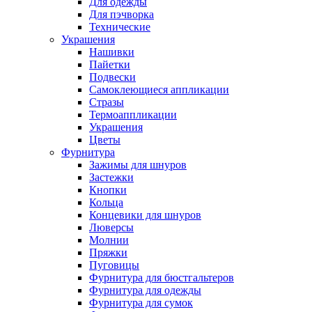
Для одежды
Для пэчворка
Технические
Украшения
Нашивки
Пайетки
Подвески
Самоклеющиеся аппликации
Стразы
Термоаппликации
Украшения
Цветы
Фурнитура
Зажимы для шнуров
Застежки
Кнопки
Кольца
Концевики для шнуров
Люверсы
Молнии
Пряжки
Пуговицы
Фурнитура для бюстгальтеров
Фурнитура для одежды
Фурнитура для сумок