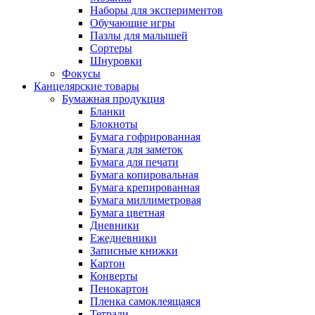
Наборы для экспериментов
Обучающие игры
Пазлы для малышей
Сортеры
Шнуровки
Фокусы
Канцелярские товары
Бумажная продукция
Бланки
Блокноты
Бумага гофрированная
Бумага для заметок
Бумага для печати
Бумага копировальная
Бумага крепированная
Бумага миллиметровая
Бумага цветная
Дневники
Ежедневники
Записные книжки
Картон
Конверты
Пенокартон
Пленка самоклеящаяся
Тетради