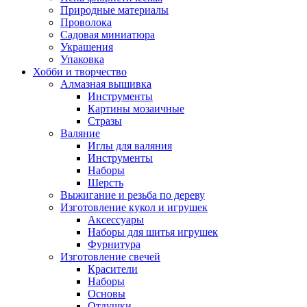
Природные материалы
Проволока
Садовая миниатюра
Украшения
Упаковка
Хобби и творчество
Алмазная вышивка
Инструменты
Картины мозаичные
Стразы
Валяние
Иглы для валяния
Инструменты
Наборы
Шерсть
Выжигание и резьба по дереву
Изготовление кукол и игрушек
Аксессуары
Наборы для шитья игрушек
Фурнитура
Изготовление свечей
Красители
Наборы
Основы
Отдушки