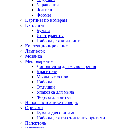
Украшения
Фитили
Формы
Картины по номерам
Квиллинг
Бумага
Инструменты
Наборы для квиллинга
Коллекционирование
Лэмпворк
Мозаика
Мыловарение
Дополнения для мыловарения
Красители
Мыльные основы
Наборы
Отдушки
Упаковка для мыла
Формы для литья
Наборы в технике пэчворк
Оригами
Бумага для оригами
Наборы для изготовления оригами
Папертоль