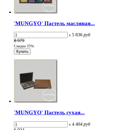
'MUNGYO' Пастель масляная...
5 836
руб
x
8 979
Скидка 35%
'MUNGYO' Пастель сухая...
4 404
руб
x
6 034