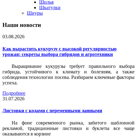
Шилья
Шкатулки
Шнуры
Наши новости
03.08.2026
Как вырастить кукурузу с высокой регулярностью
урожая: секреты выбора гибридов и агротехники
Выращивание кукурузы требует правильного выбора
гибрида, устойчивого к климату и болезням, а также
соблюдения технологии посева. Разбираем ключевые факторы
успеха.
Подробнее
31.07.2026
Листовки c кодами с переменными данными
На фоне современного рынка, забитого шаблонной
рекламой, традиционные листовки и буклеты все чаще
оказываются в корзине