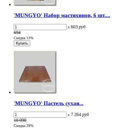
'MUNGYO' Набор мастихинов, 6 шт....
603
руб
x
694
Скидка 13%
'MUNGYO' Пастель сухая...
7 264
руб
x
10 090
Скидка 28%