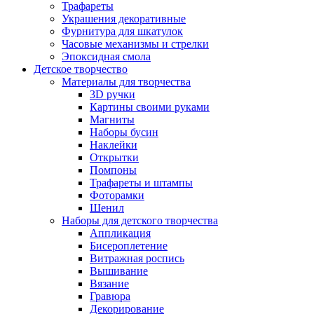
Трафареты
Украшения декоративные
Фурнитура для шкатулок
Часовые механизмы и стрелки
Эпоксидная смола
Детское творчество
Материалы для творчества
3D ручки
Картины своими руками
Магниты
Наборы бусин
Наклейки
Открытки
Помпоны
Трафареты и штампы
Фоторамки
Шенил
Наборы для детского творчества
Аппликация
Бисероплетение
Витражная роспись
Вышивание
Вязание
Гравюра
Декорирование