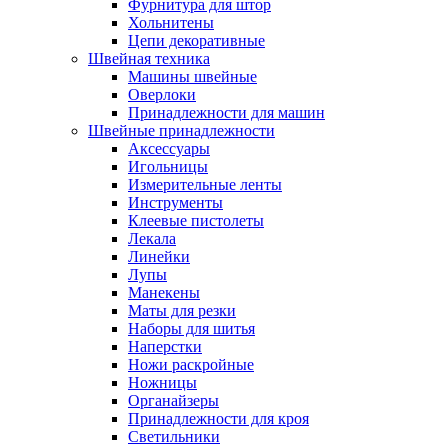
Фурнитура для штор
Хольнитены
Цепи декоративные
Швейная техника
Машины швейные
Оверлоки
Принадлежности для машин
Швейные принадлежности
Аксессуары
Игольницы
Измерительные ленты
Инструменты
Клеевые пистолеты
Лекала
Линейки
Лупы
Манекены
Маты для резки
Наборы для шитья
Наперстки
Ножи раскройные
Ножницы
Органайзеры
Принадлежности для кроя
Светильники