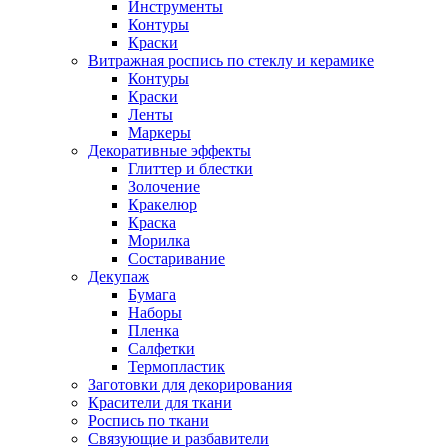
Инструменты
Контуры
Краски
Витражная роспись по стеклу и керамике
Контуры
Краски
Ленты
Маркеры
Декоративные эффекты
Глиттер и блестки
Золочение
Кракелюр
Краска
Морилка
Состаривание
Декупаж
Бумага
Наборы
Пленка
Салфетки
Термопластик
Заготовки для декорирования
Красители для ткани
Роспись по ткани
Связующие и разбавители