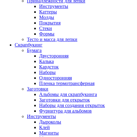
Принадлежности для лепки
Инструменты
Каттеры
Молды
Покрытия
Стеки
Формы
Тесто и масса для лепки
Скрапбукинг
Бумага
Двусторонняя
Калька
Кардсток
Наборы
Односторонняя
Пленка термотрансферная
Заготовки
Альбомы для скрапбукинга
Заготовки для открыток
Наборы для создания открыток
Фурнитура для альбомов
Инструменты
Дыроколы
Клей
Магниты