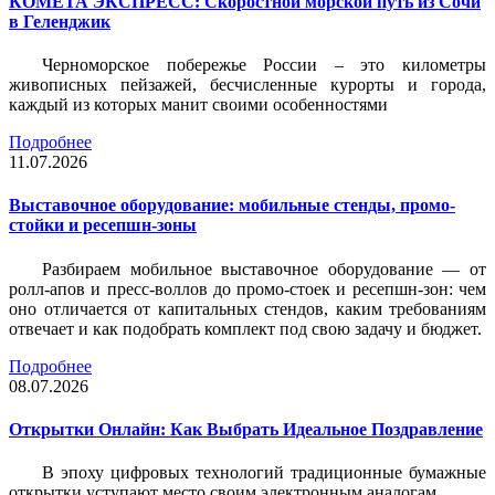
КОМЕТА ЭКСПРЕСС: Скоростной морской путь из Сочи
в Геленджик
Черноморское побережье России – это километры
живописных пейзажей, бесчисленные курорты и города,
каждый из которых манит своими особенностями
Подробнее
11.07.2026
Выставочное оборудование: мобильные стенды, промо-
стойки и ресепшн-зоны
Разбираем мобильное выставочное оборудование — от
ролл-апов и пресс-воллов до промо-стоек и ресепшн-зон: чем
оно отличается от капитальных стендов, каким требованиям
отвечает и как подобрать комплект под свою задачу и бюджет.
Подробнее
08.07.2026
Открытки Онлайн: Как Выбрать Идеальное Поздравление
В эпоху цифровых технологий традиционные бумажные
открытки уступают место своим электронным аналогам