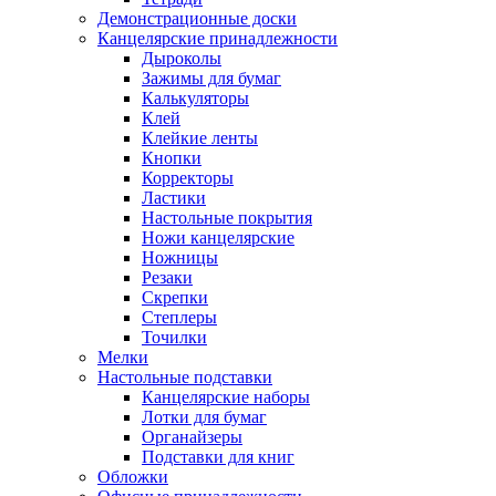
Демонстрационные доски
Канцелярские принадлежности
Дыроколы
Зажимы для бумаг
Калькуляторы
Клей
Клейкие ленты
Кнопки
Корректоры
Ластики
Настольные покрытия
Ножи канцелярские
Ножницы
Резаки
Скрепки
Степлеры
Точилки
Мелки
Настольные подставки
Канцелярские наборы
Лотки для бумаг
Органайзеры
Подставки для книг
Обложки