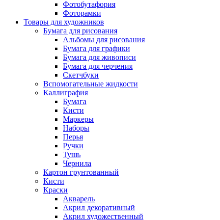
Фотобутафория
Фоторамки
Товары для художников
Бумага для рисования
Альбомы для рисования
Бумага для графики
Бумага для живописи
Бумага для черчения
Скетчбуки
Вспомогательные жидкости
Каллиграфия
Бумага
Кисти
Маркеры
Наборы
Перья
Ручки
Тушь
Чернила
Картон грунтованный
Кисти
Краски
Акварель
Акрил декоративный
Акрил художественный