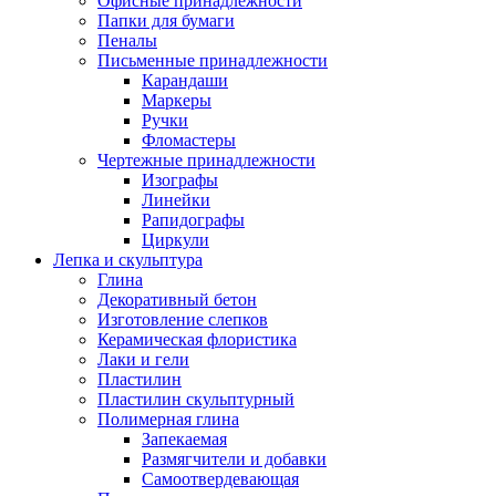
Офисные принадлежности
Папки для бумаги
Пеналы
Письменные принадлежности
Карандаши
Маркеры
Ручки
Фломастеры
Чертежные принадлежности
Изографы
Линейки
Рапидографы
Циркули
Лепка и скульптура
Глина
Декоративный бетон
Изготовление слепков
Керамическая флористика
Лаки и гели
Пластилин
Пластилин скульптурный
Полимерная глина
Запекаемая
Размягчители и добавки
Самоотвердевающая