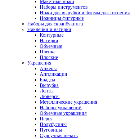
Макетные ножи
Наборы инструментов
Ножи для вырубки и формы для тиснения
Ножницы фигурные
Наборы для скрапбукинга
Наклейки и натирки
Контурные
Натирки
Объемные
Пленка
Плоские
Украшения
Анкеры
Аппликации
Брадсы
Вырубка
Ленты
Люверсы
Металлические украшения
Наборы украшений
Объемные украшения
Перья
Полубусины
Пуговицы
Сургучная печать