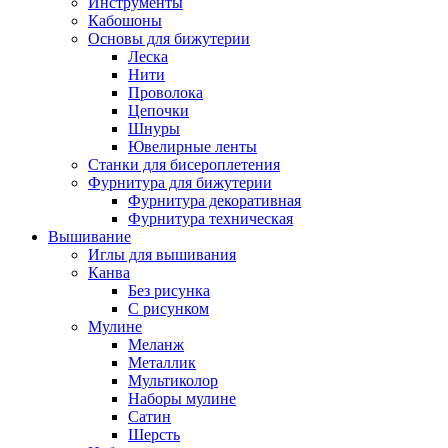
Инструменты
Кабошоны
Основы для бижутерии
Леска
Нити
Проволока
Цепочки
Шнуры
Ювелирные ленты
Станки для бисероплетения
Фурнитура для бижутерии
Фурнитура декоративная
Фурнитура техническая
Вышивание
Иглы для вышивания
Канва
Без рисунка
С рисунком
Мулине
Меланж
Металлик
Мультиколор
Наборы мулине
Сатин
Шерсть