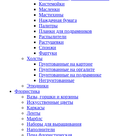
Кистемойки
Масленки
Мастихины
Наждачная бумага
Палитры
Планки для подрамников
Распылители
Растушевки
Спонжи
Фартуки
Холсты
Грунтованные на картоне
Грунтованные на оргалите
Грунтованные на подрамнике
Негрунтованные
Этюдники
Флористика
Вазы, горшки и корзины
Искусственные цветы
Каркасы
Ленты
Марблс
Наборы для выращивания
Наполнители
Пена флористическая