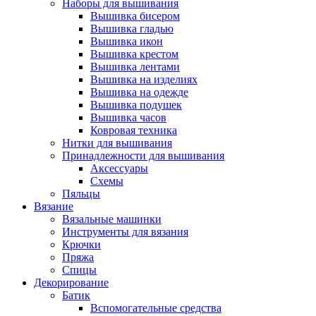
Наборы для вышивания
Вышивка бисером
Вышивка гладью
Вышивка икон
Вышивка крестом
Вышивка лентами
Вышивка на изделиях
Вышивка на одежде
Вышивка подушек
Вышивка часов
Ковровая техника
Нитки для вышивания
Принадлежности для вышивания
Аксессуары
Схемы
Пяльцы
Вязание
Вязальные машинки
Инструменты для вязания
Крючки
Пряжа
Спицы
Декорирование
Батик
Вспомогательные средства