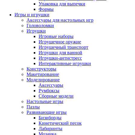
Упаковка для выпечки
Формы
Игры и игрушки
Аксессуары для настольных игр
Головоломки
Игрушки
Игровые наборы
Игрушечное оружие
Игрушечный транспорт
Игрушки для ванной
Игрушки-антистресс
Интерактивные игрушки
Конструкторы
Макетирование
Моделирование
Аксессуары
Румбоксы
Сборные модели
Настольные игры
Пазлы
Развивающие игры
Бизиборды
Кинетический песок
Лабиринты
Мозаика