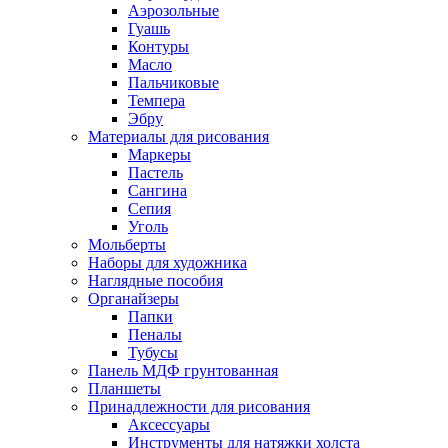
Аэрозольные
Гуашь
Контуры
Масло
Пальчиковые
Темпера
Эбру
Материалы для рисования
Маркеры
Пастель
Сангина
Сепия
Уголь
Мольберты
Наборы для художника
Наглядные пособия
Органайзеры
Папки
Пеналы
Тубусы
Панель МДФ грунтованная
Планшеты
Принадлежности для рисования
Аксессуары
Инструменты для натяжки холста