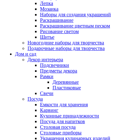
Лепка
Мозаика
Наборы для создания украшений
Раскрашивание
Раскрашивание цветным песком
Рисование светом
Шитье
Новогодние наборы для творчества
Подарочные наборы для творчества
Дом и сад
Декор интерьера
Подсвечники
Предметы декора
Рамки
Деревянные
Пластиковые
Свечи
Посуда
Емкости для хранения
Карвинг
Кухонные принадлежности
Посуда для напитков
Столовая посуда
Столовые приборы
Украшения кулинарных изделий