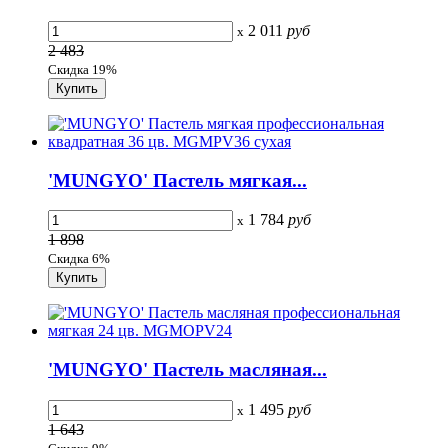
2 011
руб
x
2 483
Скидка 19%
'MUNGYO' Пастель мягкая...
1 784
руб
x
1 898
Скидка 6%
'MUNGYO' Пастель масляная...
1 495
руб
x
1 643