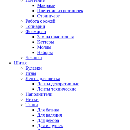
Плетение
Макраме
Плетение из резиночек
Стринг-арт
Работа с кожей
Топиарии
Фоамиран
Замша пластичная
Каттеры
Молды
Наборы
Чеканка
Шитье
Булавки
Иглы
Ленты для шитья
Ленты декоративные
Ленты технические
Наполнители
Нитки
Ткани
Для батика
Для валяния
Для декора
Для игрушек