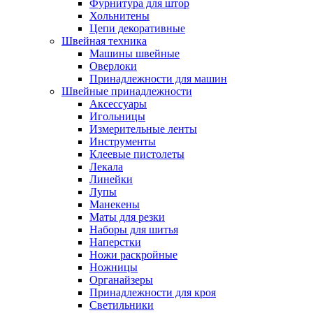
Фурнитура для штор
Хольнитены
Цепи декоративные
Швейная техника
Машины швейные
Оверлоки
Принадлежности для машин
Швейные принадлежности
Аксессуары
Игольницы
Измерительные ленты
Инструменты
Клеевые пистолеты
Лекала
Линейки
Лупы
Манекены
Маты для резки
Наборы для шитья
Наперстки
Ножи раскройные
Ножницы
Органайзеры
Принадлежности для кроя
Светильники