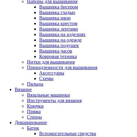
Наборы для вышивания
Вышивка бисером
Вышивка гладью
Вышивка икон
Вышивка крестом
Вышивка лентами
Вышивка на изделиях
Вышивка на одежде
Вышивка подушек
Вышивка часов
Ковровая техника
Нитки для вышивания
Принадлежности для вышивания
Аксессуары
Схемы
Пяльцы
Вязание
Вязальные машинки
Инструменты для вязания
Крючки
Пряжа
Спицы
Декорирование
Батик
Вспомогательные средства