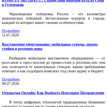
КОМЕТА ЭКСПРЕСС: Скоростной морской путь из Сочи
в Геленджик
Черноморское побережье России – это километры
живописных пейзажей, бесчисленные курорты и города,
каждый из которых манит своими особенностями
Подробнее
11.07.2026
Выставочное оборудование: мобильные стенды, промо-
стойки и ресепшн-зоны
Разбираем мобильное выставочное оборудование — от
ролл-апов и пресс-воллов до промо-стоек и ресепшн-зон: чем
оно отличается от капитальных стендов, каким требованиям
отвечает и как подобрать комплект под свою задачу и бюджет.
Подробнее
08.07.2026
Открытки Онлайн: Как Выбрать Идеальное Поздравление
В эпоху цифровых технологий традиционные бумажные
открытки уступают место своим электронным аналогам