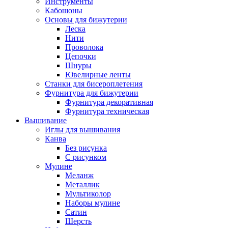
Инструменты
Кабошоны
Основы для бижутерии
Леска
Нити
Проволока
Цепочки
Шнуры
Ювелирные ленты
Станки для бисероплетения
Фурнитура для бижутерии
Фурнитура декоративная
Фурнитура техническая
Вышивание
Иглы для вышивания
Канва
Без рисунка
С рисунком
Мулине
Меланж
Металлик
Мультиколор
Наборы мулине
Сатин
Шерсть