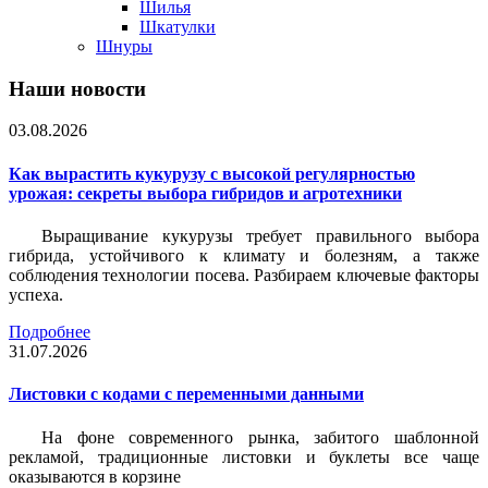
Шилья
Шкатулки
Шнуры
Наши новости
03.08.2026
Как вырастить кукурузу с высокой регулярностью
урожая: секреты выбора гибридов и агротехники
Выращивание кукурузы требует правильного выбора
гибрида, устойчивого к климату и болезням, а также
соблюдения технологии посева. Разбираем ключевые факторы
успеха.
Подробнее
31.07.2026
Листовки c кодами с переменными данными
На фоне современного рынка, забитого шаблонной
рекламой, традиционные листовки и буклеты все чаще
оказываются в корзине