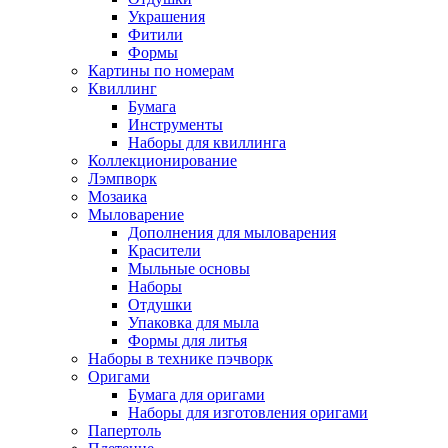
Украшения
Фитили
Формы
Картины по номерам
Квиллинг
Бумага
Инструменты
Наборы для квиллинга
Коллекционирование
Лэмпворк
Мозаика
Мыловарение
Дополнения для мыловарения
Красители
Мыльные основы
Наборы
Отдушки
Упаковка для мыла
Формы для литья
Наборы в технике пэчворк
Оригами
Бумага для оригами
Наборы для изготовления оригами
Папертоль