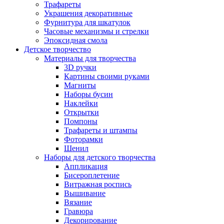
Трафареты
Украшения декоративные
Фурнитура для шкатулок
Часовые механизмы и стрелки
Эпоксидная смола
Детское творчество
Материалы для творчества
3D ручки
Картины своими руками
Магниты
Наборы бусин
Наклейки
Открытки
Помпоны
Трафареты и штампы
Фоторамки
Шенил
Наборы для детского творчества
Аппликация
Бисероплетение
Витражная роспись
Вышивание
Вязание
Гравюра
Декорирование