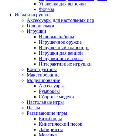
Упаковка для выпечки
Формы
Игры и игрушки
Аксессуары для настольных игр
Головоломки
Игрушки
Игровые наборы
Игрушечное оружие
Игрушечный транспорт
Игрушки для ванной
Игрушки-антистресс
Интерактивные игрушки
Конструкторы
Макетирование
Моделирование
Аксессуары
Румбоксы
Сборные модели
Настольные игры
Пазлы
Развивающие игры
Бизиборды
Кинетический песок
Лабиринты
Мозаика