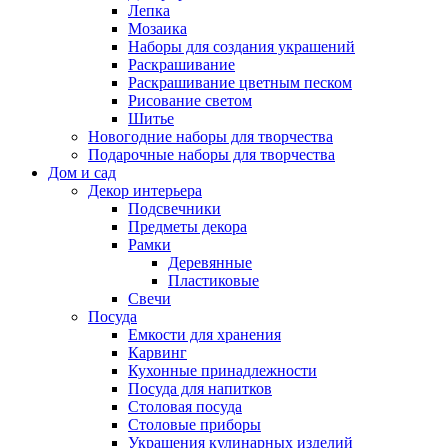
Лепка
Мозаика
Наборы для создания украшений
Раскрашивание
Раскрашивание цветным песком
Рисование светом
Шитье
Новогодние наборы для творчества
Подарочные наборы для творчества
Дом и сад
Декор интерьера
Подсвечники
Предметы декора
Рамки
Деревянные
Пластиковые
Свечи
Посуда
Емкости для хранения
Карвинг
Кухонные принадлежности
Посуда для напитков
Столовая посуда
Столовые приборы
Украшения кулинарных изделий