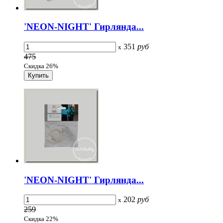
'NEON-NIGHT' Гирлянда...
351
руб
x
475
Скидка 26%
'NEON-NIGHT' Гирлянда...
202
руб
x
259
Скидка 22%