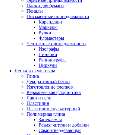
Офисные принадлежности
Папки для бумаги
Пеналы
Письменные принадлежности
Карандаши
Маркеры
Ручки
Фломастеры
Чертежные принадлежности
Изографы
Линейки
Рапидографы
Циркули
Лепка и скульптура
Глина
Декоративный бетон
Изготовление слепков
Керамическая флористика
Лаки и гели
Пластилин
Пластилин скульптурный
Полимерная глина
Запекаемая
Размягчители и добавки
Самоотвердевающая