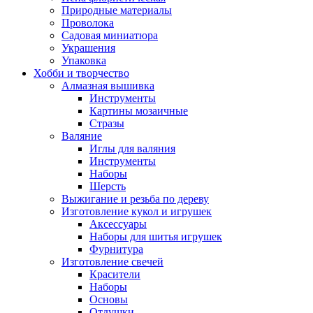
Природные материалы
Проволока
Садовая миниатюра
Украшения
Упаковка
Хобби и творчество
Алмазная вышивка
Инструменты
Картины мозаичные
Стразы
Валяние
Иглы для валяния
Инструменты
Наборы
Шерсть
Выжигание и резьба по дереву
Изготовление кукол и игрушек
Аксессуары
Наборы для шитья игрушек
Фурнитура
Изготовление свечей
Красители
Наборы
Основы
Отдушки