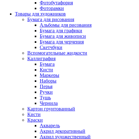
Фотобутафория
Фоторамки
Товары для художников
Бумага для рисования
Альбомы для рисования
Бумага для графики
Бумага для живописи
Бумага для черчения
Скетчбуки
Вспомогательные жидкости
Каллиграфия
Бумага
Кисти
Маркеры
Наборы
Перья
Ручки
Тушь
Чернила
Картон грунтованный
Кисти
Краски
Акварель
Акрил декоративный
Акрил художественный