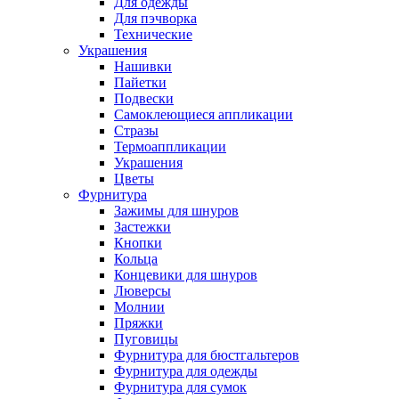
Для одежды
Для пэчворка
Технические
Украшения
Нашивки
Пайетки
Подвески
Самоклеющиеся аппликации
Стразы
Термоаппликации
Украшения
Цветы
Фурнитура
Зажимы для шнуров
Застежки
Кнопки
Кольца
Концевики для шнуров
Люверсы
Молнии
Пряжки
Пуговицы
Фурнитура для бюстгальтеров
Фурнитура для одежды
Фурнитура для сумок