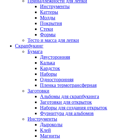
Принадлежности для лепки
Инструменты
Каттеры
Молды
Покрытия
Стеки
Формы
Тесто и масса для лепки
Скрапбукинг
Бумага
Двусторонняя
Калька
Кардсток
Наборы
Односторонняя
Пленка термотрансферная
Заготовки
Альбомы для скрапбукинга
Заготовки для открыток
Наборы для создания открыток
Фурнитура для альбомов
Инструменты
Дыроколы
Клей
Магниты