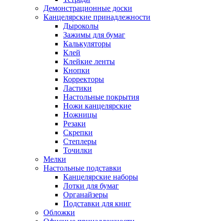
Демонстрационные доски
Канцелярские принадлежности
Дыроколы
Зажимы для бумаг
Калькуляторы
Клей
Клейкие ленты
Кнопки
Корректоры
Ластики
Настольные покрытия
Ножи канцелярские
Ножницы
Резаки
Скрепки
Степлеры
Точилки
Мелки
Настольные подставки
Канцелярские наборы
Лотки для бумаг
Органайзеры
Подставки для книг
Обложки