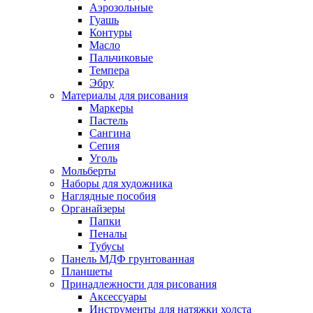
Аэрозольные
Гуашь
Контуры
Масло
Пальчиковые
Темпера
Эбру
Материалы для рисования
Маркеры
Пастель
Сангина
Сепия
Уголь
Мольберты
Наборы для художника
Наглядные пособия
Органайзеры
Папки
Пеналы
Тубусы
Панель МДФ грунтованная
Планшеты
Принадлежности для рисования
Аксессуары
Инструменты для натяжки холста