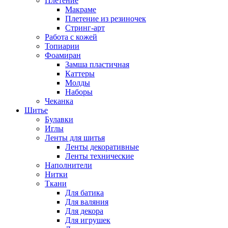
Плетение
Макраме
Плетение из резиночек
Стринг-арт
Работа с кожей
Топиарии
Фоамиран
Замша пластичная
Каттеры
Молды
Наборы
Чеканка
Шитье
Булавки
Иглы
Ленты для шитья
Ленты декоративные
Ленты технические
Наполнители
Нитки
Ткани
Для батика
Для валяния
Для декора
Для игрушек