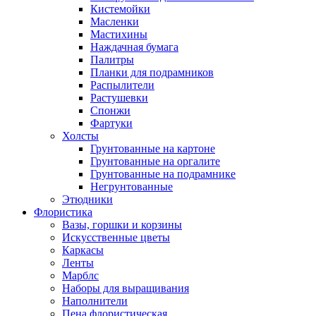
Кистемойки
Масленки
Мастихины
Наждачная бумага
Палитры
Планки для подрамников
Распылители
Растушевки
Спонжи
Фартуки
Холсты
Грунтованные на картоне
Грунтованные на оргалите
Грунтованные на подрамнике
Негрунтованные
Этюдники
Флористика
Вазы, горшки и корзины
Искусственные цветы
Каркасы
Ленты
Марблс
Наборы для выращивания
Наполнители
Пена флористическая