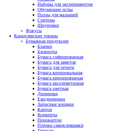
Наборы для экспериментов
Обучающие игры
Пазлы для малышей
Сортеры
Шнуровки
Фокусы
Канцелярские товары
Бумажная продукция
Бланки
Блокноты
Бумага гофрированная
Бумага для заметок
Бумага для печати
Бумага копировальная
Бумага крепированная
Бумага миллиметровая
Бумага цветная
Дневники
Ежедневники
Записные книжки
Картон
Конверты
Пенокартон
Пленка самоклеящаяся
Тетради