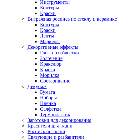
Инструменты
Контуры
Краски
Витражная роспись по стеклу и керамике
Контуры
Краски
Ленты
Маркеры
Декоративные эффекты
Глиттер и блестки
Золочение
Кракелюр
Краска
Морилка
Состаривание
Декупаж
Бумага
Наборы
Пленка
Салфетки
Термопластик
Заготовки для декорирования
Красители для ткани
Роспись по ткани
Связующие и разбавители