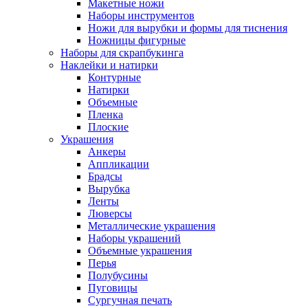
Макетные ножи
Наборы инструментов
Ножи для вырубки и формы для тиснения
Ножницы фигурные
Наборы для скрапбукинга
Наклейки и натирки
Контурные
Натирки
Объемные
Пленка
Плоские
Украшения
Анкеры
Аппликации
Брадсы
Вырубка
Ленты
Люверсы
Металлические украшения
Наборы украшений
Объемные украшения
Перья
Полубусины
Пуговицы
Сургучная печать