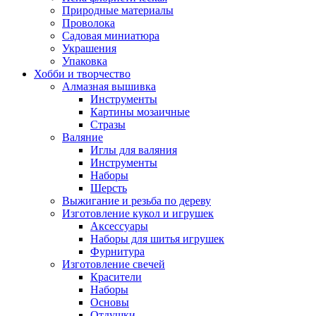
Природные материалы
Проволока
Садовая миниатюра
Украшения
Упаковка
Хобби и творчество
Алмазная вышивка
Инструменты
Картины мозаичные
Стразы
Валяние
Иглы для валяния
Инструменты
Наборы
Шерсть
Выжигание и резьба по дереву
Изготовление кукол и игрушек
Аксессуары
Наборы для шитья игрушек
Фурнитура
Изготовление свечей
Красители
Наборы
Основы
Отдушки