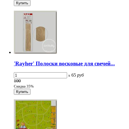
'Rayher' Полоски восковые для свечей...
65
руб
x
100
Скидка 35%