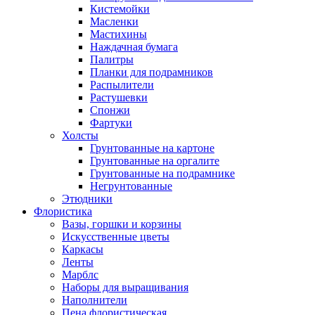
Кистемойки
Масленки
Мастихины
Наждачная бумага
Палитры
Планки для подрамников
Распылители
Растушевки
Спонжи
Фартуки
Холсты
Грунтованные на картоне
Грунтованные на оргалите
Грунтованные на подрамнике
Негрунтованные
Этюдники
Флористика
Вазы, горшки и корзины
Искусственные цветы
Каркасы
Ленты
Марблс
Наборы для выращивания
Наполнители
Пена флористическая