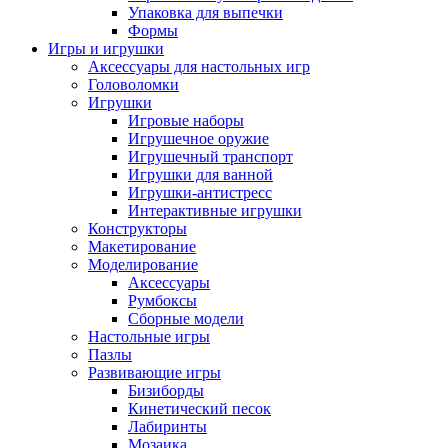
Упаковка для выпечки
Формы
Игры и игрушки
Аксессуары для настольных игр
Головоломки
Игрушки
Игровые наборы
Игрушечное оружие
Игрушечный транспорт
Игрушки для ванной
Игрушки-антистресс
Интерактивные игрушки
Конструкторы
Макетирование
Моделирование
Аксессуары
Румбоксы
Сборные модели
Настольные игры
Пазлы
Развивающие игры
Бизиборды
Кинетический песок
Лабиринты
Мозаика