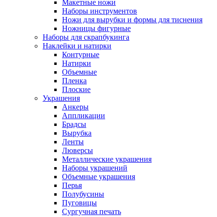
Макетные ножи
Наборы инструментов
Ножи для вырубки и формы для тиснения
Ножницы фигурные
Наборы для скрапбукинга
Наклейки и натирки
Контурные
Натирки
Объемные
Пленка
Плоские
Украшения
Анкеры
Аппликации
Брадсы
Вырубка
Ленты
Люверсы
Металлические украшения
Наборы украшений
Объемные украшения
Перья
Полубусины
Пуговицы
Сургучная печать