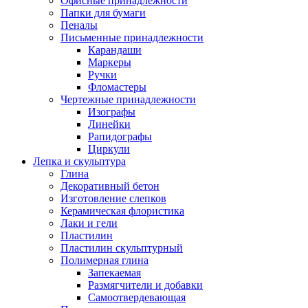
Офисные принадлежности
Папки для бумаги
Пеналы
Письменные принадлежности
Карандаши
Маркеры
Ручки
Фломастеры
Чертежные принадлежности
Изографы
Линейки
Рапидографы
Циркули
Лепка и скульптура
Глина
Декоративный бетон
Изготовление слепков
Керамическая флористика
Лаки и гели
Пластилин
Пластилин скульптурный
Полимерная глина
Запекаемая
Размягчители и добавки
Самоотвердевающая