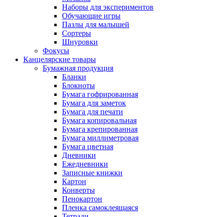
Наборы для экспериментов
Обучающие игры
Пазлы для малышей
Сортеры
Шнуровки
Фокусы
Канцелярские товары
Бумажная продукция
Бланки
Блокноты
Бумага гофрированная
Бумага для заметок
Бумага для печати
Бумага копировальная
Бумага крепированная
Бумага миллиметровая
Бумага цветная
Дневники
Ежедневники
Записные книжки
Картон
Конверты
Пенокартон
Пленка самоклеящаяся
Тетради