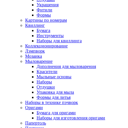
Украшения
Фитили
Формы
Картины по номерам
Квиллинг
Бумага
Инструменты
Наборы для квиллинга
Коллекционирование
Лэмпворк
Мозаика
Мыловарение
Дополнения для мыловарения
Красители
Мыльные основы
Наборы
Отдушки
Упаковка для мыла
Формы для литья
Наборы в технике пэчворк
Оригами
Бумага для оригами
Наборы для изготовления оригами
Папертоль