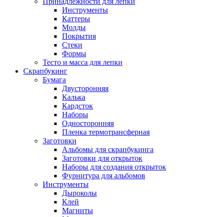
Принадлежности для лепки
Инструменты
Каттеры
Молды
Покрытия
Стеки
Формы
Тесто и масса для лепки
Скрапбукинг
Бумага
Двусторонняя
Калька
Кардсток
Наборы
Односторонняя
Пленка термотрансферная
Заготовки
Альбомы для скрапбукинга
Заготовки для открыток
Наборы для создания открыток
Фурнитура для альбомов
Инструменты
Дыроколы
Клей
Магниты