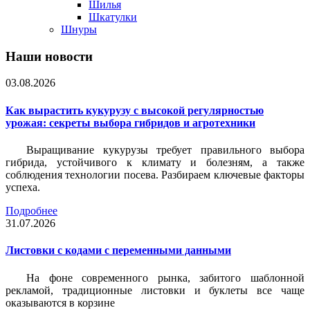
Шилья
Шкатулки
Шнуры
Наши новости
03.08.2026
Как вырастить кукурузу с высокой регулярностью
урожая: секреты выбора гибридов и агротехники
Выращивание кукурузы требует правильного выбора
гибрида, устойчивого к климату и болезням, а также
соблюдения технологии посева. Разбираем ключевые факторы
успеха.
Подробнее
31.07.2026
Листовки c кодами с переменными данными
На фоне современного рынка, забитого шаблонной
рекламой, традиционные листовки и буклеты все чаще
оказываются в корзине