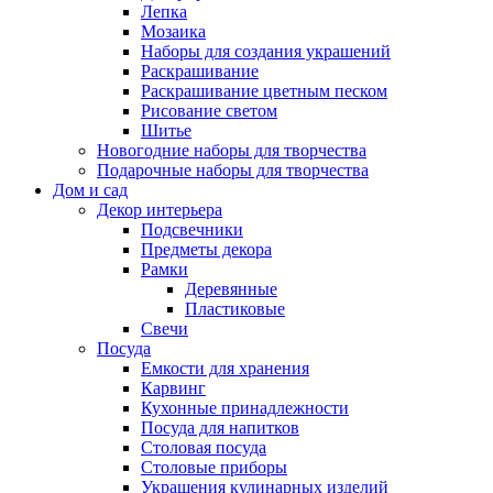
Лепка
Мозаика
Наборы для создания украшений
Раскрашивание
Раскрашивание цветным песком
Рисование светом
Шитье
Новогодние наборы для творчества
Подарочные наборы для творчества
Дом и сад
Декор интерьера
Подсвечники
Предметы декора
Рамки
Деревянные
Пластиковые
Свечи
Посуда
Емкости для хранения
Карвинг
Кухонные принадлежности
Посуда для напитков
Столовая посуда
Столовые приборы
Украшения кулинарных изделий