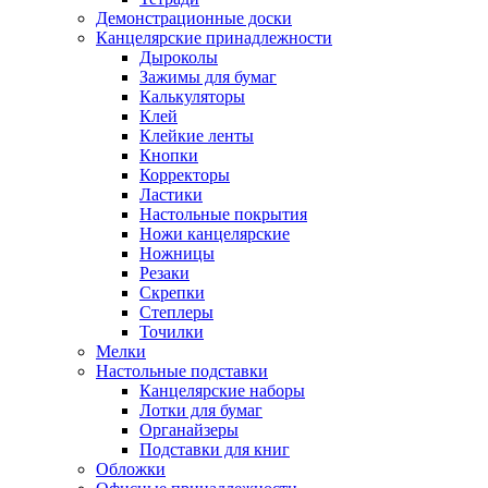
Демонстрационные доски
Канцелярские принадлежности
Дыроколы
Зажимы для бумаг
Калькуляторы
Клей
Клейкие ленты
Кнопки
Корректоры
Ластики
Настольные покрытия
Ножи канцелярские
Ножницы
Резаки
Скрепки
Степлеры
Точилки
Мелки
Настольные подставки
Канцелярские наборы
Лотки для бумаг
Органайзеры
Подставки для книг
Обложки