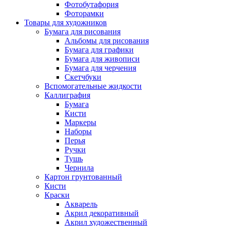
Фотобутафория
Фоторамки
Товары для художников
Бумага для рисования
Альбомы для рисования
Бумага для графики
Бумага для живописи
Бумага для черчения
Скетчбуки
Вспомогательные жидкости
Каллиграфия
Бумага
Кисти
Маркеры
Наборы
Перья
Ручки
Тушь
Чернила
Картон грунтованный
Кисти
Краски
Акварель
Акрил декоративный
Акрил художественный