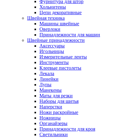
Фурнитура для штор
Хольнитены
Цепи декоративные
Швейная техника
Машины швейные
Оверлоки
Принадлежности для машин
Швейные принадлежности
Аксессуары
Игольницы
Измерительные ленты
Инструменты
Клеевые пистолеты
Лекала
Линейки
Лупы
Манекены
Маты для резки
Наборы для шитья
Наперстки
Ножи раскройные
Ножницы
Органайзеры
Принадлежности для кроя
Светильники