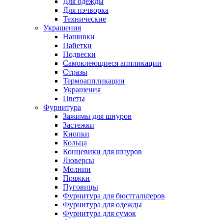
Для одежды
Для пэчворка
Технические
Украшения
Нашивки
Пайетки
Подвески
Самоклеющиеся аппликации
Стразы
Термоаппликации
Украшения
Цветы
Фурнитура
Зажимы для шнуров
Застежки
Кнопки
Кольца
Концевики для шнуров
Люверсы
Молнии
Пряжки
Пуговицы
Фурнитура для бюстгальтеров
Фурнитура для одежды
Фурнитура для сумок