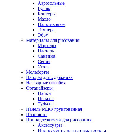
Аэрозольные
Гуашь
Контуры
Масло
Пальчиковые
Темпера
Эбру
Материалы для рисования
Маркеры
Пастель
Сангина
Сепия
Уголь
Мольберты
Наборы для художника
Наглядные пособия
Органайзеры
Папки
Пеналы
Тубусы
Панель МДФ грунтованная
Планшеты
Принадлежности для рисования
Аксессуары
Инструменты для натяжки холста