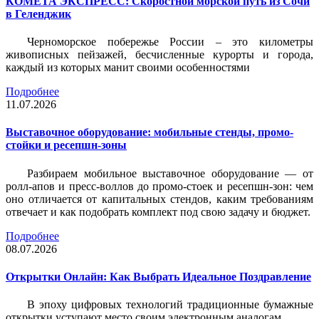
КОМЕТА ЭКСПРЕСС: Скоростной морской путь из Сочи
в Геленджик
Черноморское побережье России – это километры
живописных пейзажей, бесчисленные курорты и города,
каждый из которых манит своими особенностями
Подробнее
11.07.2026
Выставочное оборудование: мобильные стенды, промо-
стойки и ресепшн-зоны
Разбираем мобильное выставочное оборудование — от
ролл-апов и пресс-воллов до промо-стоек и ресепшн-зон: чем
оно отличается от капитальных стендов, каким требованиям
отвечает и как подобрать комплект под свою задачу и бюджет.
Подробнее
08.07.2026
Открытки Онлайн: Как Выбрать Идеальное Поздравление
В эпоху цифровых технологий традиционные бумажные
открытки уступают место своим электронным аналогам