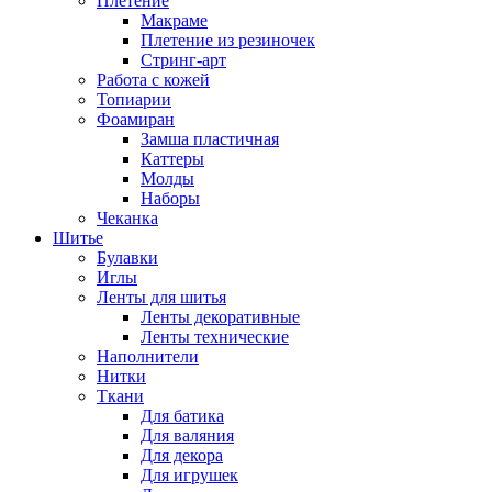
Плетение
Макраме
Плетение из резиночек
Стринг-арт
Работа с кожей
Топиарии
Фоамиран
Замша пластичная
Каттеры
Молды
Наборы
Чеканка
Шитье
Булавки
Иглы
Ленты для шитья
Ленты декоративные
Ленты технические
Наполнители
Нитки
Ткани
Для батика
Для валяния
Для декора
Для игрушек