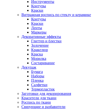
Инструменты
Контуры
Краски
Витражная роспись по стеклу и керамике
Контуры
Краски
Ленты
Маркеры
Декоративные эффекты
Глиттер и блестки
Золочение
Кракелюр
Краска
Морилка
Состаривание
Декупаж
Бумага
Наборы
Пленка
Салфетки
Термопластик
Заготовки для декорирования
Красители для ткани
Роспись по ткани
Связующие и разбавители