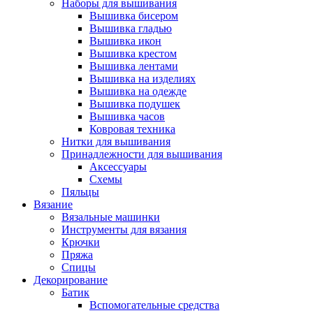
Наборы для вышивания
Вышивка бисером
Вышивка гладью
Вышивка икон
Вышивка крестом
Вышивка лентами
Вышивка на изделиях
Вышивка на одежде
Вышивка подушек
Вышивка часов
Ковровая техника
Нитки для вышивания
Принадлежности для вышивания
Аксессуары
Схемы
Пяльцы
Вязание
Вязальные машинки
Инструменты для вязания
Крючки
Пряжа
Спицы
Декорирование
Батик
Вспомогательные средства