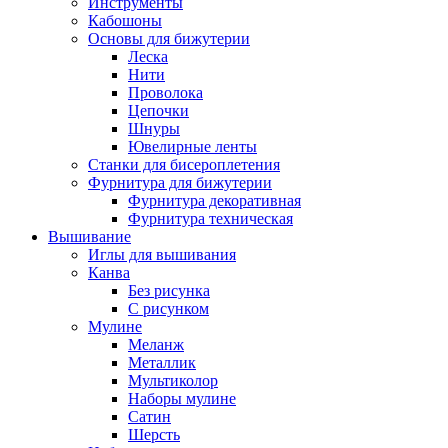
Инструменты
Кабошоны
Основы для бижутерии
Леска
Нити
Проволока
Цепочки
Шнуры
Ювелирные ленты
Станки для бисероплетения
Фурнитура для бижутерии
Фурнитура декоративная
Фурнитура техническая
Вышивание
Иглы для вышивания
Канва
Без рисунка
С рисунком
Мулине
Меланж
Металлик
Мультиколор
Наборы мулине
Сатин
Шерсть