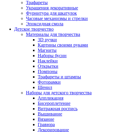
Трафареты
Украшения декоративные
Фурнитура для шкатулок
Часовые механизмы и стрелки
Эпоксидная смола
Детское творчество
Материалы для творчества
3D ручки
Картины своими руками
Магниты
Наборы бусин
Наклейки
Открытки
Помпоны
Трафареты и штампы
Фоторамки
Шенил
Наборы для детского творчества
Аппликация
Бисероплетение
Витражная роспись
Вышивание
Вязание
Гравюра
Декорирование