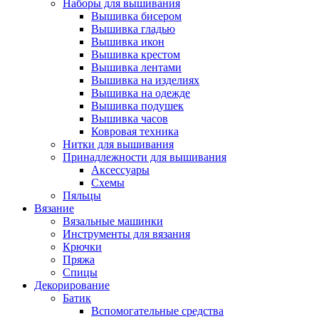
Наборы для вышивания
Вышивка бисером
Вышивка гладью
Вышивка икон
Вышивка крестом
Вышивка лентами
Вышивка на изделиях
Вышивка на одежде
Вышивка подушек
Вышивка часов
Ковровая техника
Нитки для вышивания
Принадлежности для вышивания
Аксессуары
Схемы
Пяльцы
Вязание
Вязальные машинки
Инструменты для вязания
Крючки
Пряжа
Спицы
Декорирование
Батик
Вспомогательные средства