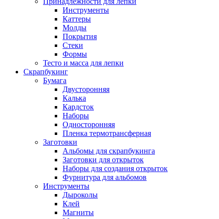
Принадлежности для лепки
Инструменты
Каттеры
Молды
Покрытия
Стеки
Формы
Тесто и масса для лепки
Скрапбукинг
Бумага
Двусторонняя
Калька
Кардсток
Наборы
Односторонняя
Пленка термотрансферная
Заготовки
Альбомы для скрапбукинга
Заготовки для открыток
Наборы для создания открыток
Фурнитура для альбомов
Инструменты
Дыроколы
Клей
Магниты