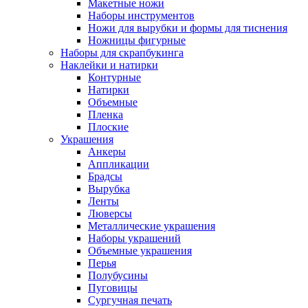
Макетные ножи
Наборы инструментов
Ножи для вырубки и формы для тиснения
Ножницы фигурные
Наборы для скрапбукинга
Наклейки и натирки
Контурные
Натирки
Объемные
Пленка
Плоские
Украшения
Анкеры
Аппликации
Брадсы
Вырубка
Ленты
Люверсы
Металлические украшения
Наборы украшений
Объемные украшения
Перья
Полубусины
Пуговицы
Сургучная печать