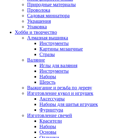
Природные материалы
Проволока
Садовая миниатюра
Украшения
Упаковка
Хобби и творчество
Алмазная вышивка
Инструменты
Картины мозаичные
Стразы
Валяние
Иглы для валяния
Инструменты
Наборы
Шерсть
Выжигание и резьба по дереву
Изготовление кукол и игрушек
Аксессуары
Наборы для шитья игрушек
Фурнитура
Изготовление свечей
Красители
Наборы
Основы
Отдушки