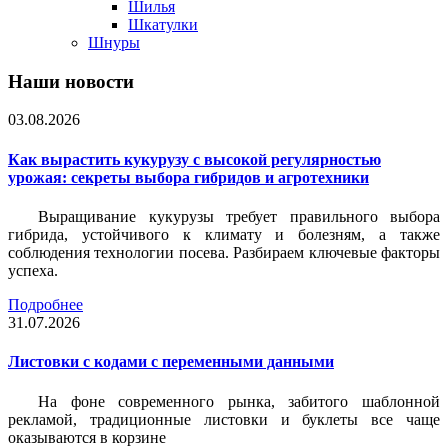
Шилья
Шкатулки
Шнуры
Наши новости
03.08.2026
Как вырастить кукурузу с высокой регулярностью
урожая: секреты выбора гибридов и агротехники
Выращивание кукурузы требует правильного выбора
гибрида, устойчивого к климату и болезням, а также
соблюдения технологии посева. Разбираем ключевые факторы
успеха.
Подробнее
31.07.2026
Листовки c кодами с переменными данными
На фоне современного рынка, забитого шаблонной
рекламой, традиционные листовки и буклеты все чаще
оказываются в корзине