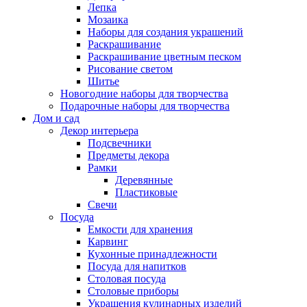
Лепка
Мозаика
Наборы для создания украшений
Раскрашивание
Раскрашивание цветным песком
Рисование светом
Шитье
Новогодние наборы для творчества
Подарочные наборы для творчества
Дом и сад
Декор интерьера
Подсвечники
Предметы декора
Рамки
Деревянные
Пластиковые
Свечи
Посуда
Емкости для хранения
Карвинг
Кухонные принадлежности
Посуда для напитков
Столовая посуда
Столовые приборы
Украшения кулинарных изделий