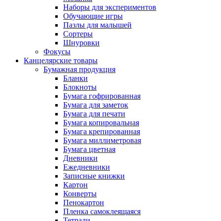
Наборы для экспериментов
Обучающие игры
Пазлы для малышей
Сортеры
Шнуровки
Фокусы
Канцелярские товары
Бумажная продукция
Бланки
Блокноты
Бумага гофрированная
Бумага для заметок
Бумага для печати
Бумага копировальная
Бумага крепированная
Бумага миллиметровая
Бумага цветная
Дневники
Ежедневники
Записные книжки
Картон
Конверты
Пенокартон
Пленка самоклеящаяся
Тетради