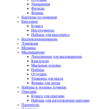
Украшения
Фитили
Формы
Картины по номерам
Квиллинг
Бумага
Инструменты
Наборы для квиллинга
Коллекционирование
Лэмпворк
Мозаика
Мыловарение
Дополнения для мыловарения
Красители
Мыльные основы
Наборы
Отдушки
Упаковка для мыла
Формы для литья
Наборы в технике пэчворк
Оригами
Бумага для оригами
Наборы для изготовления оригами
Папертоль