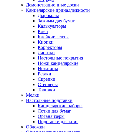
Демонстрационные доски
Канцелярские принадлежности
Дыроколы
Зажимы для бумаг
Калькуляторы
Клей
Клейкие ленты
Кнопки
Корректоры
Ластики
Настольные покрытия
Ножи канцелярские
Ножницы
Резаки
Скрепки
Степлеры
Точилки
Мелки
Настольные подставки
Канцелярские наборы
Лотки для бумаг
Органайзеры
Подставки для книг
Обложки