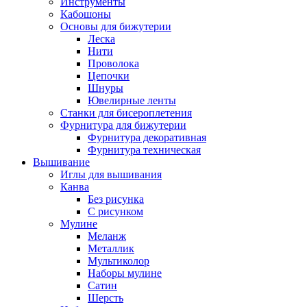
Инструменты
Кабошоны
Основы для бижутерии
Леска
Нити
Проволока
Цепочки
Шнуры
Ювелирные ленты
Станки для бисероплетения
Фурнитура для бижутерии
Фурнитура декоративная
Фурнитура техническая
Вышивание
Иглы для вышивания
Канва
Без рисунка
С рисунком
Мулине
Меланж
Металлик
Мультиколор
Наборы мулине
Сатин
Шерсть