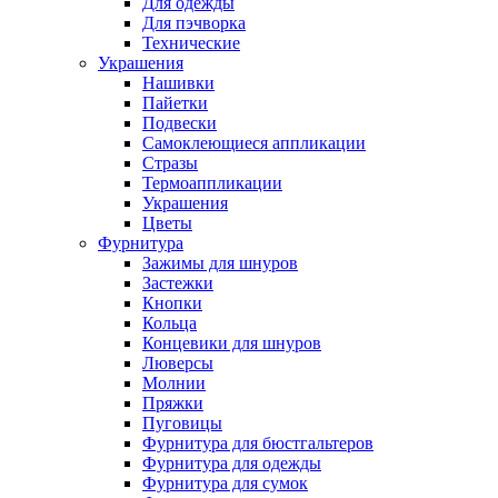
Для одежды
Для пэчворка
Технические
Украшения
Нашивки
Пайетки
Подвески
Самоклеющиеся аппликации
Стразы
Термоаппликации
Украшения
Цветы
Фурнитура
Зажимы для шнуров
Застежки
Кнопки
Кольца
Концевики для шнуров
Люверсы
Молнии
Пряжки
Пуговицы
Фурнитура для бюстгальтеров
Фурнитура для одежды
Фурнитура для сумок