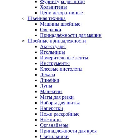
Фурнитура для штор
Хольнитены
Цепи декоративные
Швейная техника
Машины швейные
Оверлоки
Принадлежности для машин
Швейные принадлежности
Аксессуары
Игольницы
Измерительные ленты
Инструменты
Клеевые пистолеты
Лекала
Линейки
Лупы
Манекены
Маты для резки
Наборы для шитья
Наперстки
Ножи раскройные
Ножницы
Органайзеры
Принадлежности для кроя
Светильники