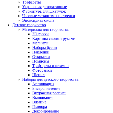
Трафареты
Украшения декоративные
Фурнитура для шкатулок
Часовые механизмы и стрелки
Эпоксидная смола
Детское творчество
Материалы для творчества
3D ручки
Картины своими руками
Магниты
Наборы бусин
Наклейки
Открытки
Помпоны
Трафареты и штампы
Фоторамки
Шенил
Наборы для детского творчества
Аппликация
Бисероплетение
Витражная роспись
Вышивание
Вязание
Гравюра
Декорирование