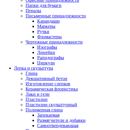
Офисные принадлежности
Папки для бумаги
Пеналы
Письменные принадлежности
Карандаши
Маркеры
Ручки
Фломастеры
Чертежные принадлежности
Изографы
Линейки
Рапидографы
Циркули
Лепка и скульптура
Глина
Декоративный бетон
Изготовление слепков
Керамическая флористика
Лаки и гели
Пластилин
Пластилин скульптурный
Полимерная глина
Запекаемая
Размягчители и добавки
Самоотвердевающая