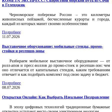
КОМЕТА ЭКСПРЕСС: Скоростной морской путь из Сочи
в Геленджик
Черноморское побережье России – это километры
живописных пейзажей, бесчисленные курорты и города,
каждый из которых манит своими особенностями
Подробнее
11.07.2026
Выставочное оборудование: мобильные стенды, промо-
стойки и ресепшн-зоны
Разбираем мобильное выставочное оборудование — от
ролл-апов и пресс-воллов до промо-стоек и ресепшн-зон: чем
оно отличается от капитальных стендов, каким требованиям
отвечает и как подобрать комплект под свою задачу и бюджет.
Подробнее
08.07.2026
Открытки Онлайн: Как Выбрать Идеальное Поздравление
В эпоху цифровых технологий традиционные бумажные
открытки уступают место своим электронным аналогам