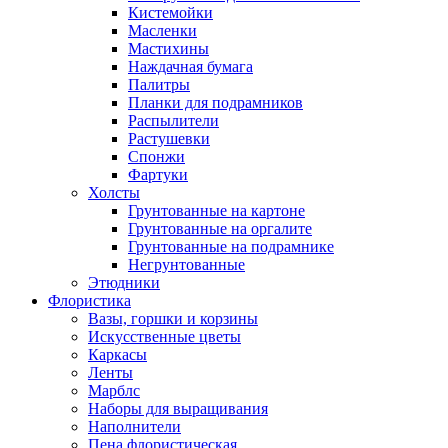
Кистемойки
Масленки
Мастихины
Наждачная бумага
Палитры
Планки для подрамников
Распылители
Растушевки
Спонжи
Фартуки
Холсты
Грунтованные на картоне
Грунтованные на оргалите
Грунтованные на подрамнике
Негрунтованные
Этюдники
Флористика
Вазы, горшки и корзины
Искусственные цветы
Каркасы
Ленты
Марблс
Наборы для выращивания
Наполнители
Пена флористическая