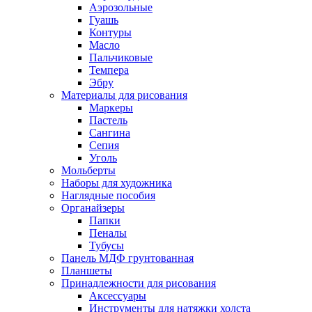
Аэрозольные
Гуашь
Контуры
Масло
Пальчиковые
Темпера
Эбру
Материалы для рисования
Маркеры
Пастель
Сангина
Сепия
Уголь
Мольберты
Наборы для художника
Наглядные пособия
Органайзеры
Папки
Пеналы
Тубусы
Панель МДФ грунтованная
Планшеты
Принадлежности для рисования
Аксессуары
Инструменты для натяжки холста