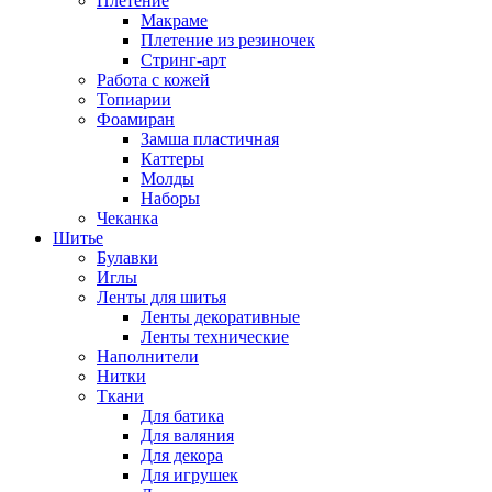
Плетение
Макраме
Плетение из резиночек
Стринг-арт
Работа с кожей
Топиарии
Фоамиран
Замша пластичная
Каттеры
Молды
Наборы
Чеканка
Шитье
Булавки
Иглы
Ленты для шитья
Ленты декоративные
Ленты технические
Наполнители
Нитки
Ткани
Для батика
Для валяния
Для декора
Для игрушек