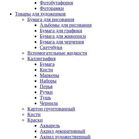
Фотобутафория
Фоторамки
Товары для художников
Бумага для рисования
Альбомы для рисования
Бумага для графики
Бумага для живописи
Бумага для черчения
Скетчбуки
Вспомогательные жидкости
Каллиграфия
Бумага
Кисти
Маркеры
Наборы
Перья
Ручки
Тушь
Чернила
Картон грунтованный
Кисти
Краски
Акварель
Акрил декоративный
Акрил художественный