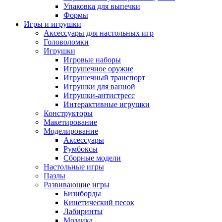
Упаковка для выпечки
Формы
Игры и игрушки
Аксессуары для настольных игр
Головоломки
Игрушки
Игровые наборы
Игрушечное оружие
Игрушечный транспорт
Игрушки для ванной
Игрушки-антистресс
Интерактивные игрушки
Конструкторы
Макетирование
Моделирование
Аксессуары
Румбоксы
Сборные модели
Настольные игры
Пазлы
Развивающие игры
Бизиборды
Кинетический песок
Лабиринты
Мозаика