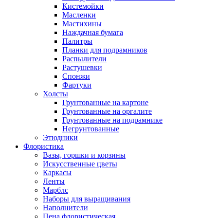
Кистемойки
Масленки
Мастихины
Наждачная бумага
Палитры
Планки для подрамников
Распылители
Растушевки
Спонжи
Фартуки
Холсты
Грунтованные на картоне
Грунтованные на оргалите
Грунтованные на подрамнике
Негрунтованные
Этюдники
Флористика
Вазы, горшки и корзины
Искусственные цветы
Каркасы
Ленты
Марблс
Наборы для выращивания
Наполнители
Пена флористическая