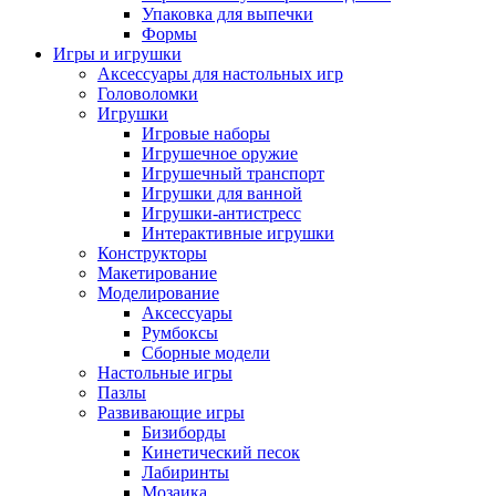
Упаковка для выпечки
Формы
Игры и игрушки
Аксессуары для настольных игр
Головоломки
Игрушки
Игровые наборы
Игрушечное оружие
Игрушечный транспорт
Игрушки для ванной
Игрушки-антистресс
Интерактивные игрушки
Конструкторы
Макетирование
Моделирование
Аксессуары
Румбоксы
Сборные модели
Настольные игры
Пазлы
Развивающие игры
Бизиборды
Кинетический песок
Лабиринты
Мозаика