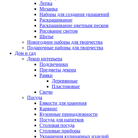
Лепка
Мозаика
Наборы для создания украшений
Раскрашивание
Раскрашивание цветным песком
Рисование светом
Шитье
Новогодние наборы для творчества
Подарочные наборы для творчества
Дом и сад
Декор интерьера
Подсвечники
Предметы декора
Рамки
Деревянные
Пластиковые
Свечи
Посуда
Емкости для хранения
Карвинг
Кухонные принадлежности
Посуда для напитков
Столовая посуда
Столовые приборы
Украшения кулинарных изделий