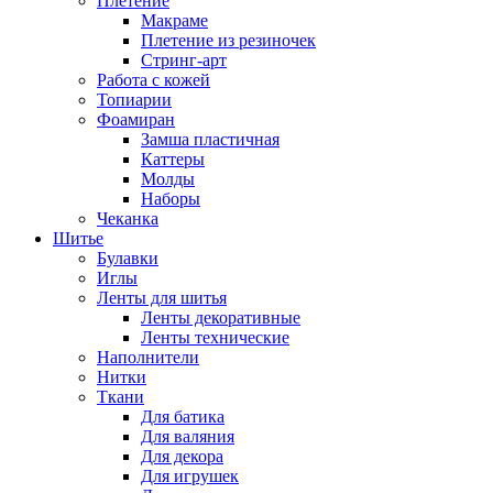
Плетение
Макраме
Плетение из резиночек
Стринг-арт
Работа с кожей
Топиарии
Фоамиран
Замша пластичная
Каттеры
Молды
Наборы
Чеканка
Шитье
Булавки
Иглы
Ленты для шитья
Ленты декоративные
Ленты технические
Наполнители
Нитки
Ткани
Для батика
Для валяния
Для декора
Для игрушек