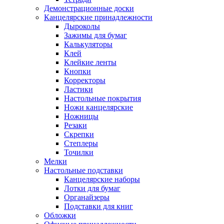
Демонстрационные доски
Канцелярские принадлежности
Дыроколы
Зажимы для бумаг
Калькуляторы
Клей
Клейкие ленты
Кнопки
Корректоры
Ластики
Настольные покрытия
Ножи канцелярские
Ножницы
Резаки
Скрепки
Степлеры
Точилки
Мелки
Настольные подставки
Канцелярские наборы
Лотки для бумаг
Органайзеры
Подставки для книг
Обложки