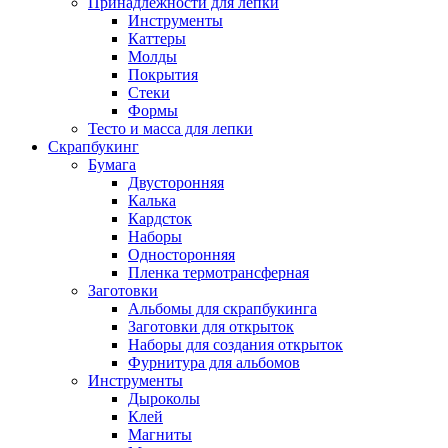
Принадлежности для лепки
Инструменты
Каттеры
Молды
Покрытия
Стеки
Формы
Тесто и масса для лепки
Скрапбукинг
Бумага
Двусторонняя
Калька
Кардсток
Наборы
Односторонняя
Пленка термотрансферная
Заготовки
Альбомы для скрапбукинга
Заготовки для открыток
Наборы для создания открыток
Фурнитура для альбомов
Инструменты
Дыроколы
Клей
Магниты