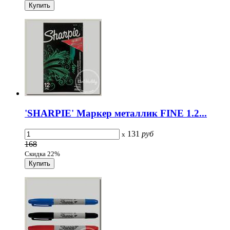
'SHARPIE' Маркер металлик FINE 1.2...
131
руб
x
168
Скидка 22%