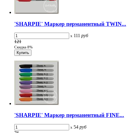
'SHARPIE' Маркер перманентный TWIN...
111
руб
x
121
Скидка 8%
'SHARPIE' Маркер перманентный FINE...
54
руб
x
76