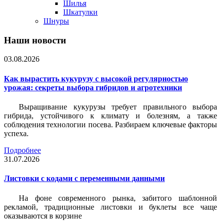
Шилья
Шкатулки
Шнуры
Наши новости
03.08.2026
Как вырастить кукурузу с высокой регулярностью
урожая: секреты выбора гибридов и агротехники
Выращивание кукурузы требует правильного выбора
гибрида, устойчивого к климату и болезням, а также
соблюдения технологии посева. Разбираем ключевые факторы
успеха.
Подробнее
31.07.2026
Листовки c кодами с переменными данными
На фоне современного рынка, забитого шаблонной
рекламой, традиционные листовки и буклеты все чаще
оказываются в корзине