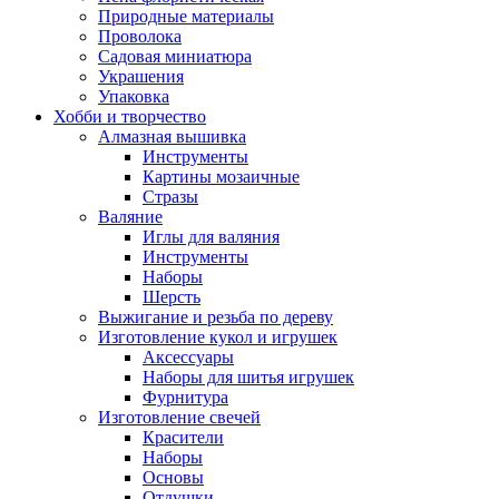
Природные материалы
Проволока
Садовая миниатюра
Украшения
Упаковка
Хобби и творчество
Алмазная вышивка
Инструменты
Картины мозаичные
Стразы
Валяние
Иглы для валяния
Инструменты
Наборы
Шерсть
Выжигание и резьба по дереву
Изготовление кукол и игрушек
Аксессуары
Наборы для шитья игрушек
Фурнитура
Изготовление свечей
Красители
Наборы
Основы
Отдушки