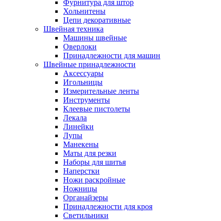
Фурнитура для штор
Хольнитены
Цепи декоративные
Швейная техника
Машины швейные
Оверлоки
Принадлежности для машин
Швейные принадлежности
Аксессуары
Игольницы
Измерительные ленты
Инструменты
Клеевые пистолеты
Лекала
Линейки
Лупы
Манекены
Маты для резки
Наборы для шитья
Наперстки
Ножи раскройные
Ножницы
Органайзеры
Принадлежности для кроя
Светильники