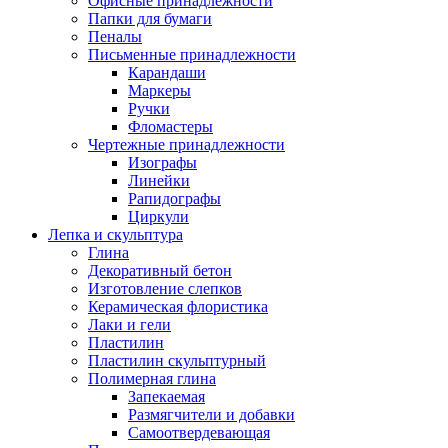
Офисные принадлежности
Папки для бумаги
Пеналы
Письменные принадлежности
Карандаши
Маркеры
Ручки
Фломастеры
Чертежные принадлежности
Изографы
Линейки
Рапидографы
Циркули
Лепка и скульптура
Глина
Декоративный бетон
Изготовление слепков
Керамическая флористика
Лаки и гели
Пластилин
Пластилин скульптурный
Полимерная глина
Запекаемая
Размягчители и добавки
Самоотвердевающая