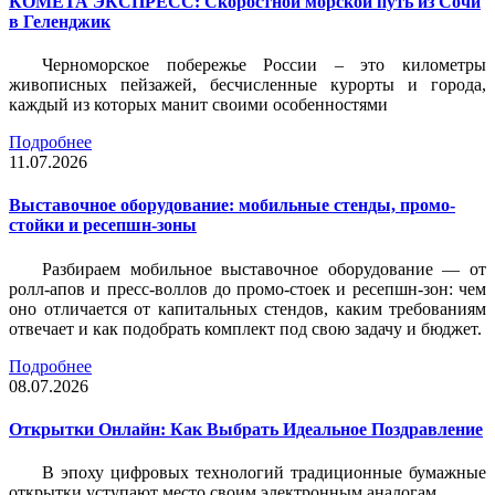
КОМЕТА ЭКСПРЕСС: Скоростной морской путь из Сочи
в Геленджик
Черноморское побережье России – это километры
живописных пейзажей, бесчисленные курорты и города,
каждый из которых манит своими особенностями
Подробнее
11.07.2026
Выставочное оборудование: мобильные стенды, промо-
стойки и ресепшн-зоны
Разбираем мобильное выставочное оборудование — от
ролл-апов и пресс-воллов до промо-стоек и ресепшн-зон: чем
оно отличается от капитальных стендов, каким требованиям
отвечает и как подобрать комплект под свою задачу и бюджет.
Подробнее
08.07.2026
Открытки Онлайн: Как Выбрать Идеальное Поздравление
В эпоху цифровых технологий традиционные бумажные
открытки уступают место своим электронным аналогам