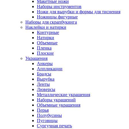
Макетные ножи
Наборы инструментов
Ножи для вырубки и формы для тиснения
Ножницы фигурные
Наборы для скрапбукинга
Наклейки и натирки
Контурные
Натирки
Объемные
Пленка
Плоские
Украшения
Анкеры
Аппликации
Брадсы
Вырубка
Ленты
Люверсы
Металлические украшения
Наборы украшений
Объемные украшения
Перья
Полубусины
Пуговицы
Сургучная печать