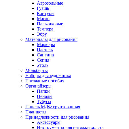
Аэрозольные
Гуашь
Контуры
Масло
Пальчиковые
Темпера
Эбру
Материалы для рисования
Маркеры
Пастель
Сангина
Сепия
Уголь
Мольберты
Наборы для художника
Наглядные пособия
Органайзеры
Папки
Пеналы
Тубусы
Панель МДФ грунтованная
Планшеты
Принадлежности для рисования
Аксессуары
Инструменты для натяжки холста