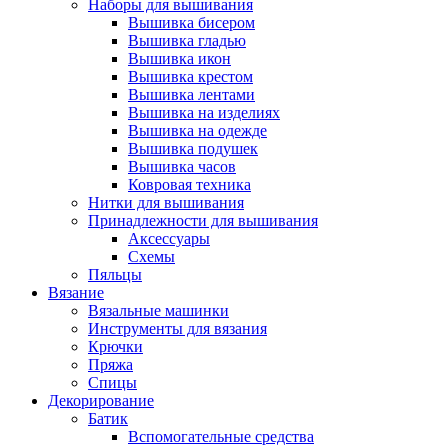
Наборы для вышивания
Вышивка бисером
Вышивка гладью
Вышивка икон
Вышивка крестом
Вышивка лентами
Вышивка на изделиях
Вышивка на одежде
Вышивка подушек
Вышивка часов
Ковровая техника
Нитки для вышивания
Принадлежности для вышивания
Аксессуары
Схемы
Пяльцы
Вязание
Вязальные машинки
Инструменты для вязания
Крючки
Пряжа
Спицы
Декорирование
Батик
Вспомогательные средства