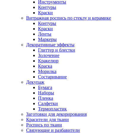
Инструменты
Контуры
Краски
Витражная роспись по стеклу и керамике
Контуры
Краски
Ленты
Маркеры
Декоративные эффекты
Глиттер и блестки
Золочение
Кракелюр
Краска
Морилка
Состаривание
Декупаж
Бумага
Наборы
Пленка
Салфетки
Термопластик
Заготовки для декорирования
Красители для ткани
Роспись по ткани
Связующие и разбавители