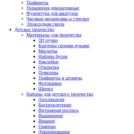
Трафареты
Украшения декоративные
Фурнитура для шкатулок
Часовые механизмы и стрелки
Эпоксидная смола
Детское творчество
Материалы для творчества
3D ручки
Картины своими руками
Магниты
Наборы бусин
Наклейки
Открытки
Помпоны
Трафареты и штампы
Фоторамки
Шенил
Наборы для детского творчества
Аппликация
Бисероплетение
Витражная роспись
Вышивание
Вязание
Гравюра
Декорирование