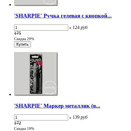
'SHARPIE' Ручка гелевая с кнопкой...
124
руб
x
175
Скидка 29%
'SHARPIE' Маркер металлик (в...
139
руб
x
172
Скидка 19%