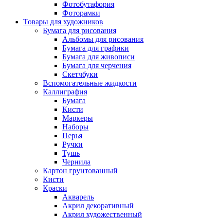
Фотобутафория
Фоторамки
Товары для художников
Бумага для рисования
Альбомы для рисования
Бумага для графики
Бумага для живописи
Бумага для черчения
Скетчбуки
Вспомогательные жидкости
Каллиграфия
Бумага
Кисти
Маркеры
Наборы
Перья
Ручки
Тушь
Чернила
Картон грунтованный
Кисти
Краски
Акварель
Акрил декоративный
Акрил художественный