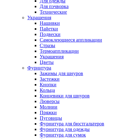
Для одежды
Для пэчворка
Технические
Украшения
Нашивки
Пайетки
Подвески
Самоклеющиеся аппликации
Стразы
Термоаппликации
Украшения
Цветы
Фурнитура
Зажимы для шнуров
Застежки
Кнопки
Кольца
Концевики для шнуров
Люверсы
Молнии
Пряжки
Пуговицы
Фурнитура для бюстгальтеров
Фурнитура для одежды
Фурнитура для сумок