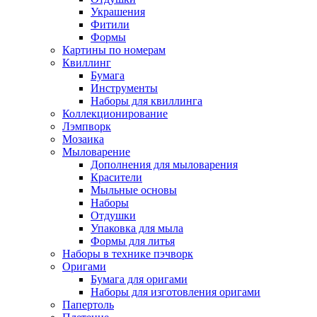
Украшения
Фитили
Формы
Картины по номерам
Квиллинг
Бумага
Инструменты
Наборы для квиллинга
Коллекционирование
Лэмпворк
Мозаика
Мыловарение
Дополнения для мыловарения
Красители
Мыльные основы
Наборы
Отдушки
Упаковка для мыла
Формы для литья
Наборы в технике пэчворк
Оригами
Бумага для оригами
Наборы для изготовления оригами
Папертоль