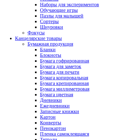
Наборы для экспериментов
Обучающие игры
Пазлы для малышей
Сортеры
Шнуровки
Фокусы
Канцелярские товары
Бумажная продукция
Бланки
Блокноты
Бумага гофрированная
Бумага для заметок
Бумага для печати
Бумага копировальная
Бумага крепированная
Бумага миллиметровая
Бумага цветная
Дневники
Ежедневники
Записные книжки
Картон
Конверты
Пенокартон
Пленка самоклеящаяся
Тетради