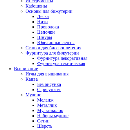
Инструменты
Кабошоны
Основы для бижутерии
Леска
Нити
Проволока
Цепочки
Шнуры
Ювелирные ленты
Станки для бисероплетения
Фурнитура для бижутерии
Фурнитура декоративная
Фурнитура техническая
Вышивание
Иглы для вышивания
Канва
Без рисунка
С рисунком
Мулине
Меланж
Металлик
Мультиколор
Наборы мулине
Сатин
Шерсть