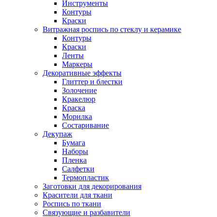
Инструменты
Контуры
Краски
Витражная роспись по стеклу и керамике
Контуры
Краски
Ленты
Маркеры
Декоративные эффекты
Глиттер и блестки
Золочение
Кракелюр
Краска
Морилка
Состаривание
Декупаж
Бумага
Наборы
Пленка
Салфетки
Термопластик
Заготовки для декорирования
Красители для ткани
Роспись по ткани
Связующие и разбавители