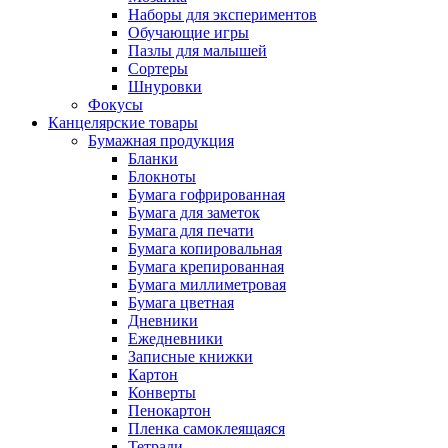
Наборы для экспериментов
Обучающие игры
Пазлы для малышей
Сортеры
Шнуровки
Фокусы
Канцелярские товары
Бумажная продукция
Бланки
Блокноты
Бумага гофрированная
Бумага для заметок
Бумага для печати
Бумага копировальная
Бумага крепированная
Бумага миллиметровая
Бумага цветная
Дневники
Ежедневники
Записные книжки
Картон
Конверты
Пенокартон
Пленка самоклеящаяся
Тетради