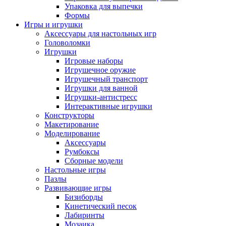
Упаковка для выпечки
Формы
Игры и игрушки
Аксессуары для настольных игр
Головоломки
Игрушки
Игровые наборы
Игрушечное оружие
Игрушечный транспорт
Игрушки для ванной
Игрушки-антистресс
Интерактивные игрушки
Конструкторы
Макетирование
Моделирование
Аксессуары
Румбоксы
Сборные модели
Настольные игры
Пазлы
Развивающие игры
Бизиборды
Кинетический песок
Лабиринты
Мозаика